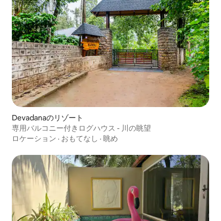
Devadanaのリゾート
専用バルコニー付きログハウス - 川の眺望
ロケーション
·
おもてなし
·
眺め