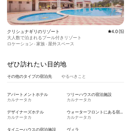
クリシュナギリのリゾート
レビュー5
4.0 (5)
大人数で泊まれるプール付きリゾート
ロケーション
·
家族
·
屋外スペース
ぜひ訪⁠れ⁠た⁠い目⁠的⁠地
その他のタ⁠イ⁠プ⁠の宿⁠泊⁠先
やるべきこと
アパートメントホテル
ツリーハウスの宿泊施設
カルナータカ
カルナータカ
デザイナーズホテル
ウォーターフロントにある宿泊施設
カルナータカ
カルナータカ
タイニーハウスの宿泊施設
ヴィラ