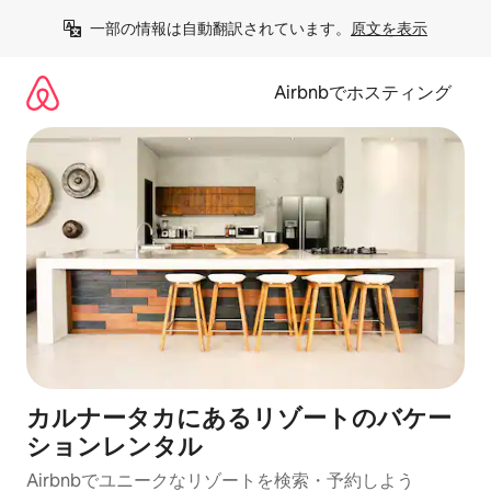
コ
一部の情報は自動翻訳されています。
原文を表示
ン
テ
ン
Airbnbでホスティング
ツ
に
ス
キ
ッ
プ
カルナータカにあるリゾートのバケー
ションレンタル
Airbnbでユニークなリゾートを検索・予約しよう