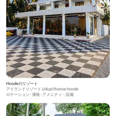
Hoodeのリゾート
アイランドリゾート Udupi thonse hoode
ロケーション
·
価格
·
アメニティ・設備