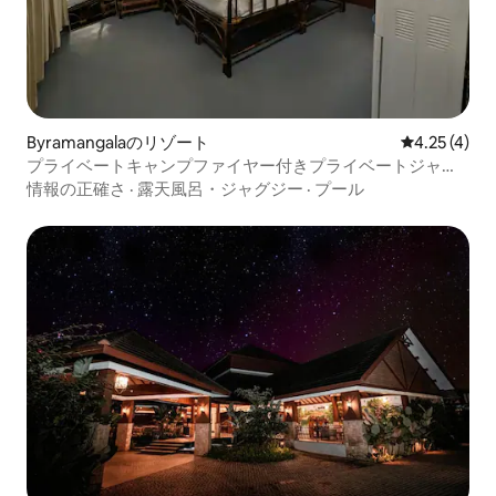
Byramangalaのリゾート
レビュー4件
4.25 (4)
プライベートキャンプファイヤー付きプライベートジャグ
ジースパルーム
情報の正確さ
·
露天風呂・ジャグジー
·
プール