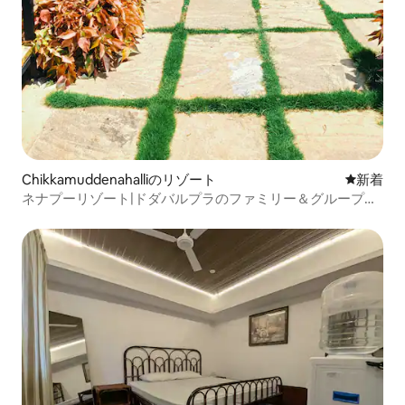
Chikkamuddenahalliのリゾート
新しい宿
新着
ネナプーリゾート|ドダバルプラのファミリー＆グループ向
けの隠れ家