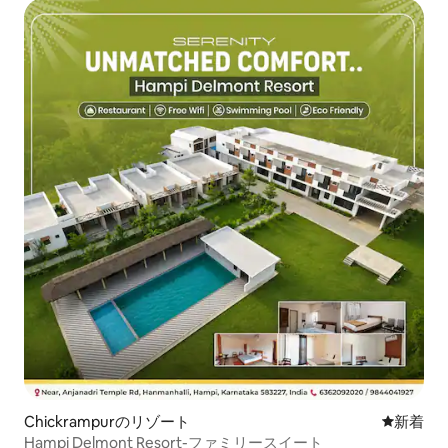
Chickrampurのリゾート
新しい宿
新着
Hampi Delmont Resort-ファミリースイート