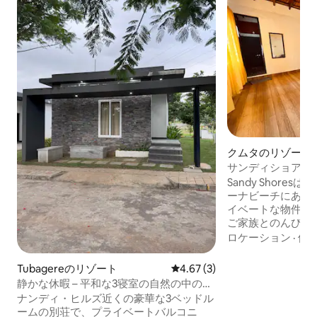
クムタのリゾート
サンディショアー
ーチフロントリゾー
Sandy Shore
ーナビーチにある
イベートな物件で
ご家族とのんびり
出に残るイベント
ロケーション
·
価
た宿泊施設です。 
でのんびり 地元
Tubagereのリゾート
レビュー3件、5つ星中4.67
4.67 (3)
を楽しめるビーチ
静かな休暇 – 平和な3寝室の自然の中の宿
イキング プライベートボート、カヤッ
泊先
ナンディ・ヒルズ近くの豪華な3ベッドル
ク、サーフィン、
ームの別荘で、プライベートバルコニ
光地を訪問：ヤナ