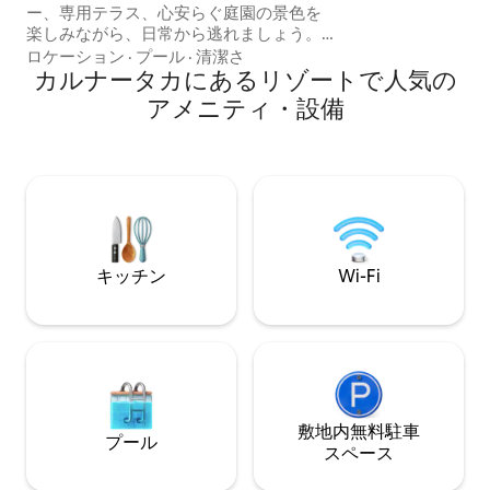
ー、専用テラス、心安らぐ庭園の景色を
ムルデシュワラ寺院など 普段
楽しみながら、日常から逃れましょう。
離れて、3日間で
快適さとリラックスのために考え抜かれ
ロケーション
·
プール
·
清潔さ
CYA
たデザインのヴィラは、広々とした寝
カルナータカにあるリゾートで人気の
室、エレガントなインテリア、静かな環
アメニティ・設備
境、モダンなアメニティを備え、ご家
族、グループ、またはウェルネス旅行者
に最適です。ゲストは、自然や新鮮な空
気を楽しみ、都会の喧騒から逃れて穏や
かな時間を過ごしながら、プレミアムな
自然療法スパセラピーやホリスティック
なウェルネストリートメントで活力を取
り戻すことができます。
キッチン
Wi-Fi
敷地内無料駐⁠車
プール
ス⁠ペ⁠ー⁠ス