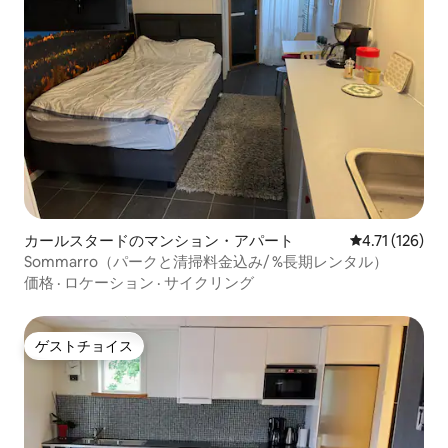
カールスタードのマンション・アパート
レビュー126
4.71 (126)
Sommarro（パークと清掃料金込み/ %長期レンタル）
価格
·
ロケーション
·
サイクリング
ゲストチョイス
ゲストチョイス