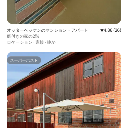
オッターベッケンのマンション・アパート
レビュー26件
4.88 (26)
庭付きの家の2階
ロケーション
·
家族
·
静か
スーパーホスト
スーパーホスト