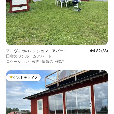
アルヴィカのマンション・アパート
レビュー33件
4.82 (33)
田舎のワンルームアパート
ロケーション
·
家族
·
情報の正確さ
ゲストチョイス
大好評のゲストチョイスです。