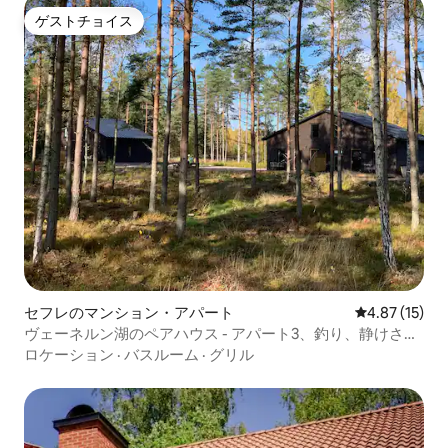
ゲストチョイス
ゲストチョイス
セフレのマンション・アパート
レビュー15件
4.87 (15)
ヴェーネルン湖のペアハウス - アパート3、釣り、静けさと
安らぎ
ロケーション
·
バスルーム
·
グリル