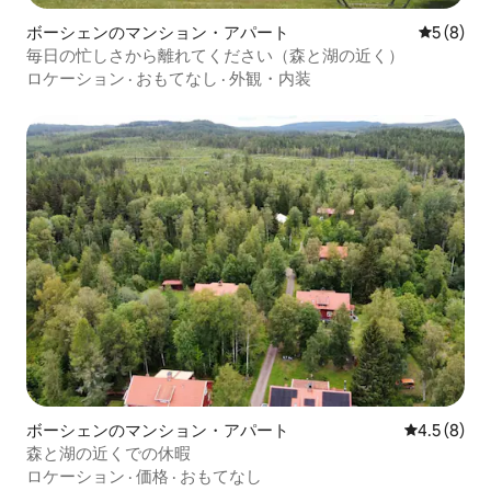
ボーシェンのマンション・アパート
レビュー
5 (8)
毎日の忙しさから離れてください（森と湖の近く）
ロケーション
·
おもてなし
·
外観・内装
ボーシェンのマンション・アパート
レビュー8
4.5 (8)
森と湖の近くでの休暇
ロケーション
·
価格
·
おもてなし