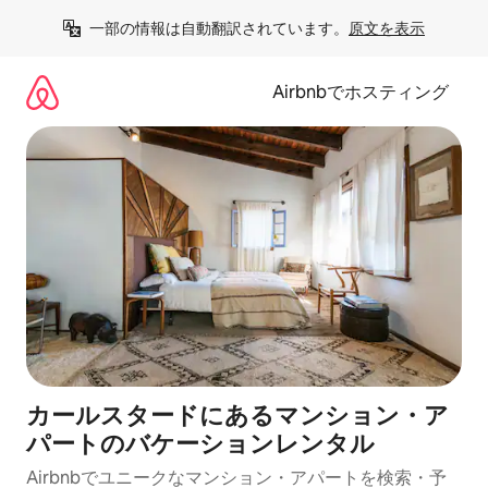
コ
一部の情報は自動翻訳されています。
原文を表示
ン
テ
ン
Airbnbでホスティング
ツ
に
ス
キ
ッ
プ
カールスタードにあるマンション・ア
パートのバケーションレンタル
Airbnbでユニークなマンション・アパートを検索・予