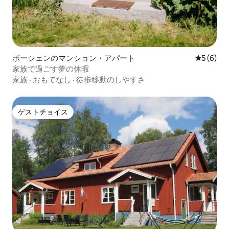
ボーシェンのマンション・アパート
レビュー
5 (6)
家族で過ごす夢の休暇
家族
·
おもてなし
·
徒歩移動のしやすさ
ゲストチョイス
ゲストチョイス