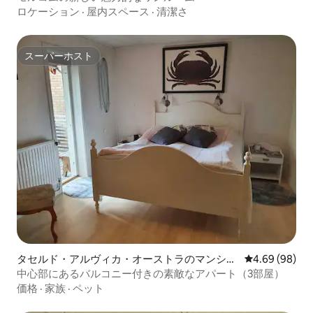
ロケーション
·
屋内スペース
·
清潔さ
スーパーホスト
スーパーホスト
タセルド・アルヴィカ・オーストラのマンショ
レビュー98件
4.69 (98)
ン・アパート
中心部にあるバルコニー付きの素敵なアパート（3部屋）
価格
·
家族
·
ペット