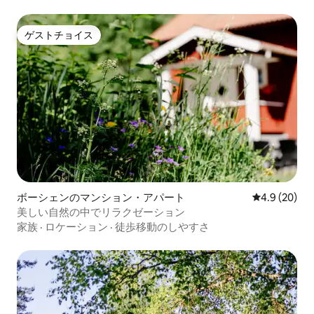
ゲストチョイス
ゲストチョイス
ボーシェンのマンション・アパート
レビュー20
4.9 (20)
美しい自然の中でリラクゼーション
家族
·
ロケーション
·
徒歩移動のしやすさ