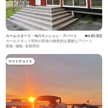
カールスタード・Nのマンション・アパート
レビュー82件
4.85 (82)
カールスタッド郊外の田舎の牧歌的な素敵なアパート
家族
·
価格
·
長期滞在
ゲストチョイス
ゲストチョイス