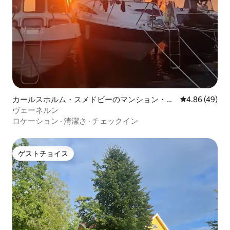
カールスホルム・スメドビーのマンション・ア
レビュー49件
4.86 (49)
パート
ヴェーネルン
ロケーション
·
清潔さ
·
チェックイン
ゲストチョイス
ゲストチョイス