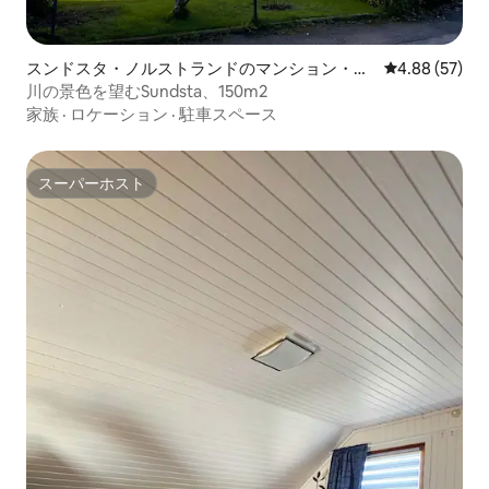
スンドスタ・ノルストランドのマンション・ア
レビュー57件
4.88 (57)
パート
川の景色を望むSundsta、150m2
家族
·
ロケーション
·
駐車スペース
スーパーホスト
スーパーホスト