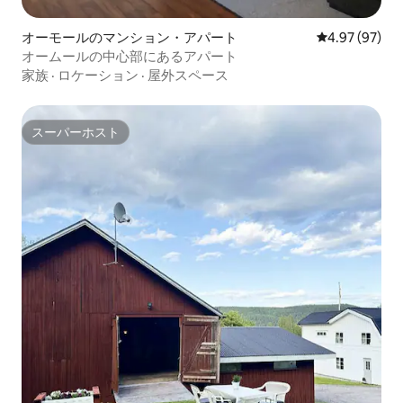
オーモールのマンション・アパート
レビュー97件
4.97 (97)
オームールの中心部にあるアパート
家族
·
ロケーション
·
屋外スペース
スーパーホスト
スーパーホスト