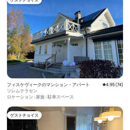
ゲストチョイス
ゲストチョイス
フィスケヴィークのマンション・アパート
レビュー74件
4.95 (74)
ソレムテラセン
ロケーション
·
家族
·
駐車スペース
ゲストチョイス
ゲストチョイス