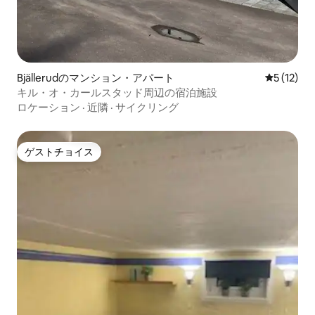
Bjällerudのマンション・アパート
レビュー1
5 (12)
キル・オ・カールスタッド周辺の宿泊施設
ロケーション
·
近隣
·
サイクリング
ゲストチョイス
ゲストチョイス