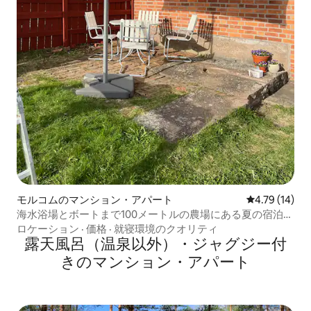
モルコムのマンション・アパート
レビュー14件
4.79 (14)
海水浴場とボートまで100メートルの農場にある夏の宿泊施
設。
ロケーション
·
価格
·
就寝環境のクオリティ
露天風呂（温泉以外）・ジャグジー付
きのマンション・アパート