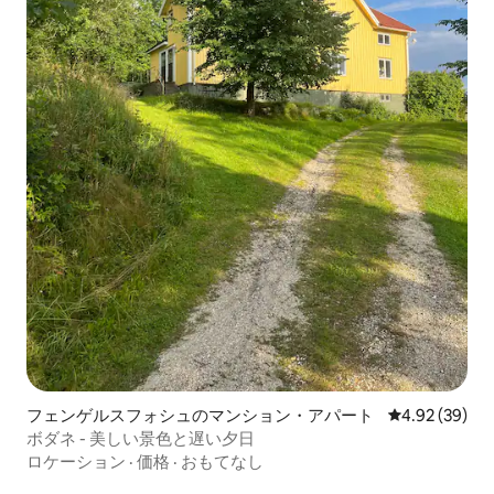
フェンゲルスフォシュのマンション・アパート
レビュー39件
4.92 (39)
ボダネ - 美しい景色と遅い夕日
ロケーション
·
価格
·
おもてなし