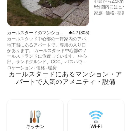
心部から2.5km、
5分圏内にはビー
素敵な緑地があります。 アパ
家族
·
価格
·
移動の
160cmのダブル
ルと椅子、簡易キ
庫、コンロ、エア
カールスタードのマンショ
レビュー305件、5つ星中4.7
4.7 (305)
用品があります。
ン・アパート
カールスタッド中心部の一軒家内のアパ
濯機のあるバスルーム。 無
ート
地下階にあるアパートで、専用の入り口
Wi-Fiが設備に含まれ
があります。 カールスタッド中心部のノ
チェックアウト前
ールストランドに位置しています。 中心
ッドリネンとタオル
部、サンドグルンド、CCC、バスハウ
レンタルできます
ス、ビーチへの徒歩圏内。フェリーボー
ロケーション
·
価格
·
暖房
トのトロッココースまで車で短時間。 コ
カールスタードにあるマンション・ア
ーヒーと紅茶が含まれています。ベッド
パートで人気のアメニティ・設備
リネンとタオルが含まれています。 アパ
ートにはシャワー付きのトイレがありま
す。コンロ、調理器具、冷蔵庫、冷凍
庫、コーヒーメーカー、電子レンジ、シ
ンクを備えたキッチン。 約500〜750メー
トル以内に食料品店、薬局、マクドナル
ド、ピッツェリア、ガソリンスタンドな
どがあります。
キッチン
Wi-Fi