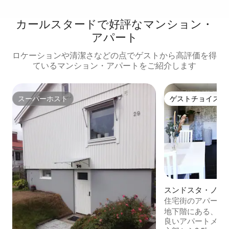
カールスタードで好評なマンション・
アパート
ロケーションや清潔さなどの点でゲストから高評価を得
ているマンション・アパートをご紹介します
スーパーホスト
ゲストチョイス
スーパーホスト
ゲストチョイス
スンドスタ・ノル
ドのマンション・
住宅街のアパート
地下階にある、専
良いアパートメント。 カールス