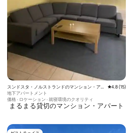
スンドスタ・ノルストランドのマンション・アパ
レビュー15
4.8 (15)
ート
地下アパートメント
価格
·
ロケーション
·
就寝環境のクオリティ
まるまる貸切のマンション・アパート