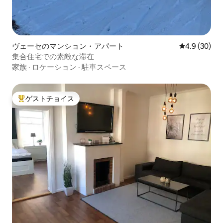
ヴェーセのマンション・アパート
レビュー30
4.9 (30)
集合住宅での素敵な滞在
家族
·
ロケーション
·
駐車スペース
ゲストチョイス
大好評のゲストチョイスです。