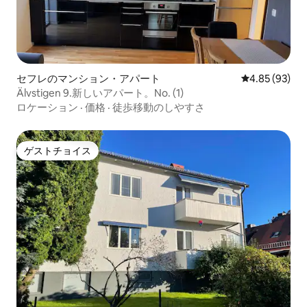
セフレのマンション・アパート
レビュー93件
4.85 (93)
Älvstigen 9.新しいアパート。No. (1)
ロケーション
·
価格
·
徒歩移動のしやすさ
ゲストチョイス
ゲストチョイス