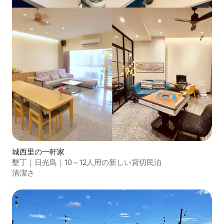
城西里の一軒家
墾丁｜日光島｜10～12人用の新しい貸切民泊
清潔さ