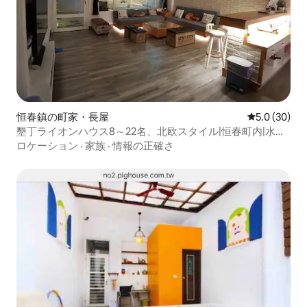
恒春鎮の町家・長屋
レビュー30
5.0 (30)
墾丁ライオンハウス8～22名、北欧スタイル|恒春町内|水遊
び|バーベキュー|麻雀|鍋（ご予約の際はリスティングの説
ロケーション
·
家族
·
情報の正確さ
明をご確認ください）