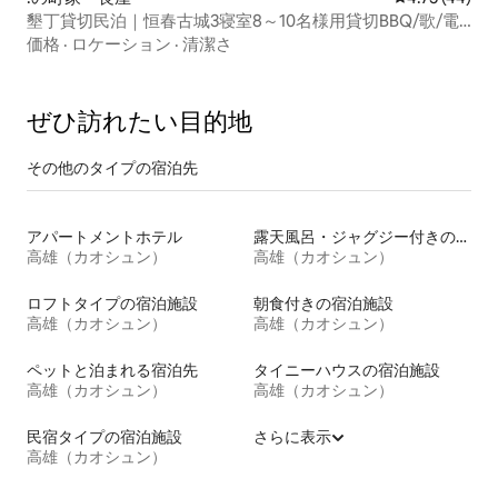
墾丁貸切民泊｜恒春古城3寝室8～10名様用貸切BBQ/歌/電
動麻雀/テキサスホールデム/プール/歩いて5分で駅
価格
·
ロケーション
·
清潔さ
ぜひ訪⁠れ⁠た⁠い目⁠的⁠地
その他のタ⁠イ⁠プ⁠の宿⁠泊⁠先
アパートメントホテル
露天風呂・ジャグジー付きの宿泊施設
高雄（カオシュン）
高雄（カオシュン）
ロフトタイプの宿泊施設
朝食付きの宿泊施設
高雄（カオシュン）
高雄（カオシュン）
ペットと泊まれる宿泊先
タイニーハウスの宿泊施設
高雄（カオシュン）
高雄（カオシュン）
民宿タイプの宿泊施設
さらに表示
高雄（カオシュン）