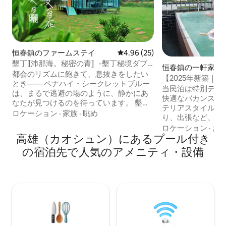
恒春鎮のファームステイ
レビュー25件、5つ星中4.96
4.96 (25)
墾丁⟦沛那海。秘密の青〛-墾丁秘境ダブ
恒春鎮の一軒家
ルヴィラ｜ペットフレンドリー・プライ
都会のリズムに飽きて、息抜きをしたい
【2025年新築｜
ベートプール・自由なバーベキュー・南
とき—— ペナハイ・シークレットブルー
たテーマ別民泊】
当民泊は特別デザ
国の太陽を満喫-国旅カード
は、まるで逃避の場のように、静かにあ
ーエリア｜KTV｜
快適なバカンスの
なたが見つけるのを待っています。 墾丁
テリアスタイルで
の隅に隠れて、無限の潮風と柔らかな日
ロケーション
·
家族
·
眺め
り、出張など、ど
差しを感じてください。まるで一瞬一瞬
択肢です。 ★ エレベーター設備。（高齢
ロケーション
·
お
があなたのために作られているかのよう
高雄（カオシュン）にあるプール付き
者の方も、荷物の
です。 「沛」は海の優しさ、真正面から
内にはエレベータ
の宿泊先で人気のアメニティ・設備
吹き付ける爽やかな風。 「ナ」は、あな
来するのが簡単で
たがまだ見つけていない秘境、喧騒から
て荷物を運ぶ心配
離れた静かな一角です。 「海」は無限の
の方も簡単に階を
広がりを意味し、毎分毎秒が自由な息吹
で楽しめます。 ★ バーベキューやお酒も
で満たされます。 そして「秘密の青」
楽しめます。高級
は、決して時代遅れにならない夢のよう
ーブンは、何人も
な青で、空と海が絵画に溶け込み、時間
て火を点ける必要
の流れを忘れさせます。 ここでは、急ぐ
クな味覚の楽しみ