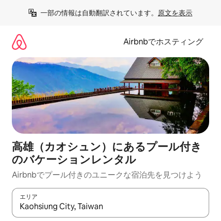
コ
一部の情報は自動翻訳されています。
原文を表示
ン
テ
ン
Airbnbでホスティング
ツ
に
ス
キ
ッ
プ
高雄（カオシュン）にあるプール付き
のバケーションレンタル
Airbnbでプール付きのユニークな宿泊先を見つけよう
エリア
検索結果が表示されたら、上下の矢印キーを使って移動するか、