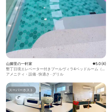
山腳里の一軒家
レビュー4
5.0 (4)
墾丁日境エレベーター付きプールヴィラ4ベッドルーム（フ
ァミリーマート／アジャの家／農会／恒春老街5分／バーベ
アメニティ・設備
·
快適さ
·
グリル
キュー／カラオケ／麻雀／プール
スーパーホスト
スーパーホスト