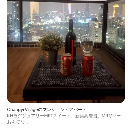
Changyi Villageのマンション・アパート
KHラグジュアリーMRTスイート、新築高層階。MRT/マー
ケットの近く
おもてなし