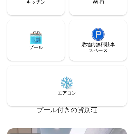
必要はありません。人生は時間に縛られ
キッチン
Wi-Fi
然のささやきに耳
るべきではなく、細かな瞬間の一つ一つ
す。 ★ 最上階の屋外ラウンジとプール
で人生の美しさを感じるべきです。 日光
は、日光浴や水泳
浴をしたり、散歩をしたり、波の音を聞
を眺め、心を完全
いたり、ペースを落としたりして、忙し
ぎと楽しみの楽園です！ ★ カ
さに見過ごされがちなシンプルな幸せを
と電動麻雀台が無
取り戻しましょう。 ペナハイ・シークレ
し、都会の喧騒を
ットブルーは、時間を無駄にする価値の
い声で満たします。 ★ 各部屋には、
敷地内無料駐⁠車
ある場所であり、ストレスを解消し、心
プール
ドライヤー、バス
ス⁠ペ⁠ー⁠ス
をリラックスさせる場所です。 家族や友
ボディソープが用意
人、さらにはペットと一緒にこの秘境に
だし、歯ブラシや
来て、自分だけののんびりした時間を楽
て洗面用品はご用意
しんでください。 ここは単なる休暇では
の魅力的な南台湾
なく、生活の姿勢です。 さあ、ペースを
情熱、時間の静寂
落として、秘密の青を感じてください。
きます。朝日が昇
人生で最も美しい時間は、ここで無駄に
方、星空が輝く夜
するべきです。
エアコン
素晴らしい思い出
プール付きの貸別荘