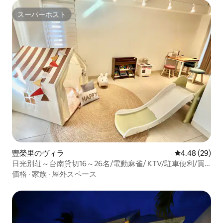
スーパーホスト
スーパーホスト
豐榮里のヴィラ
レビュー29件
4.48 (29)
日光別荘～台南貸切16～26名/電動麻雀/ KTV/駐車便利/買
い物便利/バーベキュー/
価格
·
家族
·
屋外スペース