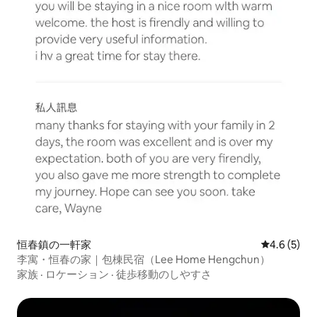
恒春鎮の一軒家
レビュー5
4.6 (5)
李寓・恒春の家｜包棟民宿（Lee Home Hengchun）
家族
·
ロケーション
·
徒歩移動のしやすさ