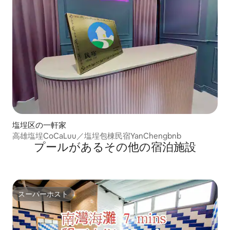
塩埕区の一軒家
高雄塩埕CoCaLuu／塩埕包棟民宿YanChengbnb
プールがあるその他の宿泊施設
スーパーホスト
スーパーホスト