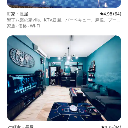
町家・長屋
レビュー64件
4.98 (64)
墾丁八楽の家villa、KTV庭園、バーベキュー、麻雀、プー
ル、恒春夜市と全聯まで徒歩3分。ルームタイプによる料金
家族
·
価格
·
Wi-Fi
については、事前にご相談ください。
.の町家・長屋
レビュー44件
4.75 (44)