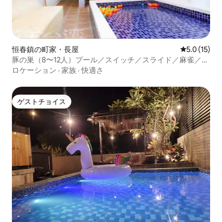
恒春鎮の町家・長屋
レビュー15
5.0 (15)
豚の巣（8〜12人）プール／スイッチ／スライド／麻雀／映
画／シンプルなスタイル／ホスピタリティ認定／駐車場／
ロケーション
·
家族
·
快適さ
ゲストチョイス
ゲストチョイス