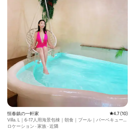
恒春鎮の一軒家
レビュー10
4.7 (10)
Villa. L｜6-17人用海景包棟｜朝食｜プール｜バーベキュー
｜麻雀｜KTV｜ペット｜海辺3分｜恆春墾丁南灣
ロケーション
·
家族
·
近隣