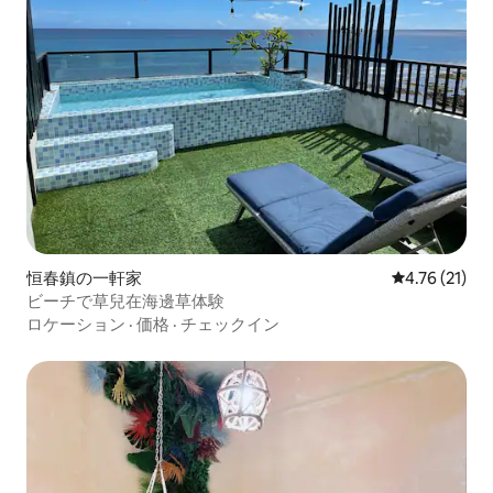
恒春鎮の一軒家
レビュー21件
4.76 (21)
ビーチで草兒在海邊草体験
ロケーション
·
価格
·
チェックイン