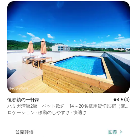
恒春鎮の一軒家
レビュー4
4.5 (4)
ハミガ湾館2館 ペット歓迎 14～20名様用貸切民宿（麻
雀、バーベキュー、カラオケ、プール）
ロケーション
·
移動のしやすさ
·
快適さ