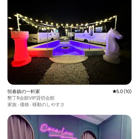
恒春鎮の一軒家
レビュー10
5.0 (10)
墾丁R会館VIP貸切会館
家族
·
価格
·
移動のしやすさ