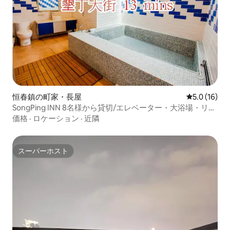
恒春鎮の町家・長屋
レビュー16
5.0 (16)
SongPing INN 8名様から貸切/エレベーター・大浴場・リビ
ング・バーベキュー・カラオケ（お問い合わせください）
価格
·
ロケーション
·
近隣
スーパーホスト
スーパーホスト