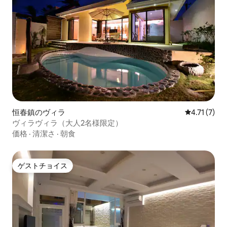
恒春鎮のヴィラ
レビュー7件
4.71 (7)
ヴィラヴィラ（大人2名様限定）
価格
·
清潔さ
·
朝食
ゲストチョイス
ゲストチョイス