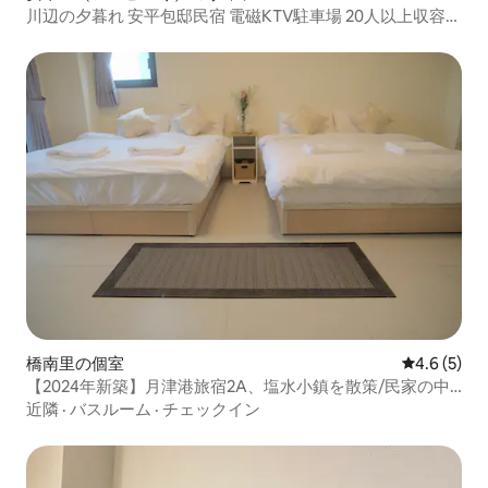
川辺の夕暮れ 安平包邸民宿 電磁KTV駐車場 20人以上収容可
能 詳しくはLINEでお問い合わせください:@ac8991688 あ
りがとうございます
橋南里の個室
レビュー5
4.6 (5)
【2024年新築】月津港旅宿2A、塩水小鎮を散策/民家の中
のゲスト用スイート
近隣
·
バスルーム
·
チェックイン