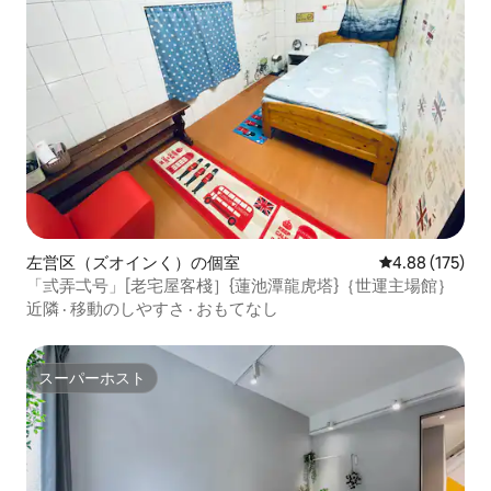
左営区（ズオインく）の個室
レビュー175件
4.88 (175)
「弎弄弌号」[老宅屋客棧］{蓮池潭龍虎塔}｛世運主場館｝
近隣
·
移動のしやすさ
·
おもてなし
スーパーホスト
スーパーホスト