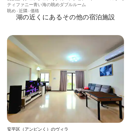
ート
ティファニー青い海の眺めダブルルーム
眺め
·
近隣
·
価格
湖の近くにあるその他の宿泊施設
安平区（アンピンく）のヴィラ