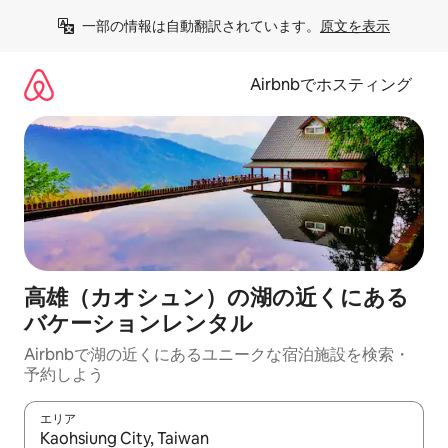
コ
一部の情報は自動翻訳されています。
原文を表示
ン
テ
ン
Airbnbでホスティング
ツ
に
ス
キ
ッ
プ
高雄（カオシュン）の湖の近くにある
バケーションレンタル
Airbnbで湖の近くにあるユニークな宿泊施設を検索・
予約しよう
エリア
検索結果が表示されたら、上下の矢印キーを使って移動するか、