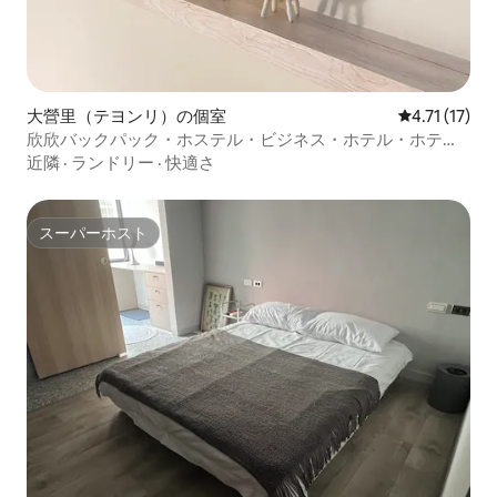
大營里（テヨンリ）の個室
レビュー17件
4.71 (17)
欣欣バックパック・ホステル・ビジネス・ホテル・ホテ
ル・ナン科新市善化永康2館
近隣
·
ランドリー
·
快適さ
スーパーホスト
スーパーホスト