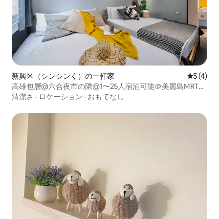
新興区（シンシンく）の一軒家
レビュー
5 (4)
高雄包層@六合夜市の隣@1〜25人宿泊可能＠美麗島MRT徒
歩3分＠3つの独立したバスルーム＠洗濯可能＠学生団体包
清潔さ
·
ロケーション
·
おもてなし
層優惠