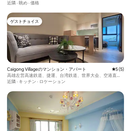
近隣
·
眺め
·
価格
ゲストチョイス
ゲストチョイス
Caigong Villageのマンション・アパート
レビュー
5 (5)
高雄左営高速鉄道、捷運、台湾鉄道、世界大会、空港直
通/4人部屋/2
近隣
·
キッチン
·
ロケーション