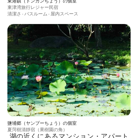
東港鎮（ドンガンちょう）の個室
東津湾旅行レジャー民宿
清潔さ
·
バスルーム
·
屋内スペース
鹽埔郷（ヤンプーちょう）の個室
夏菏樹清靜宿（果樹園の角）
湖の近くにあるマンション・アパート