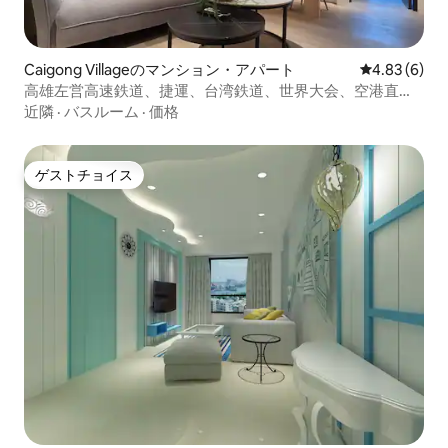
Caigong Villageのマンション・アパート
レビュー6件
4.83 (6)
高雄左営高速鉄道、捷運、台湾鉄道、世界大会、空港直
通/4人部屋/3
近隣
·
バスルーム
·
価格
ゲストチョイス
ゲストチョイス