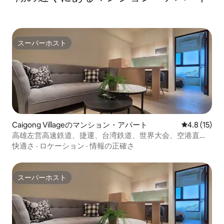
スーパーホスト
スーパーホスト
Caigong Villageのマンション・アパート
レビュー15
4.8 (15)
高雄左営高速鉄道、捷運、台湾鉄道、世界大会、空港直
通/4人部屋/5
快適さ
·
ロケーション
·
情報の正確さ
スーパーホスト
スーパーホスト