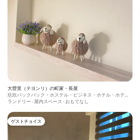
大營里（テヨンリ）の町家・長屋
欣欣バックパック・ホステル・ビジネス・ホテル・ホテ
ル・南科新市善化永康館1
ランドリー
·
屋内スペース
·
おもてなし
ゲストチョイス
ゲストチョイス