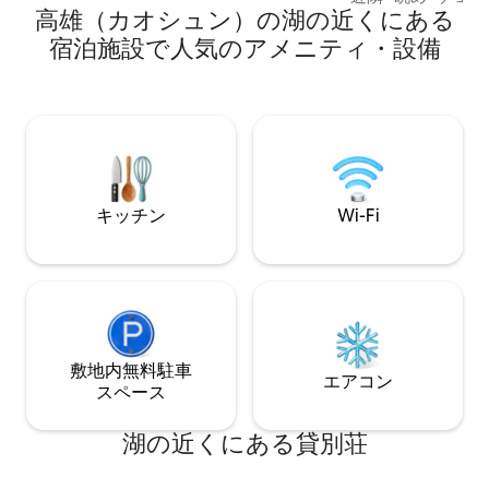
高雄（カオシュン）の湖の近くにある
ます（2名様で1
ューエリア+伸縮式パイプのレンジフード
う1部屋はロック
「バーベキューも簡単で、油がつかな
宿泊施設で人気のアメニティ・設備
用の場合は3名様をご選
い」固定位置で移動できません 8) ミシュ
人でも宿泊可能で、
ランが唯一指定する「ネスレカプセルコ
愛河とポップミュ
ーヒーマシン」 9) 3〜4台の無料駐車場
い。 4.生活機能が便利です。 5.チェック
10)テスラ充電スタンド（ユーザーが料金
イン時間は午後4: 0
を支払います） 11) ペットの同伴は禁止さ
以降の案内には、時
れています 12) ドイツの水質専門家BRITA
加算されます PS *アーリーチェックイン
で、美味しい水を守ります 13) イタリアの
またはレイトチェ
有名ブランドのボディソープ/シャンプー
キッチン
Wi-Fi
合は、500/時間
14) 歯ブラシ/歯磨き粉+純綿の染色なしバ
す。ご了承ください！ 6. 2部屋1
スタオル 15)ベビーベッド/ベビーバス 16)
（お湯が煮える）
高速WiFi共有 17) 映画・テレビチャンネル
とウェットが分離
MOD、YouTube ⋯ 18)ベビーベッド/ベビ
家族の大小の集ま
ーバス 19)カラオケ 梧藏民宿は清掃と消毒
とは分離されてお
作業を実施しています 旅行者に安心の宿
間を保っています。 7. 2名様のご宿泊
泊環境を提供します 貸切、最大16名様 予
合は1部屋のみご
敷地内無料駐⁠車
約ホットライン： 0973 -86 -1818 公式
エアコン
を追加する必要が
ス⁠ペ⁠ー⁠ス
LINE ID：@ moq2969e
してください！ 8.長期滞在の場合はお問
い合わせください^_^ 9.キッチ
湖の近くにある貸別荘
するには、10000
台湾のAirbnb