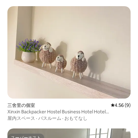
者がAirbnbの
ことを防ぐために
台湾の身分証明書
して登録してくだ
ろしくお願いいた
三舍里の個室
レビュー9件
4.56 (9)
Xinxin Backpacker Hostel Business Hotel Hotel
Accommodation Nankexin City Shanhua Yongkang 7館
屋内スペース
·
バスルーム
·
おもてなし
スーパーホスト