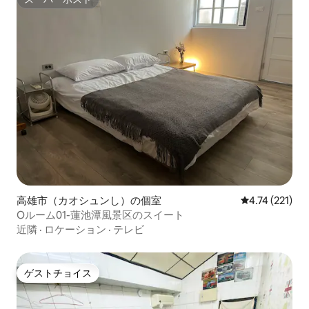
スーパーホスト
高雄市（カオシュンし）の個室
レビュー221
4.74 (221)
Oルーム01-蓮池潭風景区のスイート
近隣
·
ロケーション
·
テレビ
ゲストチョイス
ゲストチョイス