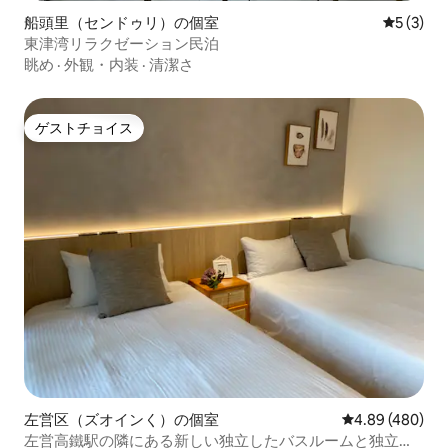
船頭里（センドゥリ）の個室
レビュー
5 (3)
東津湾リラクゼーション民泊
眺め
·
外観・内装
·
清潔さ
ゲストチョイス
ゲストチョイス
左営区（ズオインく）の個室
レビュー480件
4.89 (480)
左営高鐵駅の隣にある新しい独立したバスルームと独立し