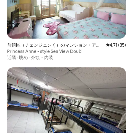
前鎮区（チェンジェンく）のマンション・アパ
レビュー35件
4.71 (35)
ート
Princess Anne - style Sea View Doubl
近隣
·
眺め
·
外観・内装