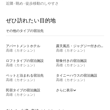
たエアコン付きのスイートルーム。寝具は毎回交換されま
近隣
·
眺め
·
徒歩移動のしやすさ
す。暗証番号によるセルフチェックインで荷物を預けるこ
とができます。エレベーター/3人用の部屋があります。
ぜひ訪⁠れ⁠た⁠い目⁠的⁠地
その他のタ⁠イ⁠プ⁠の宿⁠泊⁠先
アパートメントホテル
露天風呂・ジャグジー付きの宿泊施設
高雄（カオシュン）
高雄（カオシュン）
ロフトタイプの宿泊施設
朝食付きの宿泊施設
高雄（カオシュン）
高雄（カオシュン）
ペットと泊まれる宿泊先
タイニーハウスの宿泊施設
高雄（カオシュン）
高雄（カオシュン）
民宿タイプの宿泊施設
さらに表示
高雄（カオシュン）