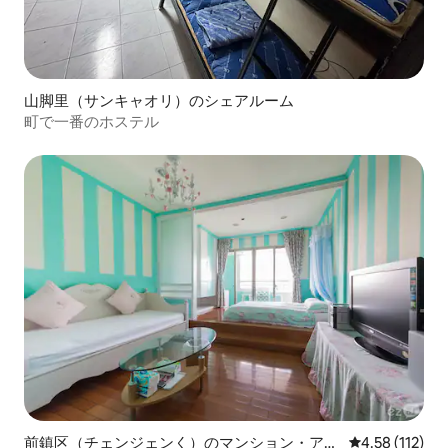
山脚里（サンキャオリ）のシェアルーム
町で一番のホステル
前鎮区（チェンジェンく）のマンション・アパ
レビュー112
4.58 (112)