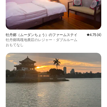
牡丹郷（ムーダンちょう）のファームステイ
レビュー4件
4.75 (4)
牡丹鄉瑪嘎地農莊のレジャー・ダブルルーム
おもてなし