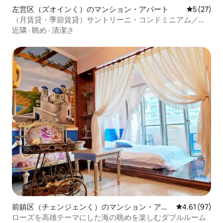
左営区（ズオインく）のマンション・アパート
レビュー2
5 (27)
（月賃貸・季節賃貸）サントリーニ・コンドミニアム／
HSR／MRT／TRA／Wi-Fi 400Mbps
近隣
·
眺め
·
清潔さ
前鎮区（チェンジェンく）のマンション・アパ
レビュー97件
4.61 (97)
ート
ローズを高雄テーマにした海の眺めを楽しむダブルルーム