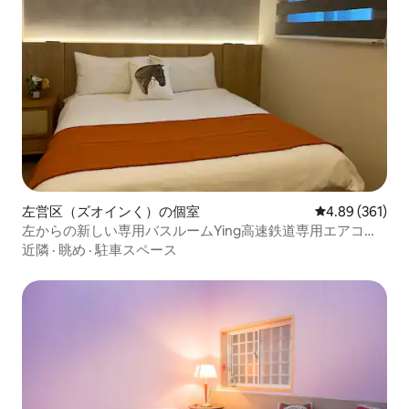
左営区（ズオインく）の個室
レビュー361件
4.89 (361)
左からの新しい専用バスルームYing高速鉄道専用エアコン
付きスイートベッドパスワードごとのパスワードセルフチ
近隣
·
眺め
·
駐車スペース
ェックイン荷物荷物/ダブルルーム