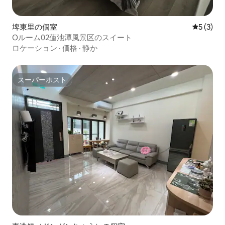
埤東里の個室
レビュー
5 (3)
Oルーム02蓮池潭風景区のスイート
ロケーション
·
価格
·
静か
スーパーホスト
スーパーホスト