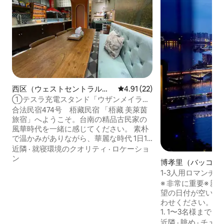
西区（ウェストセントラル
レビュー22件、5つ星中4.91
4.91 (22)
く）の一軒家
①テスラ充電スタンド「ウザンメイライ
ン」専用ガレージ3+1台。台南の貸切建物
合法民宿474号 梧藏民宿 「梧藏 美萊茵
6～16人。カラオケ、河楽、神農、康楽、
旅宿」へようこそ。台南の精品古民家の
海安、国華、水仙宮
風華時代を一緒に感じてください。 素朴
で温かみがありながら、華麗な時代 1日1
組のお客様のみをお迎えします 独立した
近隣
·
就寝環境のクオリティ
·
ロケーショ
空間をお楽しみください（（貸
ン
博孝里（バッコウ
切））〜〜〜非貸切階 お客様は遠くから
ョン・アパート
1-3人用ロマンチ
いらしてくださった友人ですので、最高
芸文駁二*高流｜
※ 非常に重要※ 親愛なる皆様、まずはご希
の準備をしています 無料で提供される設
ター｜スタースカ
望の日付が空いて
備： 1)麻雀 2) 電子ダーツマシン 3)マリオ
デパート｜短期賃
わせください。そ
の2人用ゲーム機 4) パズル 5)ロビー+キッ
1. 1〜3名様ま
チン 6) ライトフードエリア+コーヒーエ
数に応じて最低2
近隣
·
眺め
·
チェッ
リア 7) キッチンの電気コンロのバーベキ