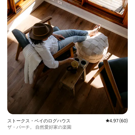
ストークス・ベイのログハウス
レビュー60件
4.97 (60)
ザ・パーチ。 自然愛好家の楽園