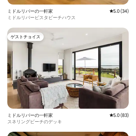
ミドルリバーの一軒家
レビュー34
5.0 (34)
ミドルリバービスタビーチハウス
ゲストチョイス
ゲストチョイス
ミドルリバーの一軒家
レビュー83
5.0 (83)
スネリングビーチのデッキ