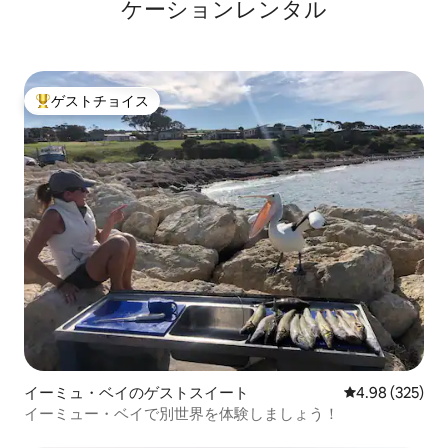
ケーションレンタル
ゲストチョイス
大好評のゲストチョイスです。
イーミュ・ベイのゲストスイート
レビュー325件
4.98 (325)
イーミュー・ベイで別世界を体験しましょう！