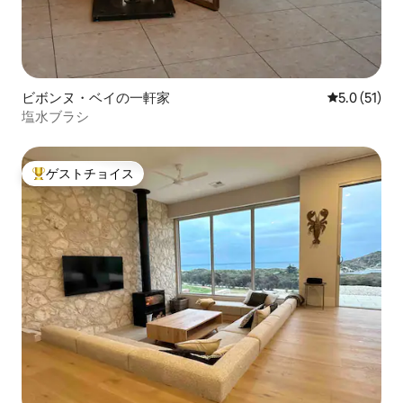
ビボンヌ・ベイの一軒家
レビュー51
5.0 (51)
塩水ブラシ
ゲストチョイス
大好評のゲストチョイスです。