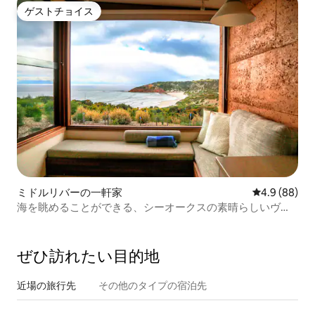
ゲストチョイス
ゲストチョイス
ミドルリバーの一軒家
レビュー88
4.9 (88)
海を眺めることができる、シーオークスの素晴らしいヴィ
ラ
ぜひ訪⁠れ⁠た⁠い目⁠的⁠地
近場の旅行先
その他のタ⁠イ⁠プ⁠の宿⁠泊⁠先