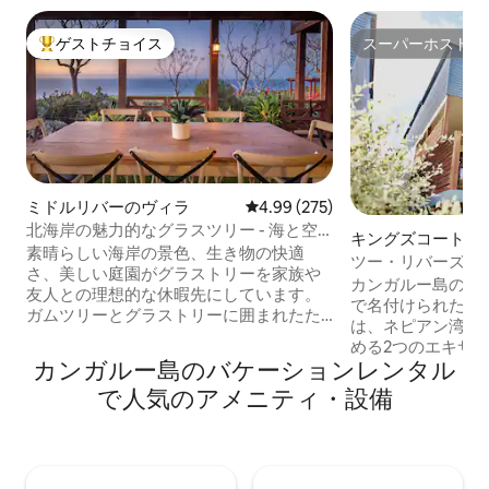
ゲストチョイス
スーパーホスト
大好評のゲストチョイスです。
スーパーホスト
ミドルリバーのヴィラ
レビュー275件、5つ星中4.99
4.99 (275)
北海岸の魅力的なグラスツリー - 海と空
キングズコートの
の眺め
素晴らしい海岸の景色、生き物の快適
ツー・リバーズ -
さ、美しい庭園がグラストリーを家族や
カンガルー島の自
友人との理想的な休暇先にしています。
で名付けられた「Two R
ガムツリーとグラストリーに囲まれたた
は、ネピアン湾の
かいところにあり、海、丘、ビーチ、ミ
める2つのエキサ
ドルリバーの息を呑むような景色が見渡
カンガルー島のバケーションレンタル
うちの1つです。 モダンでエレガントなス
せます。屋内や屋外で食事をしたり、薪
タイルになってお
で人気のアメニティ・設備
ストーブのそばでリラックスしたりでき
リネンを備えてお
る魅力的なスペースがいくつかありま
し、期待を上回る
す。 スネリングビーチ、エンチャンテッ
す。 キングスコートの静かなエステート
ドフィグツリー、ストークスベイ、ケー
にあり、ビーチか
プボルダ、ラヴィネデスカソア、フリン