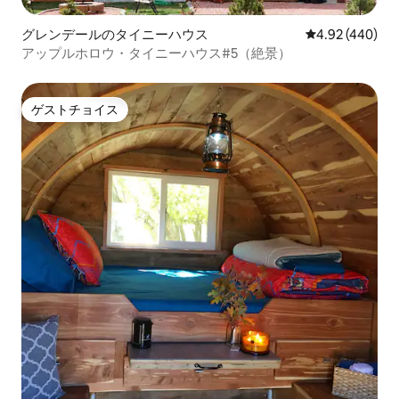
グレンデールのタイニーハウス
レビュー440件
4.92 (440)
アップルホロウ・タイニーハウス#5（絶景）
ゲストチョイス
ゲストチョイス