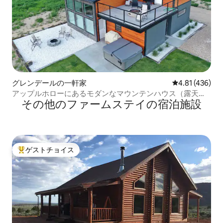
グレンデールの一軒家
レビュー436件
4.81 (436)
アップルホローにあるモダンなマウンテンハウス（露天風
その他のファームステイの宿泊施設
呂・ジャグジー付き）
ゲストチョイス
大好評のゲストチョイスです。