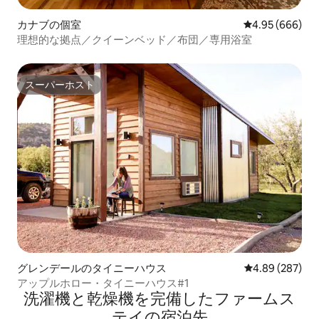
カナブの個室
レビュー666件
4.95 (666)
理想的な拠点／クイーンベッド／布団／専用浴室
スーパーホスト
スーパーホスト
グレンデールのタイニーハウス
レビュー287件
4.89 (287)
アップルホロー・タイニーハウス#1
洗濯機と乾燥機を完備したファームス
テイの宿泊先