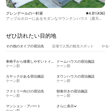
グレンデールの一軒家
レビュー436件
4.81 (436)
アップルホローにあるモダンなマウンテンハウス（露天風
呂・ジャグジー付き）
ぜひ訪⁠れ⁠た⁠い目⁠的⁠地
その他のタ⁠イ⁠プ⁠の宿⁠泊⁠先
近場で人気の観光スポット
やる
車椅子から移乗しやすいトイレ付きの宿泊施設
ドームハウスの宿泊施設
ケーン郡
ケーン郡
カヤックがある宿泊施設
タウンハウスの宿泊施設
ケーン郡
ケーン郡
ファミリー向けの宿泊先
朝食付きの宿泊施設
ケーン郡
ケーン郡
マンション・アパート
さらに表示
ケーン郡