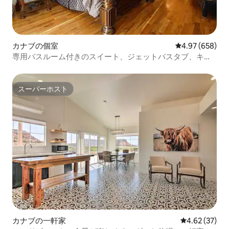
カナブの個室
レビュー658件
4.97 (658)
専用バスルーム付きのスイート、ジェットバスタブ、キン
グサイズベッド
スーパーホスト
スーパーホスト
カナブの一軒家
レビュー37件
4.62 (37)