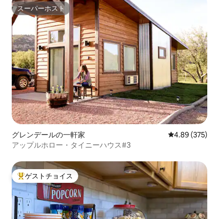
スーパーホスト
スーパーホスト
グレンデールの一軒家
レビュー375件
4.89 (375)
アップルホロー・タイニーハウス#3
ゲストチョイス
大好評のゲストチョイスです。