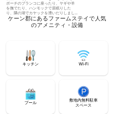
機。各寝室にクイ
ポーチのブランコに座ったり、ヤギや羊
す。ローラーベッ
を撫でたり、ハンモックで居眠りした
します（各25ドル
り、隣の湖でカヤックを漕いだりしまし
イル、ブライスキ
ケーン郡にあるファームステイで人気
ょう。 フリスビーゴルフコース、4マイ
ファイバーネット
ルの舗装されたウォーキング/サイクリン
のアメニティ・設備
グコース、バードウォッチング、釣り、
カヤックなどが楽しめるジャクソンフラ
ット貯水池の隣にあります。 田舎の環境
ですが、ショッピング街から数分です。
高速Wi-Fiと赤い崖と緑のアルファルファ
畑の美しい景色。 ザイオンズ、グランド
キャニオン、ブライスキャニオン、その
他の公園の中心に位置しています！
キッチン
Wi-Fi
敷地内無料駐⁠車
プール
ス⁠ペ⁠ー⁠ス