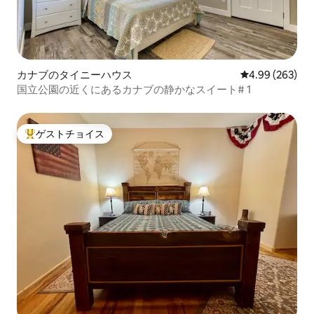
カナブのタイニーハウス
レビュー263件
4.99 (263)
国立公園の近くにあるカナブの静かなスイート# 1
ゲストチョイス
大好評のゲストチョイスです。