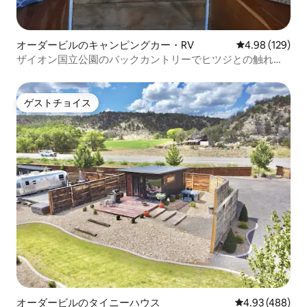
オーダービルのキャンピングカー・RV
レビュー129件
4.98 (129)
ザイオン国立公園のバックカントリーでヒツジとの触れ合
いキャンプ体験
ゲストチョイス
ゲストチョイス
オーダービルのタイニーハウス
レビュー488件
4.93 (488)