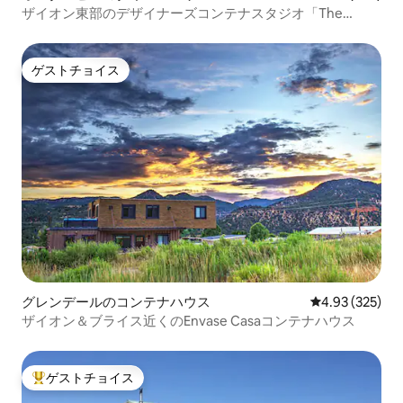
ザイオン東部のデザイナーズコンテナスタジオ「The
Fields」
ゲストチョイス
ゲストチョイス
グレンデールのコンテナハウス
レビュー325件
4.93 (325)
ザイオン＆ブライス近くのEnvase Casaコンテナハウス
ゲストチョイス
大好評のゲストチョイスです。