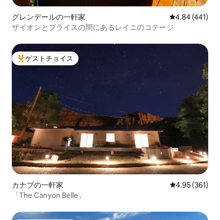
グレンデールの一軒家
レビュー441件
4.84 (441)
ザイオンとブライスの間にあるレイニのコテージ
ゲストチョイス
大好評のゲストチョイスです。
カナブの一軒家
レビュー361件
4.95 (361)
「The Canyon Belle」