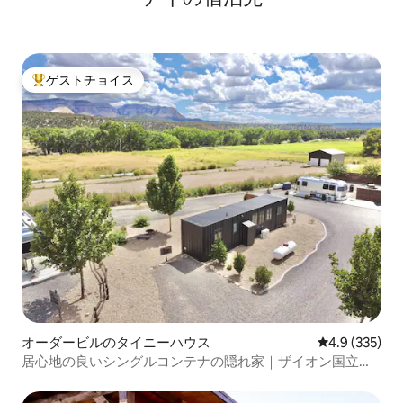
ゲストチョイス
大好評のゲストチョイスです。
オーダービルのタイニーハウス
レビュー335
4.9 (335)
居心地の良いシングルコンテナの隠れ家｜ザイオン国立公
園まで25分