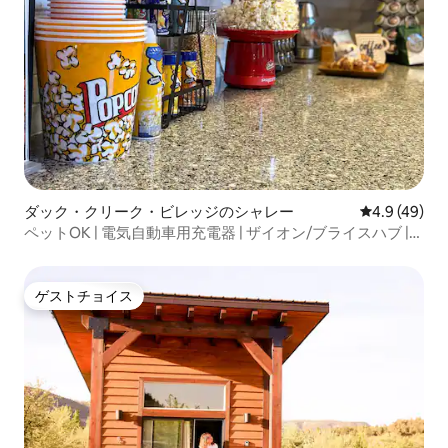
ダック・クリーク・ビレッジのシャレー
レビュー49
4.9 (49)
ペットOK | 電気自動車用充電器 | ザイオン/ブライスハブ |
家族
ゲストチョイス
ゲストチョイス