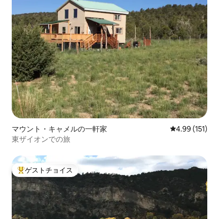
マウント・キャメルの一軒家
レビュー151件
4.99 (151)
東ザイオンでの旅
ゲストチョイス
大好評のゲストチョイスです。