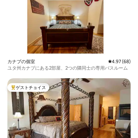
カナブの個室
レビュー68件
4.97 (68)
ユタ州カナブにある2部屋、2つの隣同士の専用バスルーム
ゲストチョイス
大好評のゲストチョイスです。