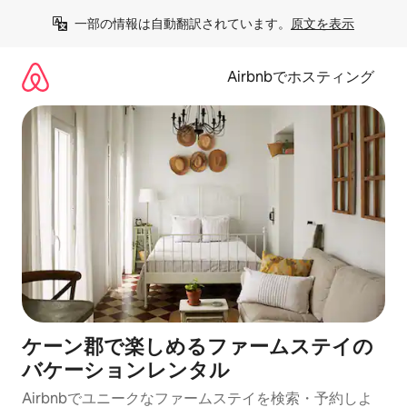
コ
一部の情報は自動翻訳されています。
原文を表示
ン
テ
ン
Airbnbでホスティング
ツ
に
ス
キ
ッ
プ
ケーン郡で楽しめるファームステイの
バケーションレンタル
Airbnbでユニークなファームステイを検索・予約しよ