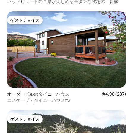
レッドビュートの全景が楽しめるモダンな牧場の一軒家
ゲストチョイス
ゲストチョイス
オーダービルのタイニーハウス
レビュー287件
4.98 (287)
エスケープ・タイニーハウス#2
ゲストチョイス
ゲストチョイス