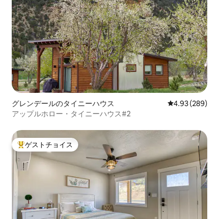
グレンデールのタイニーハウス
レビュー289件
4.93 (289)
アップルホロー・タイニーハウス#2
ゲストチョイス
大好評のゲストチョイスです。