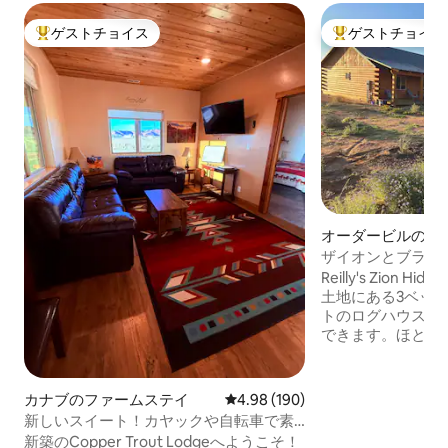
ゲストチョイス
ゲストチョイス
大好評のゲストチョイスです。
大好評のゲストチ
オーダービルのロ
ザイオンとブライ
ルーム、2バスル
Reilly's Zion 
土地にある3ベッド
トのログハウスです。 快適でリ
できます。ほとん
造られた景観で、
す。 壮大な崖の景色を望む日陰の玄関ポ
ーチがあります。
カナブのファームステイ
レビュー190件、5つ星中4.98
4.98 (190)
夜に天の川を見た
新しいスイート！カヤックや自転車で素
リラックスしてく
晴らしい景色を楽しめます！
新築のCopper Trout Lodgeへようこそ！