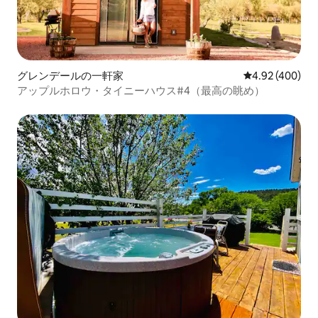
グレンデールの一軒家
レビュー400件
4.92 (400)
アップルホロウ・タイニーハウス#4（最高の眺め）