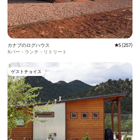
カナブのログハウス
レビュー25
5 (257)
Xバー・ランチ・リトリート
ゲストチョイス
ゲストチョイス