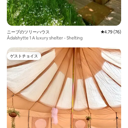
ニーブのツリーハウス
レビュー76件
4.79 (76)
Ådalshytte 1 A luxury shelter - Shelting
ゲストチョイス
ゲストチョイス