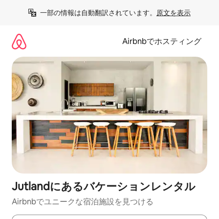
コ
一部の情報は自動翻訳されています。
原文を表示
ン
テ
ン
Airbnbでホスティング
ツ
に
ス
キ
ッ
プ
Jutlandにあるバケーションレンタル
Airbnbでユニークな宿泊施設を見つける