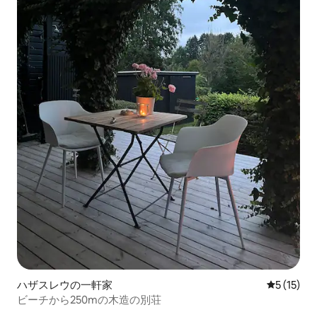
ハザスレウの一軒家
レビュー1
5 (15)
ビーチから250mの木造の別荘