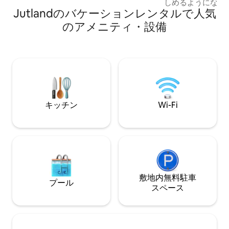
しめるようになり
Jutlandのバケーションレンタルで人気
いお風呂に入り、
の声で目覚め、鹿
のアメニティ・設備
みましょう。これ
高速Wi-Fiを使
ベッドでお気に入りの
しみいただけます
様に最高の体験を
ースを最も効率的
した。 ＊冬は暖か
キッチン
Wi-Fi
敷地内無料駐⁠車
プール
ス⁠ペ⁠ー⁠ス