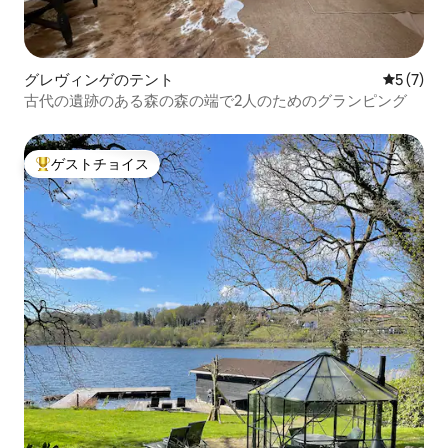
グレヴィンゲのテント
レビュー
5 (7)
古代の遺跡のある森の森の端で2人のためのグランピング
ゲストチョイス
大好評のゲストチョイスです。