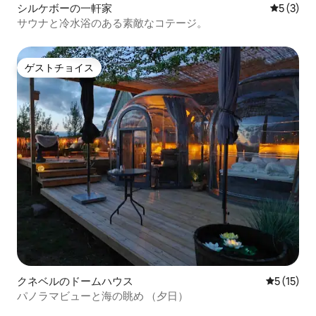
シルケボーの一軒家
レビュー
5 (3)
サウナと冷水浴のある素敵なコテージ。
ゲストチョイス
ゲストチョイス
クネベルのドームハウス
レビュー1
5 (15)
パノラマビューと海の眺め （夕日）