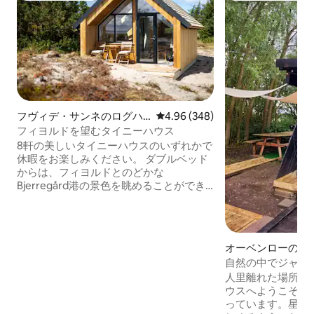
フヴィデ・サンネのログハ
レビュー348件、5つ星中4.96
4.96 (348)
ウス
フィヨルドを望むタイニーハウス
8軒の美しいタイニーハウスのいずれかで
休暇をお楽しみください。 ダブルベッド
からは、フィヨルドとのどかな
Bjerregård港の景色を眺めることができ
ます。 2つのコンロとキッチン用品を備え
た小さなキッチンで自分で朝食を作るこ
とも、私たちに朝食を注文することもで
きます（追加料金） 鳥類保護区ティッペ
オーベンローのコ
ルネの何千もの渡り鳥の姿を眺めなが
ス
自然の中でジャグ
ら、熱いコーヒーを飲みながら日の出を
ニーハウス
人里離れた場所に
楽しんでください。 北海へ行きたい場合
ウスへようこそ。
は、徒歩でわずか15分です。 ベッドリネ
っています。星空
ンとタオルは料金に含まれています。