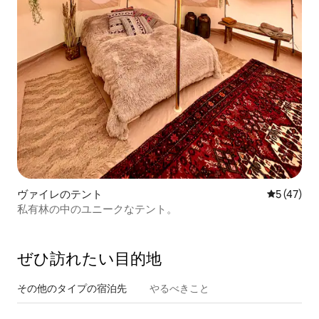
ヴァイレのテント
レビュー4
5 (47)
私有林の中のユニークなテント。
ぜひ訪⁠れ⁠た⁠い目⁠的⁠地
その他のタ⁠イ⁠プ⁠の宿⁠泊⁠先
やるべきこと