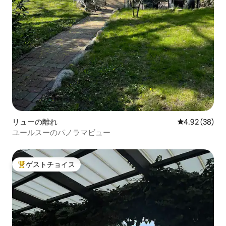
リューの離れ
レビュー38件
4.92 (38)
ユールスーのパノラマビュー
ゲストチョイス
大好評のゲストチョイスです。