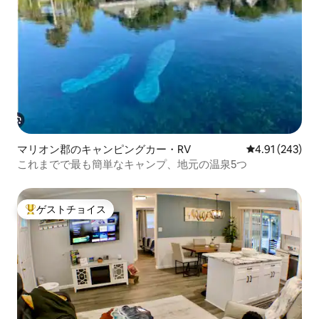
マリオン郡のキャンピングカー・RV
レビュー243件
4.91 (243)
これまでで最も簡単なキャンプ、地元の温泉5つ
ゲストチョイス
大好評のゲストチョイスです。