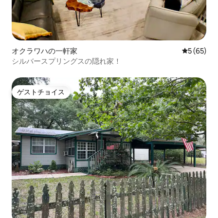
オクラワハの一軒家
レビュー6
5 (65)
シルバースプリングスの隠れ家！
ゲストチョイス
ゲストチョイス