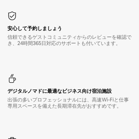
安心して予約しましょう
信頼できるゲストコミュニティからのレビューを確認で
き、24時間365日対応のサポートも付いています。
デジタルノマド⁠に最⁠適⁠なビ⁠ジ⁠ネ⁠ス⁠向⁠け宿⁠泊⁠施⁠設
出張の多いプロフェッショナルには、高速Wi-Fiと仕事
専用スペースを備えた長期滞在先がおすすめです。