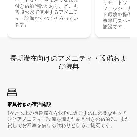
リモートワーク
付き宿泊施設があり、どこも
フェッショナル
普段お家で使用するアメニテ
ド環境を提供する
ィ・設備がすべてそろってい
事専用スペース
ます。
施設です。
長期滞在向け⁠のア⁠メ⁠ニ⁠テ⁠ィ⁠・設⁠備⁠およ
び特⁠典
家具付き⁠の宿⁠泊⁠施⁠設
1か月以上の長期滞在を快適に過ごすのに必要なキッチ
ンとアメニティ・設備を備えた家具付きの宿泊先。また
貸しでお部屋を借りる代わりとなるご提案です。