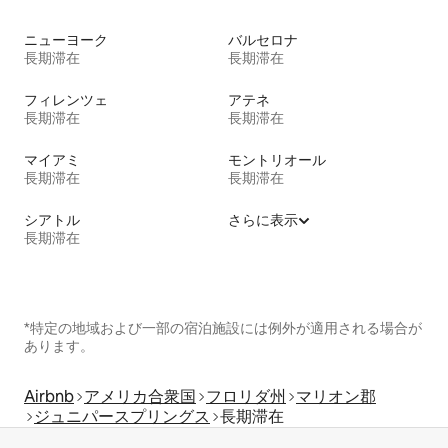
ニューヨーク
バルセロナ
長期滞在
長期滞在
フィレンツェ
アテネ
長期滞在
長期滞在
マイアミ
モントリオール
長期滞在
長期滞在
シアトル
さらに表示
長期滞在
*特定の地域および一部の宿泊施設には例外が適用される場合が
あります。
Airbnb
アメリカ合衆国
フロリダ州
マリオン郡
ジュニパースプリングス
長期滞在