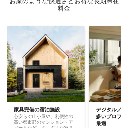
お家のような快⁠適⁠さ⁠とお⁠得⁠な長⁠期⁠滞⁠在
き）
料⁠金
家具完備の宿⁠泊⁠施⁠設
デジタルノマド
多⁠いプ⁠ロ⁠フ⁠ェ⁠
心安らぐ山小屋や、利便性の
高い都市部のマンション・ア
最⁠適
パートなど、さまざまな家具