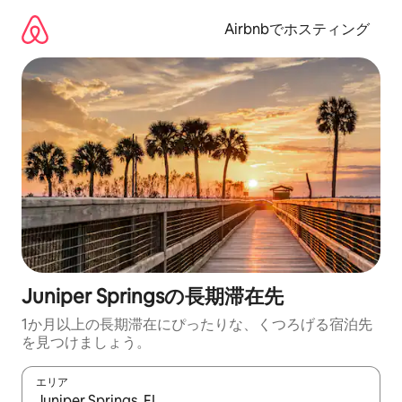
コ
ン
Airbnbでホスティング
テ
ン
ツ
に
ス
キ
ッ
プ
Juniper Springsの長期滞在先
1か月以上の長期滞在にぴったりな、くつろげる宿泊先
を見つけましょう。
エリア
検索結果が表示されたら、上下の矢印キーを使って移動するか、