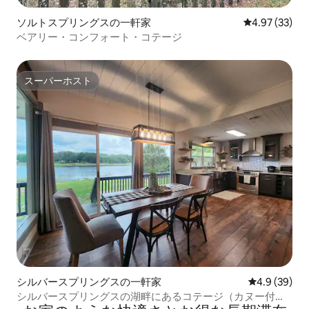
ソルトスプリングスの一軒家
レビュー33件
4.97 (33)
ベアリー・コンフォート・コテージ
スーパーホスト
スーパーホスト
シルバースプリングスの一軒家
レビュー39
4.9 (39)
シルバースプリングスの湖畔にあるコテージ（カヌー付