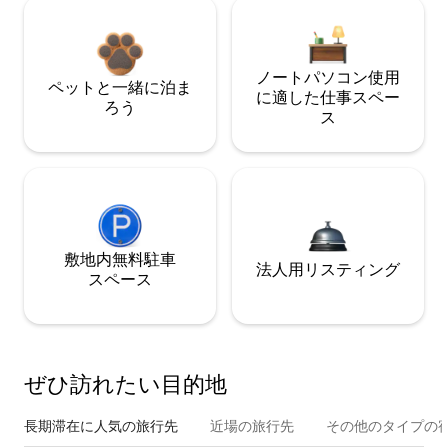
ノートパソコン使用
ペットと一緒に泊ま
に適した仕事スペー
ろう
ス
敷地内無料駐⁠車
法人用リスティング
ス⁠ペ⁠ー⁠ス
ぜひ訪⁠れ⁠た⁠い目⁠的⁠地
長期滞在に人気の旅行先
近場の旅行先
その他のタ⁠イ⁠プ⁠の宿