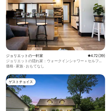
ジョリエットの一軒家
レビュー39件
4.72 (39)
ジョリエットの隠れ家：ウォークインシャワー＋セルフチ
ェックイン
価格
·
家族
·
おもてなし
ゲストチョイス
ゲストチョイス