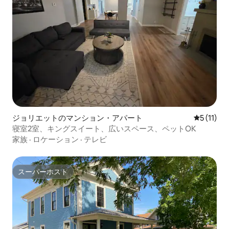
ジョリエットのマンション・アパート
レビュー1
5 (11)
寝室2室、キングスイート、広いスペース、ペットOK
家族
·
ロケーション
·
テレビ
スーパーホスト
スーパーホスト