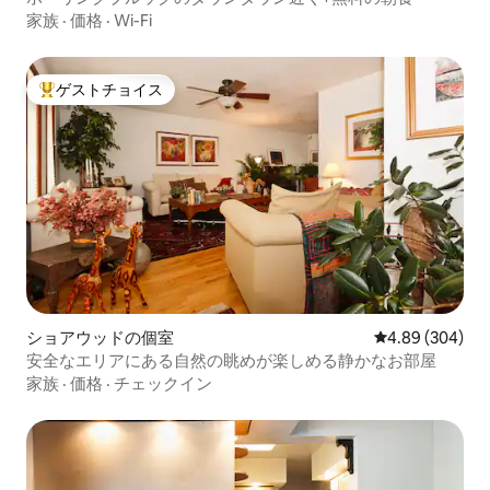
家族
·
価格
·
Wi-Fi
ゲストチョイス
大好評のゲストチョイスです。
ショアウッドの個室
レビュー304件
4.89 (304)
安全なエリアにある自然の眺めが楽しめる静かなお部屋
家族
·
価格
·
チェックイン