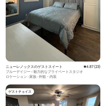
ニューレノックスのゲストスイート
レビュー23件
4.87 (23)
ブルーデイジー - 魅力的なプライベートスタジオ
ロケーション
·
家族
·
外観・内装
ゲストチョイス
ゲストチョイス