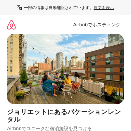
コ
一部の情報は自動翻訳されています。
原文を表示
ン
テ
ン
Airbnbでホスティング
ツ
に
ス
キ
ッ
プ
ジョリエットにあるバケーションレン
タル
Airbnbでユニークな宿泊施設を見つける