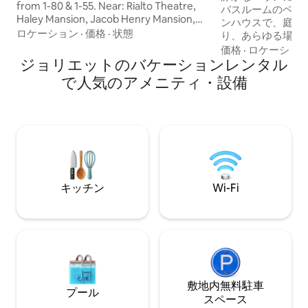
from 1-80 & 1-55. Near: Rialto Theatre,
き！
バスルームのペッ
Haley Mansion, Jacob Henry Mansion,
ンハウスで、庭は
Joliet Union Station, College of St.
ロケーション
·
価格
·
状態
り、あらゆる場所
Francis, Joliet Junior College, Slammers
に最適ですが、す
価格
·
ロケーショ
Minor League Baseball & St.Joe's
ジョリエットのバケーションレンタル
快適です。安全で
Hospital. Minutes from: Chicagoland
でき、リモートワ
で人気のアメニティ・設備
Speedway, Hollywood Casino, Lewis
ープンフロアと、
University & Silver Cross Hospital. 30
ーと座席エリアを
miles SW of Chicago. 🏡Entire house: 2
をお楽しみくださ
Bdr (2 Bd & 1 Futon), Bathroom (new
バシー保護用ビニ
shower), Living Room, Kitchen, Front
囲まれた庭は、あ
Deck
ペットの制限はあ
の洗濯機と2つの
1つはオフィス/ワ
キッチン
Wi-Fi
して設定されてい
げるように作られ
敷地内無料駐⁠車
プール
ス⁠ペ⁠ー⁠ス