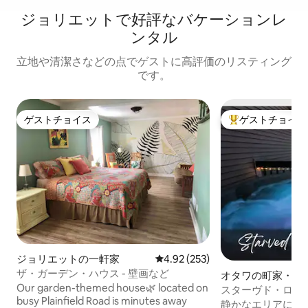
ジョリエットで好評なバケーションレ
ンタル
立地や清潔さなどの点でゲストに高評価のリスティング
です。
ゲストチョイス
ゲストチョイス
ゲストチョイス
大好評のゲストチ
ジョリエットの一軒家
レビュー253件、5つ星中4.92
4.92 (253)
ザ・ガーデン・ハウス - 壁画など
オタワの町家・長
Our garden-themed house🌿 located on
スターヴド・ロッ
busy Plainfield Road is minutes away
風呂・ジャグジー
静かなエリアにあ