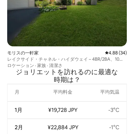
モリスの一軒家
レビュー34件
4.88 (34)
レイクサイド・チャネル・ハイダウェイ – 4BR/2BA、10人
宿泊可能
ロケーション
·
家族
·
清潔さ
ジョリエットを訪⁠れ⁠るの⁠に最⁠適⁠な
時⁠期⁠は⁠？
月
平均料金
平均気温
1月
¥19,728 JPY
-3°C
2月
¥22,884 JPY
-1°C