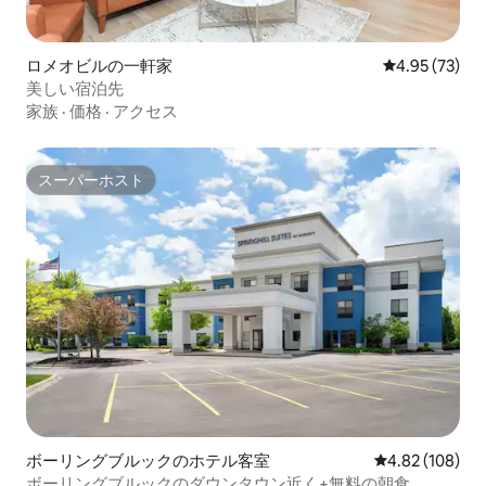
ロメオビルの一軒家
レビュー73件
4.95 (73)
美しい宿泊先
家族
·
価格
·
アクセス
スーパーホスト
スーパーホスト
ボーリングブルックのホテル客室
レビュー108件
4.82 (108)
ボーリングブルックのダウンタウン近く+無料の朝食