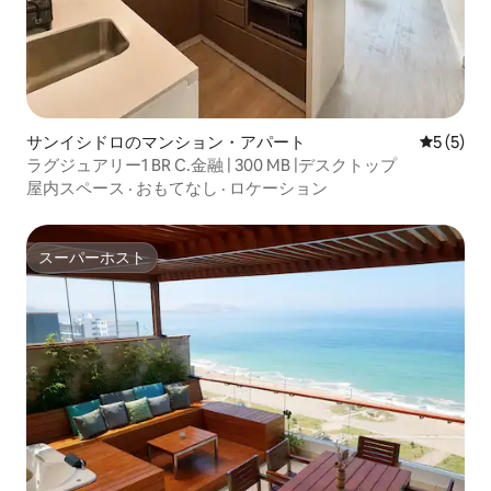
サンイシドロのマンション・アパート
レビュー
5 (5)
ラグジュアリー1 BR C.金融 | 300 MB |デスクトップ
屋内スペース
·
おもてなし
·
ロケーション
スーパーホスト
スーパーホスト