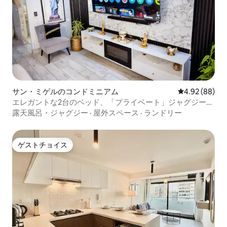
サン・ミゲルのコンドミニアム
レビュー88件
4.92 (88)
エレガントな2台のベッド、「プライベート」ジャグジー、
グリルテラス
露天風呂・ジャグジー
·
屋外スペース
·
ランドリー
ゲストチョイス
ゲストチョイス