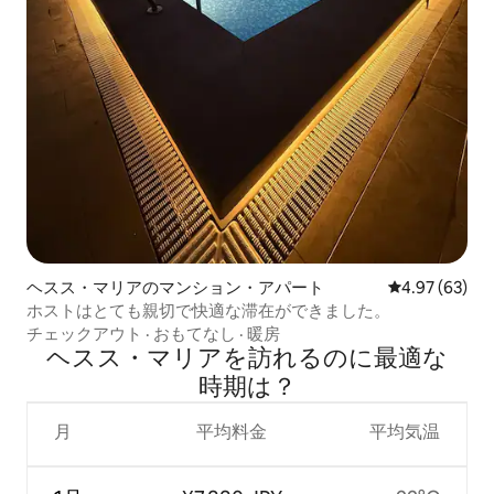
ヘスス・マリアのマンション・アパート
レビュー63件
4.97 (63)
ホストはとても親切で快適な滞在ができました。
チェックアウト
·
おもてなし
·
暖房
ヘスス・マリアを訪⁠れ⁠るの⁠に最⁠適⁠な
時⁠期⁠は⁠？
月
平均料金
平均気温