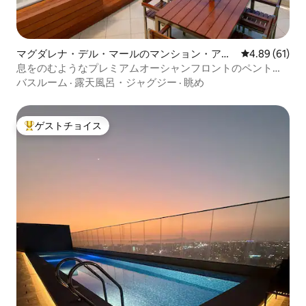
マグダレナ・デル・マールのマンション・アパ
レビュー61件
4.89 (61)
ート
息をのむようなプレミアムオーシャンフロントのペントハ
ウス・デュプレックス
バスルーム
·
露天風呂・ジャグジー
·
眺め
ゲストチョイス
大好評のゲストチョイスです。