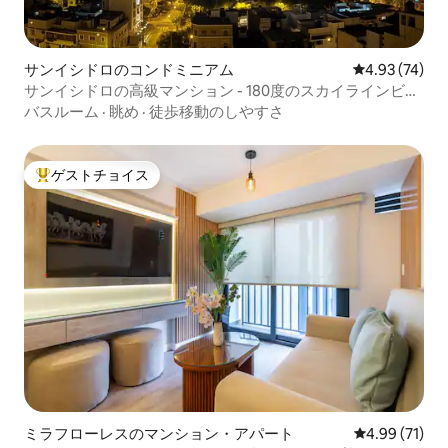
サンイシドロのコンドミニアム
レビュー74件
4.93 (74)
サンイシドロの高級マンション - 180度のスカイラインビュ
ー
バスルーム
·
眺め
·
徒歩移動のしやすさ
ゲストチョイス
大好評のゲストチョイスです。
ミラフローレスのマンション・アパート
レビュー71件
4.99 (71)