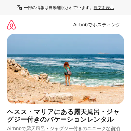
コ
一部の情報は自動翻訳されています。
原文を表示
ン
テ
ン
Airbnbでホスティング
ツ
に
ス
キ
ッ
プ
ヘスス・マリアにある露天風呂・ジャ
グジー付きのバケーションレンタル
Airbnbで露天風呂・ジャグジー付きのユニークな宿泊