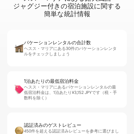
ジ⁠ャ⁠グ⁠ジ⁠ー⁠付⁠き⁠の宿⁠泊⁠施⁠設⁠に関⁠す⁠る
簡⁠単⁠な統⁠計⁠情⁠報
バケーションレ⁠ン⁠タ⁠ル⁠の合⁠計⁠数
ヘスス・マリアにある30件のバケーションレンタ
ルをチェックしましょう
1泊あたりの最⁠低⁠宿⁠泊⁠料⁠金
ヘスス・マリアにあるバケーションレンタルの最
低宿泊料金は、1泊あたり¥3,152 JPYです（税・手
数料を除く）
認証済みのゲ⁠ス⁠ト⁠レ⁠ビ⁠ュ⁠ー
450件を超える認証済みレビューを参考に選びまし