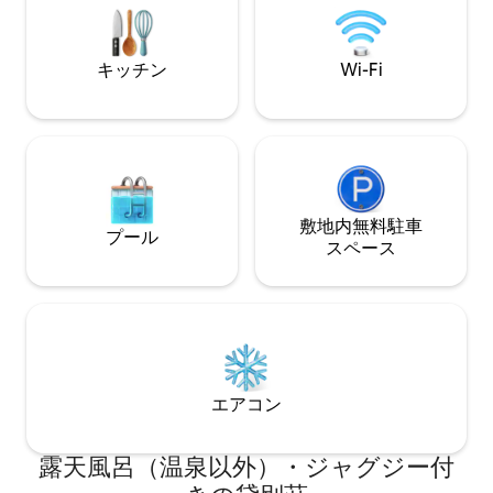
キッチン
Wi-Fi
敷地内無料駐⁠車
プール
ス⁠ペ⁠ー⁠ス
エアコン
露天風呂（温泉以外）・ジャグジー付