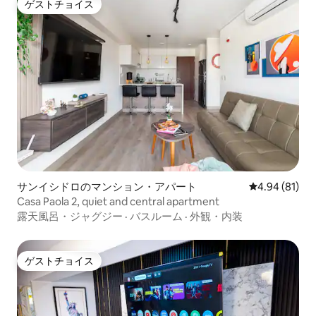
ゲストチョイス
ゲストチョイス
サンイシドロのマンション・アパート
レビュー81件
4.94 (81)
Casa Paola 2, quiet and central apartment
露天風呂・ジャグジー
·
バスルーム
·
外観・内装
ゲストチョイス
ゲストチョイス