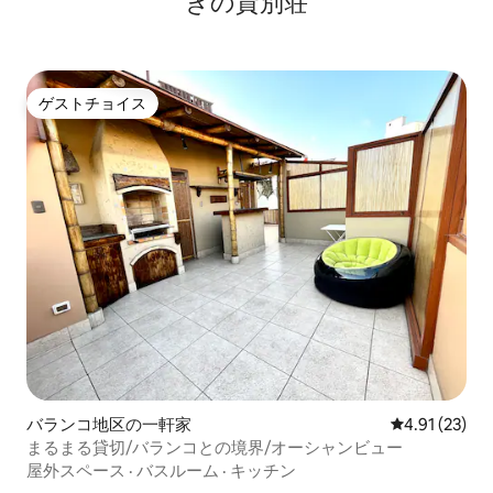
きの貸別荘
ゲストチョイス
ゲストチョイス
バランコ地区の一軒家
レビュー23件
4.91 (23)
まるまる貸切/バランコとの境界/オーシャンビュー
屋外スペース
·
バスルーム
·
キッチン