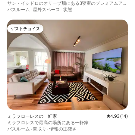
サン・イシドロのオリーブ畑にある3寝室のプレミアムアパ
ート
バスルーム
·
屋外スペース
·
状態
ゲストチョイス
ゲストチョイス
ミラフローレスの一軒家
レビュー14件
4.93 (14)
ミラフロレスで最高の場所にある一軒家
バスルーム
·
間取り
·
情報の正確さ