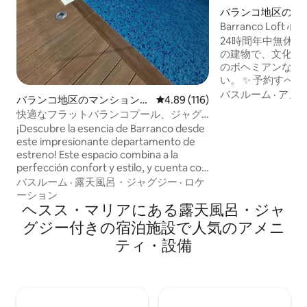
バランコ地区のマ
アパート
Barranco Lof
ジャグジー 温水
24時間年中無休のフ
の建物で、文化の
のボヘミアンな中
い。 ✨ 予約すべき6つの理由： 🧳 スーツ
ケース：早めに到着
バスルーム
·
アメ
バランコ地区のマンション・
レビュー116件、5つ星中4.89
4.89 (116)
分から、清掃中に
アパート
快適なフラットバランコプール、ジャグ
ができます。 🏊 ラグジュアリー：プー
ジー、ジム、コーワーク1014
¡Descubre la esencia de Barranco desde
ル、ジャグジー、
este impresionante departamento de
イバー。 ⚡ 快適性：900 Mbps Wi-Fi、エ
estreno! Este espacio combina a la
アコン、暖房。 📍 ロケーション：マレコ
perfección confort y estilo, y cuenta con
ン、ナイトライフ
increíbles áreas comunes como piscina,
バスルーム
·
露天風呂・ジャグジー
·
ロケ
ラリーから数歩。 🛌 休息：クイーンベッ
gimnasio y sala de cowork. Ubicado en el
ーション
ドと55インチのスマート
vibrante corazón de Barranco, estarás a
ヘスス・マリアにある露天風呂・ジャ
典：地元の名所が
pocos minutos del centro del distrito,
定マップ！
グジー付きの宿泊施設で人気のアメニ
conocido por su rica cultura y animada
ティ・設備
vida nocturna. Además, su cercanía a
Miraflores te permitirá explorar una
amplia variedad de atracciones.
¡Estaremos felices de recibirte!