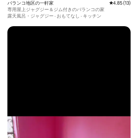
バランコ地区の一軒家
レビュー13件
4.85 (13)
専用屋上ジャグジー＆ジム付きのバランコの家
露天風呂・ジャグジー
·
おもてなし
·
キッチン