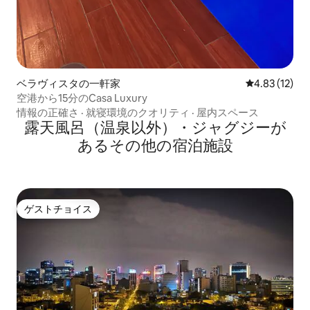
ベラヴィスタの一軒家
レビュー12件
4.83 (12)
空港から15分のCasa Luxury
情報の正確さ
·
就寝環境のクオリティ
·
屋内スペース
露天風呂（温泉以外）・ジャグジーが
あるその他の宿泊施設
ゲストチョイス
ゲストチョイス