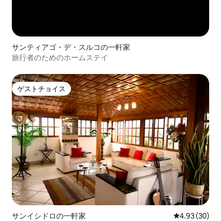
サンティアゴ・デ・スルコの一軒家
旅行者のためのホームステイ
ゲストチョイス
ゲストチョイス
サンイシドロの一軒家
レビュー30件
4.93 (30)