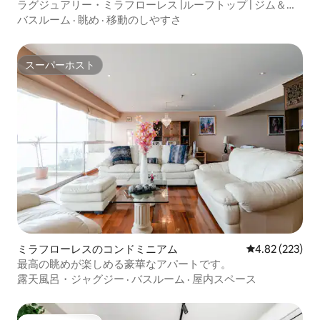
ラグジュアリー・ミラフローレス |ルーフトップ | ジム＆コ
ワーキング
バスルーム
·
眺め
·
移動のしやすさ
スーパーホスト
スーパーホスト
ミラフローレスのコンドミニアム
レビュー223件
4.82 (223)
最高の眺めが楽しめる豪華なアパートです。
露天風呂・ジャグジー
·
バスルーム
·
屋内スペース