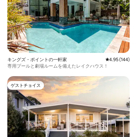
キングズ・ポイントの一軒家
レビュー144件
4.95 (144)
専用プールと劇場ルームを備えたレイクハウス！
ゲストチョイス
ゲストチョイス