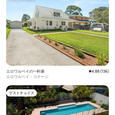
エロワルベイの一軒家
レビュー136件
4.88 (136)
エロワルベイ・コテージ
ゲストチョイス
ゲストチョイス