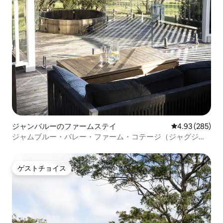
ジャンバルーのファームステイ
レビュー285件
4.93 (285)
ジャムブルー・バレー・ファーム・コテージ（ジャグジー
付き）
ゲストチョイス
ゲストチョイス