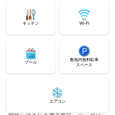
ールロードの緩やかな緑の丘の中にあ
キ、さらにはラン
り、乳牛農場と素晴らしいクロークリバ
います。 中心部
ーワイナリーがあります。 ニューサウス
の中心部まで車で
ウェールズ州南海岸のキアマとベリーま
フロント沿いを歩
で10分です。 ビーチからわずか5分で、ど
ヴィンセンシアの
キッチン
Wi-Fi
こからでも遠く離れたように感じること
そこです！
ができます。
敷地内無料駐⁠車
プール
ス⁠ペ⁠ー⁠ス
エアコン