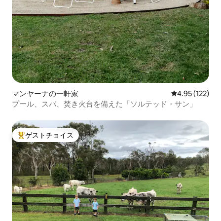
マンヤーナの一軒家
レビュー122件
4.95 (122)
プール、スパ、焚き火台を備えた「ソルテッド・サン」
ゲストチョイス
大好評のゲストチョイスです。