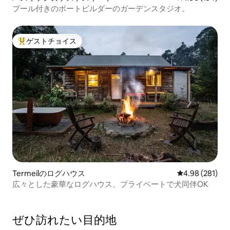
プール付きのボートビルダーのガーデンスタジオ。
ゲストチョイス
大好評のゲストチョイスです。
Termeilのログハウス
レビュー281件
4.98 (281)
広々とした豪華なログハウス、プライベートで犬同伴OK
ぜひ訪⁠れ⁠た⁠い目⁠的⁠地