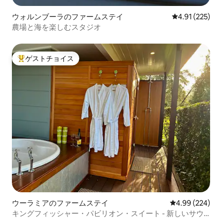
ウォルンブーラのファームステイ
レビュー225件
4.91 (225)
農場と海を楽しむスタジオ
ゲストチョイス
大好評のゲストチョイスです。
ウーラミアのファームステイ
レビュー224件
4.99 (224)
キングフィッシャー・パビリオン・スイート - 新しいサウ