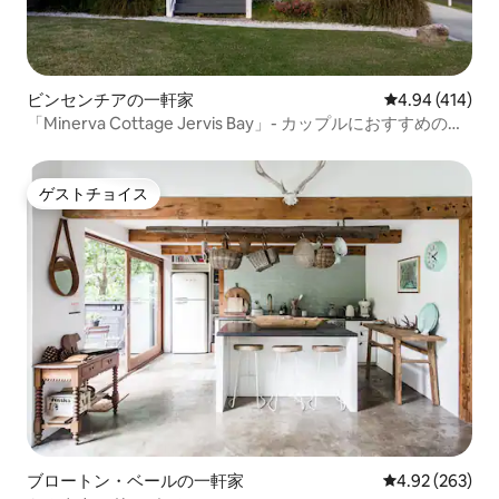
ビンセンチアの一軒家
レビュー414件
4.94 (414)
「Minerva Cottage Jervis Bay」- カップルにおすすめの快
適な宿泊先
ゲストチョイス
ゲストチョイス
ブロートン・ベールの一軒家
レビュー263件
4.92 (263)