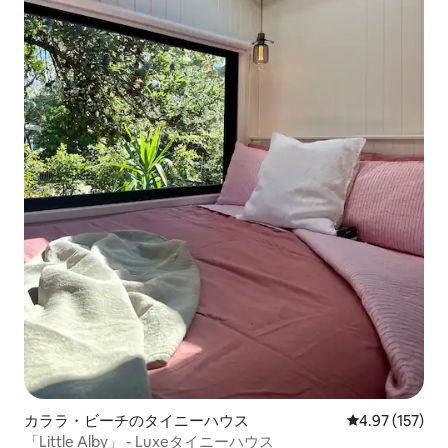
カララ・ビーチのタイニーハウス
レビュー157件
4.97 (157)
「Little Alby」 - Luxeタイニーハウス