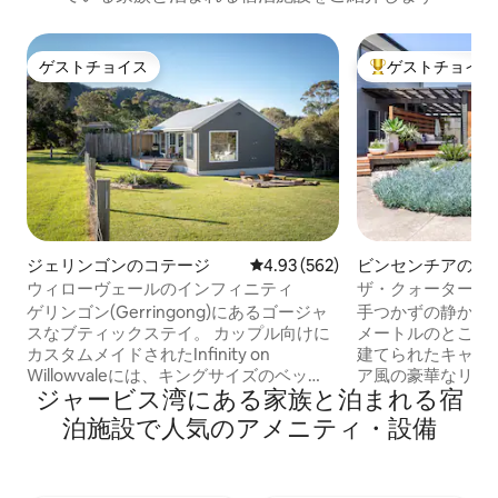
ゲストチョイス
ゲストチョイス
ゲストチョイス
大好評のゲストチ
ジェリンゴンのコテージ
レビュー562件、5つ星中4.93
4.93 (562)
ビンセンチアのタ
ウス
ウィローヴェールのインフィニティ
ザ・クォーターデッ
リンウッドビーチ
ゲリンゴン(Gerringong)にあるゴージャ
手つかずの静かな
スなブティックステイ。 カップル向けに
メートルのところ
カスタムメイドされたInfinity on
建てられたキャビ
Willowvaleには、キングサイズのベッ
ア風の豪華なリト
ジャービス湾にある家族と泊まれる宿
ド、2人用のバスルーム、専用のファイヤ
ドの小さなオアシ
ーピット、景色と夕日を楽しめる広いデ
れたキッチン/ラ
泊施設で人気のアメニティ・設備
ッキがあります。 すべてがリラクゼーシ
ベッドルーム、ス
ョンのためにデザインされています。 イ
なバスルーム、ラ
ンフィニティは、のどかなウィローヴェ
エリアを備えた隠