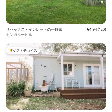
サセックス・インレットの一軒家
レビュー120件
4.94 (120)
カンガルーヒル
ゲストチョイス
大好評のゲストチョイスです。