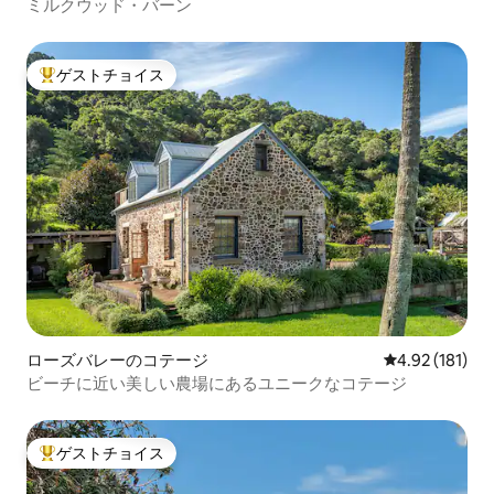
ミルクウッド・バーン
ゲストチョイス
大好評のゲストチョイスです。
ローズバレーのコテージ
レビュー181件
4.92 (181)
ビーチに近い美しい農場にあるユニークなコテージ
ゲストチョイス
大好評のゲストチョイスです。