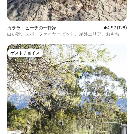
カララ・ビーチの一軒家
レビュー128件
4.97 (128)
白い砂、スパ、ファイヤーピット、屋外エリア、おもちゃ
＆ゲーム
ゲストチョイス
ゲストチョイス