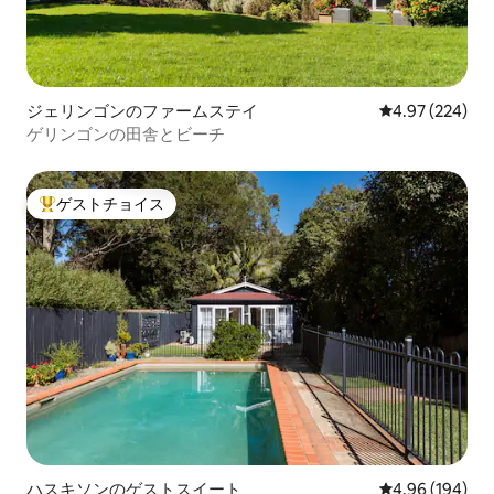
ジェリンゴンのファームステイ
レビュー224件
4.97 (224)
ゲリンゴンの田舎とビーチ
ゲストチョイス
大好評のゲストチョイスです。
ハスキソンのゲストスイート
レビュー194件
4.96 (194)