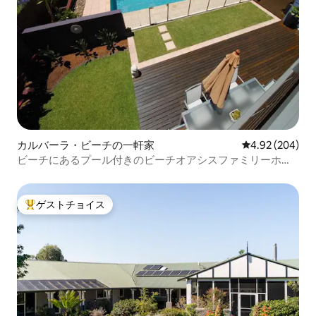
カルバーラ・ビーチの一軒家
レビュー204件
4.92 (204)
ビーチにあるプール付きのビーチオアシスファミリーホー
ム
ゲストチョイス
大好評のゲストチョイスです。