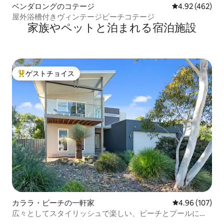
ベンダロングのコテージ
レビュー462件
4.92 (462)
屋外浴槽付きヴィンテージビーチコテージ
家族やペットと泊まれる宿泊施設
ゲストチョイス
大好評のゲストチョイスです。
カララ・ビーチの一軒家
レビュー107件
4.96 (107)
広々としてスタイリッシュで楽しい、ビーチとプールに近
い