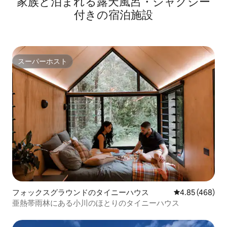
家族と泊まれる露天風呂・ジャグジー
付きの宿泊施設
スーパーホスト
スーパーホスト
フォックスグラウンドのタイニーハウス
レビュー468件
4.85 (468)
亜熱帯雨林にある小川のほとりのタイニーハウス