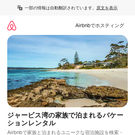
コ
一部の情報は自動翻訳されています。
原文を表示
ン
テ
ン
Airbnbでホスティング
ツ
に
ス
キ
ッ
プ
ジャービス湾の家族で泊まれるバケー
ションレンタル
Airbnbで家族と泊まれるユニークな宿泊施設を検索・