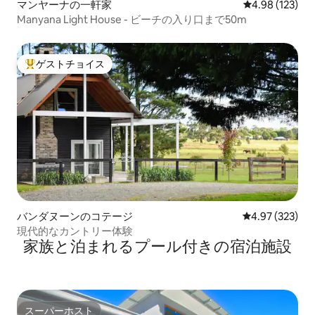
マンヤーナの一軒家
レビュー123件
4.98 (123)
Manyana Light House - ビーチの入り口まで50m
ゲストチョイス
大好評のゲストチョイスです。
バンダヌーンのコテージ
レビュー323件
4.97 (323)
現代的なカントリー体験
家族と泊まれるプール付きの宿泊施設
スーパーホスト