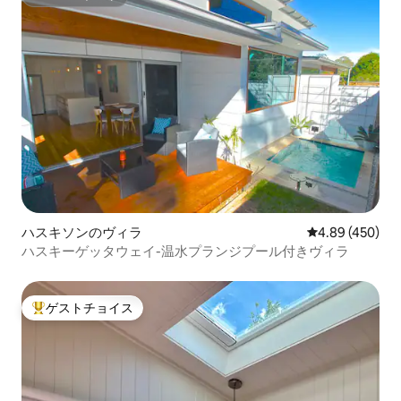
スーパーホスト
ハスキソンのヴィラ
レビュー450件
4.89 (450)
ハスキーゲッタウェイ-温水プランジプール付きヴィラ
ゲストチョイス
大好評のゲストチョイスです。