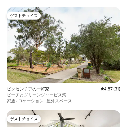
ゲストチョイス
ゲストチョイス
ビンセンチアの一軒家
レビュー31件
4.87 (31)
ビーチとグリーンジャービス湾
家族
·
ロケーション
·
屋外スペース
ゲストチョイス
ゲストチョイス