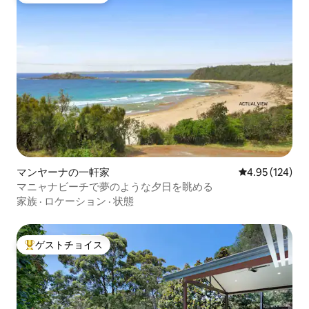
マンヤーナの一軒家
レビュー124件
4.95 (124)
マニャナビーチで夢のような夕日を眺める
家族
·
ロケーション
·
状態
ゲストチョイス
大好評のゲストチョイスです。