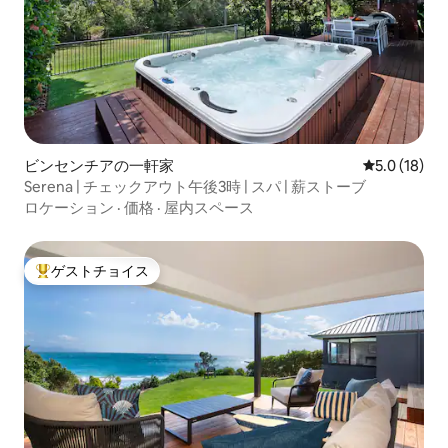
ビンセンチアの一軒家
レビュー18
5.0 (18)
Serena | チェックアウト午後3時 | スパ | 薪ストーブ
ロケーション
·
価格
·
屋内スペース
ゲストチョイス
大好評のゲストチョイスです。