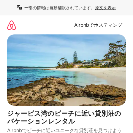
コ
一部の情報は自動翻訳されています。
原文を表示
ン
テ
ン
Airbnbでホスティング
ツ
に
ス
キ
ッ
プ
ジャービス湾のビーチに近い貸別荘の
バケーションレンタル
Airbnbでビーチに近いユニークな貸別荘を見つけよう