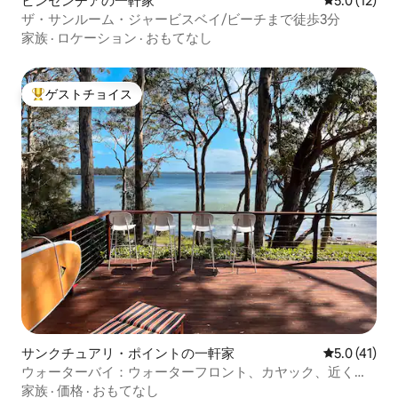
ビンセンチアの一軒家
レビュー12
5.0 (12)
ザ・サンルーム・ジャービスベイ/ビーチまで徒歩3分
家族
·
ロケーション
·
おもてなし
ゲストチョイス
大好評のゲストチョイスです。
サンクチュアリ・ポイントの一軒家
レビュー41
5.0 (41)
ウォーターバイ：ウォーターフロント、カヤック、近くで
ホエールウォッチング
家族
·
価格
·
おもてなし