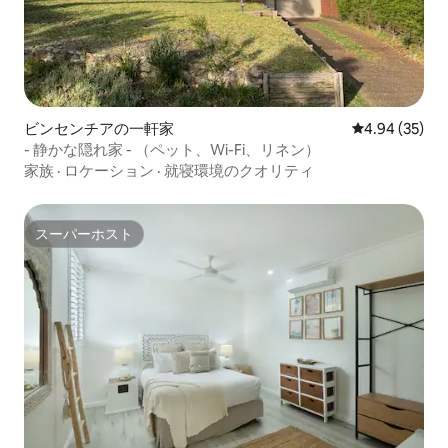
ビンセンチアの一軒家
レビュー35件
4.94 (35)
- 静かな隠れ家 - （ペット、Wi-Fi、リネン）
家族
·
ロケーション
·
就寝環境のクオリティ
スーパーホスト
スーパーホスト