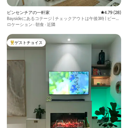
ビンセンチアの一軒家
レビュー28件
4.79 (28)
Baysideにあるコテージ | チェックアウトは午後3時 | ビーチ
フロント
ロケーション
·
朝食
·
近隣
ゲストチョイス
大好評のゲストチョイスです。