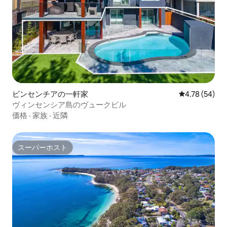
ビンセンチアの一軒家
レビュー54件
4.78 (54)
ヴィンセンシア島のヴュークビル
価格
·
家族
·
近隣
スーパーホスト
スーパーホスト