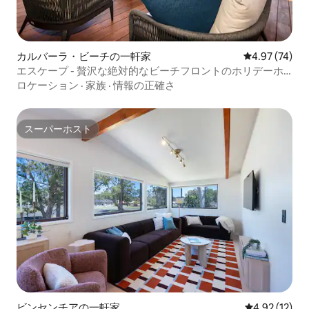
カルバーラ・ビーチの一軒家
レビュー74件
4.97 (74)
エスケープ - 贅沢な絶対的なビーチフロントのホリデーホ
ーム
ロケーション
·
家族
·
情報の正確さ
スーパーホスト
スーパーホスト
ビンセンチアの一軒家
レビュー12件
4.92 (12)