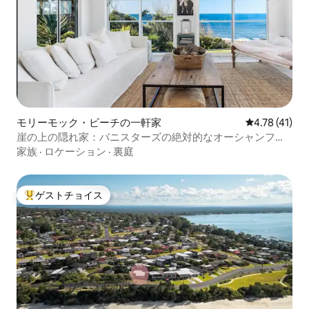
モリーモック・ビーチの一軒家
レビュー41件
4.78 (41)
崖の上の隠れ家：バニスターズの絶対的なオーシャンフロ
ント
家族
·
ロケーション
·
裏庭
ゲストチョイス
大好評のゲストチョイスです。