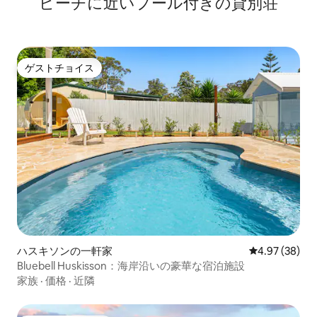
ビーチに近いプール付きの貸別荘
ゲストチョイス
ゲストチョイス
ハスキソンの一軒家
レビュー38件
4.97 (38)
Bluebell Huskisson：海岸沿いの豪華な宿泊施設
家族
·
価格
·
近隣