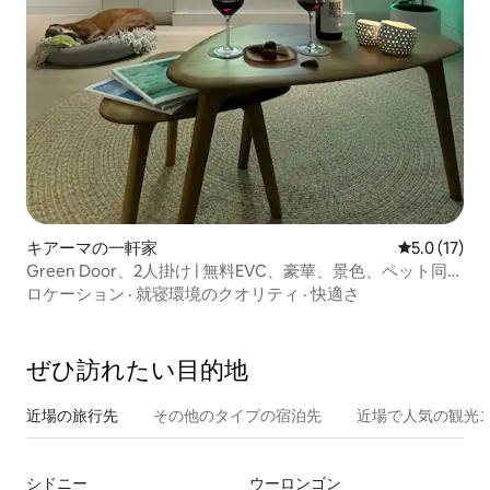
キアーマの一軒家
レビュー17
5.0 (17)
Green Door、2人掛け | 無料EVC、豪華、景色、ペット同伴
可
ロケーション
·
就寝環境のクオリティ
·
快適さ
ぜひ訪⁠れ⁠た⁠い目⁠的⁠地
近場の旅行先
その他のタ⁠イ⁠プ⁠の宿⁠泊⁠先
近場で人気の観光
シドニー
ウーロンゴン