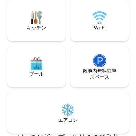
くつろぎください。ブローホール、港、
やかな海の音、バ
カフェ、レストランまで徒歩で数分で行
らの美しい広い海
けます。 家族旅行でも、友人との週末旅
います。 楽しい逃避行-リラクゼーション
行でも、ここは最高の海辺での暮らしを
が保証されます。
提供します。南海岸での完璧な隠れ家。
キッチン
Wi-Fi
敷地内無料駐⁠車
プール
ス⁠ペ⁠ー⁠ス
エアコン