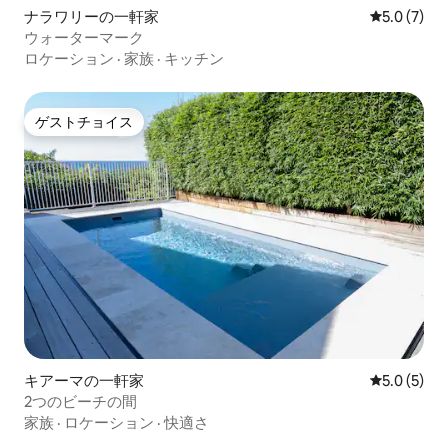
ナラワリーの一軒家
レビュー7
5.0 (7)
ウォーターマーク
ロケーション
·
家族
·
キッチン
ゲストチョイス
ゲストチョイス
キアーマの一軒家
レビュー5
5.0 (5)
2つのビーチの間
家族
·
ロケーション
·
快適さ