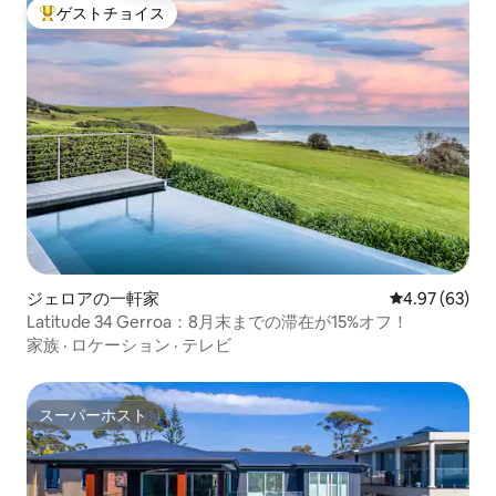
ゲストチョイス
大好評のゲストチョイスです。
ジェロアの一軒家
レビュー63件
4.97 (63)
Latitude 34 Gerroa：8月末までの滞在が15%オフ！
家族
·
ロケーション
·
テレビ
スーパーホスト
スーパーホスト