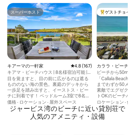
スーパーホスト
ゲストチョイス
スーパーホスト
大好評のゲストチ
キアーマの一軒家
レビュー167件、5つ星中4.8
4.8 (167)
カララ・ビーチの
キアマ・ビーチハウス | 8名様宿泊可能 |
ビーチから50mの
バーベキュー、ビーチまで1分
目を覚ますと、目の前に広がるのは遮る
「Callala Bea
もののない海の景色。裏庭のデッキから
までわずか50メ
一歩足を踏み出すと、イーストス・ビー
素敵でエグゼクテ
チに到着です！ ベッドルーム3室で8名様
トOKのビーチハウ
までご宿泊いただけます。光沢のある木
家族に最適で、美し
価格
·
ロケーション
·
屋外スペース
ロケーション
·
価
製床、設備の整ったキッチン、バーベキ
ジャービス湾のビーチに近い貸別荘で
度の景色をお楽しみ
ュー設備を備えた広いデッキ、高速Wi-
とした安全な庭と
人気のアメニティ・設備
Fi、ゲームルーム（卓球はお好きです
クスしたビーチサ
か？）が備わっています。 リネン類はす
のがすべて揃っています。 
べて用意されています。ご到着後は、お
ビーチに近いこと