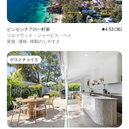
ビンセンチアの一軒家
レビュー36件
4.53 (36)
ソルトウッド・ジャービス・ベイ
家族
·
価格
·
移動のしやすさ
ゲストチョイス
ゲストチョイス