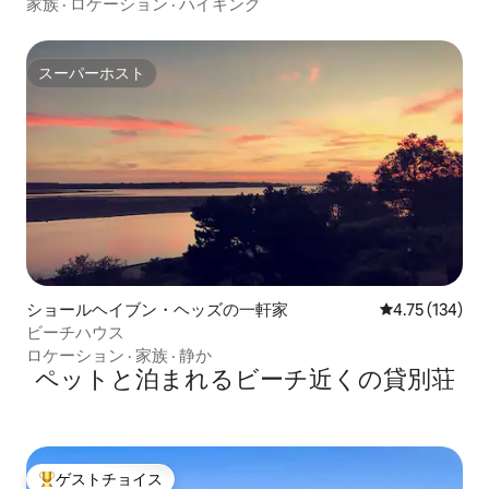
家族
·
ロケーション
·
ハイキング
スーパーホスト
スーパーホスト
ショールヘイブン・ヘッズの一軒家
レビュー134件
4.75 (134)
ビーチハウス
ロケーション
·
家族
·
静か
ペットと泊まれるビーチ近くの貸別荘
ゲストチョイス
大好評のゲストチョイスです。