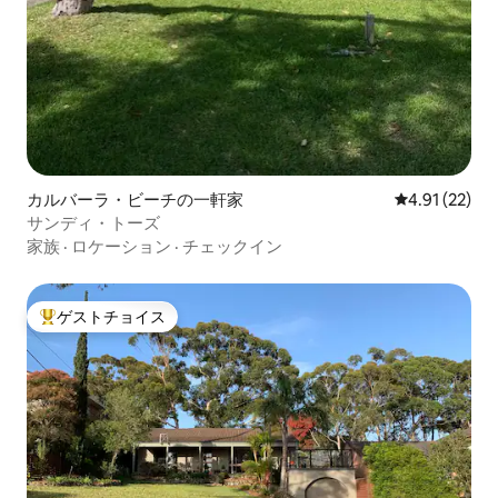
カルバーラ・ビーチの一軒家
レビュー22件
4.91 (22)
サンディ・トーズ
家族
·
ロケーション
·
チェックイン
ゲストチョイス
大好評のゲストチョイスです。