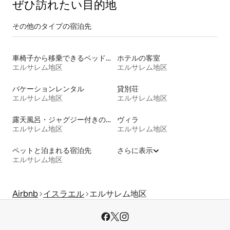
ぜひ訪⁠れ⁠た⁠い目⁠的⁠地
その他のタ⁠イ⁠プ⁠の宿⁠泊⁠先
車椅子から移乗できるベッドがある宿泊施設
ホテルの客室
エルサレム地区
エルサレム地区
バケーションレンタル
貸別荘
エルサレム地区
エルサレム地区
露天風呂・ジャグジー付きの宿泊施設
ヴィラ
エルサレム地区
エルサレム地区
ペットと泊まれる宿泊先
さらに表示
エルサレム地区
Airbnb
イスラエル
エルサレム地区