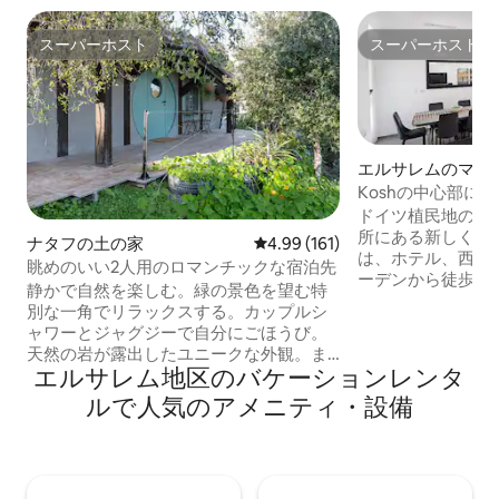
スーパーホスト
スーパーホスト
スーパーホスト
スーパーホスト
エルサレムのマン
パート
Koshの中心部にある
ドイツ植民地の中
所にある新しくデ
ナタフの土の家
レビュー161件、5つ星中4.99
4.99 (161)
は、ホテル、西の
眺めのいい2人用のロマンチックな宿泊先
ーデンから徒歩圏
静かで自然を楽しむ。緑の景色を望む特
ようなエメク・ラ
別な一角でリラックスする。カップルシ
そこにはたくさん
ャワーとジャグジーで自分にごほうび。
プ、市内のすべて
天然の岩が露出したユニークな外観。ま
交通機関がありま
エルサレム地区のバケーションレンタ
るでその岩の上に建てられたような宿泊
器洗い機とシャバ
施設です。 ユダヤ山脈の自然の森の中に
ルで人気のアメニティ・設備
完全に装備された
木工職人が建てた、ホビットハウスの雰
ンがあります。ア
囲気のあるB&B カップル朝食 - 90シケル
2つのバルコニー
の追加料金で注文可能 地元のレストラン
楽のために子供連
（フムス、ファラフェル、シャワルマ、
ます。 過ぎ越し