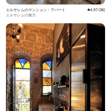
エルサレムのマンション・アパート
レビュー38件
4.97 (38)
エルサレムの魅力