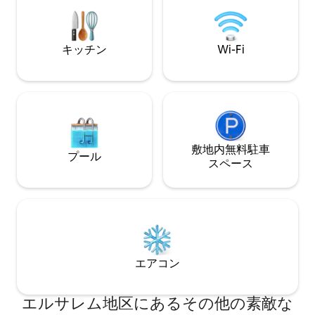
カナフェ、バクラヴァなど）がある観光
ハドリンのコーシ
村アブ・グシュから車で5分 近隣の町には
いの最低滞在日数
レストランやカフェがあります。一部の
レストランはコーシャ（ユダヤ教の食事
キッチン
Wi-Fi
規則に従ったもの）で、土曜日は休業で
す エルサレムから車で約25分 村から出発
するウォーキングルートがあります
敷地内無料駐⁠車
プール
ス⁠ペ⁠ー⁠ス
エアコン
エルサレム地区にあるその他の素敵な