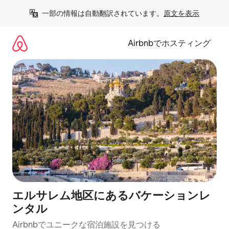
コ
一部の情報は自動翻訳されています。
原文を表示
ン
テ
ン
Airbnbでホスティング
ツ
に
ス
キ
ッ
プ
エルサレム地区にあるバケーションレ
ンタル
Airbnbでユニークな宿泊施設を見つける