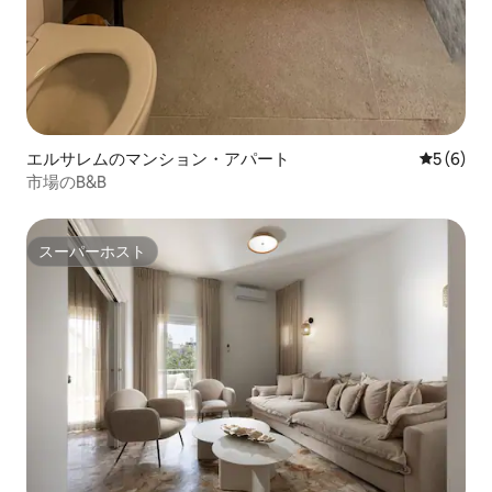
エルサレムのマンション・アパート
レビュー
5 (6)
市場のB&B
スーパーホスト
スーパーホスト