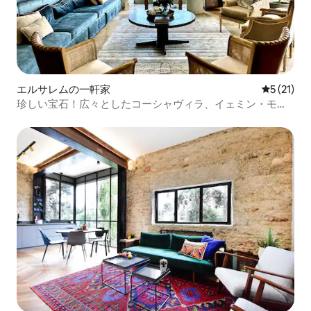
エルサレムの一軒家
レビュー2
5 (21)
珍しい宝石！広々としたコーシャヴィラ、イェミン・モシ
ェ