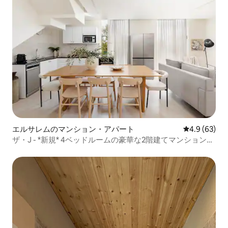
エルサレムのマンション・アパート
レビュー63
4.9 (63)
ザ・J - *新規* 4ベッドルームの豪華な2階建てマンション
Localzによる管理