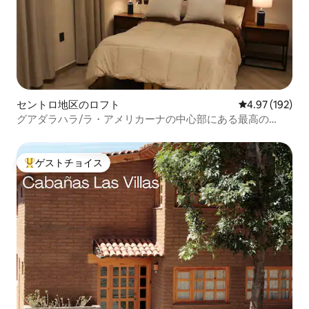
セントロ地区のロフト
レビュー192件
4.97 (192)
グアダラハラ/ラ・アメリカーナの中心部にある最高の
Airbnb
ゲストチョイス
大好評のゲストチョイスです。