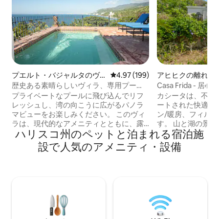
プエルト・バジャルタのヴ
レビュー199件、5つ星中4.97
4.97 (199)
アヒヒクの離れ
ィラ
歴史ある素晴らしいヴィラ、専用プー
Casa Frida 
ル、280度の絶景
トハウス。
プライベートなプールに飛び込んでリフ
カシータは、不動
レッシュし、湾の向こうに広がるパノラ
ートされた快適な
マビューをお楽しみください。 このヴィ
ン/暖房、フィルタ
ラは、現代的なアメニティとともに、露
す。 山と湖の景
ハリスコ州のペットと泊まれる宿泊施
出した木の梁、手塗りのタイル、コロニ
美しい屋上デッキが
アルのアンティークを特徴とする古いメ
ーム、2バスルー
設で人気のアメニティ・設備
キシコの洗練さを反映しています。 ヴィ
で安全な壁のある
ラは山の尾根の高いところにあり、バン
園があります。 
デラス湾、北はプエルトバジャルタ、南
ニティから数ブロ
はロスアルコスのパノラマビューが楽し
ます。 敷地内に
めます。 比類のない立地と豪華な建築の
があります。 テニ
ディテールが特徴のヴィラのコレクショ
ト、温水プール。
ンは、プエルトバジャルタでも最高のも
で、不動産に関す
のの1つとして広く認められています。 こ
たら、お気軽にご