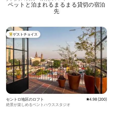
ペットと泊まれるまるまる貸切の宿泊
先
ゲストチョイス
大好評のゲストチョイスです。
セントロ地区のロフト
レビュー200件
4.98 (200)
絶景が楽しめるペントハウススタジオ