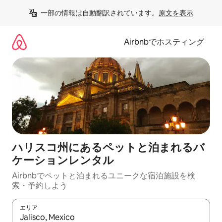
コ
一部の情報は自動翻訳されています。
原文を表示
ン
テ
ン
Airbnbでホスティング
ツ
に
ス
キ
ッ
プ
ハリスコ州にあるペットと泊まれるバ
ケーションレンタル
Airbnbでペットと泊まれるユニークな宿泊施設を検
索・予約しよう
エリア
検索結果が表示されたら、上下の矢印キーを使って移動するか、