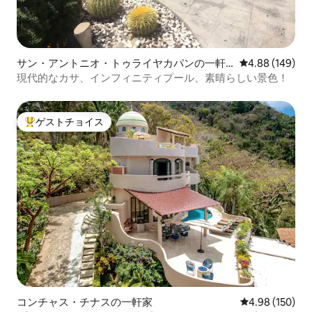
サン・アントニオ・トゥライヤカパンの一軒
レビュー149件
4.88 (149)
家
現代的なカサ、インフィニティプール、素晴らしい景色！
ゲストチョイス
大好評のゲストチョイスです。
コンチャス・チナスの一軒家
レビュー150件
4.98 (150)