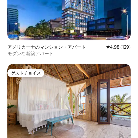
アメリカーナのマンション・アパート
レビュー129件
4.98 (129)
モダンな新築アパート
ゲストチョイス
ゲストチョイス