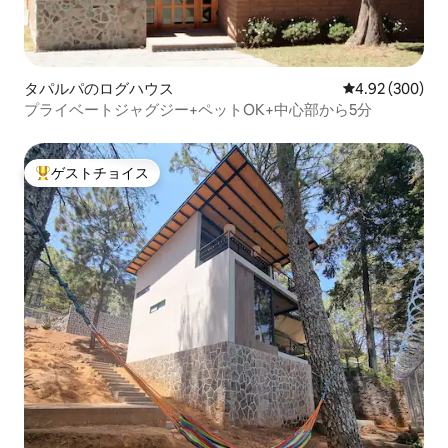
タパルパのログハウス
レビュー300件
4.92 (300)
プライベートジャグジー+ペットOK+中心部から5分
ゲストチョイス
大好評のゲストチョイスです。