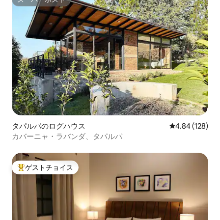
スーパーホスト
タパルパのログハウス
レビュー128件
4.84 (128)
カバーニャ・ラバンダ、タパルパ
ゲストチョイス
大好評のゲストチョイスです。