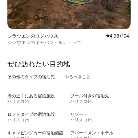
シラウエンのログハウス
レビュー104件
4.98 (104)
シラウエンのキャバン・ルナ・ラゴ
ぜひ訪⁠れ⁠た⁠い目⁠的⁠地
その他のタ⁠イ⁠プ⁠の宿⁠泊⁠先
やるべきこと
湖の近くにある宿泊施設
プール付きの宿泊先
ハリスコ州
ハリスコ州
ロフトタイプの宿泊施設
リゾート
ハリスコ州
ハリスコ州
キャンピングカーの宿泊施設
アパートメントホテル