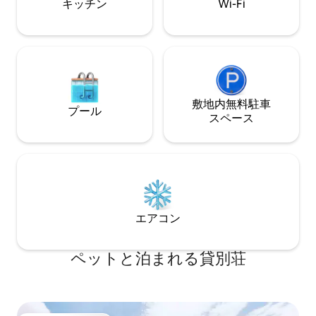
キッチン
Wi-Fi
こは本物のメキシコの海岸です。素晴ら
しい環境の中で、すべてのモダンな豪華
さをお楽しみいただけます。 ここは私た
ちの楽園であり、第二の我が家です。ゲ
ストと共有できることをとても誇りに思
っています！ ヴィラはあなたのもので
す！ 前から後ろ、上から下まで！ いつで
もメールで対応しています。 また、プエ
敷地内無料駐⁠車
プール
ルトバヤルタには物件管理者、ハウスキ
ス⁠ペ⁠ー⁠ス
ーパー、庭師/プールボーイ、定期的なメ
ンテナンスサービスもあります。 そのた
め、問題が発生した場合、現地スタッフ
が迅速に対応できることが多々ありま
す。 メイドは週2回清掃を行い、プール/
ガーデンサービスは1日おきに行われま
す。そのため、ゲストは通常、必要な方
エアコン
法で誰かに助けを求め、話をすることが
できます。 私たちのスタッフは何年も前
から一緒に働いており、ゲストにサービ
ペットと泊まれる貸別荘
スを提供する上で非常に熟練しており、
経験が豊富です。 このヴィラはプエルト
バジャルタのサウスショアにあり、バン
デラス湾の隣にある緑豊かなジャングル