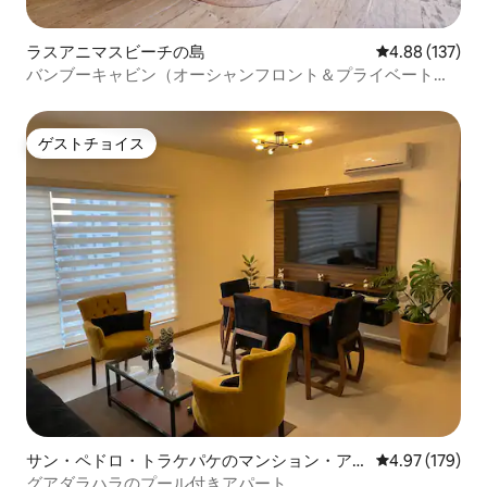
ラスアニマスビーチの島
レビュー137件
4.88 (137)
バンブーキャビン（オーシャンフロント＆プライベートプ
ール）
ゲストチョイス
ゲストチョイス
サン・ペドロ・トラケパケのマンション・ア
レビュー179件
4.97 (179)
パート
グアダラハラのプール付きアパート