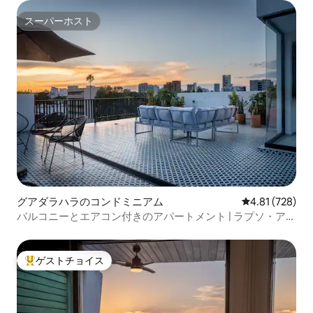
スーパーホスト
スーパーホスト
グアダラハラのコンドミニアム
レビュー728件
4.81 (728)
バルコニーとエアコン付きのアパートメント | ラプソ・ア
ト・アラルコン
ゲストチョイス
大好評のゲストチョイスです。