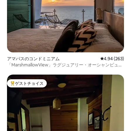
アマパスのコンドミニアム
レビュー263件
4.94 (263)
「MarshmallowView」ラグジュアリー・オーシャンビュ
ー・コンドミニアム
ゲストチョイス
大好評のゲストチョイスです。