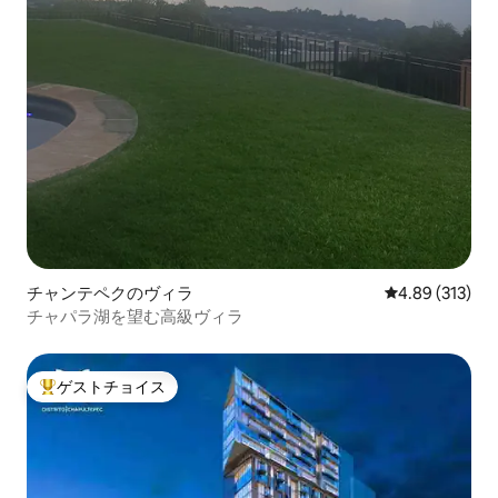
チャンテペクのヴィラ
レビュー313件
4.89 (313)
チャパラ湖を望む高級ヴィラ
ゲストチョイス
大好評のゲストチョイスです。