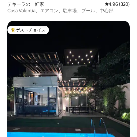
テキーラの一軒家
レビュー320件
4.96 (320)
Casa Valentía、エアコン、駐車場、プール、中心部
ゲストチョイス
大好評のゲストチョイスです。