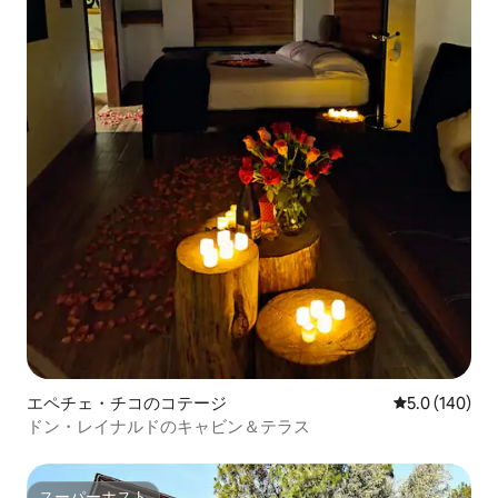
エペチェ・チコのコテージ
レビュー140
5.0 (140)
ドン・レイナルドのキャビン＆テラス
スーパーホスト