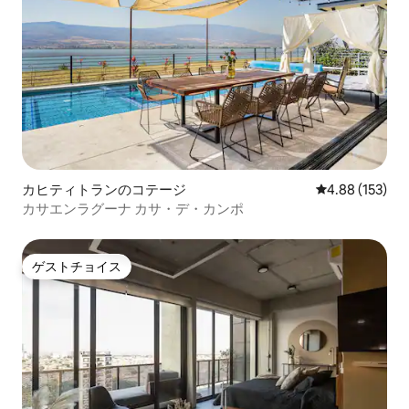
カヒティトランのコテージ
レビュー153件
4.88 (153)
カサエンラグーナ カサ・デ・カンポ
ゲストチョイス
ゲストチョイス