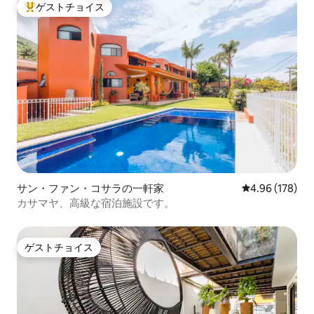
に覆われた山々に囲まれています。 素晴
ゲストチョイス
大好評のゲストチョイスです。
らしい自然と豪華な家々が溢れる高級エ
リアです。 すぐ近くに最高のビーチがあ
ります。 プエルトバジャルタの魅力的で
歴史的なロマンチックゾーンからわずか
数分、町から数分、プエルトバジャルタ
空港からわずか10マイルのところにあ
る、人里離れた高級ゲート付きヴィラコ
ミュニティです。 タクシーはすぐに利用
でき、7ドルで10分で町に着きます。 沿帯
のバス停はヴィラの前にあり、15分ごと
に運行しています。0.50ドルで10分で町
に着くことができます！！ 専用駐車場付
き。 ヴィラには敷地内にセキュリティが
サン・ファン・コサラの一軒家
レビュー178件
4.96 (178)
あり、毎日午後7時から午前7時まで対応
しています。 夜に発生した問題や質問
カサマヤ、高級な宿泊施設です。
は、セキュリティスタッフが対応いたし
ます。 小さなお子様連れのご家族のため
に、パックンプレイベビーベッド、ブギ
ゲストチョイス
ゲストチョイス
ーボード、ビーチタオル、その他ビーチ
好きのゲストに必要な用具をご用意して
います！