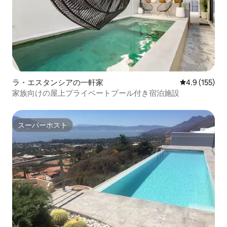
ラ・エスタンシアの一軒家
レビュー155
4.9 (155)
家族向けの屋上プライベートプール付き宿泊施設
スーパーホスト
スーパーホスト