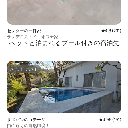
センターの一軒家
レビュー231
4.8 (231)
ランデロス・イ・オスナ家
ペットと泊まれるプール付きの宿泊先
スーパーホスト
スーパーホスト
サポパンのコテージ
レビュー191件
4.96 (191)
街の近くの自然環境！