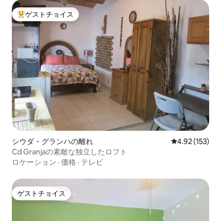
ゲストチョイス
大好評のゲストチョイスです。
シウダ・グランハの離れ
レビュー153件
4.92 (153)
Cd Granjaの素敵な独立したロフト
ロケーション
·
価格
·
テレビ
ゲストチョイス
ゲストチョイス