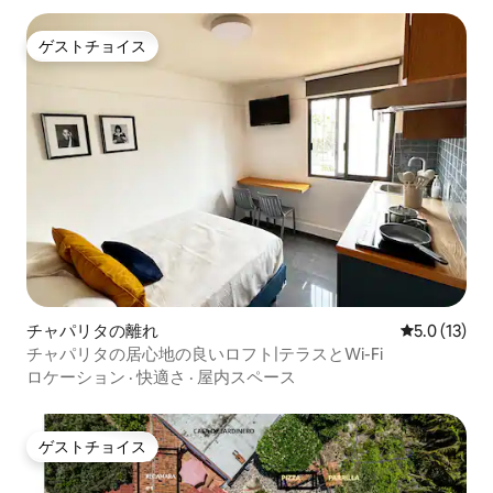
ゲストチョイス
ゲストチョイス
チャパリタの離れ
レビュー13
5.0 (13)
チャパリタの居心地の良いロフト|テラスとWi-Fi
ロケーション
·
快適さ
·
屋内スペース
ゲストチョイス
ゲストチョイス