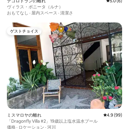
テコロトランの離れ
レビュー6
5.0 (6)
ヴィラス・ボニータ（ルナ）
おもてなし
·
屋内スペース
·
清潔さ
ゲストチョイス
ゲストチョイス
ミスマロヤの離れ
レビュー99
4.9 (99)
「Dragonfly Villa #2」19歳以上塩水温水プール
価格
·
ロケーション
·
河川