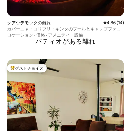
クアウテモックの離れ
レビュー14件
4.86 (14)
カバーニャ・コリブリ：キンタのプールとキャンプファイ
ヤー
ロケーション
·
価格
·
アメニティ・設備
パティオがある離れ
ゲストチョイス
大好評のゲストチョイスです。