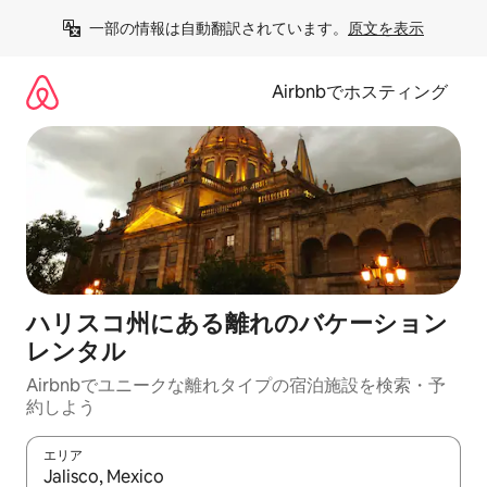
コ
一部の情報は自動翻訳されています。
原文を表示
ン
テ
ン
Airbnbでホスティング
ツ
に
ス
キ
ッ
プ
ハリスコ州にある離れのバケーション
レンタル
Airbnbでユニークな離れタイプの宿泊施設を検索・予
約しよう
エリア
検索結果が表示されたら、上下の矢印キーを使って移動するか、