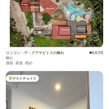
リンコン・デ・グアヤビトスの離れ
レビュー11
5.0 (11)
離れ
価格
·
家族
·
眺め
ゲストチョイス
大好評のゲストチョイスです。