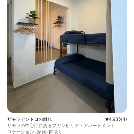
ザモラセントロの離れ
レビュー44件
4.93 (44)
サモラの中心部にあるブガンビリア・アパートメント
ロケーション
·
家族
·
間取り