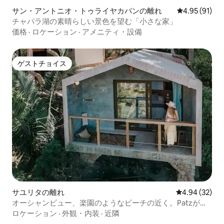
サン・アントニオ・トゥライヤカパンの離れ
レビュー91件
4.95 (91)
チャパラ湖の素晴らしい景色を望む「小さな家」
価格
·
ロケーション
·
アメニティ・設備
ゲストチョイス
ゲストチョイス
サユリタの離れ
レビュー32件
4.94 (32)
オーシャンビュー、楽園のようなビーチの近く。Patzが待
っています
ロケーション
·
外観・内装
·
近隣