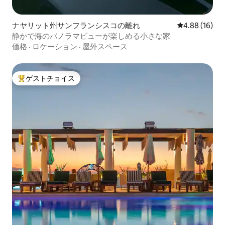
ナヤリット州サンフランシスコの離れ
レビュー16件
4.88 (16)
静かで海のパノラマビューが楽しめる小さな家
価格
·
ロケーション
·
屋外スペース
ゲストチョイス
大好評のゲストチョイスです。