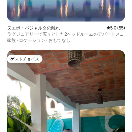
ヌエボ・バジャルタの離れ
レビュー55
5.0 (55)
ラグジュアリーで広々とした2ベッドルームのアパートメン
ト | ビーチクラブへのアクセス
家族
·
ロケーション
·
おもてなし
ゲストチョイス
ゲストチョイス