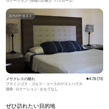
ロケーション
·
情報の正確さ
·
バスルーム
スーパーホスト
スーパーホスト
メサクレスの離れ
レビュー73件
4.78 (73)
フラミンゴス・ゴルフ・コースのゲストハウス
価格
·
ロケーション
·
おもてなし
ぜひ訪⁠れ⁠た⁠い目⁠的⁠地