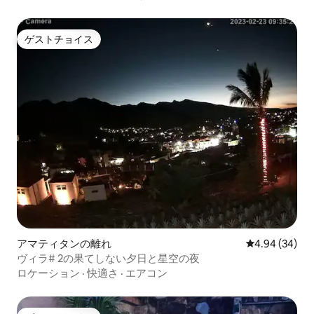
ゲストチョイス
ゲストチョイス
アマティタンの離れ
レビュー34件
4.94 (34)
ヴィラ# 2の果てしない夕日と星空の夜
ロケーション
·
快適さ
·
エアコン