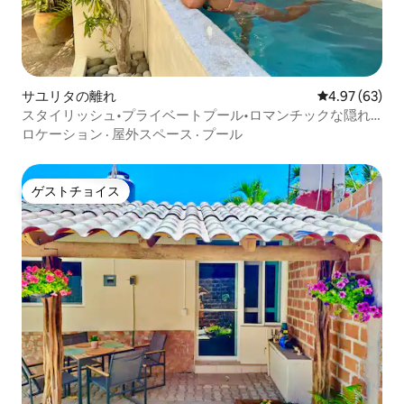
サユリタの離れ
レビュー63件
4.97 (63)
スタイリッシュ•プライベートプール•ロマンチックな隠れ
家
ロケーション
·
屋外スペース
·
プール
ゲストチョイス
ゲストチョイス