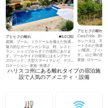
アヒヒクの離れ
Casa Frida 
アヒヒクの離れ
レビュー35件、5つ星中5.0
5.0 (35)
トハウス。
カシータは、不動
庭園、プール、ミラドールを備えた快適
ートされた快適な
なガーデンカシタ！
魅力的なガーデンカシタは、村、レスト
ン/暖房、フィルタ
ラン、ショップからすぐの場所にありま
す。 山と湖の景
す。プールサイドの寝室にはキングサイ
美しい屋上デッキが
家族
·
ロケーショ
ズのベッド、大型スマートテレビ、デス
ーム、2バスルー
クがあり、居心地の良い2つ目の寝室には
ロケーション
·
家族
·
快適さ
で安全な壁のある
フルサイズのベッドがあります。浄水器
ハリスコ州にある離れタイプの宿泊施
園があります。 
でろ過した水が全館にあり、宿泊施設は
設で人気のアメニティ・設備
ニティから数ブロ
完全に囲まれているため、プライバシー
ます。 敷地内に
が確保され、安心してご利用いただけま
があります。 テニ
す。緑豊かな庭園にある4人用テーブルを
ト、温水プール。
含むパティオの座席エリアに出てくださ
で、不動産に関す
い。太陽光発電で温められたプールに浸
たら、お気軽にご
かるか、チャパラ湖と山々の素晴らしい
景色を眺めながらミラドールのラウンジ