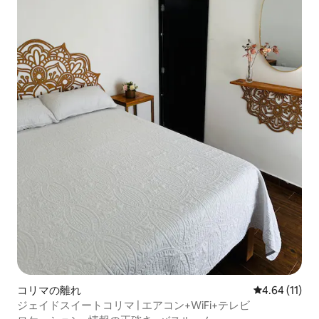
コリマの離れ
レビュー11件
4.64 (11)
ジェイドスイートコリマ | エアコン+WiFi+テレビ