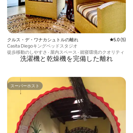
クルス・デ・ワナカシュトルの離れ
レビュー5
5.0 (5)
Casita Diegoキングベッドスタジオ
徒歩移動のしやすさ
·
屋内スペース
·
就寝環境のクオリティ
洗濯機と乾燥機を完備した離れ
スーパーホスト
スーパーホスト