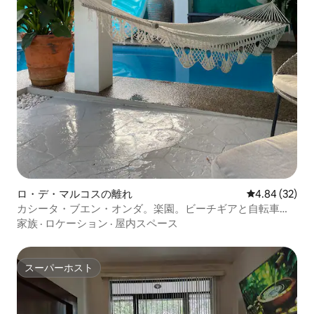
ロ・デ・マルコスの離れ
レビュー32件
4.84 (32)
カシータ・ブエン・オンダ。楽園。ビーチギアと自転車付
き
家族
·
ロケーション
·
屋内スペース
スーパーホスト
スーパーホスト