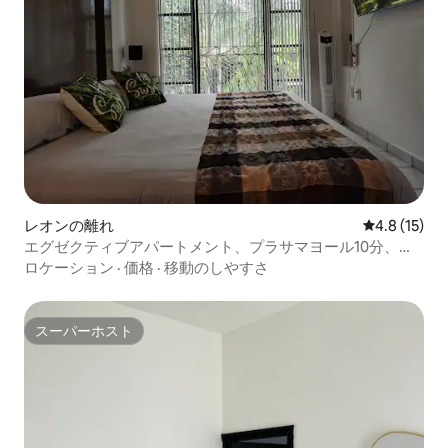
レオンの離れ
レビュー15
4.8 (15)
エグゼクティブアパートメント、プラサマヨール10分、ポ
リフォルム+WiFi500
ロケーション
·
価格
·
移動のしやすさ
スーパーホスト
スーパーホスト