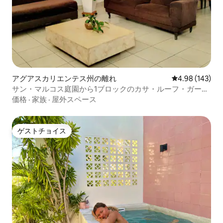
アグアスカリエンテス州の離れ
レビュー143件
4.98 (143)
サン・マルコス庭園から1ブロックのカサ・ルーフ・ガーデ
ン
価格
·
家族
·
屋外スペース
ゲストチョイス
ゲストチョイス