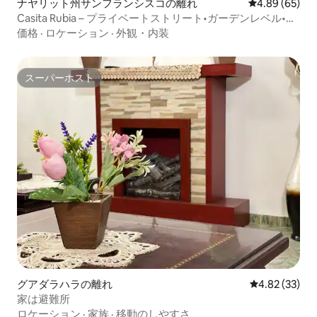
ナヤリット州サンフランシスコの離れ
レビュー65件
4.89 (65)
Casita Rubia – プライベートストリート•ガーデンレベル•プ
ール•ペットOK
価格
·
ロケーション
·
外観・内装
スーパーホスト
スーパーホスト
グアダラハラの離れ
レビュー33件
4.82 (33)
家は避難所
ロケーション
·
家族
·
移動のしやすさ