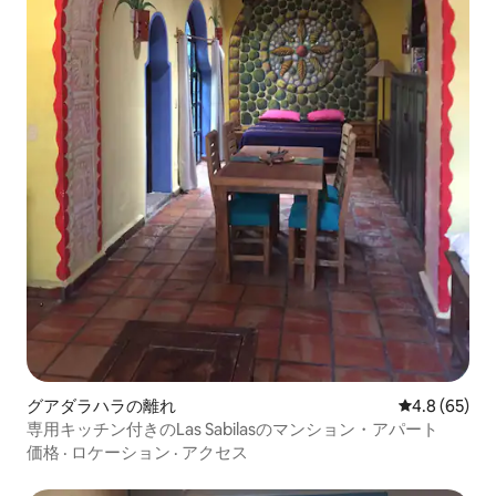
グアダラハラの離れ
レビュー65
4.8 (65)
専用キッチン付きのLas Sabilasのマンション・アパート
価格
·
ロケーション
·
アクセス