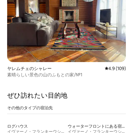
ヤレムチェのシャレー
レビュー109
4.9 (109)
素晴らしい景色の山のふもとの家/№1
ぜひ訪⁠れ⁠た⁠い目⁠的⁠地
その他のタ⁠イ⁠プ⁠の宿⁠泊⁠先
ログハウス
ウォーターフロントにある宿泊施設
イヴァーノ・フランキーウシク州
イヴァーノ・フランキーウシク州