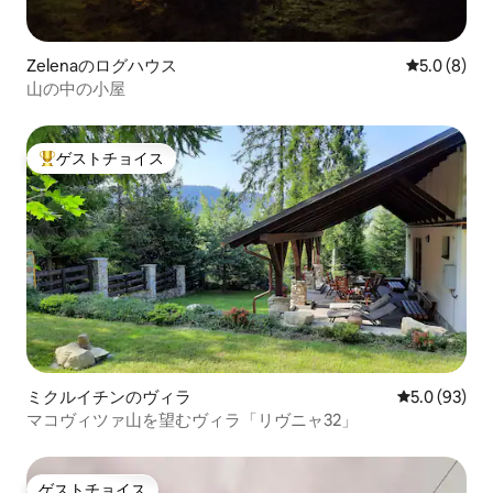
Zelenaのログハウス
レビュー8
5.0 (8)
山の中の小屋
ゲストチョイス
大好評のゲストチョイスです。
ミクルイチンのヴィラ
レビュー93
5.0 (93)
マコヴィツァ山を望むヴィラ「リヴニャ32」
ゲストチョイス