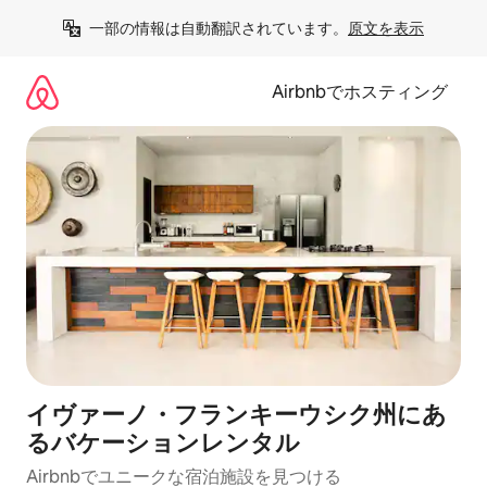
コ
一部の情報は自動翻訳されています。
原文を表示
ン
テ
ン
Airbnbでホスティング
ツ
に
ス
キ
ッ
プ
イヴァーノ・フランキーウシク州にあ
るバケーションレンタル
Airbnbでユニークな宿泊施設を見つける