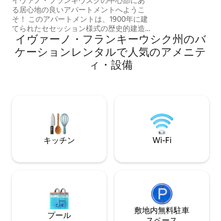
イヴァノ・フランキヴスクの中心部にあ
デスクがあります
る居心地の良いアパートメントへようこ
ル、冷蔵庫、コン
そ！ このアパートメントは、1900年に建
ります。 各3部屋ごとに、廊下の部屋の横
てられたセセッション様式の歴史的建造
に共有シャワーと
イヴァーノ・フランキーウシク州のバ
物の中で、快適さとモダンなスタイルを
計9部屋
兼ね備えています。整形外科用マットレ
ケーションレンタルで人気のアメニテ
スを備えた快適な寝室からは、ストメト
ィ・設備
リフカ川の景色が一望できます。ポトツ
キー宮殿まで5分、シェフチェンコ公園ま
で10分、市庁舎まで500mです。 設備の
整ったキッチン、広々としたリビングル
ーム、仕事用スペースを備えています。
乾燥機能付き洗濯機、停電時も使えるWi-
Fi、充電ステーションが備わっています。
カップル、一人旅、または少人数の家族
キッチン
Wi-Fi
連れに最適です。
敷地内無料駐⁠車
プール
ス⁠ペ⁠ー⁠ス