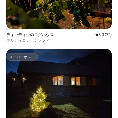
ティウディウのログハウス
レビュー72
5.0 (72)
ホリディコテージソフィ
スーパーホスト
スーパーホスト