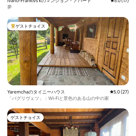
Ivano-Frankivs'kのマンション・アパート
レビュー17
5.0 (17)
夢
ゲストチョイス
大好評のゲストチョイスです。
Yaremchaのタイニーハウス
レビュー27
5.0 (27)
「バグリヴェツ」：Wi-Fiと景色のある山の中の家
ゲストチョイス
ゲストチョイス