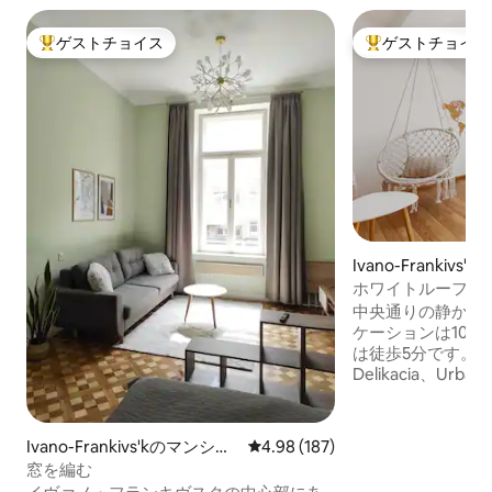
ゲストチョイス
ゲストチョイス
大好評のゲストチョイスです。
大好評のゲストチ
Ivano-Frankivs
ン・アパート
ホワイトルーフの
中央通りの静かな
ケーションは100
は徒歩5分です。 カフェ：Desyatka、
Delikacia、Urban
分以内。 各客室には、クイーンサイズの
整形外科用マット
ド、Androidゲ
Ivano-Frankivs'kのマンショ
レビュー187件、5つ星中4.98
4.98 (187)
ビ、エアコン、Wi - 
ン・アパート
窓を編む
ーテーブルがあり