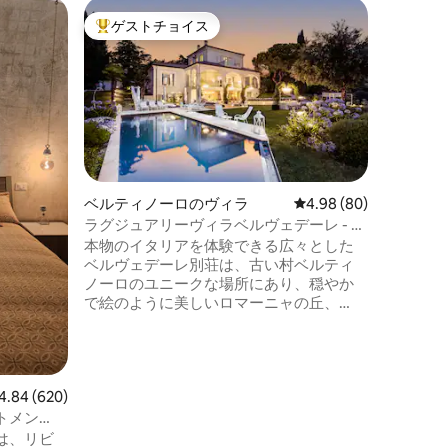
サンマリ
ゲストチョイス
ゲス
大好評のゲストチョイスです。
大好評
歴史地区
サンマリ
壁から数
家は、リ
間と周囲
求める人
ンで細部
れ、カッ
で、忘れ
ベルティノーロのヴィラ
レビュー80件、5つ星
4.98 (80)
です。 
ラグジュアリーヴィラベルヴェデーレ - プ
せるよう
ールとスパ付きの海の眺望
本物のイタリアを体験できる広々とした
数歩の場
ベルヴェデーレ別荘は、古い村ベルティ
ット同伴
ノーロのユニークな場所にあり、穏やか
で絵のように美しいロマーニャの丘、
海、海岸線の絶景が見渡せます。 リクエ
ストに応じて温水が加えられるインフィ
ニティプール、ホットタブ、サウナ、ス
チームバス、プロ仕様のジム、映画館、
ビュー620件、5つ星中4.84つ星の平均評価
4.84 (620)
ビリヤード、ワインセラー付きバーコー
ナー、バーベキューと屋外ゲームが楽し
トメン
める、家具が完備され、丁寧に設計さ
は、リビ