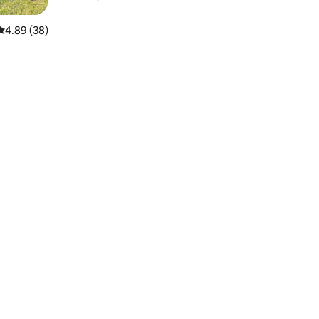
レビュー38件、5つ星中4.89つ星の平均評価
4.89 (38)