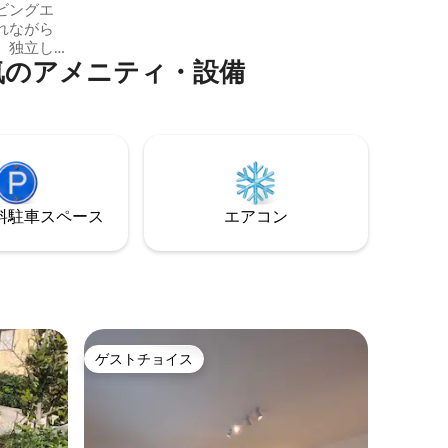
れ、手入れが行き届いた庭園。
ビングエ
れながら
、独立し
ア⁠メ⁠ニ⁠テ⁠ィ⁠・⁠設⁠備
れた2部屋
段をお持
。エスプ
ト、フル
 家に
ゲストのプ
セルフチ
性。 ラ
⁠車ス⁠ペ⁠ー⁠ス
エアコン
0
ゲストチョイス
ゲストチョイス