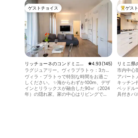
ゲストチョイス
ゲス
ゲストチョイス
大好評の
リッチョーネのコンドミニア
レビュー145件、5つ星
4.93 (145)
リミニ県
ム
ート
ラグジュアリー。ヴィラプラトゥ：3カム
市内中心部
2バーニ4スマートテレビ+エアコン
駐車場 +
ヴィラ・プラトゥで特別な時間をお過ご
アパート
しください。 ✨海からわずか100m、デザ
キッチン
インとリラックスが融合した90㎡（2024
ベッドル
年）の隠れ家。家の中心はリビングで
具付きバ
す。55インチ4Kスマートテレビ🎬の前の
されています。 物件の
特大ソファでリラックスしてください。
あります。
海の後は理想的です。 3つの寝室、2つの
ロマー •
バスルーム、静かな通りに面したバルコ
タル •サ
ニーを備え、広々とした空間とプライバ
主な見どこ
シーをお楽しみいただけます。 各客室に
市内中心部：
は、エアコン❄️と専用テレビが備わってい
ラコングレ