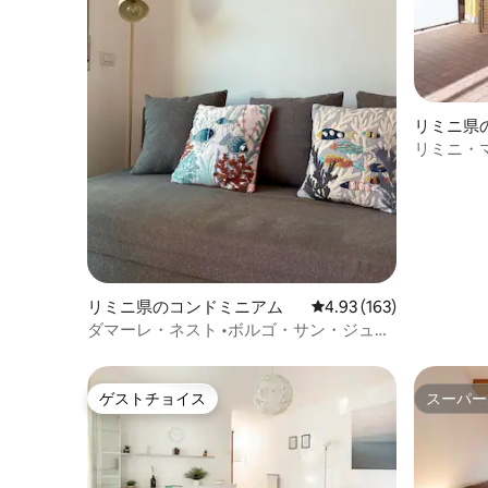
リミニ県
リミニ・
しい2部
リミニ県のコンドミニアム
レビュー163件、5つ星
4.93 (163)
ダマーレ・ネスト •ボルゴ・サン・ジュリ
アーノ•
ゲストチョイス
スーパー
ゲストチョイス
スーパー