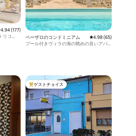
レビュー177件、5つ星中4.94つ星の平均評価
4.94 (177)
トリコ
ペーザロのコンドミニアム
レビュー65件、5つ星
4.98 (65)
プール付きヴィラの海の眺めの良いアパ
ートメント
ゲストチョイス
大好評のゲストチョイスです。