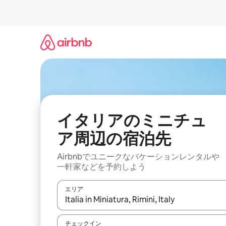
コ
ン
テ
ン
ツ
に
ス
キ
ッ
プ
イタリアのミニチュ
ア⁠周⁠辺⁠の宿⁠泊⁠先
Airbnbでユニークなバ⁠ケ⁠ー⁠シ⁠ョ⁠ンレ⁠ン⁠タ⁠ルや
一⁠軒⁠家な⁠ど⁠を予⁠約⁠し⁠よ⁠う
エリア
検索結果が表示されたら、上下の矢印キーを使っ
チェックイン