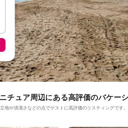
ア⁠周⁠辺⁠に⁠あ⁠る高⁠評⁠価⁠のバ⁠ケ⁠ー⁠シ⁠ョ
立地や清潔さなどの点でゲストに高評価のリスティングです。