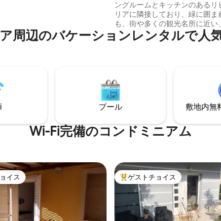
ングルームとキッチンのあるリ
 • ローマ・チャンピーノ空港：
リアに隣接しており、緑に囲ま
も、街や多くの観光名所に近い
⁠のバ⁠ケ⁠ー⁠シ⁠ョ⁠ン⁠レ⁠ン⁠タ⁠ル⁠で人⁠気⁠の
たエントランスを備えた洗練さ
のアパートメントです。交通手
ちいただくことをお勧めします
レッソマシン、紅茶、ビスケッ
ーツジュースが用意されています。
は4,000メートルの庭があり、
ライバシーを確保しています。
ェックイン/チェックアウトの可能
i
プール
敷地内無料駐
イセンス リミニ市474 N.013465
Wi-Fi完備のコンドミニアム
ョイス
ゲストチョイス
ョイス
大好評のゲストチョイスです。