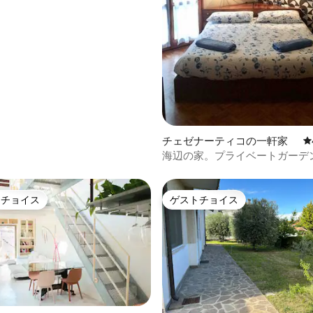
ャの一軒家
中4.94つ星の平均評価
チェゼナーティコの一軒家
レ
海辺の家。プライベートガーデ
ゼナティコ
トチョイス
ゲストチョイス
ゲストチョイスです。
ゲストチョイス