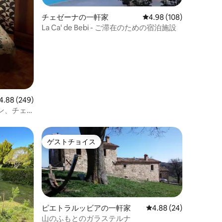
チェゼーナの一軒家
レビュー108件、5つ星
4.98 (108)
La Ca' de Bebi - ご滞在のための宿泊施設
ビュー249件、5つ星中4.88つ星の平均評価
4.88 (249)
ン、チェ
ゲストチョイス
ゲストチョイス
ピエトラルッビアの一軒家
レビュー24件、5つ星
4.88 (24)
山のふもとのガラステルナ