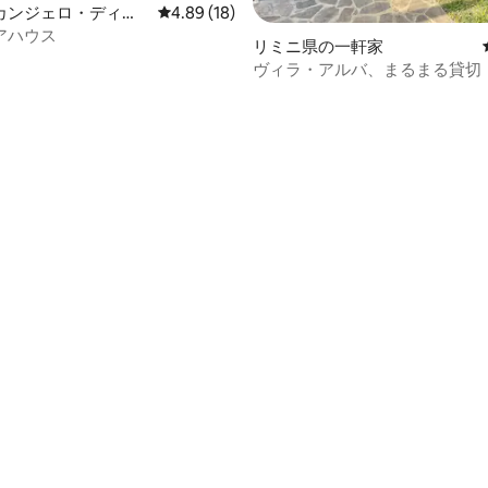
カンジェロ・ディ・
レビュー18件、5つ星中4.89つ星の平均評価
4.89 (18)
ャの一軒家
アハウス
リミニ県の一軒家
ヴィラ・アルバ、まるまる貸切