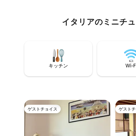
ます。リッチョーネのナイトライフと静
3.5km
寂の贅沢の完璧なバランス。 🌊 高レベル
6.5km
のスマート体験。
イタリアのミニチュア⁠周⁠辺
キッチン
Wi-F
ゲストチョイス
ゲストチ
ゲストチョイス
ゲストチ