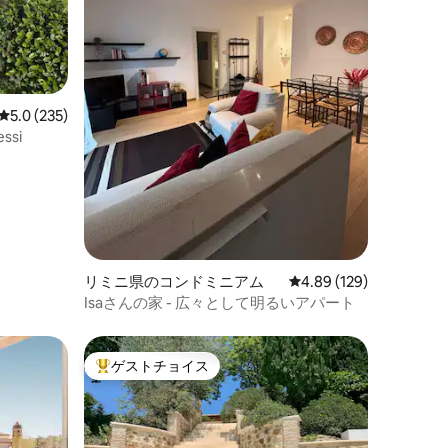
レビュー235件、5つ星中5.0つ星の平均評価
5.0 (235)
essi
リミニ県のコンドミニアム
レビュー129件、5つ星
4.89 (129)
Isaさんの家 - 広々として明るいアパート
ゲストチョイス
大好評のゲストチョイスです。