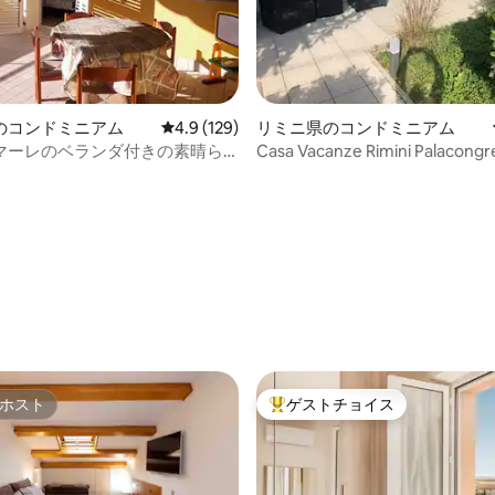
のコンドミニアム
レビュー129件、5つ星中4.9つ星の平均評価
4.9 (129)
リミニ県のコンドミニアム
マーレのベランダ付きの素晴ら
Casa Vacanze Rimini Palacongr
屋のアパート
中4.93つ星の平均評価
ホスト
ゲストチョイス
ホスト
大好評のゲストチョイスです。