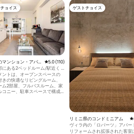
トチョイス
ゲストチョイス
ゲストチョイスです。
ゲストチョイス
中4.93つ星の平均評価
のマンション・アパ
レビュー110件、5つ星中5.0つ星の平均評価
5.0 (110)
にある2ベッドルーム/駅近く +
 バルコニー
メントは、オープンスペースの
付きの快適なリビングルーム、
ーム2部屋、フルバスルーム、家
ルコニー、駐車スペースで構成
前には次のものが
 • 電車、タクシー、バス、メト
 セルフサービスの電動自転車レン
ンマリノとBLQ空港へのシャトル
リミニ県のコンドミニアム
レ
ろまでの距離： •駅：0.1km •
ヴィラ内の「ロバーツ」アパー
0.5 km • ビーチ：1.5km • パ
ト・スイート
リフォームされ拡張された客室
ッシ：2.0km • 見本市会場：