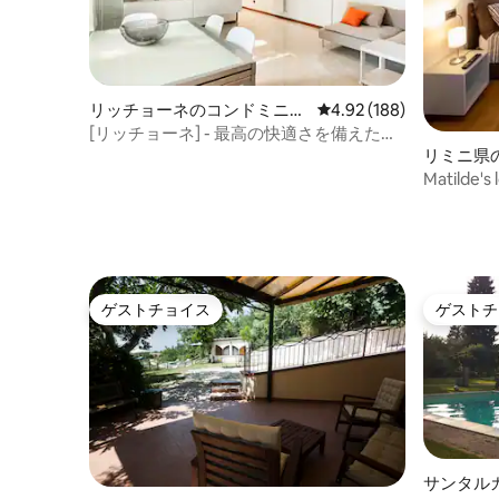
リッチョーネのコンドミニア
レビュー188件、5つ星
4.92 (188)
ム
[リッチョーネ] - 最高の快適さを備えたあ
なたの家
リミニ県
Matilde
ムのロフ
ゲストチョイス
ゲストチ
ゲストチョイス
ゲストチ
サンタル