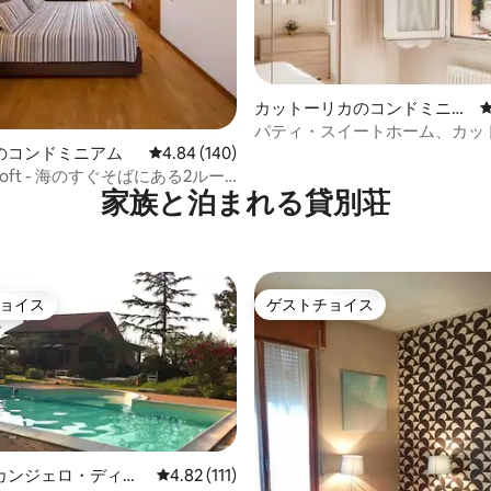
中4.92つ星の平均評価
カットーリカのコンドミニア
ム
パティ・スイートホーム、カッ
ラ・セントロ
のコンドミニアム
レビュー140件、5つ星中4.84つ星の平均評価
4.84 (140)
's loft - 海のすぐそばにある2ルー
家族と泊まれる貸別荘
ト
ョイス
ゲストチョイス
ョイス
ゲストチョイス
カンジェロ・ディ・
レビュー111件、5つ星中4.82つ星の平均評価
4.82 (111)