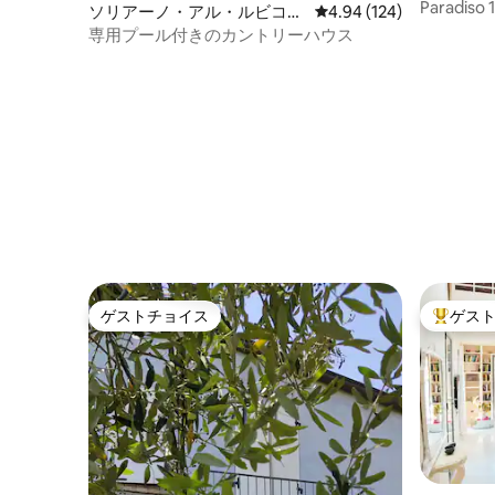
ロマーニ
Paradiso 1
ソリアーノ・アル・ルビコー
レビュー124件、5つ星
4.94 (124)
ネの一軒家
専用プール付きのカントリーハウス
ゲストチョイス
ゲス
ゲストチョイス
大好評の