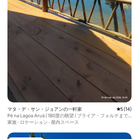
マタ・デ・サン・ジョアンの一軒家
レビュー1
5 (14)
Pé na Lagoa Aruá | 180度の眺望 | プライア・フォルテまで
15分
家族
·
ロケーション
·
屋内スペース