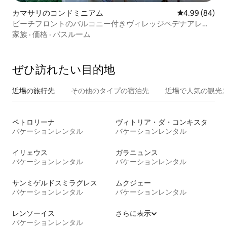
カマサリのコンドミニアム
レビュー84件
4.99 (84)
ビーチフロントのバルコニー付きヴィレッジペデナアレイ
ア！
家族
·
価格
·
バスルーム
ぜひ訪⁠れ⁠た⁠い目⁠的⁠地
近場の旅行先
その他のタ⁠イ⁠プ⁠の宿⁠泊⁠先
近場で人気の観光
ペトロリーナ
ヴィトリア・ダ・コンキスタ
バケーションレンタル
バケーションレンタル
イリェウス
ガラニュンス
バケーションレンタル
バケーションレンタル
サンミゲルドスミラグレス
ムクジェー
バケーションレンタル
バケーションレンタル
レンソーイス
さらに表示
バケーションレンタル