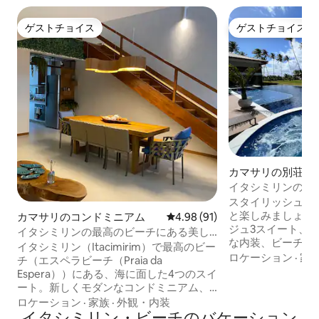
ゲストチョイス
ゲストチョイス
ゲストチョイス
ゲストチョイス
カマサリの別荘
イタシミリンの3
バルコニーグルメ
スタイリッシュな
と楽しみましょう。 広々としたヴィ
カマサリのコンドミニアム
レビュー91件、5つ星中4.98
4.98 (91)
ジュ3スイート、
イタシミリンの最高のビーチにある美し
な内装、ビーチへの専
いヴィレッジ
イタシミリン（Itacimirim）で最高のビー
アコン付きの3スイート
ロケーション
·
家
チ（エスペラビーチ（Praia da
きの超設備キッチン
Espera））にある、海に面した4つのスイ
に65インチテレビ、Ne
ート。新しくモダンなコンドミニアム、
ど。 - ワインセラー - ビールメーカー -
設備が整った上品な内装のアパートメン
ロケーション
·
家族
·
外観・内装
ーベキューセット - 海の眺
ト。 ガスグリル付きのグルメバルコニ
イタシミリン・ビーチのバケーション