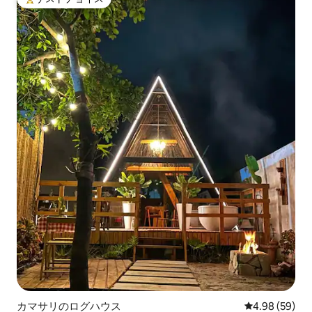
大好評のゲストチョイスです。
カマサリのログハウス
レビュー59件
4.98 (59)