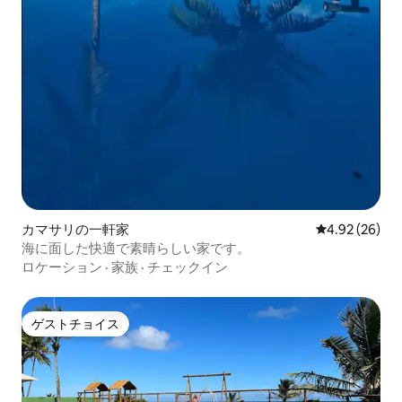
カマサリの一軒家
レビュー26件
4.92 (26)
海に面した快適で素晴らしい家です。
ロケーション
·
家族
·
チェックイン
ゲストチョイス
ゲストチョイス