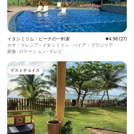
イタシミリム・ビーチの一軒家
レビュー27件
4.96 (27)
カサ・マレジア - イタシミリン - バイア・ブラジリア
家族
·
ロケーション
·
テレビ
ゲストチョイス
ゲストチョイス