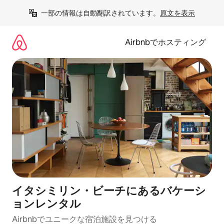
コ
一部の情報は自動翻訳されています。
原文を表示
ン
テ
ン
Airbnbでホスティング
ツ
に
ス
キ
ッ
プ
イタシミリン・ビーチにあるバケーシ
ョンレンタル
Airbnbでユニークな宿泊施設を見つける