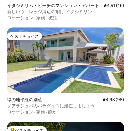
イタシミリム・ビーチのマンション・アパート
レビュー46件
4.91 (46)
新しいヴィレッジ海辺の1階、イタシミリン
ロケーション
·
家族
·
状態
ゲストチョイス
ゲストチョイス
緑の地平線の別荘
レビュー98件
4.98 (98)
グアラジュバのパラダイスに滞在しましょう
ロケーション
·
家族
·
静か
ゲストチョイス