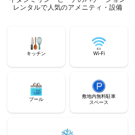
バシーの上階 - 2
ー。 4つのスイート全室にエアコン完
レンタルで人気のアメニティ・設備
を眺めながらのジム
備。 テレビ：リビングルームに60イン
完全な新築住宅。 
チ、2つの寝室に43インチ。 リビングル
消費に応じて課金
ームには8人用のテーブル、バルコニーに
は4人用のテーブルとハンモックがありま
す。 駐車スペース：2台分。 角には小さ
なスーパー、グルメショップ、アサイー
バー、アイスクリーム店、レストラン、
ピッツェリアがあります。
キッチン
Wi-Fi
敷地内無料駐⁠車
プール
ス⁠ペ⁠ー⁠ス