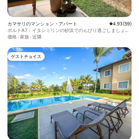
カマサリのマンション・アパート
レビュー59件
4.93 (59)
ポルトA7：イタシミリンの砂浜でのんびり過ごしましょ
う！
価格
·
家族
·
近隣
ゲストチョイス
ゲストチョイス