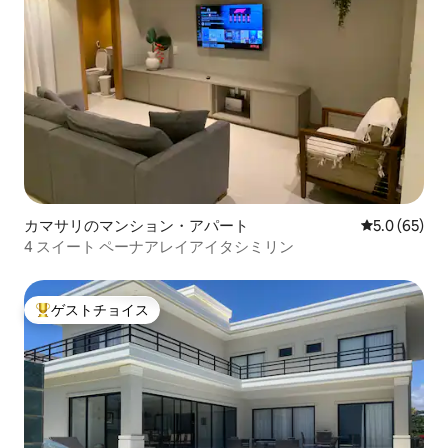
カマサリのマンション・アパート
レビュー65
5.0 (65)
4 スイート ペーナアレイアイタシミリン
ゲストチョイス
大好評のゲストチョイスです。