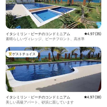
イタシミリン・ビーチのコンドミニアム
レビュー35件
4.97 (35)
素晴らしいヴィレッジ、ビーチフロント、高水準
ゲストチョイス
大好評のゲストチョイスです。
イタシミリン・ビーチのコンドミニアム
レビュー38件
4.97 (38)
美しい高級アパート、砂浜に面しています