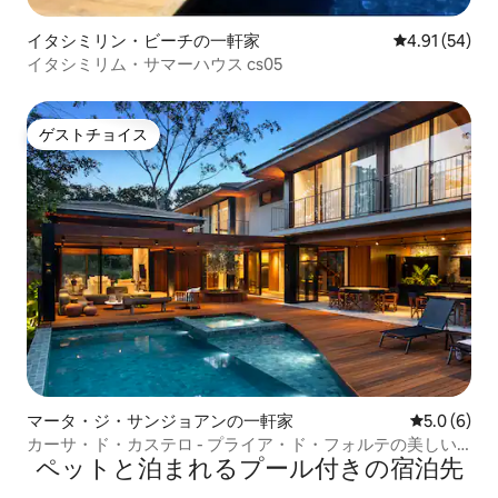
イタシミリン・ビーチの一軒家
レビュー54件
4.91 (54)
イタシミリム・サマーハウス cs05
ゲストチョイス
ゲストチョイス
マータ・ジ・サンジョアンの一軒家
レビュー6
5.0 (6)
カーサ・ド・カステロ - プライア・ド・フォルテの美しい
ペットと泊まれるプール付きの宿泊先
家