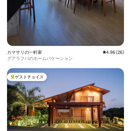
カマサリの一軒家
レビュー26件
4.96 (26)
グアラフバのホームバケーション
ゲストチョイス
大好評のゲストチョイスです。