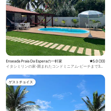
Enseada Praia Da Esperaの一軒家
レビュー33
5.0 (33)
イタシミリンの家-囲まれたコンドミニアム-ビーチまで3
分。
ゲストチョイス
ゲストチョイス