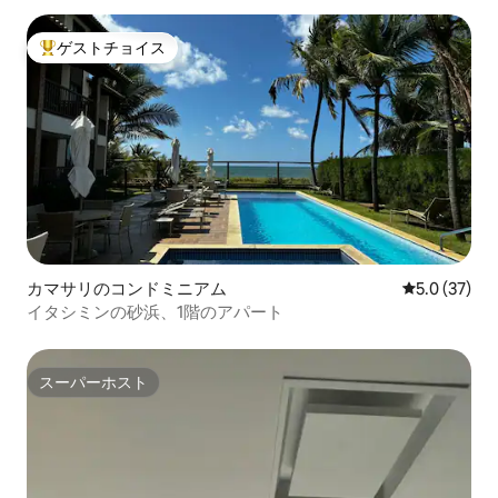
ゲストチョイス
大好評のゲストチョイスです。
カマサリのコンドミニアム
レビュー37
5.0 (37)
イタシミンの砂浜、1階のアパート
スーパーホスト
スーパーホスト