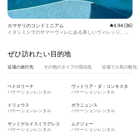
カマサリのコンドミニアム
レビュー36件
4.94 (36)
イタシミンでのサマーヴィレにある美しいヴィレッジ。
2/4。
ぜひ訪⁠れ⁠た⁠い目⁠的⁠地
近場の旅行先
その他のタ⁠イ⁠プ⁠の宿⁠泊⁠先
近場で人気の観光
ペトロリーナ
ヴィトリア・ダ・コンキスタ
バケーションレンタル
バケーションレンタル
イリェウス
ガラニュンス
バケーションレンタル
バケーションレンタル
サンミゲルドスミラグレス
ムクジェー
バケーションレンタル
バケーションレンタル