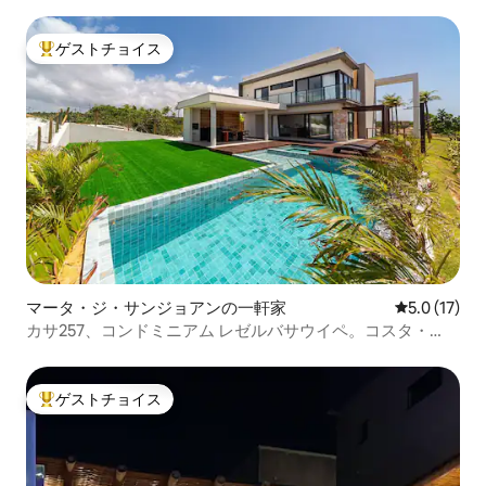
ゲストチョイス
大好評のゲストチョイスです。
マータ・ジ・サンジョアンの一軒家
レビュー17
5.0 (17)
カサ257、コンドミニアム レゼルバサウイペ。コスタ・
ド・サウイペ
ゲストチョイス
大好評のゲストチョイスです。