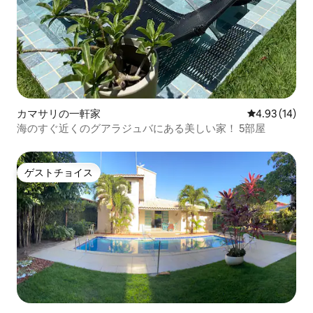
カマサリの一軒家
レビュー14件
4.93 (14)
海のすぐ近くのグアラジュバにある美しい家！ 5部屋
ゲストチョイス
ゲストチョイス