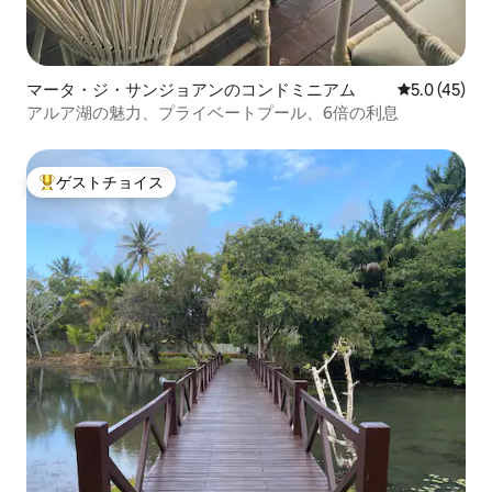
マータ・ジ・サンジョアンのコンドミニアム
レビュー45
5.0 (45)
アルア湖の魅力、プライベートプール、6倍の利息
ゲストチョイス
大好評のゲストチョイスです。