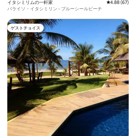
イタシミリムの一軒家
レビュー67件
4.88 (67)
パライソ・イタシミリン - ブルーシールビーチ
ゲストチョイス
ゲストチョイス