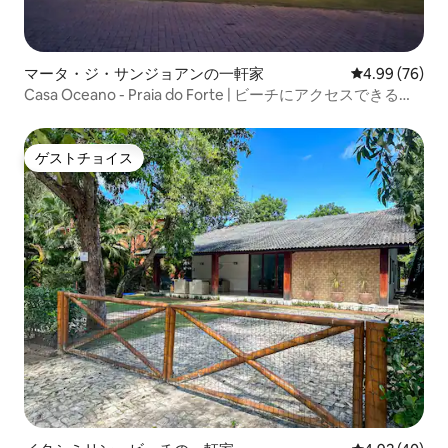
マータ・ジ・サンジョアンの一軒家
レビュー76件
4.99 (76)
Casa Oceano - Praia do Forte | ビーチにアクセスできるコ
ンドミニアム
ゲストチョイス
ゲストチョイス