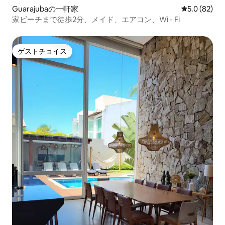
Guarajubaの一軒家
レビュー82
5.0 (82)
家ビーチまで徒歩2分、メイド、エアコン、Wi - Fi
ゲストチョイス
ゲストチョイス