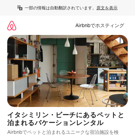
コ
一部の情報は自動翻訳されています。
原文を表示
ン
テ
ン
Airbnbでホスティング
ツ
に
ス
キ
ッ
プ
イタシミリン・ビーチにあるペットと
泊まれるバケーションレンタル
Airbnbでペットと泊まれるユニークな宿泊施設を検