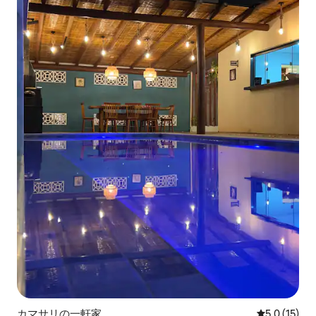
カマサリの一軒家
レビュー15
5.0 (15)