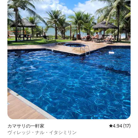
カマサリの一軒家
レビュー17件
4.94 (17)
ヴィレッジ・ナル・イタシミリン