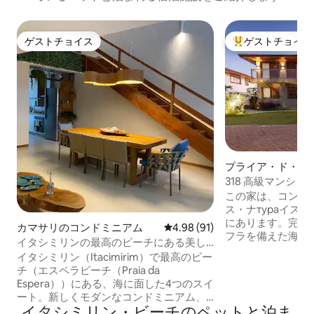
ゲストチョイス
ゲストチョイス
ゲストチョイス
大好評のゲストチ
プライア・ド・フ
軒家
318 高級マンシ
ビーラ・マール
この家は、コンド
ス・ナтураイス
にあります。完全
カマサリのコンドミニアム
レビュー91件、5つ星中4.98
4.98 (91)
フラを備えた海辺
イタシミリンの最高のビーチにある美し
す。 個性的な建
いヴィレッジ
イタシミリン（Itacimirim）で最高のビー
自然と完全に調和
チ（エスペラビーチ（Praia da
ニアムには、クラ
Espera））にある、海に面した4つのスイ
ト、サッカー場、
ート。新しくモダンなコンドミニアム、
ドがあります。 こ
イタシミリン・ビーチのペットと泊ま
設備が整った上品な内装のアパートメン