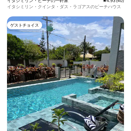
イタシミリン・ビーチの一軒家
レビュー40件
4.93 (40)
イタシミリン・クインタ・ダス・ラゴアスのビーチハウス
ゲストチョイス
ゲストチョイス