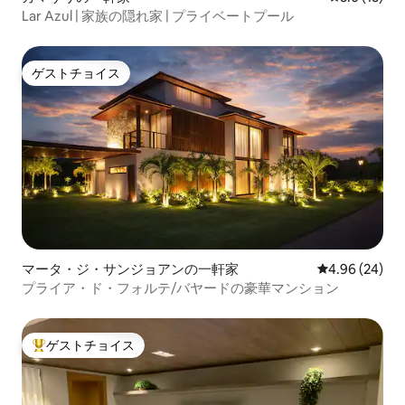
Lar Azul | 家族の隠れ家 | プライベートプール
ゲストチョイス
ゲストチョイス
マータ・ジ・サンジョアンの一軒家
レビュー24件
4.96 (24)
プライア・ド・フォルテ/バヤードの豪華マンション
ゲストチョイス
大好評のゲストチョイスです。