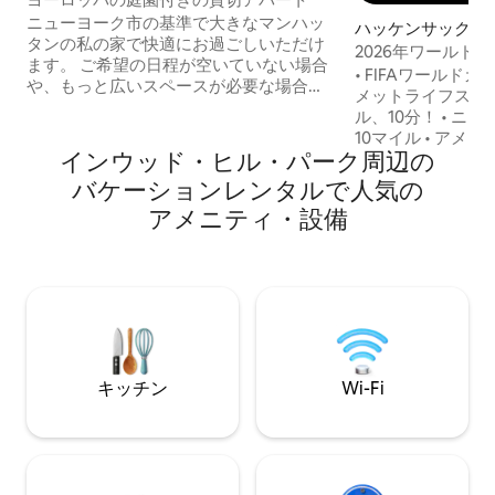
ニューヨーク市の基準で大きなマンハッ
ハッケンサックの
タンの私の家で快適にお過ごしいただけ
2026年ワールドカップ！ メ
ます。 ご希望の日程が空いていない場合
くの美しいコロニ
• FIFAワールド
や、もっと広いスペースが必要な場合
メットライフスタ
は、メッセージにてお問い合わせくださ
ル、10分！ • ニューヨークの中心部から
い。上の階に追加のアパートがありま
10マイル • アメリカン・ドリーム・モー
す。 私の住むワシントン・ハイツ地区
インウッド・ヒル・パーク⁠周⁠辺⁠の
ルまで6マイル • ハドソンバレー、Angry
は、アメリカのハーレム地区と隣接して
Orchard、City Win
バ⁠ケ⁠ー⁠シ⁠ョ⁠ン⁠レ⁠ン⁠タ⁠ル⁠で人⁠気⁠の
います。 野球ファンやジェイ・Zのコン
ノ、ニュージャー
サートファンの方には朗報です。ヤンキ
ア⁠メ⁠ニ⁠テ⁠ィ⁠・⁠設⁠備
ベリー・コモンズまで45分 
ー・スタジアムまで徒歩圏内です。 サン
ズまで90分 • 徒歩圏内に無数の飲食店 •
プルセール、レストラン、観光など、お
Whole Foods、Sho
客様のご旅行に合わせた旅程の計画を喜
はすべて1マイル圏内 • すべての主
んでお手伝いさせていただきます。何な
店が5マイル圏内
りとお申し付けください。
キッチン
Wi-Fi