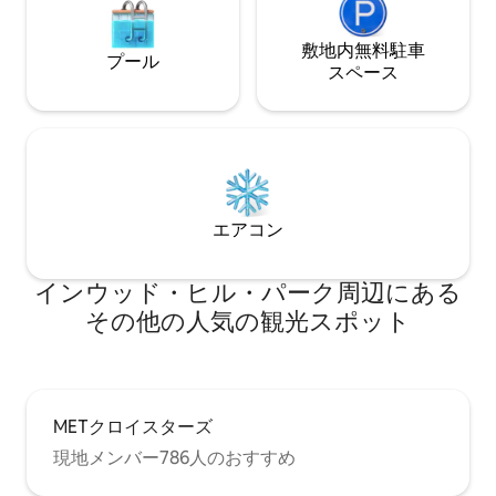
敷地内無料駐⁠車
プール
ス⁠ペ⁠ー⁠ス
エアコン
インウッド・ヒル・パーク⁠周⁠辺⁠に⁠あ⁠る
そ⁠の⁠他⁠の人⁠気⁠の観⁠光⁠ス⁠ポ⁠ッ⁠ト
METクロイスターズ
現地メンバー786人のおすすめ