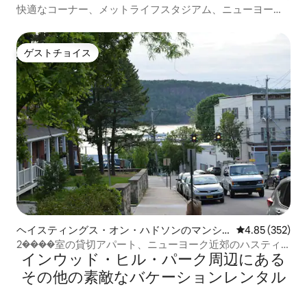
快適なコーナー、メットライフスタジアム、ニューヨーク
市とニュージャージーの空港
ゲストチョイス
ゲストチョイス
ヘイスティングス・オン・ハドソンのマンシ
レビュー352件
4.85 (352)
ョン・アパート
2����室の貸切アパート、ニューヨーク近郊のハスティ
インウッド・ヒル・パーク⁠周⁠辺⁠に⁠あ⁠る
ングス・オン・ハドソン
そ⁠の⁠他⁠の素⁠敵⁠なバ⁠ケ⁠ー⁠シ⁠ョ⁠ン⁠レ⁠ン⁠タ⁠ル