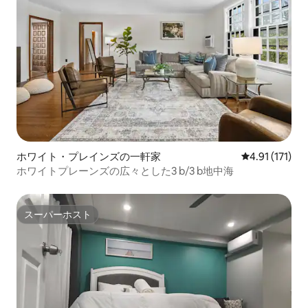
ホワイト・プレインズの一軒家
レビュー171
4.91 (171)
ホワイトプレーンズの広々とした3 b/3 b地中海
スーパーホスト
スーパーホスト