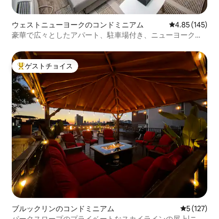
ウェストニューヨークのコンドミニアム
レビュー145件
4.85 (145)
豪華で広々としたアパート、駐車場付き、ニューヨーク市
内まで20分
ゲストチョイス
大好評のゲストチョイスです。
ブルックリンのコンドミニアム
レビュー1
5 (127)
パークスロープのプライベートなスカイラインの屋上|ニュ