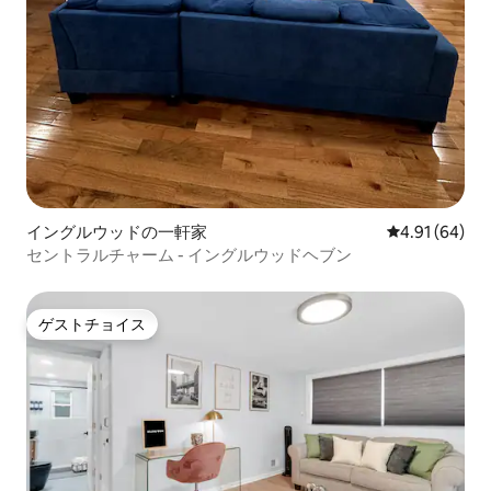
イングルウッドの一軒家
レビュー64件
4.91 (64)
セントラルチャーム - イングルウッドヘブン
ゲストチョイス
ゲストチョイス