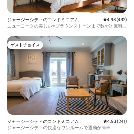
ジャージーシティのコンドミニアム
レビュー432件
4.93 (432)
ニューヨークの美しい⭐ブラウンストーンまで数⭐分|無料
駐車場
ゲストチョイス
ゲストチョイス
ジャージーシティのコンドミニアム
レビュー241件
4.93 (241)
ジャージーシティの快適なワンルームで通勤が簡単