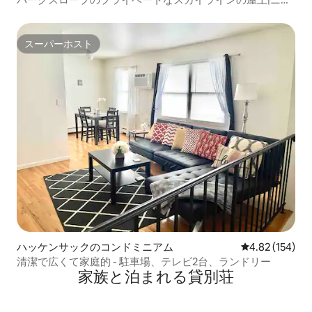
ーヨークまで10分
スーパーホスト
スーパーホスト
ハッケンサックのコンドミニアム
レビュー154件
4.82 (154)
清潔で広くて家庭的 - 駐車場、テレビ2台、ランドリー
家族と泊まれる貸別荘