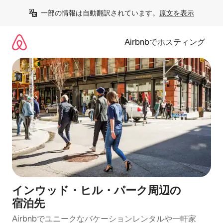
コ
一部の情報は自動翻訳されています。
原文を表示
ン
テ
ン
Airbnbでホスティング
ツ
に
ス
キ
ッ
プ
インウッド・ヒル・パーク⁠周⁠辺⁠の
宿⁠泊⁠先
Airbnbでユニークなバ⁠ケ⁠ー⁠シ⁠ョ⁠ンレ⁠ン⁠タ⁠ルや一⁠軒⁠家