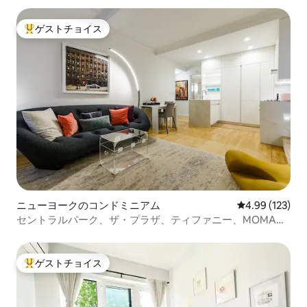
ゲストチョイス
大好評のゲストチョイスです。
ニューヨークのコンドミニアム
レビュー123件
4.99 (123)
セントラルパーク、ザ・プラザ、ティファニー、MOMAの
近くのコンドミニアム
ゲストチョイス
大好評のゲストチョイスです。