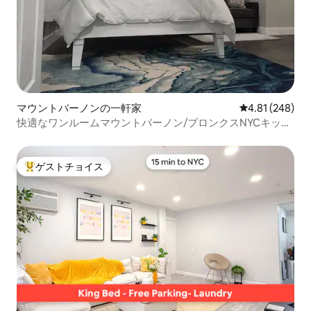
マウントバーノンの一軒家
レビュー248件
4.81 (248)
快適なワンルームマウントバーノン/ブロンクスNYCキッ
ト、バスルーム＆パーキング
ゲストチョイス
大好評のゲストチョイスです。