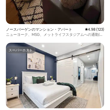
ノースバーゲンのマンション・アパート
レビュー123件
4.98 (123)
ニューヨーク、MSG、メットライフスタジアムへの通勤|ガ
レージ駐車場！
スーパーホスト
スーパーホスト