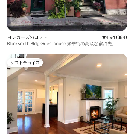
ヨンカーズのロフト
レビュー384件
4.94 (384)
Blacksmith Bldg Guesthouse 繁華街の高級な宿泊先。
ゲストチョイス
ゲストチョイス