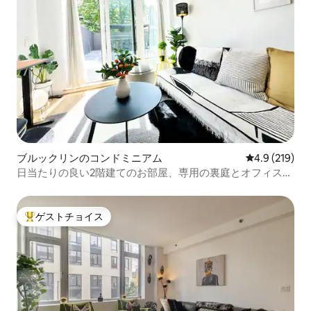
ブルックリンのコンドミニアム
レビュー219
4.9 (219)
日当たりの良い2階建てのお部屋、専用の裏庭とオフィス付
き
ゲストチョイス
大好評のゲストチョイスです。