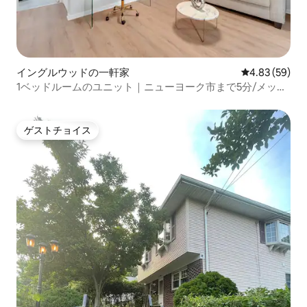
イングルウッドの一軒家
レビュー59件
4.83 (59)
1ベッドルームのユニット｜ニューヨーク市まで5分/メット
ライフスタジアムまで10分
ゲストチョイス
ゲストチョイス