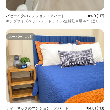
パセーイクのマンション・アパート
レビュー117
4.9 (117)
キングサイズベッド•メットライフ•無料駐車場•NYC近く
スーパーホスト
スーパーホスト
ティーネックのマンション・アパート
レビュー113
4.81 (113)