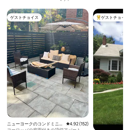
ゲストチョイス
ゲストチョイス
ゲストチョイス
大好評のゲストチ
ニューヨークのコンドミニア
レビュー152件、5つ星中4.92
4.92 (152)
ム
ヨーロッパの庭園付きの貸切アパート