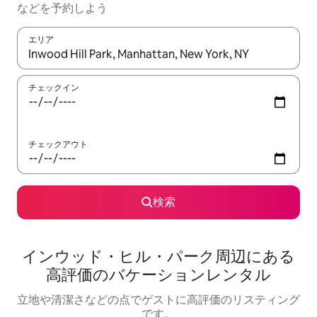
な⁠ど⁠を予⁠約⁠し⁠よ⁠う
エリア
検索結果が表示されたら、上下の矢印キーを使って移動するか、
チェックイン
チェックアウト
検索
インウッド・ヒル・パーク⁠周⁠辺⁠に⁠あ⁠る
高⁠評⁠価⁠のバ⁠ケ⁠ー⁠シ⁠ョ⁠ン⁠レ⁠ン⁠タ⁠ル
立地や清潔さなどの点でゲストに高評価のリスティング
です。