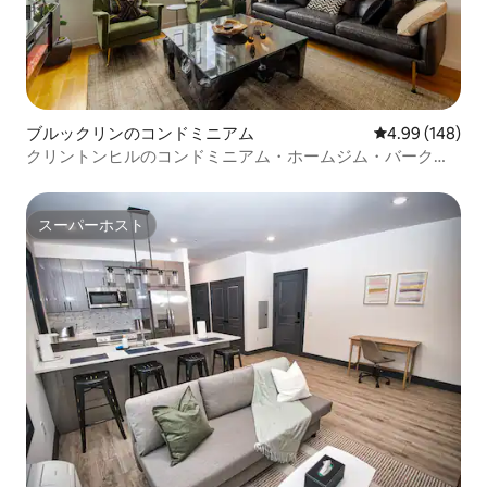
ブルックリンのコンドミニアム
レビュー148件
4.99 (148)
クリントンヒルのコンドミニアム・ホームジム・バークレ
イズ近く
スーパーホスト
スーパーホスト