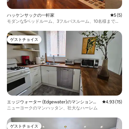
ハッケンサックの一軒家
レビュー
5 (5)
モダンな5ベッドルーム、3フルバスルーム、10名様まで宿
泊可能、NYC近く
ゲストチョイス
ゲストチョイス
エッジウォーター (Edgewater)のマンション・
レビュー15件
4.93 (15)
アパート
ニューヨークのマンハッタン、壮大なハーレム
ゲストチョイス
ゲストチョイス