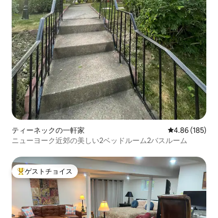
ティーネックの一軒家
レビュー185件
4.86 (185)
ニューヨーク近郊の美しい2ベッドルーム2バスルーム
ゲストチョイス
大好評のゲストチョイスです。