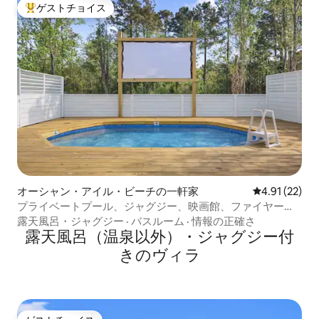
ゲストチョイス
大好評のゲストチョイスです。
オーシャン・アイル・ビーチの一軒家
レビュー22件
4.91 (22)
プライベートプール、ジャグジー、映画館、ファイヤーピ
ット！
露天風呂・ジャグジー
·
バスルーム
·
情報の正確さ
露天風呂（温泉以外）・ジャグジー付
きのヴィラ