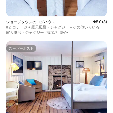
ジョージタウンのログハウス
レビュー8
5.0 (8)
#2: コテージ + 露天風呂・ジャグジー + その他いろいろ
露天風呂・ジャグジー
·
清潔さ
·
静か
スーパーホスト
スーパーホスト