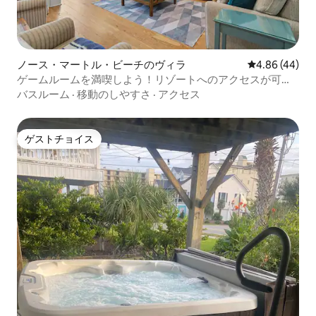
ノース・マートル・ビーチのヴィラ
レビュー44件
4.86 (44)
ゲームルームを満喫しよう！リゾートへのアクセスが可能
なビーチに近い宿泊先
バスルーム
·
移動のしやすさ
·
アクセス
ゲストチョイス
ゲストチョイス