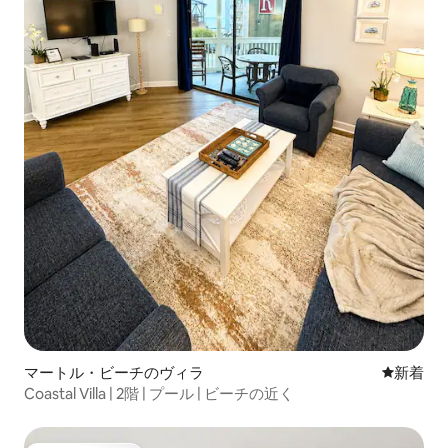
マートル・ビーチのヴィラ
新しい宿
新着
Coastal Villa | 2階 | プール | ビーチの近く