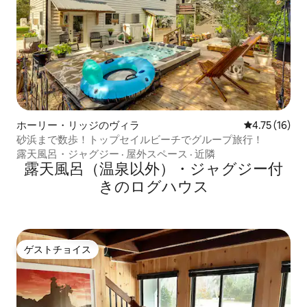
ホーリー・リッジのヴィラ
レビュー16件
4.75 (16)
砂浜まで数歩！トップセイルビーチでグループ旅行！
露天風呂・ジャグジー
·
屋外スペース
·
近隣
露天風呂（温泉以外）・ジャグジー付
きのログハウス
ゲストチョイス
ゲストチョイス