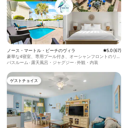
ノース・マートル・ビーチのヴィラ
レビュー67
5.0 (67)
豪華な4寝室、専用プール付き、オーシャンフロントのリゾ
ート
バスルーム
·
露天風呂・ジャグジー
·
外観・内装
ゲストチョイス
ゲストチョイス