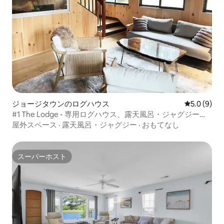
ジョージタウンのログハウス
レビュー9
5.0 (9)
#1 The Lodge - 専用ログハウス、露天風呂・ジャグジーな
ど
屋外スペース
·
露天風呂・ジャグジー
·
おもてなし
スーパーホスト
スーパーホスト