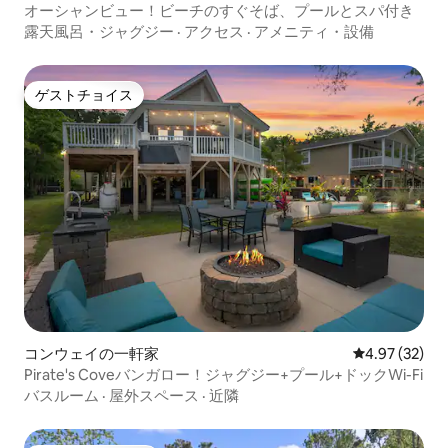
オーシャンビュー！ビーチのすぐそば、プールとスパ付き
露天風呂・ジャグジー
·
アクセス
·
アメニティ・設備
ゲストチョイス
ゲストチョイス
コンウェイの一軒家
レビュー32件
4.97 (32)
Pirate's Coveバンガロー！ジャグジー+プール+ドックWi-Fi
バスルーム
·
屋外スペース
·
近隣