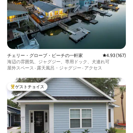
チェリー・グローブ・ビーチの一軒家
レビュー167件
4.93 (167)
海辺の雰囲気、ジャグジー、専用ドック、犬連れ可
屋外スペース
·
露天風呂・ジャグジー
·
アクセス
ゲストチョイス
大好評のゲストチョイスです。