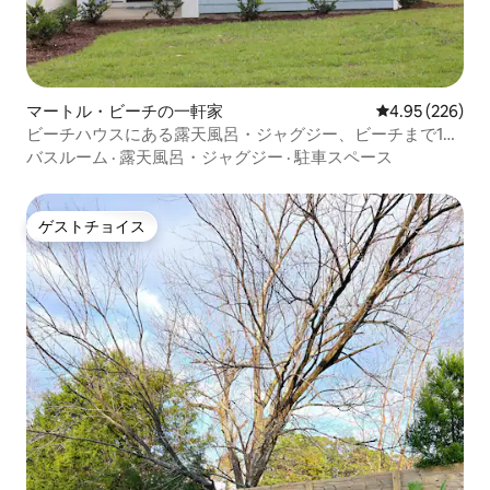
マートル・ビーチの一軒家
レビュー226件
4.95 (226)
ビーチハウスにある露天風呂・ジャグジー、ビーチまで1ブ
ロック
バスルーム
·
露天風呂・ジャグジー
·
駐車スペース
ゲストチョイス
ゲストチョイス