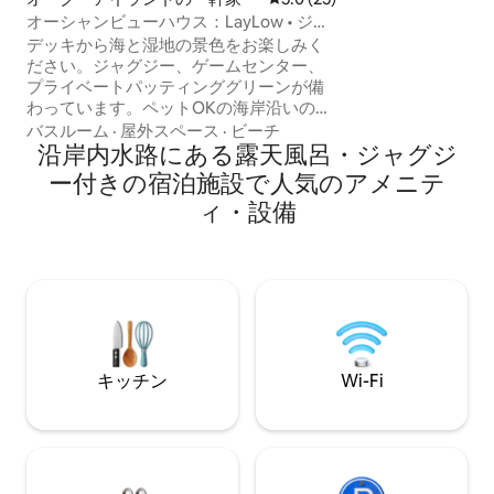
きます。 このユニ
オーシャンビューハウス：LayLow • ジャ
ム、1バスルーム
グジー、アーケード、ゴルフ
デッキから海と湿地の景色をお楽しみく
ドが備わっています。 4名様で
ださい。ジャグジー、ゲームセンター、
で、網戸付きのポ
プライベートパッティンググリーンが備
ユニットはセルフ
わっています。ペットOKの海岸沿いの
レスエントリーを
家、ビーチまで徒歩5分。寝室は4室で、
とシーツ類は含ま
バスルーム
·
屋外スペース
·
ビーチ
12名様まで快適にご宿泊いただけます。
沿岸内水路にある露天風呂・ジャグジ
お部屋について - 4ベッドルーム・3バス
ー付きの宿泊施設で人気のアメニテ
ルーム｜キングサイズベッド2台、クイー
ィ・設備
ンベッド1台、2段ベッド、ソファーベッ
ド 屋外 - プライベートジャグジー、ティ
キバー、ミニゴルフ ゲームルーム - アー
ケード、卓球、フーズボール ロケーショ
ン - ビーチまで徒歩圏内、有名なポイン
トのサンセット - ダイニング、桟橋、ボ
ートランプまで数分 含まれています。 -
ビーチ用品、スマートテレビ、8台分の駐
車場
キッチン
Wi-Fi