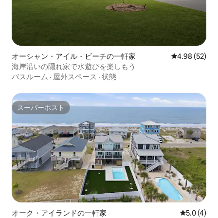
オーシャン・アイル・ビーチの一軒家
レビュー52件
4.98 (52)
海岸沿いの隠れ家で水遊びを楽しもう
バスルーム
·
屋外スペース
·
状態
スーパーホスト
スーパーホスト
オーク・アイランドの一軒家
レビュー4
5.0 (4)