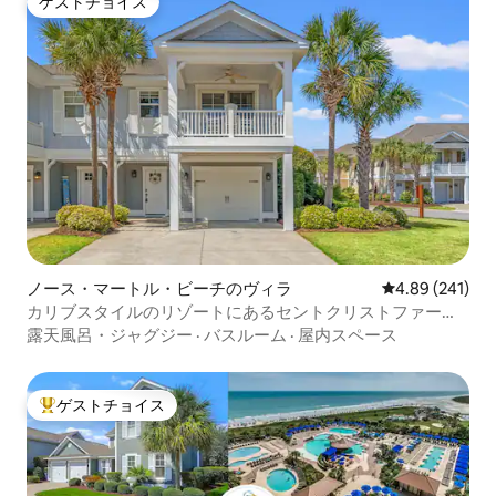
ゲストチョイス
ゲストチョイス
ノース・マートル・ビーチのヴィラ
レビュー241件
4.89 (241)
カリブスタイルのリゾートにあるセントクリストファー島
の豪華ヴィラ
露天風呂・ジャグジー
·
バスルーム
·
屋内スペース
ゲストチョイス
大好評のゲストチョイスです。