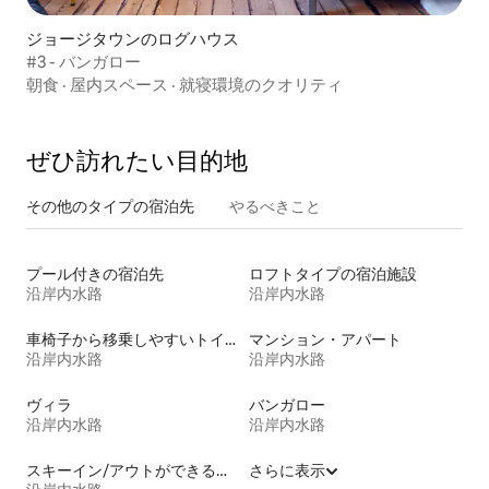
ジョージタウンのログハウス
#3 - バンガロー
朝食
·
屋内スペース
·
就寝環境のクオリティ
ぜひ訪⁠れ⁠た⁠い目⁠的⁠地
その他のタ⁠イ⁠プ⁠の宿⁠泊⁠先
やるべきこと
プール付きの宿泊先
ロフトタイプの宿泊施設
沿岸内水路
沿岸内水路
車椅子から移乗しやすいトイレ付きの宿泊施設
マンション・アパート
沿岸内水路
沿岸内水路
ヴィラ
バンガロー
沿岸内水路
沿岸内水路
スキーイン/アウトができる宿泊先
さらに表示