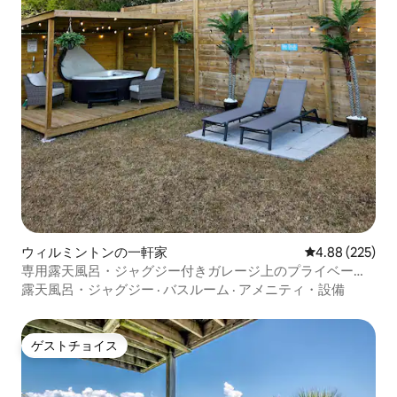
ウィルミントンの一軒家
レビュー225件
4.88 (225)
専用露天風呂・ジャグジー付きガレージ上のプライベート
ロフト
露天風呂・ジャグジー
·
バスルーム
·
アメニティ・設備
ゲストチョイス
ゲストチョイス