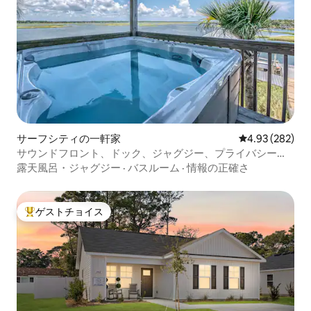
サーフシティの一軒家
レビュー282件
4.93 (282)
サウンドフロント、ドック、ジャグジー、プライバシー、
ビーチまで徒歩
露天風呂・ジャグジー
·
バスルーム
·
情報の正確さ
ゲストチョイス
大好評のゲストチョイスです。