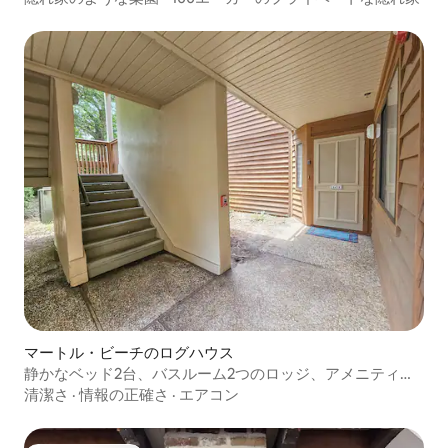
マートル・ビーチのログハウス
静かなベッド2台、バスルーム2つのロッジ、アメニティ付
き、101ac
清潔さ
·
情報の正確さ
·
エアコン