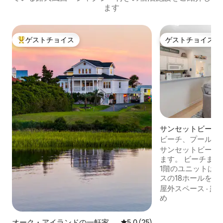
ます
ゲストチョイス
ゲストチョイス
大好評のゲストチョイスです。
ゲストチョイス
サンセットビーチ
ニアム
ビーチ、プール、
ン＆サンヴィラ
サンセットビーチ
ます。 ビーチまでわずか1.9マイル。 この
1階のユニットは
スの18ホールを
ミュニティにあり
屋外スペース
·
露
ーがすぐ向かいにあり、
め
Grillではライ
しめます。プール
オーク・アイランドの一軒家
レビュー25件、5つ星中5.0
5.0 (25)