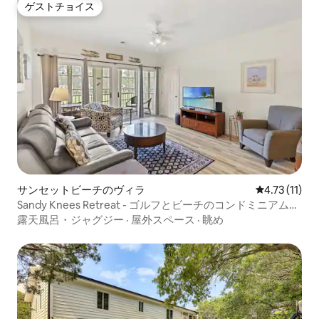
ゲストチョイス
ゲストチョイス
サンセットビーチのヴィラ
レビュー11件
4.73 (11)
Sandy Knees Retreat - ゴルフとビーチのコンドミニアムで
のんびり過ごそう
露天風呂・ジャグジー
·
屋外スペース
·
眺め