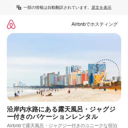
コ
一部の情報は自動翻訳されています。
原文を表示
ン
テ
ン
Airbnbでホスティング
ツ
に
ス
キ
ッ
プ
沿岸内水路にある露天風呂・ジャグジ
ー付きのバケーションレンタル
Airbnbで露天風呂・ジャグジー付きのユニークな宿泊