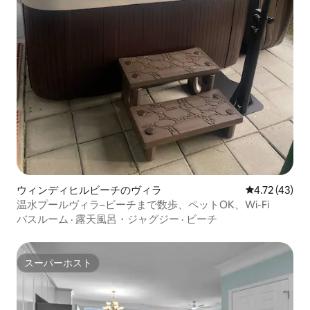
ウィンディヒルビーチのヴィラ
レビュー43件
4.72 (43)
温水プールヴィラ–ビーチまで数歩、ペットOK、Wi-Fi
バスルーム
·
露天風呂・ジャグジー
·
ビーチ
スーパーホスト
スーパーホスト