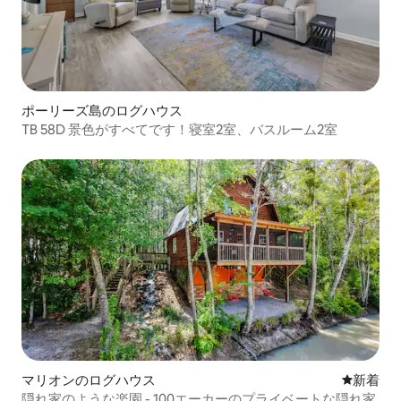
ポーリーズ島のログハウス
TB 58D 景色がすべてです！寝室2室、バスルーム2室
マリオンのログハウス
新しい宿
新着
隠れ家のような楽園 - 100エーカーのプライベートな隠れ家