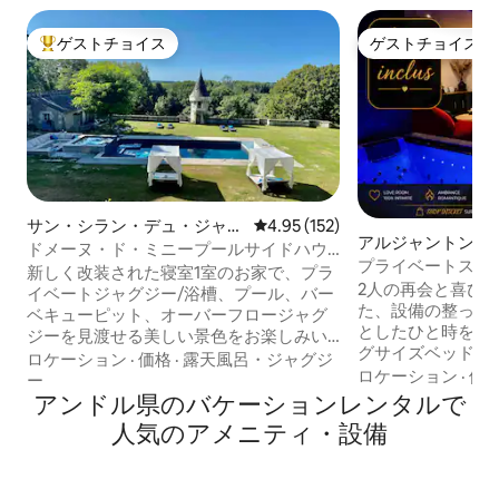
ゲストチョイス
ゲストチョイス
大好評のゲストチョイスです。
ゲストチョイス
サン・シラン・デュ・ジャン
レビュー152件、5つ星中4.95
4.95 (152)
アルジャントン・
ボの一軒家
ドメーヌ・ド・ミニープールサイドハウ
ルーズのマンショ
プライベートスパ「Ri
ス
新しく改装された寝室1室のお家で、プラ
Nous」 サウナ
2人の再会と喜び
イベートジャグジー/浴槽、プール、バー
た、設備の整った
ベキューピット、オーバーフロージャグ
としたひと時をお
ジーを見渡せる美しい景色をお楽しみい
グサイズベッド（18
ただけます。プールは、ほかの小さな宿
ロケーション
·
価格
·
露天風呂・ジャグジ
バスタブ＋天井ジ
ロケーション
·
価
泊施設1軒と共有です。15世紀のシャトー
ー
ー 2名様用のプラ
と種馬農場の敷地内に位置し、40エーカ
アンドル県のバケーションレンタルで
で親密な、まった
ーの美しい田園地帯と素敵な散策道があ
人気のアメニティ・設備
ビーイングと貴重
ります。 素晴らしい専用バスルームと豪
プル、恋人、親しい
華なキッチン。整形外科用マットレスと
対的なプライバシ
エジプト製リネンを備えたキングサイズ