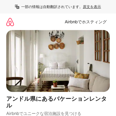
コ
一部の情報は自動翻訳されています。
原文を表示
ン
テ
ン
Airbnbでホスティング
ツ
に
ス
キ
ッ
プ
アンドル県にあるバケーションレンタ
ル
Airbnbでユニークな宿泊施設を見つける