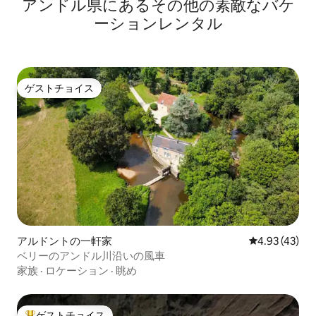
アンドル県にあるその他の素敵なバケ
ーションレンタル
ゲストチョイス
ゲストチョイス
アルドントの一軒家
レビュー43件
4.93 (43)
ベリーのアンドル川沿いの風車
家族
·
ロケーション
·
眺め
ゲストチョイス