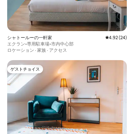
シャトールーの一軒家
レビュー24件
4.92 (24)
エクラン•専用駐車場•市内中心部
ロケーション
·
家族
·
アクセス
ゲストチョイス
ゲストチョイス