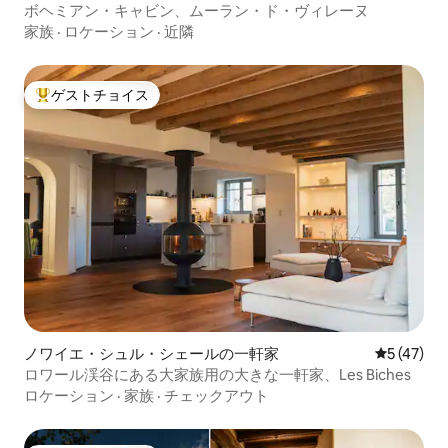
ボヘミアン・キャビン、ムーラン・ド・ヴィレーヌ
家族
·
ロケーション
·
近隣
ゲストチョイス
大好評のゲストチョイスです。
ノワイエ・シュル・シェールの一軒家
レビュー4
5 (47)
ロワール渓谷にある大家族用の大きな一軒家、Les Biches
ロケーション
·
家族
·
チェックアウト