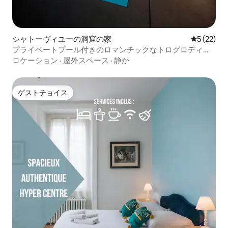
シャトーヴィユーの洞窟の家
レビュー2
5 (22)
プライベートプール付きのロマンチックなトログロディテ
スイート
ロケーション
·
屋外スペース
·
静か
ゲストチョイス
ゲストチョイス