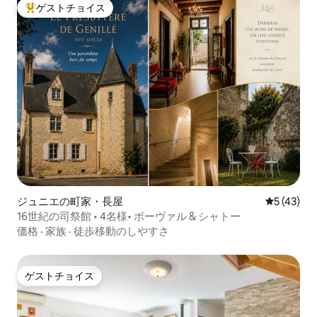
ゲストチョイス
大好評のゲストチョイスです。
ジュニエの町家・長屋
レビュー4
5 (43)
16世紀の司祭館 • 4名様• ボーヴァル & シャトー
価格
·
家族
·
徒歩移動のしやすさ
ゲストチョイス
ゲストチョイス