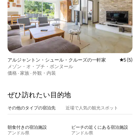
アルジャントン・シュール・クルーズの一軒家
レビュー
5 (5)
メゾン・オ・プチ・ボンヌール
価格
·
家族
·
外観・内装
ぜひ訪⁠れ⁠た⁠い目⁠的⁠地
その他のタ⁠イ⁠プ⁠の宿⁠泊⁠先
近場で人気の観光スポット
朝食付きの宿泊施設
ビーチの近くにある宿泊施設
アンドル県
アンドル県