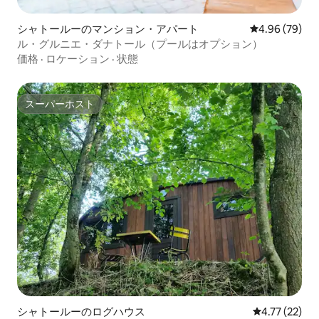
シャトールーのマンション・アパート
レビュー79件
4.96 (79)
ル・グルニエ・ダナトール（プールはオプション）
価格
·
ロケーション
·
状態
スーパーホスト
スーパーホスト
シャトールーのログハウス
レビュー22件
4.77 (22)