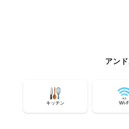
スパがあります。 敷地内には、塩水処理
はご予約
された12 x 6の大きな共用プールがありま
い。
す。 プールは4人用の小さな家と共有で、
隣家はありません。
アンド
キッチン
Wi-F