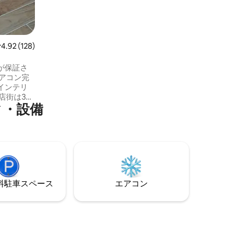
付きスイミングプール（季節限定）、1日2
時間の貸切利用。 ディスクゴルフコー
ス、散歩道、池。
レビュー128件、5つ星中4.92つ星の平均評価
4.92 (128)
が保証さ
アコン完
インテリ
店街は3キ
ィ・設備
レストラ
km）、シュ
お楽しみ
ァーベッド
テレビ付き
寝室1室 -
ワールーム
⁠車ス⁠ペ⁠ー⁠ス
エアコン