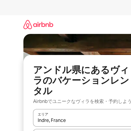
コ
ン
テ
ン
ツ
に
ス
キ
ッ
プ
アンドル県にあるヴィ
ラのバケーションレン
タル
Airbnbでユニークなヴィラを検索・予約しよ
エリア
検索結果が表示されたら、上下の矢印キーを使っ