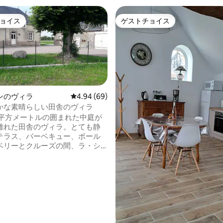
ョイス
ゲストチョイス
ョイス
ゲストチョイス
ンのヴィラ
レビュー69件、5つ星中4.94つ星の平均評価
4.94 (69)
かな素晴らしい田舎のヴィラ
中5.0つ星の平均評価
00平方メートルの囲まれた中庭が
離れた田舎のヴィラ。とても静
テラス、バーベキュー、ボール
ベリーとクルーズの間、ラ・シ
Gの国の近く。サンド、ジャッ
、水上リフトがあるリニーのプ
エーと、商店街がある村の外れに
います。リネン、シーツ、暖
洗い機、非常に良好な4Gネット
ています。 この家は私た
から4 kmのところにあります。
、肉の直接販売をご希望の場合