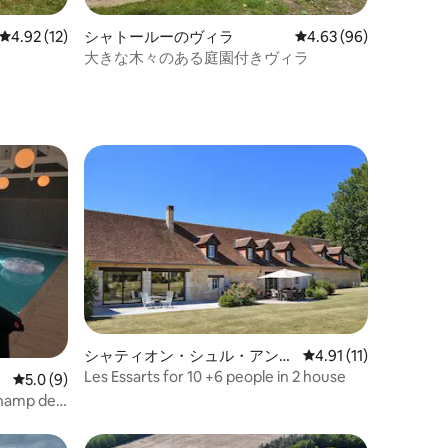
レビュー12件、5つ星中4.92つ星の平均評価
4.92 (12)
シャトールーのヴィラ
レビュー96件、5つ星
4.63 (96)
大きな木々のある庭園付きヴィラ
シャティオン・シュル・アンド
レビュー11件、5つ星
4.91 (11)
ルのヴィラ
Les Essarts for 10 +6 people in 2 house
レビュー9件、5つ星中5.0つ星の平均評価
5.0 (9)
mp de
たゲストハウ