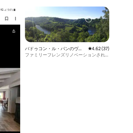
バドゥコン・ル・パンのヴィ
レビュー37件、5つ星
4.62 (37)
ラ
ファミリーフレンズリノベーションされ
た農場中央フランスの眺め！