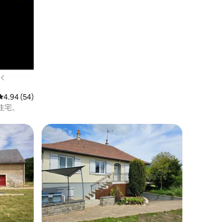
レビュー54件、5つ星中4.94つ星の平均評価
4.94 (54)
住宅。