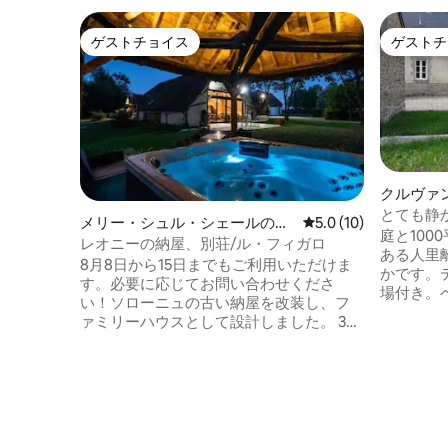
ゲストチョイス
ゲストチ
ゲストチョイス
ゲストチ
クルヴァ
とても静
メリー・シュル・シェールのヴ
レビュー10件、5つ星
5.0 (10)
庭と10
ィラ
レオニーの納屋、別荘/ル・フィガロ
ある人里
8月8日から15日までもご利用いただけま
かです。
す。必要に応じてお問い合わせくださ
場付き。
い！ソローニュの古い納屋を改装し、フ
ャトル、
ァミリーハウスとして設計しました。 3ヘ
ク・タチ
クタールの森林公園内にあり、プールと
ランド'
スパを備えています。 納屋は200m2、寝
位置して
室3部屋、浴室3部屋、トイレ4部屋、
房、食器
70m2のリビングルーム兼ダイニングルー
ワークが含まれ
ム付きキッチン、オークの木の下のテラ
ちの農場
スに面しています。隣にはプライベート
農場見学