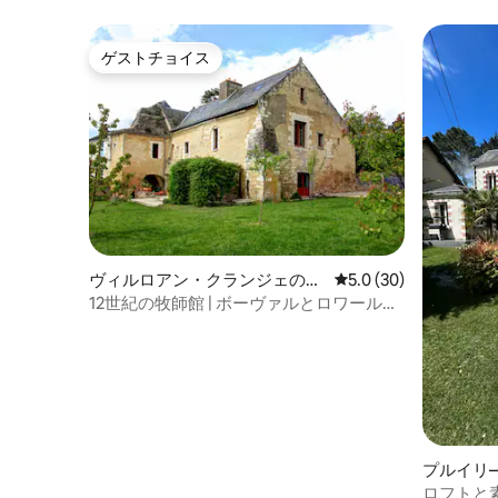
ゲストチョイス
ゲストチョイス
ヴィルロアン・クランジェのヴ
レビュー30件、5つ星
5.0 (30)
ィラ
12世紀の牧師館 | ボーヴァルとロワールの
城
プルイリ
のヴィラ
ロフトと