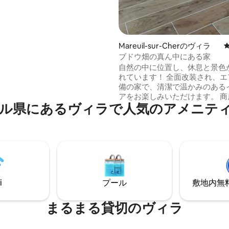
ください。お問い合わせくださ
Mareuil-sur-Cherのヴィラ
ブドウ畑の真ん中にある家
自然の中に位置し、休息と景色
れています！ 全面改装され、エ
備の家で、清潔で温かみのある
アをお楽しみいただけます。 商
ル県にあるヴィラで人気のアメニテ
ロ（スーパー、パン屋、薬局、
ン....） ボーヴァル動物園（3 
ノーソー城、シャンボール城を
いただけます。 構成： - ソフ
（140）+ インターネット接続
リビングルーム - ベッド140cmの
中二階（ベビーベッド） - シャ
- 独立したトイレ
i
プール
敷地内無料駐
まるまる貸切のヴィラ