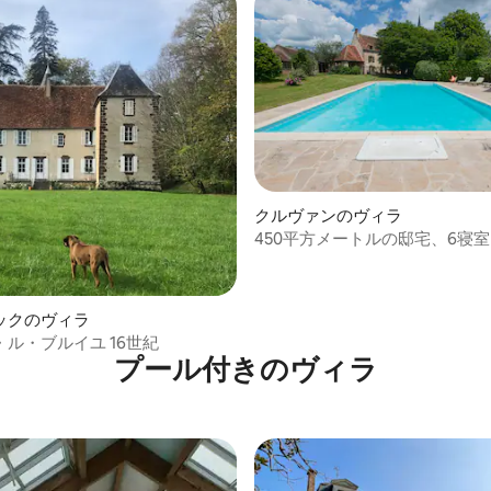
4.67つ星の平均評価
クルヴァンのヴィラ
450平方メートルの邸宅、6寝室
庭、プール
ックのヴィラ
ル・ブルイユ 16世紀
プール付きのヴィラ