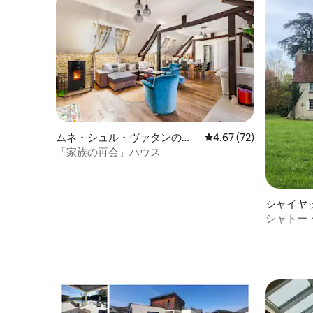
ムネ・シュル・ヴァタンのヴ
レビュー72件、5つ星中
4.67 (72)
ィラ
「家族の再会」ハウス
シャイヤ
シャトー・