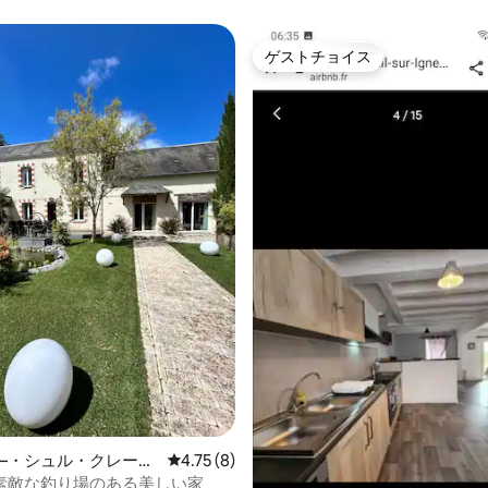
ゲストチョイス
ゲストチョイス
中5.0つ星の平均評価
―・シュル・クレーズ
レビュー8件、5つ星中4.75つ星の平均評価
4.75 (8)
素敵な釣り場のある美しい家