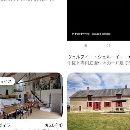
ヴェルヌイユ・シュル・イニ
ュレのヴィラ
中庭と専用庭園付きの一戸建て
ョイス
ョイス
ヴィラ
レビュー14件、5つ星中5.0つ星の平均評価
5.0 (14)