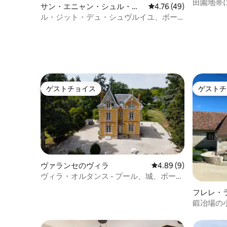
田園地帯
サン・エニャン・シュル・シ
レビュー49件、5つ星中
4.76 (49)
名様
ェールのヴィラ
ル・ジット・デュ・シュヴルイユ、ボー
ヴァルから200メートル
ゲストチョイス
ゲストチ
ゲストチョイス
ゲストチ
ヴァランセのヴィラ
レビュー9件、5つ星中
4.89 (9)
ヴィラ・オルタンス - プール、城、ボーヴ
ァル
フレレ・
ィラ
鍛冶場の