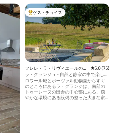
サン・ア
ゲストチョイス
ゲスト
大好評のゲストチョイスです。
ゲスト
ラ
素敵な田
12名様
す。 ベ
や友人を
月から1
パ」も。
リから2
ブドウ畑
ルネの池
年オリン
フレレ・ラ・リヴィエールのヴ
レビュー75件、5つ
5.0 (75)
庭園、囲
ィラ
ラ・グランジュ - 自然と静寂の中で楽しむ
までの週
ひととき
ロワール城とボーヴァル動物園からすぐ
フチェッ
のところにあるラ・グランジは、南部の
トゥーレーヌの田舎の中心部にある、穏
やかな環境にある設備の整った大きな家
です。ラ・グランジュで快適にお過ごし
ください。キッチン、ダイニングエリ
ア、屋上の専用スパ。ビリヤードテーブ
ル。180 x 200cmのベッドまたはシングル
ベッド2台の寝室が4部屋あり、それぞれ
にバスルームとトイレがあります。 屋根