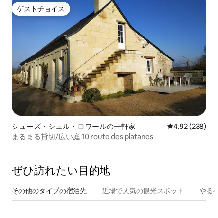
ゲストチョイス
ゲストチョイス
シューズ・シュル・ロワールの一軒家
レビュー238件
4.92 (238)
まるまる貸切/広い庭 10 route des platanes
ぜひ訪⁠れ⁠た⁠い目⁠的⁠地
その他のタ⁠イ⁠プ⁠の宿⁠泊⁠先
近場で人気の観光スポット
やる