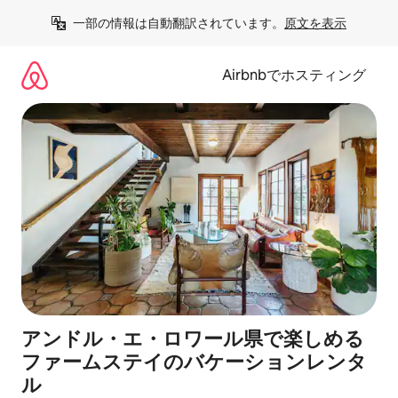
コ
一部の情報は自動翻訳されています。
原文を表示
ン
テ
ン
Airbnbでホスティング
ツ
に
ス
キ
ッ
プ
アンドル・エ・ロワール県で楽しめる
ファームステイのバケーションレンタ
ル