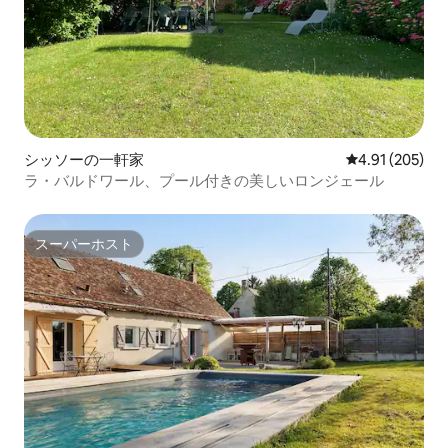
シッソーの一軒家
レビュー205件
4.91 (205)
ラ・バルドワール、プール付きの美しいロンジェール
スーパーホスト
スーパーホスト