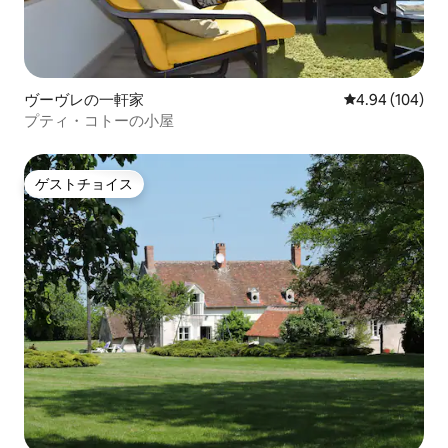
ヴーヴレの一軒家
レビュー104件
4.94 (104)
プティ・コトーの小屋
ゲストチョイス
ゲストチョイス