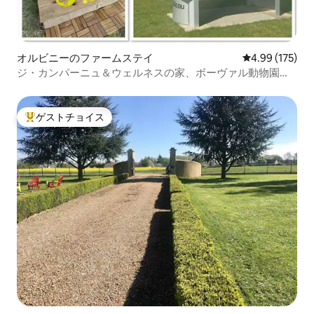
オルビニーのファームステイ
レビュー175件
4.99 (175)
ジ・カンパーニュ＆ウェルネスの家、ボーヴァル動物園か
ら12分
ゲストチョイス
大好評のゲストチョイスです。