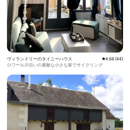
ヴィランドリーのタイニーハウス
レビュー44件
4.66 (44)
ロワール川沿いの素敵な小さな家でサイクリング