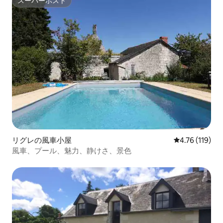
スーパーホスト
スーパーホスト
リグレの風車小屋
レビュー119
4.76 (119)
風車、プール、魅力、静けさ、景色