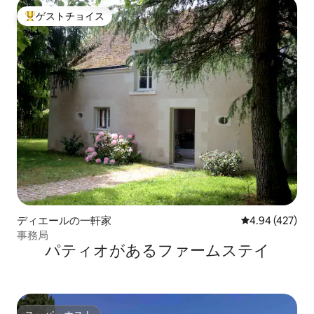
ゲストチョイス
大好評のゲストチョイスです。
ディエールの一軒家
レビュー427件
4.94 (427)
事務局
パティオがあるファームステイ