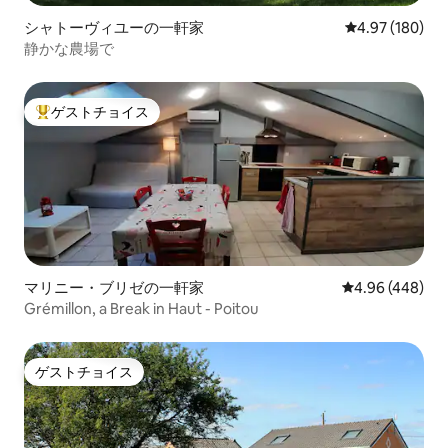
シャトーヴィユーの一軒家
レビュー180件
4.97 (180)
静かな農場で
ゲストチョイス
大好評のゲストチョイスです。
マリニー・ブリゼの一軒家
レビュー448件
4.96 (448)
Grémillon, a Break in Haut - Poitou
ゲストチョイス
ゲストチョイス