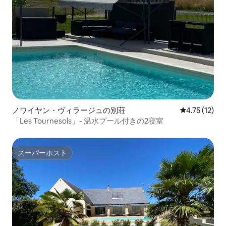
ノワイヤン・ヴィラージュの別荘
レビュー12件
4.75 (12)
「Les Tournesols」- 温水プール付きの2寝室
スーパーホスト
スーパーホスト