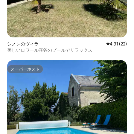
シノンのヴィラ
レビュー22件
4.91 (22)
美しいロワール渓谷のプールでリラックス
スーパーホスト
スーパーホスト