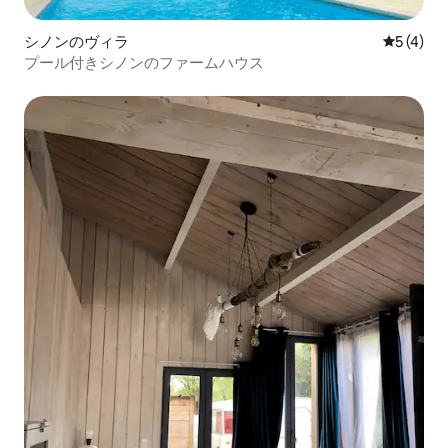
シノンのヴィラ
レビュー
5 (4)
プール付きシノンのファームハウス