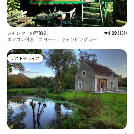
シャンセーの宿泊先
レビュー131件
4.89 (131)
エアコン付き「コヨーテ」キャンピングカー
ゲストチョイス
ゲストチョイス