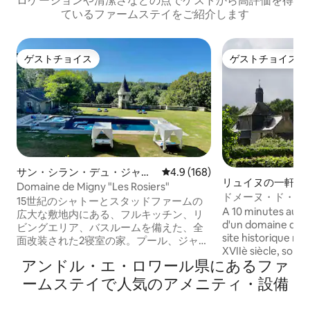
ロケーションや清潔さなどの点でゲストから高評価を得
ているファームステイをご紹介します
ゲストチョイス
ゲストチョイス
ゲストチョイス
ゲストチョイス
サン・シラン・デュ・ジャン
レビュー168件、5つ星中4.9
4.9 (168)
リュイヌの一軒家
ボの一軒家
Domaine de Migny "Les Rosiers"
ドメーヌ・ド・マ
15世紀のシャトーとスタッドファームの
渓谷
A 10 minutes au Nord d
広大な敷地内にある、フルキッチン、リ
d'un domaine de 1
ビングエリア、バスルームを備えた、全
site historique re
面改装された2寝室の家。プール、ジャグ
XVIIè siècle, son 
ジー、バーベキューピット（他の2軒の小
アンドル・エ・ロワール県にあるファ
colombage , la re
さなギテと共有）をご利用いただけま
1824, la grange et sa ferme aménagée
す。ライトとジャグジージェットを備え
ームステイで人気のアメニティ・設備
en gîte de charme
たプライベートのBain Nordicが敷地内に
あります。 ボーヴァル動物園、ワインテ