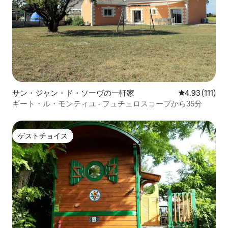
サン・ジャン・ド・ソーヴの一軒家
レビュー111
4.93 (111)
ギート・ル・モンティユ - フュチュロスコープから35分
ゲストチョイス
ゲストチョイス