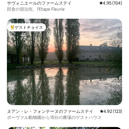
サヴォニエールのファームステイ
レビュー104件
4.95 (104)
田舎の宿泊先、l'Etape Fleurie
ゲストチョイス
大好評のゲストチョイスです。
ヌアン・レ・フォンテーヌのファームステイ
レビュー123件
4.92 (123)
ボーヴァル動物園から15分の農場のゲストハウス