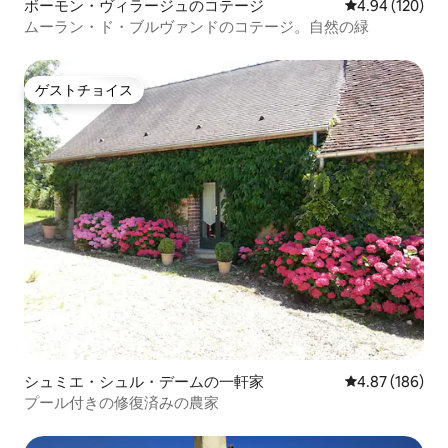
ボーモン・ヴィラージュのコテージ
レビュー120件
4.94 (120)
ムーラン・ド・ブルヴァンドのコテージ。自然の緑
ゲストチョイス
ゲストチョイス
シュミエ・シュル・デームの一軒家
レビュー186件
4.87 (186)
プール付きの修復済みの農家