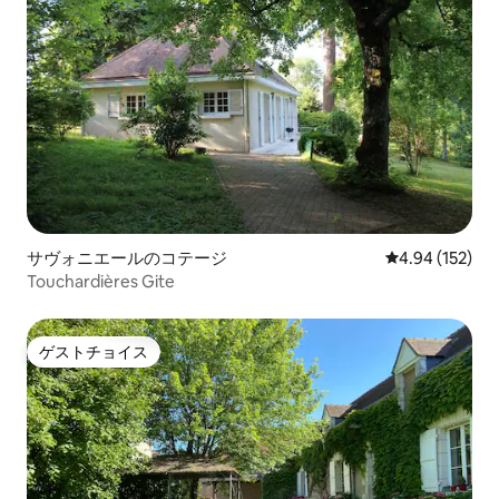
サヴォニエールのコテージ
レビュー152件
4.94 (152)
Touchardières Gite
ゲストチョイス
ゲストチョイス