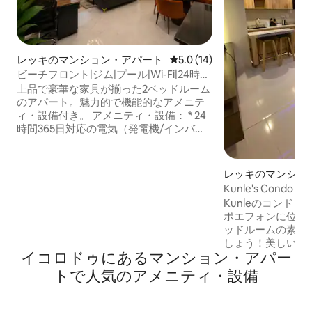
レッキのマンション・アパート
レビュー14件、5つ星中5.0
5.0 (14)
ビーチフロント|ジム|プール|Wi-Fi|24時間
365日電源確保
上品で豪華な家具が揃った2ベッドルーム
のアパート。魅力的で機能的なアメニテ
ィ・設備付き。 アメニティ・設備： * 24
時間365日対応の電気（発電機/インバー
ター/EKEDC） * 非常に安全なエステート
*超高速Wi-Fi * 設備の充実したモダンなキ
ッチン * Netflix / Youtube / Amazon
レッキのマンショ
Prime * Dstv * プール * ジム * PS5 * スマー
Kunle's Condo
トドアロック／セルフチェックイン *バル
屋をまるごとお貸し
Kunleのコンドミニアム5A
コニー * 専属シェフ（ご要望に応じて） *
Lekki
ボエフォンに位置
無料駐車場 * ランドリーサービス * ハウス
ッドルームの素敵
キーピング * ビーチ、地元の市場、スー
しょう！美しいス
パー、レストラン、薬局へのアクセス。
イコロドゥにあるマンション・アパー
メントには、快適
ド、最新家電が揃
トで人気のアメニティ・設備
チン、くつろぐの
ラウンジがありま
バスルームでリフ