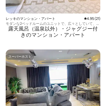
レッキのマンション・アパート
レビュー21件
4.95 (21)
モダンな2ベッドルームのユニットで、広々としていて、き
露天風呂（温泉以外）・ジャグジー付
れいで、安全です。lekki
きのマンション・アパート
スーパーホスト
スーパーホスト