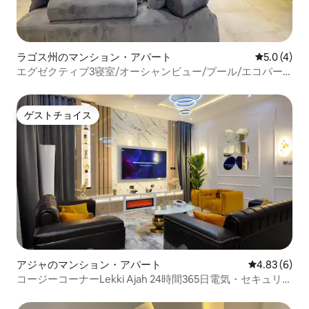
ラゴス州のマンション・アパート
レビュー4
5.0 (4)
エグゼクティブ3寝室/オーシャンビュー/プール/エコパー
ルタワーズVI
ゲストチョイス
ゲストチョイス
アジャのマンション・アパート
レビュー6件
4.83 (6)
コージーコーナーLekki Ajah 24時間365日電気・セキュリテ
ィ