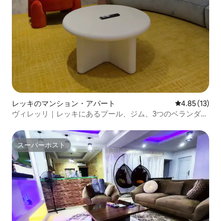
レッキのマンション・アパート
レビュー13件
4.85 (13)
ヴィレッリ｜レッキにあるプール、ジム、3つのベランダを
備えた1ベッドルーム
スーパーホスト
スーパーホスト