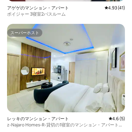
アゲゲのマンション・アパート
レビュー41件
4.93 (41)
ボイジャー 3寝室2バスルーム
スーパーホスト
スーパーホスト
レッキのマンション・アパート
レビュー5
4.6 (5)
z-Najaro Homes-R-貸切の1寝室のマンション・アパート、
レッキ