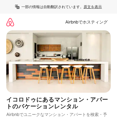
コ
一部の情報は自動翻訳されています。
原文を表示
ン
テ
ン
Airbnbでホスティング
ツ
に
ス
キ
ッ
プ
イコロドゥにあるマンション・アパー
トのバケーションレンタル
Airbnbでユニークなマンション・アパートを検索・予