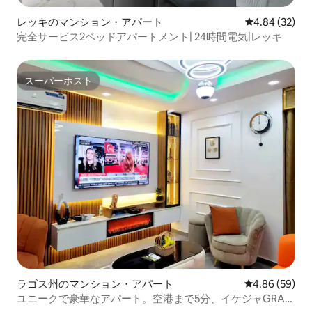
レッキのマンション・アパート
レビュー32件
4.84 (32)
完全サービス2ベッドアパートメント| 24時間電気|レッキ
スーパーホスト
スーパーホスト
ラゴス州のマンション・アパート
レビュー59件
4.86 (59)
ユニークで豪華なアパート。空港まで5分、イケジャGRA近
く