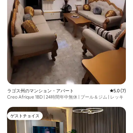
ラゴス州のマンション・アパート
レビュー7
5.0 (7)
Creo Afrique 1BD | 24時間年中無休 | プール＆ジム | レッキ
ゲストチョイス
ゲストチョイス