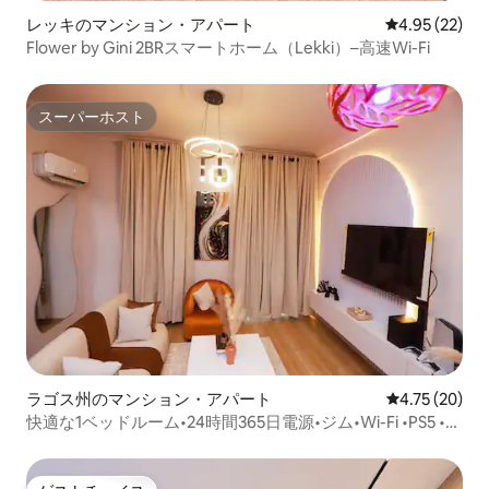
レッキのマンション・アパート
レビュー22件
4.95 (22)
Flower by Gini 2BRスマートホーム（Lekki）–高速Wi-Fi
スーパーホスト
スーパーホスト
ラゴス州のマンション・アパート
レビュー20件
4.75 (20)
快適な1ベッドルーム•24時間365日電源•ジム•Wi-Fi •PS5 •静
か•監視カメラ•25%オフ