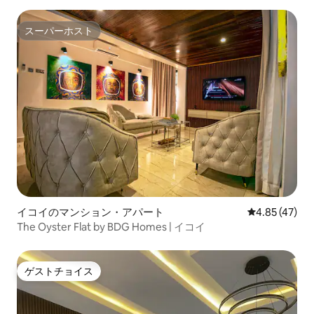
スーパーホスト
スーパーホスト
イコイのマンション・アパート
レビュー47件
4.85 (47)
The Oyster Flat by BDG Homes | イコイ
ゲストチョイス
ゲストチョイス