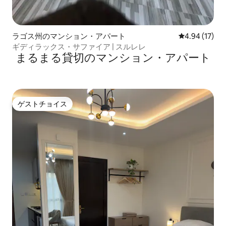
ラゴス州のマンション・アパート
レビュー17件
4.94 (17)
ギディラックス・サファイア | スルレレ
まるまる貸切のマンション・アパート
ゲストチョイス
ゲストチョイス