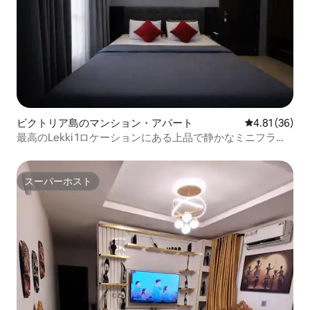
ビクトリア島のマンション・アパート
レビュー36件
4.81 (36)
最高のLekki 1ロケーションにある上品で静かなミニフラッ
ト
スーパーホスト
スーパーホスト