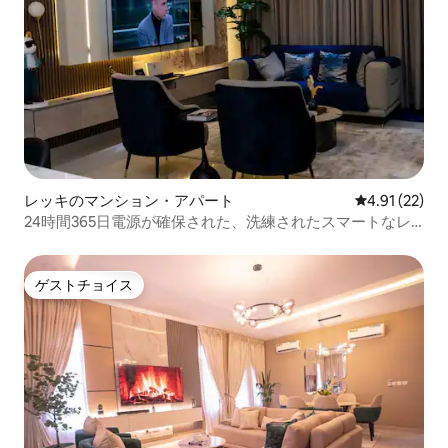
レッキのマンション・アパート
レビュー22件
4.91 (22)
24時間365日電源が確保された、洗練されたスマートなレ
ッキの2ベッドルームのアパート
ゲストチョイス
ゲストチョイス