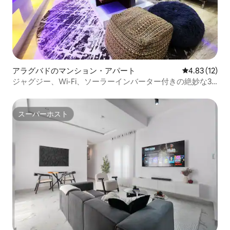
アラグバドのマンション・アパート
レビュー12件
4.83 (12)
ジャグジー、Wi-Fi、ソーラーインバーター付きの絶妙な3
ベッドルーム
スーパーホスト
スーパーホスト