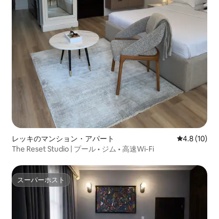
レッキのマンション・アパート
レビュー10
4.8 (10)
The Reset Studio | プール • ジム • 高速Wi-Fi
スーパーホスト
スーパーホスト