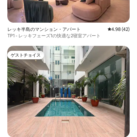
レッキ半島のマンション・アパート
レビュー42件
4.98 (42)
TP1 - レッキフェーズ1の快適な2寝室アパート
ゲストチョイス
ゲストチョイス