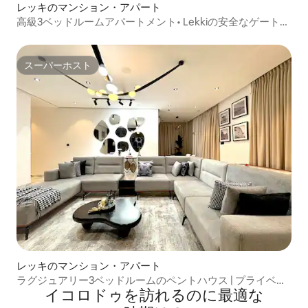
レッキのマンション・アパート
高級3ベッドルームアパートメント• Lekkiの安全なゲート付
きエステート
スーパーホスト
スーパーホスト
レッキのマンション・アパート
ラグジュアリー3ベッドルームのペントハウス | プライベー
イコロドゥを訪⁠れ⁠るの⁠に最⁠適⁠な
トシネマ、プール、PS5