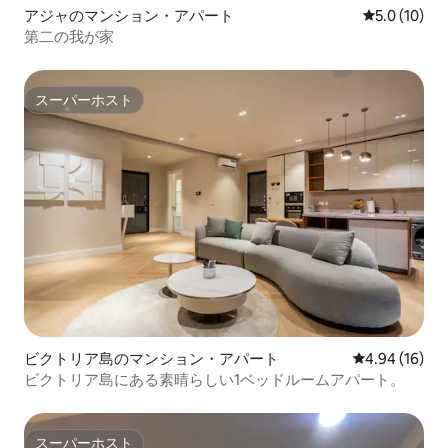
アジャのマンション・アパート
レビュー10
5.0 (10)
第二の我が家
スーパーホスト
スーパーホスト
ビクトリア島のマンション・アパート
レビュー16件
4.94 (16)
ビクトリア島にある素晴らしい1ベッドルームアパート。
スーパーホスト