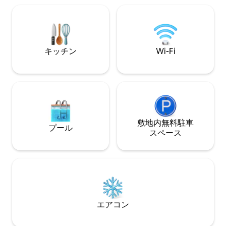
ビングルームでリ
のゲートセキュリ
備。一人旅やカッ
つかないながら便
の宿泊先からは、
キッチン
Wi-Fi
に簡単にアクセス
完璧な休息の場が
ます。
敷地内無料駐⁠車
プール
ス⁠ペ⁠ー⁠ス
エアコン