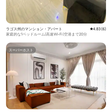
ラゴス州のマンション・アパート
レビュー6件
4.83 (6)
家庭的な1ベッドルーム|高速Wi-Fi |空港まで20分
スーパーホスト
スーパーホスト