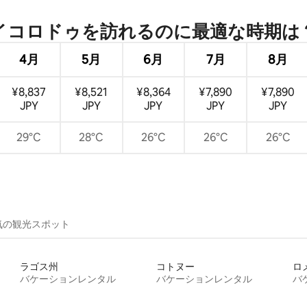
つ星中5つ星の平均評価
イコロドゥを訪⁠れ⁠るの⁠に最⁠適⁠な時⁠期⁠は⁠
4月
5月
6月
7月
8月
¥8,837
¥8,521
¥8,364
¥7,890
¥7,890
JPY
JPY
JPY
JPY
JPY
29°C
28°C
26°C
26°C
26°C
気の観光スポット
ラゴス州
コトヌー
ロ
バケーションレンタル
バケーションレンタル
バ