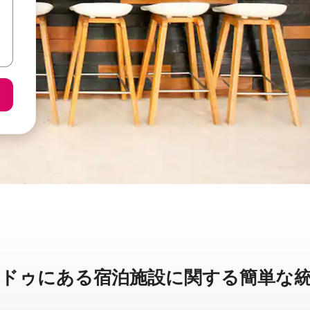
ゥに⁠あ⁠る宿⁠泊⁠施⁠設⁠に関⁠す⁠る簡⁠単⁠な統⁠