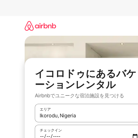
コ
ン
テ
ン
ツ
に
ス
キ
ッ
プ
イコロドゥにあるバケ
ーションレンタル
Airbnbでユニークな宿泊施設を見つける
エリア
検索結果が表示されたら、上下の矢印キーを使っ
チェックイン