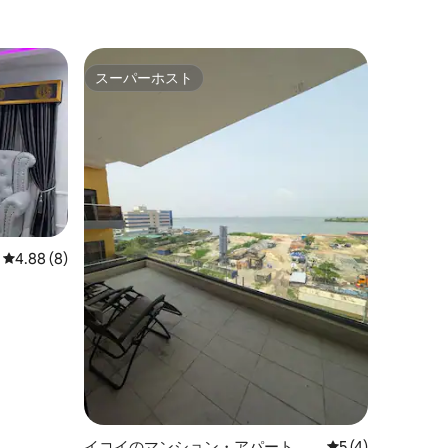
スーパーホスト
スーパーホスト
レビュー8件、5つ星中4.88つ星の平均評価
4.88 (8)
イコイのマンション・アパート
レビュー4件、5
5 (4)