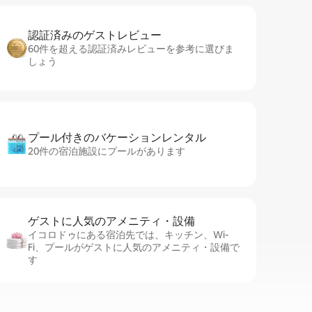
認証済みのゲ⁠ス⁠ト⁠レ⁠ビ⁠ュ⁠ー
60件を超える認証済みレビューを参考に選びま
しょう
プール付きのバ⁠ケ⁠ー⁠シ⁠ョ⁠ンレ⁠ン⁠タ⁠ル
20件の宿泊施設にプールがあります
ゲストに人⁠気⁠のア⁠メ⁠ニ⁠テ⁠ィ・設⁠備
イコロドゥにある宿泊先では、キッチン、Wi-
Fi、プールがゲストに人気のアメニティ・設備で
す