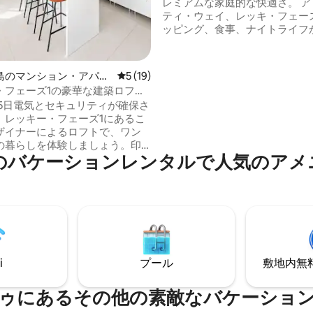
レミアムな家庭的な快適さ。 アドミラル
ティ・ウェイ、レッキ・フェー
ッピング、食事、ナイトライフ
圏内。 プールでリラックスしたり、衛星
放送、Netflix、Primeで映画
できます。超高速光ファイバーWi
つ星中5つ星の平均評価
島のマンション・アパー
レビュー19件、5つ星中5つ星の平均評価
5 (19)
電機と太陽光発電によるバック
・フェーズ1の豪華な建築ロフト
源により、24時間365日途切れ
付き）
65日電気とセキュリティが確保さ
い快適なエアコン環境を提供しま
、レッキー・フェーズ1にあるこ
かな住宅地です。集会には不向
ザイナーによるロフトで、ワン
屋内外で厳重に禁煙です。喫煙
の暮らしを体験しましょう。印
滞在予定の場合は、こちらのア
のバケーションレンタルで人気のアメ
い天井、存在感のある階段、暖
予約しないようにお願いいたし
る木の仕上げ、こだわり抜いた
ア、モダンで贅沢な雰囲気を備
ユニークな空間は、スタイルと
自然に融合させています。設備
キッチン、スマートテレビ、高
i、プール、ジム、24時間365日の
、エレベーターなどを備えた、
i
プール
敷地内無料駐
ストラン、ラウンジ、ナイトラ
い、中心部の絶好のロケーショ
お部屋をお楽しみください。
ゥにあるその他の素敵なバケーショ