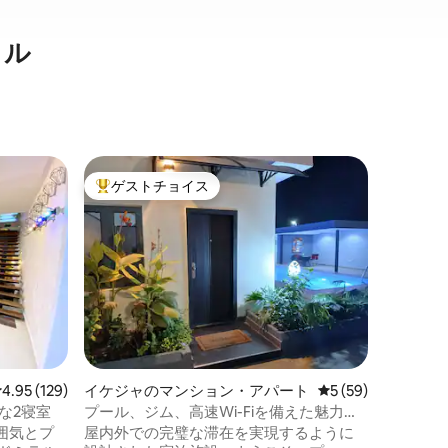
タル
ビクトリ
ゲストチョイス
ゲスト
大好評のゲストチョイスです。
ゲスト
アパート
ラグーン
| 1004 Est
ヴィクト
部屋で、
がら目を
るくモダ
ン・アパ
す。広々
ゴスを探
ことができます。 
ングエリ
レビュー129件、5つ星中4.95つ星の平均評価
4.95 (129)
イケジャのマンション・アパート
レビュー59件、5
5 (59)
速Wi-
ご利用い
華な2寝室
プール、ジム、高速Wi-Fiを備えた魅力的
には、無
な寝室2室のお家
囲気とプ
屋内外での完璧な滞在を実現するように
す。安全