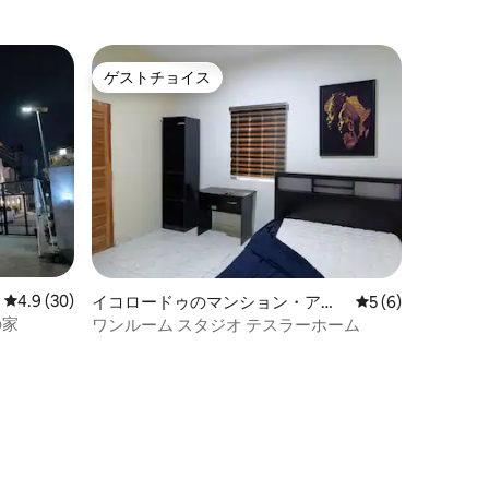
ゲストチョイス
ゲストチョイス
レビュー30件、5つ星中4.9つ星の平均評価
4.9 (30)
イコロードゥのマンション・アパ
レビュー6件、5
5 (6)
ート
の家
ワンルーム スタジオ テスラーホーム