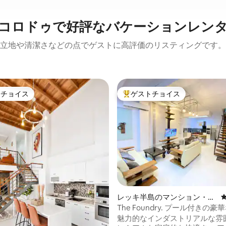
コロドゥで好評なバケーションレン
立地や清潔さなどの点でゲストに高評価のリスティングです。
トチョイス
ゲストチョイス
ゲストチョイスです。
大好評のゲストチョイスです。
レッキ半島のマンション・ア
パート
The Foundry. プール付きの豪
魅力的なインダストリアルな雰