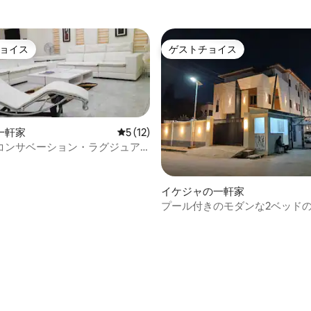
ョイス
ゲストチョイス
ョイス
ゲストチョイス
一軒家
レビュー12件、5つ星中5つ星の平均評価
5 (12)
コンサベーション・ラグジュア
レス、5ベッド、ジム＆プール
イケジャの一軒家
プール付きのモダンな2ベッド
星中5つ星の平均評価