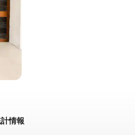
計⁠情⁠報