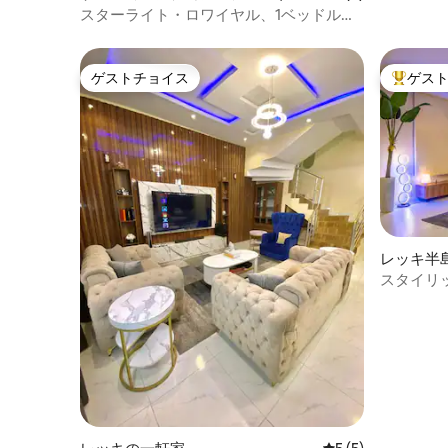
スターライト・ロワイヤル、1ベッドルー
ム | 映画館 + PS5、レッキ
ゲストチョイス
ゲス
ゲストチョイス
大好評の
レッキ半
パート
スタイリ
源｜高速