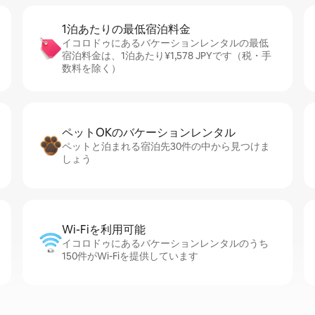
1泊あたりの最⁠低⁠宿⁠泊⁠料⁠金
イコロドゥにあるバケーションレンタルの最低
宿泊料金は、1泊あたり¥1,578 JPYです（税・手
数料を除く）
ペットOKのバ⁠ケ⁠ー⁠シ⁠ョ⁠ンレ⁠ン⁠タ⁠ル
ペットと泊まれる宿泊先30件の中から見つけま
しょう
Wi-Fiを利⁠用⁠可⁠能
イコロドゥにあるバケーションレンタルのうち
150件がWi-Fiを提供しています