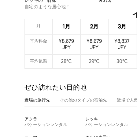
レッキの一軒家
レビュー5件、5
5 (5)
自宅のような居心地！
月
1月
2月
3月
¥8,679
¥8,679
¥8,837
平均料金
JPY
JPY
JPY
28°C
29°C
30°C
平均気温
ぜひ訪⁠れ⁠た⁠い目⁠的⁠地
近場の旅行先
その他のタ⁠イ⁠プ⁠の宿⁠泊⁠先
近場で人
アクラ
レッキ
バケーションレンタル
バケーションレンタル