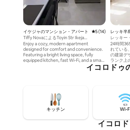
イケジャのマンション・アパート
レビュー14件、5
5 (14)
レッキ半
ト
Tiffy NovaによるToyin Str Ikeja
レッキー
Apartment 1
（プール
Enjoy a cozy, modern apartment
24時間3
designed for comfort and convenience.
れている
Featuring a bright living space, fully
の建築デ
equipped kitchen, fast Wi-Fi, and a smart
ランク上
イコロドゥ
TV, it’s perfect for both short and long
象的な高
stays. Located in a quiet, convenient
かみのあ
area close to shops and attractions—
インテリ
your ideal home away from home.
えたこの
快適さを
の整った
速Wi-F
電力供給
キッチン
Wi-F
最高のレ
イフに近
ンにある
イコロド