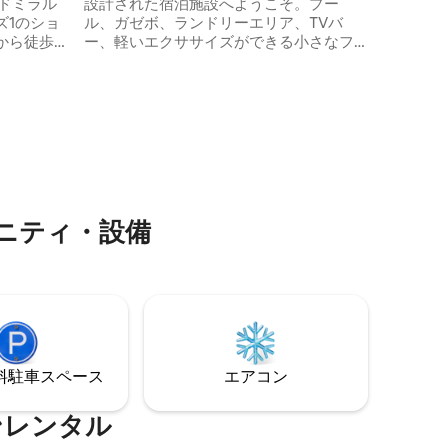
設計された宿泊施設へようこそ。プー
ーチ、レ
ズ1のショ
ル、ガゼボ、ランドリーエリア、TVバ
です。
から徒歩
ー、軽いエクササイズができる小さなフ
ィットネスエリアを備えています。 屋内
を楽しんだり
では、65インチのスマートテレビとレザ
-Fi。発
ー製の座具が備えられたリビングスペー
アップ電
スをお楽しみください。寝室2部屋はスイ
ることのな
ートルーム仕様で、モダンなバスルーム
す。 静
が備えられ、水圧も抜群です。 キッチン
きです。
にはコンロと換気扇が完備されていま
者の方が
す。高速Wi-Fiと有線インターネットが完
パートを
備されており、24時間365日電源が供給さ
ニティ・設備
ます。
れています。 警備員とポーターが常に対
応いたします。
⁠車ス⁠ペ⁠ー⁠ス
エアコン
ンレンタル