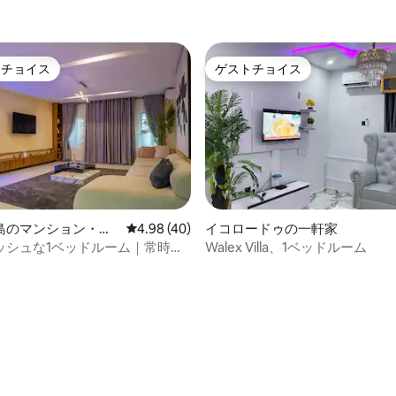
トチョイス
ゲストチョイス
ゲストチョイスです。
ゲストチョイス
島のマンション・ア
レビュー40件、5つ星中4.98つ星の平均評価
4.98 (40)
イコロードゥの一軒家
ッシュな1ベッドルーム｜常時電
Walex Villa、1ベッドルーム
インターネット