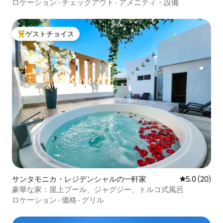
ロケーション
·
チェックアウト
·
アメニティ・設備
ゲストチョイス
大好評のゲストチョイスです。
サンタモニカ・レジデンシャルの一軒家
レビュー20
5.0 (20)
豪華な家：屋上プール、ジャグジー、トルコ式風呂
ロケーション
·
価格
·
グリル