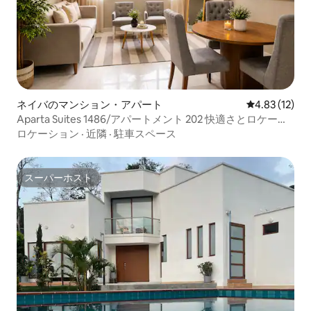
ネイバのマンション・アパート
レビュー12件
4.83 (12)
Aparta Suites 1486/アパートメント 202 快適さとロケーシ
ョン
ロケーション
·
近隣
·
駐車スペース
スーパーホスト
スーパーホスト