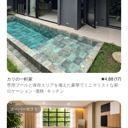
カリの一軒家
レビュー17件
4.88 (17)
専用プールと保存エリアを備えた豪華でミニマリストな家
ロケーション
·
価格
·
キッチン
スーパーホスト
スーパーホスト