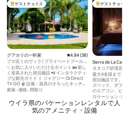
ゲストチョイス
ゲストチョイス
大好評のゲストチョイスです。
大好評のゲストチ
グアカリの一軒家
レビュー38件、5つ星中4.84
4.84 (38)
ブガ近くのヴィラ | プライベートプール +
Sierra de La C
ジャグジー
✨ お気に入りいただけるポイント 🏡 新し
ス
タタコア砂漠近く
く改装された宿泊施設 📲 インタラクティ
ル/朝食
最大4名様までご
ブな観光ガイド 💧 ジャグジー 📺 Direct
宿泊施設です。専
TV GO 🫕 設備・器具のそろったキッチン
ズベッド、ダブル
🧖🏾 個室トルコ式バスルーム 👩‍💼 24時間
家族
·
価格
·
間取り
のエアコン、ビデ
365日対応のコンシェルジュサービス（独
システムをお楽し
ロケーション
·
家
立したエリアで） 💦 屋外シャワー付きス
ウイラ県のバケーションレンタルで人
る自転車2台で探
イミングプール •💆🏽‍♀️ マッサージサービス
体験を楽しんだり
気のアメニティ・設備
（追加料金） 🏓卓球台、サッカー場、ボ
的な朝食で1日を
ードゲーム、焚き火など 🍖 バーベキュー
マッサージの追加
エリアと広い緑地 ☕ 無料のコーヒーなど
います。キッチン
🌬️ 扇風機、高速Wi-Fi、スマートテレビ
金で、便利な空港