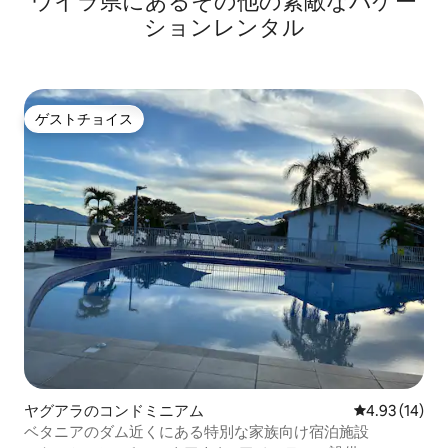
ウイラ県にあるその他の素敵なバケー
ションレンタル
ゲストチョイス
ゲストチョイス
ヤグアラのコンドミニアム
レビュー14件
4.93 (14)
ベタニアのダム近くにある特別な家族向け宿泊施設