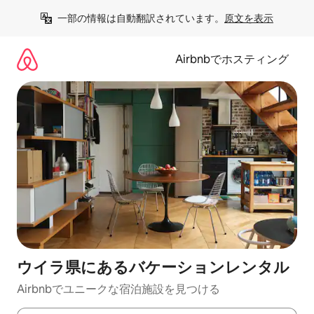
コ
一部の情報は自動翻訳されています。
原文を表示
ン
テ
ン
Airbnbでホスティング
ツ
に
ス
キ
ッ
プ
ウイラ県にあるバケーションレンタル
Airbnbでユニークな宿泊施設を見つける