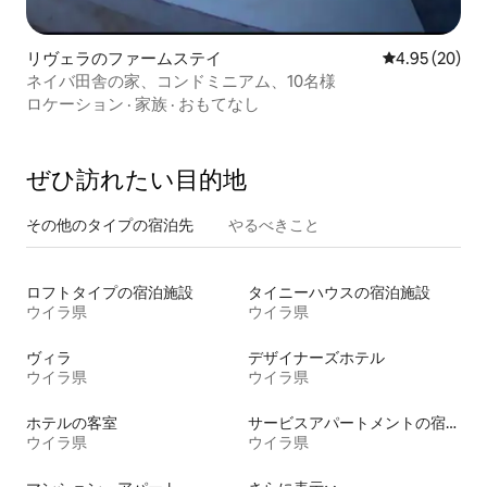
リヴェラのファームステイ
レビュー20件
4.95 (20)
ネイバ田舎の家、コンドミニアム、10名様
ロケーション
·
家族
·
おもてなし
ぜひ訪⁠れ⁠た⁠い目⁠的⁠地
その他のタ⁠イ⁠プ⁠の宿⁠泊⁠先
やるべきこと
ロフトタイプの宿泊施設
タイニーハウスの宿泊施設
ウイラ県
ウイラ県
ヴィラ
デザイナーズホテル
ウイラ県
ウイラ県
ホテルの客室
サービスアパートメントの宿泊施設
ウイラ県
ウイラ県