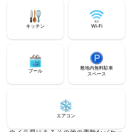
🚗専用駐車場
きます。タタコア
か1時間の距離に
静けさ、冒険、快
す。
キッチン
Wi-Fi
敷地内無料駐⁠車
プール
ス⁠ペ⁠ー⁠ス
エアコン