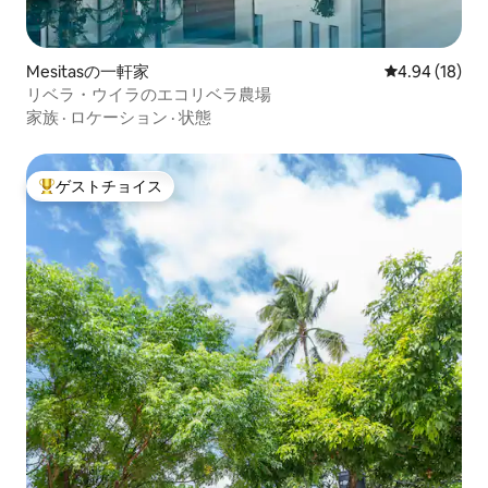
Mesitasの一軒家
レビュー18件
4.94 (18)
リベラ・ウイラのエコリベラ農場
家族
·
ロケーション
·
状態
ゲストチョイス
大好評のゲストチョイスです。