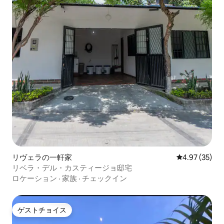
リヴェラの一軒家
レビュー35件
4.97 (35)
リベラ・デル・カスティージョ邸宅
ロケーション
·
家族
·
チェックイン
ゲストチョイス
ゲストチョイス