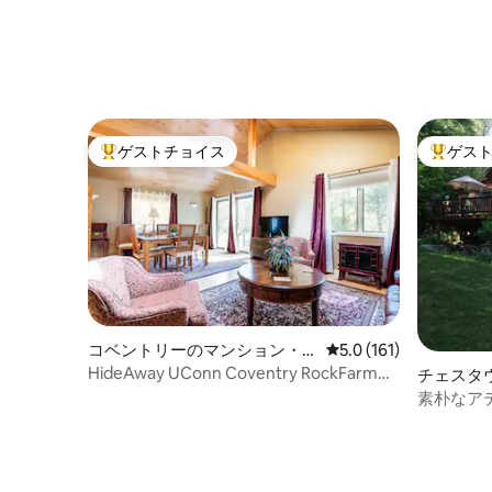
ゲストチョイス
ゲス
大好評のゲストチョイスです。
大好評の
コベントリーのマンション・
レビュー161件、5つ
5.0 (161)
アパート
HideAway UConn Coventry RockFarm
チェスタ
BnB朝食A +
パート
素朴なア
マンショ