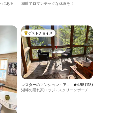
トにある
湖畔でロマンチックな休暇を！
ト
ゲストチョイス
大好評のゲストチョイスです。
レスターのマンション・アパ
レビュー118件、5つ星
4.95 (118)
ート
湖畔の隠れ家ロッジ - スクリーンポーチと
マウンテンビュー