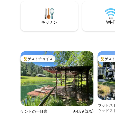
のキャビンをお楽しみください。 バスタ
ださい。
ブ、バーベキュー、薪ストーブ、充実し
しています。 プライベート
たキッチンなど、素晴らしいアメニテ
にハドソ
ィ・設備が揃っています。本を読み、景
ブランチ
色を楽しみ、ハイキングやかわいい町を
をお楽し
キッチン
Wi-F
満喫しましょう。 もっと広いお部屋が必
ストック
要ですか？いとこの小屋「Wonders
キー/ス
Never Cease」をお試しください。
ゲストチョイス
ゲス
大好評のゲストチョイスです。
大好評の
ウッドス
ウッドス
ゲントの一軒家
レビュー375件、5つ星
4.89 (375)