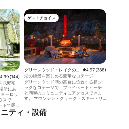
カイロの
ゲストチョイス
ゲス
ゲストチョイス
大好評
モダンな
ハドソン
8エーカ
ナビアス
ロー。 
急流の音
や夕食を
て、あな
グスポッ
ト、ハイ
グリーンウッド・レイクのコ
レビュー388件、5つ星
4.97 (388)
魚が放た
テージ
湖の絶景を楽しめる豪華なコテージ
レビュー144件、5つ星中4.99つ星の平均評価
4.99 (144)
眺めなが
グリーンウッド湖の高台に位置する超シ
えたかっ
ス式邸宅
ックなコテージで、プライベートビーチ
ョージ・
場所にあ
と湖畔のコミュニティにアクセスできま
ベル2の
、ヨーロッ
す。 マウンテン・クリーク・スキー・リ
ません。
ウスで
ゾート、スパ＆ウォーターパーク、ピー
ートで囲
タースキー＆チュービング、ウォリック
メニティ・設備
のクリーム工場、醸造所、ブドウ園、り
囲まれた
んご狩り。1寝室、1バスルーム、プレイ/
田舎の隠
オフィス/コモンルーム。中世紀モダンス
ような雰