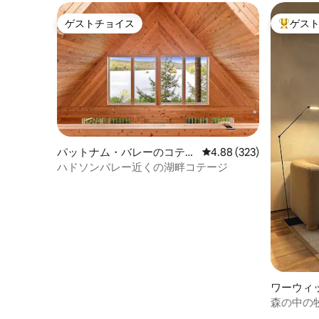
ゲストチョイス
ゲス
ゲストチョイス
大好評の
パットナム・バレーのコテー
レビュー323件、5つ星
4.88 (323)
ジ
ハドソンバレー近くの湖畔コテージ
ワーウィ
森の中の牧
ート