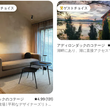
トチョイス
ゲストチョイス
ゲストチョイスです。
大好評のゲストチョイスです。
アディロンダックのコテージ
湖畔にあり、湖に直接アクセス
中4.88つ星の平均評価
景を楽しめます
ックのコテージ
レビュー131件、5つ星中4.99つ星の平均評価
4.99 (131)
場 | 平和なデザイナーズリトリ