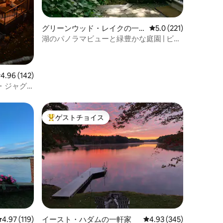
グリーンウッド・レイクの一
レビュー221件、5つ
5.0 (221)
軒家
湖のパノラマビューと緑豊かな庭園 | ビー
チへのアクセス
レビュー142件、5つ星中4.96つ星の平均評価
4.96 (142)
・ジャグ
ゲストチョイス
大好評のゲストチョイスです。
レビュー119件、5つ星中4.97つ星の平均評価
4.97 (119)
イースト・ハダムの一軒家
レビュー345件、5つ星
4.93 (345)