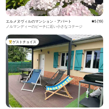
エルメヌヴィルのマンション・アパート
レビュー1
5 (19)
ノルマンディーのビーチに近い小さなコテージ
ゲストチョイス
大好評のゲストチョイスです。