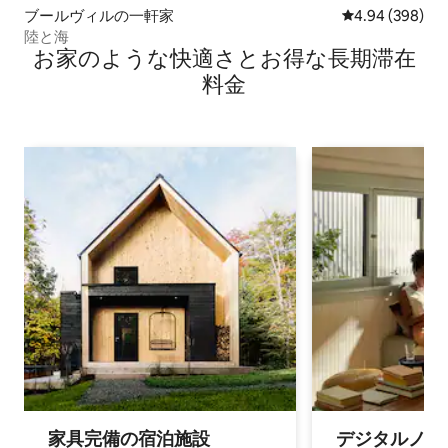
ブールヴィルの一軒家
レビュー398件
4.94 (398)
陸と海
お家のような快⁠適⁠さ⁠とお⁠得⁠な長⁠期⁠滞⁠在
料⁠金
家具完備の宿⁠泊⁠施⁠設
デジタルノマド