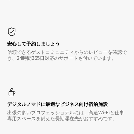
安心して予約しましょう
信頼できるゲストコミュニティからのレビューを確認で
き、24時間365日対応のサポートも付いています。
デジタルノマド⁠に最⁠適⁠なビ⁠ジ⁠ネ⁠ス⁠向⁠け宿⁠泊⁠施⁠設
出張の多いプロフェッショナルには、高速Wi-Fiと仕事
専用スペースを備えた長期滞在先がおすすめです。