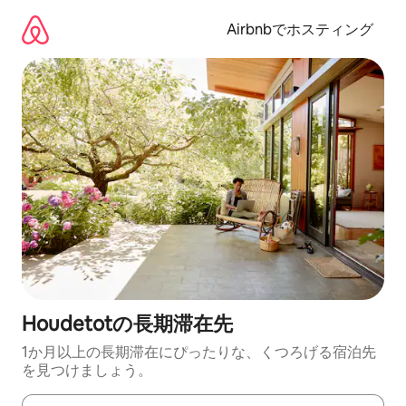
コ
ン
Airbnbでホスティング
テ
ン
ツ
に
ス
キ
ッ
プ
Houdetotの長期滞在先
1か月以上の長期滞在にぴったりな、くつろげる宿泊先
を見つけましょう。