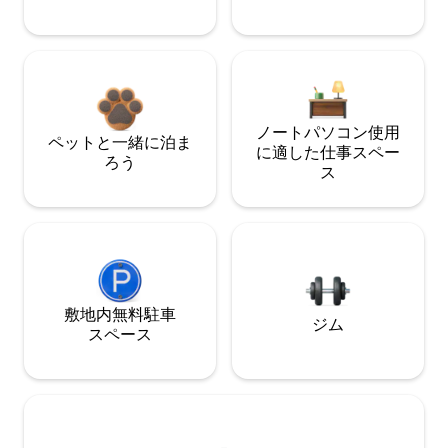
ノートパソコン使用
ペットと一緒に泊ま
に適した仕事スペー
ろう
ス
敷地内無料駐⁠車
ジム
ス⁠ペ⁠ー⁠ス