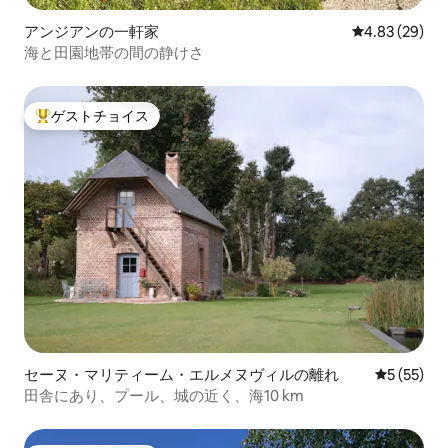
アンジアンの一軒家
レビュー29件
4.83 (29)
海と田園地帯の間の静けさ
ゲストチョイス
大好評のゲストチョイスです。
セーヌ・マリティーム・エルメヌヴィルの離れ
レビュー5
5 (55)
田舎にあり、プール、城の近く、海10 km