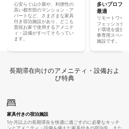
多⁠いプ⁠ロ⁠フ⁠ェ⁠
心安らぐ山小屋や、利便性の
高い都市部のマンション・ア
最⁠適
パートなど、さまざまな家具
リモートワーク
付き宿泊施設があり、どこも
フェッショナル
普段お家で使用するアメニテ
ド環境を提供する
ィ・設備がすべてそろってい
事専用スペース
ます。
施設です。
長期滞在向け⁠のア⁠メ⁠ニ⁠テ⁠ィ⁠・設⁠備⁠およ
び特⁠典
家具付き⁠の宿⁠泊⁠施⁠設
1か月以上の長期滞在を快適に過ごすのに必要なキッチ
ンとアメニティ・設備を備えた家具付きの宿泊先。また