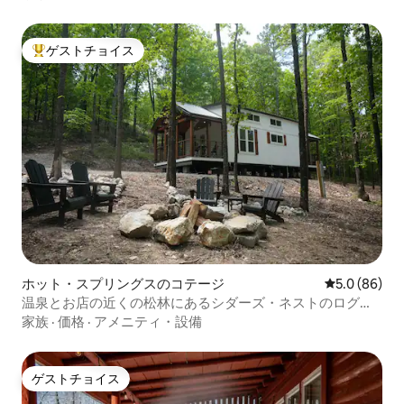
ゲストチョイス
大好評のゲストチョイスです。
ホット・スプリングスのコテージ
レビュー86
5.0 (86)
温泉とお店の近くの松林にあるシダーズ・ネストのログハ
ウス
家族
·
価格
·
アメニティ・設備
ゲストチョイス
ゲストチョイス