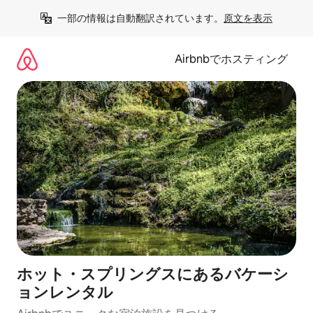
コ
一部の情報は自動翻訳されています。
原文を表示
ン
テ
ン
Airbnbでホスティング
ツ
に
ス
キ
ッ
プ
ホット・スプリングスにあるバケーシ
ョンレンタル