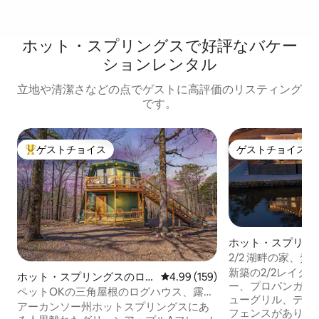
ホット・スプリングスで好評なバケー
ションレンタル
立地や清潔さなどの点でゲストに高評価のリスティング
です。
ゲストチョイス
ゲストチョイス
大好評のゲストチョイスです。
ゲストチョイス
ホット・スプリン
家
2/2 湖畔の家、
ームルーム！
新築の2/2レイク
ホット・スプリングスのロ
レビュー159件、5つ星中4.99
4.99 (159)
ー、プロパンガス
グハウス
ペットOKの三角屋根のログハウス、露天
ューグリル、デッ
風呂・ジャグジー、焚き火台付き
アーカンソー州ホットスプリングスにあ
フェンスがありま