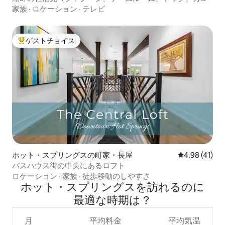
ック付き）
家族
·
ロケーション
·
テレビ
ゲストチョイス
大好評のゲストチョイスです。
ホット・スプリングスの町家・長屋
レビュー41件
4.98 (41)
バスハウス街の中央にあるロフト
ロケーション
·
家族
·
徒歩移動のしやすさ
ホット・スプリングスを訪⁠れ⁠るの⁠に
最⁠適⁠な時⁠期⁠は⁠？
月
平均料金
平均気温