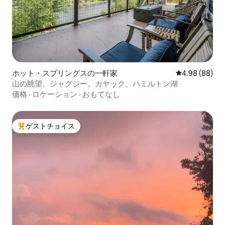
ホット・スプリングスの一軒家
レビュー88件
4.98 (88)
山の眺望、ジャグジー、カヤック、ハミルトン湖
価格
·
ロケーション
·
おもてなし
ゲストチョイス
大好評のゲストチョイスです。