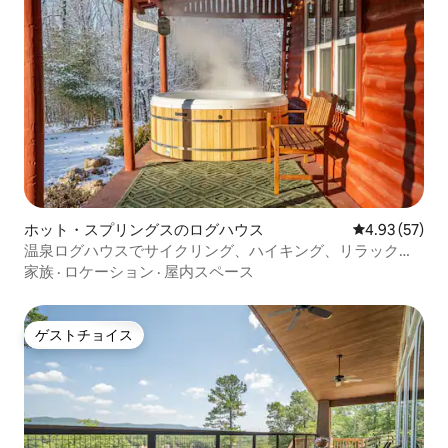
ホット・スプリングスのログハウス
レビュー57件
4.93 (57)
温泉ログハウスでサイクリング、ハイキング、リラックス
＆くつろぎを満喫
家族
·
ロケーション
·
屋内スペース
ゲストチョイス
ゲストチョイス