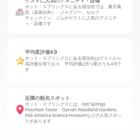
ゲストに人⁠気⁠のア⁠メ⁠ニ⁠テ⁠ィ・設⁠備
ホット・スプリングスにある宿泊先では、露天風
呂（温泉以外）・ジャグジー、セ⁠ル⁠フ
チ⁠ェ⁠ッ⁠ク⁠イ⁠ン、ジムがゲストに人気のアメニテ
ィ・設備です
平均星評価4.9
ホット・スプリングスにある宿泊先はゲストから
高評価を得ており、平均評価は5つ星のうち4.9で
す
近隣の観光ス⁠ポ⁠ッ⁠ト
ホット・スプリングスには、Hot Springs
Mountain Tower、Garvan Woodland Gardens、
Mid-America Science Museumなどの人気スポッ
トがあります