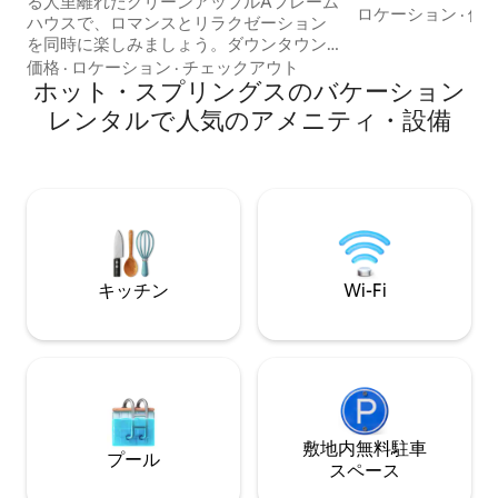
る人里離れたグリーンアップルAフレーム
ートテレビ。 ゲームルームへのアクセス
ロケーション
·
価
ハウスで、ロマンスとリラクゼーション
はレンタルで提供さ
を同時に楽しみましょう。ダウンタウン
Hideawayのゲ
からわずか15分のこのプライベートな隠
価格
·
ロケーション
·
チェックアウト
ゲームルームは徒
れ家には、ホットタブ、ファイヤーピッ
ホット・スプリングスのバケーション
ヤード台、シャッ
ト、集まりに最適な3つのデッキがありま
レンタルで人気のアメニティ・設備
ダーツボード、ポ
す。キャビンの居心地の良い魅力、快適
ル、50インチスマ
なベッド、そして充実したキッチンを気
FIが備わっていま
に入っていただけることでしょう。静か
ントと共有のボー
な森、モダンなアメニティ・設備、焚き
で楽しめるゲーム
火を囲んで星空を眺めるのをお楽しみく
ださい。ホットスプリングスのあらゆる
アクティビティに簡単にアクセスでき
る、静かな休暇を求めるカップルに最適
キッチン
Wi-Fi
です
敷地内無料駐⁠車
プール
ス⁠ペ⁠ー⁠ス