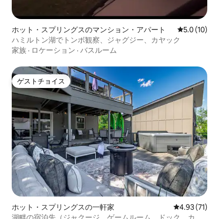
ホット・スプリングスのマンション・アパート
レビュー10
5.0 (10)
ハミルトン湖でトンボ観察、ジャグジー、カヤック
家族
·
ロケーション
·
バスルーム
ゲストチョイス
ゲストチョイス
ホット・スプリングスの一軒家
レビュー71件
4.93 (71)
湖畔の宿泊先（ジャクージ、ゲームルーム、ドック、カヤ