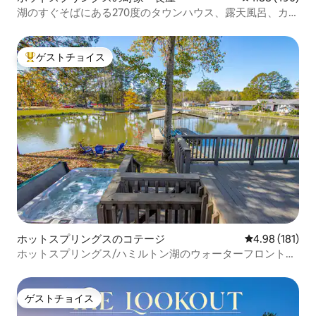
湖のすぐそばにある270度のタウンハウス、露天風呂、カヤ
ック
ゲストチョイス
大好評のゲストチョイスです。
ホットスプリングスのコテージ
レビュー181件
4.98 (181)
ホットスプリングス/ハミルトン湖のウォーターフロント、
ジャグジー付き
ゲストチョイス
ゲストチョイス