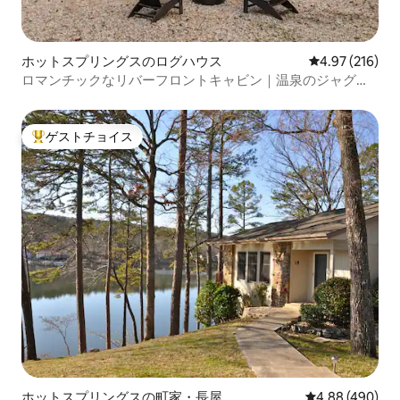
ホットスプリングスのログハウス
レビュー216件
4.97 (216)
ロマンチックなリバーフロントキャビン｜温泉のジャグジ
ー
ゲストチョイス
大好評のゲストチョイスです。
ホットスプリングスの町家・長屋
レビュー490件
4.88 (490)