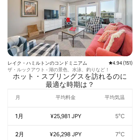
レイク・ハミルトンのコンドミニアム
レビュー151件
4.94 (151)
ザ・ルックアウト - 湖の景色、水泳、釣りなど！
ホット・スプリングスを訪⁠れ⁠るの⁠に
最⁠適⁠な時⁠期⁠は⁠？
月
平均料金
平均気温
1月
¥25,981 JPY
5°C
2月
¥26,298 JPY
7°C