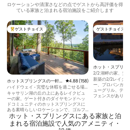
ロケーションや清潔さなどの点でゲストから高評価を得
ている家族と泊まれる宿泊施設をご紹介します
ゲストチョイス
ゲストチョイス
大好評のゲストチョイスです。
ゲストチョイス
ホット・スプリン
家
2/2 湖畔の家、
ームルーム！
新築の2/2レイク
ホットスプリングスの一軒
レビュー158件、5つ星中4.88
4.88 (158)
ー、プロパンガス
家
ハイドウェイ - 完璧な休暇を過ごせる場
ューグリル、デッ
所
キャサリン湖の丘の上にあるレイクビュ
フェンスがありま
ーの家。ゲート付きのダイヤモンドヘッ
ートテレビ。 ゲームルームへのアクセス
ドコミュニティのホットスプリングスに
はレンタルで提供さ
ある素晴らしいロケーションで、ゴルフ
Hideawayのゲ
ホット・スプリングスにある家族と泊
コース、プール、テニス/バスケットボー
ゲームルームは徒
ルコートなどのアメニティをご利用いた
まれる宿泊施設で人気のアメニティ・
ヤード台、シャッ
だけます！食品や必需品を購入できるデ
ダーツボード、ポ