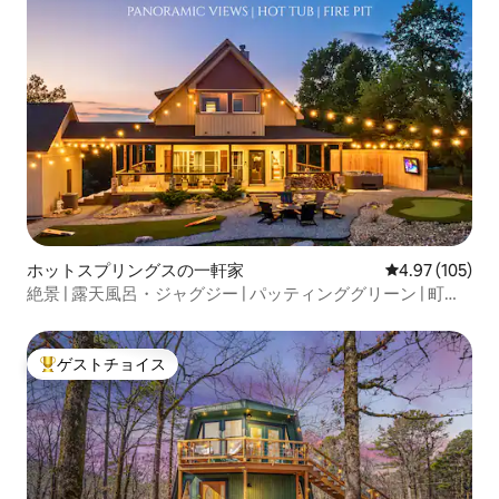
ホットスプリングスの一軒家
レビュー105件
4.97 (105)
絶景 | 露天風呂・ジャグジー | パッティンググリーン | 町の
近く
ゲストチョイス
大好評のゲストチョイスです。