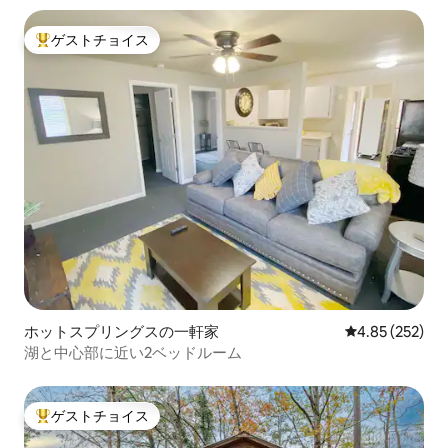
ゲストチョイス
大好評のゲストチョイスです。
ホットスプリングスの一軒家
レビュー252件
4.85 (252)
湖と中心部に近い2ベッドルーム
ゲストチョイス
大好評のゲストチョイスです。