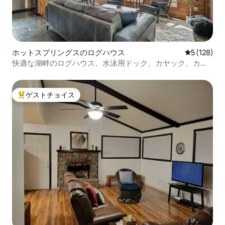
ホットスプリングスのログハウス
レビュー12
5 (128)
快適な湖畔のログハウス、水泳用ドック、カヤック、カヌ
ー
ゲストチョイス
大好評のゲストチョイスです。