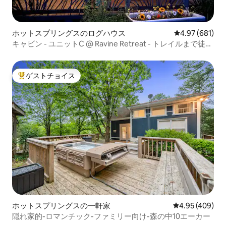
ホットスプリングスのログハウス
レビュー681件
4.97 (681)
キャビン - ユニットC @ Ravine Retreat - トレイルまで徒
歩！
ゲストチョイス
大好評のゲストチョイスです。
ホットスプリングスの一軒家
レビュー409件
4.95 (409)
隠れ家的-ロマンチック-ファミリー向け-森の中10エーカー