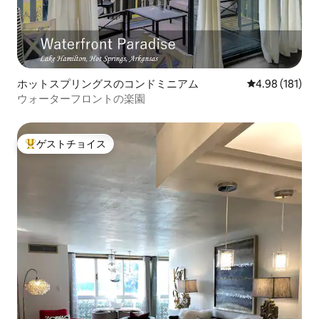
ホットスプリングスのコンドミニアム
レビュー181件
4.98 (181)
ウォーターフロントの楽園
ゲストチョイス
大好評のゲストチョイスです。