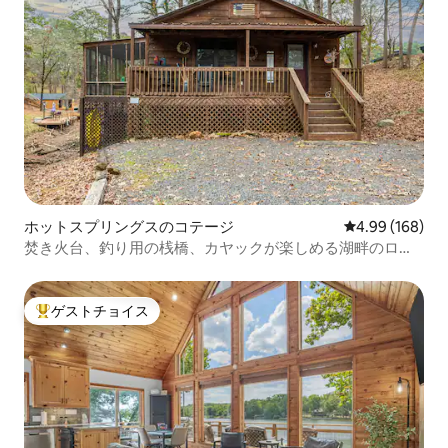
ホットスプリングスのコテージ
レビュー168件
4.99 (168)
焚き火台、釣り用の桟橋、カヤックが楽しめる湖畔のログ
ハウス
ゲストチョイス
大好評のゲストチョイスです。