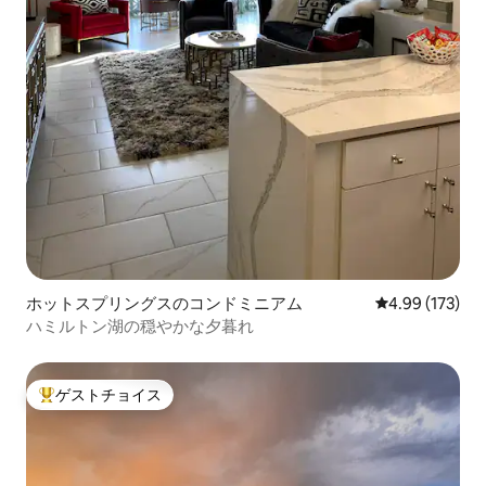
ホットスプリングスのコンドミニアム
レビュー173件
4.99 (173)
ハミルトン湖の穏やかな夕暮れ
ゲストチョイス
大好評のゲストチョイスです。