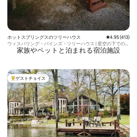
ホットスプリングスのツリーハウス
レビュー413件
4.95 (413)
ウィスパリング・パインズ・ツリーハウス | 星空の下でのん
家族やペットと泊まれる宿泊施設
びり
ゲストチョイス
大好評のゲストチョイスです。