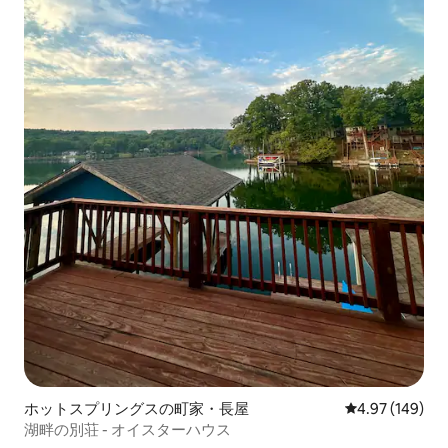
ホットスプリングスの町家・長屋
レビュー149件
4.97 (149)
湖畔の別荘 - オイスターハウス