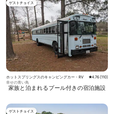
ゲストチョイス
ゲストチョイス
ホットスプリングスのキャンピングカー・RV
レビュー110
4.76 (110)
幸せの青い鳥
家族と泊まれるプール付きの宿泊施設
ゲストチョイス
ゲストチョイス