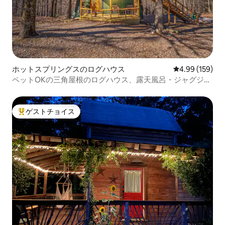
ホットスプリングスのログハウス
レビュー159件
4.99 (159)
ペットOKの三角屋根のログハウス、露天風呂・ジャグジ
ー、焚き火台付き
ゲストチョイス
大好評のゲストチョイスです。