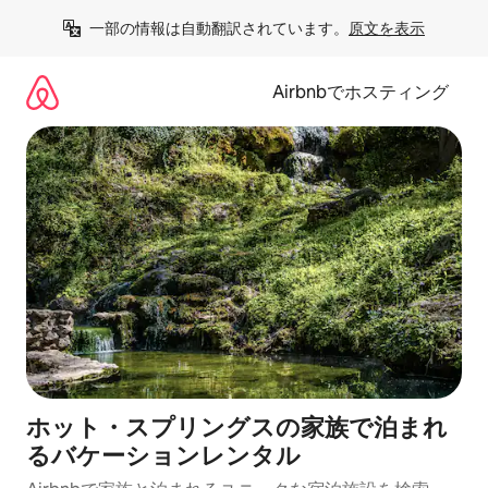
コ
一部の情報は自動翻訳されています。
原文を表示
ン
テ
ン
Airbnbでホスティング
ツ
に
ス
キ
ッ
プ
ホット・スプリングスの家族で泊まれ
るバケーションレンタル