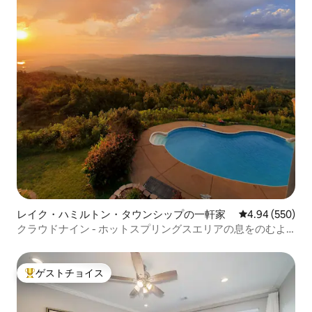
レイク・ハミルトン・タウンシップの一軒家
レビュー550件
4.94 (550)
クラウドナイン - ホットスプリングスエリアの息をのむよ
うな景色
ゲストチョイス
大好評のゲストチョイスです。