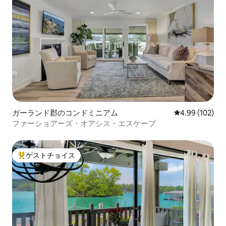
ガーランド郡のコンドミニアム
レビュー102件
4.99 (102)
ファーショアーズ・オアシス・エスケープ
ゲストチョイス
大好評のゲストチョイスです。