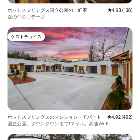
ホットスプリングス国立公園の一軒家
レビュー138件
4.98 (138)
森の中のコテージ
ゲストチョイス
ゲストチョイス
ホットスプリングスのマンション・アパート
レビュー492件
4.92 (492)
国立公園、ダウンタウンまで1マイル、高速Wi-Fi