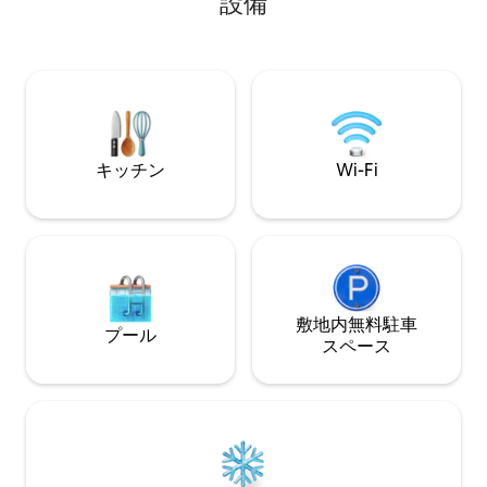
設備
リストアが正面ゲートにあります。中は
ル、50インチスマ
人里離れたが広々としたお部屋で、大き
FIが備わっていま
なバックデッキにはジャグジーがあり、
ントと共有のボー
リラックスして湖の景色を楽しむことが
で楽しめるゲーム
できます！ キャサリン州立公園に近く、
カヤックを借りたり、ハイキングや探索
を楽しめます！ホットスプリングスのア
ップタウンまでわずか20分。素敵な休暇
キッチン
Wi-Fi
が待っています！
敷地内無料駐⁠車
プール
ス⁠ペ⁠ー⁠ス