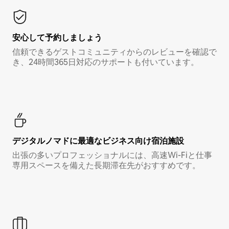
安心して予約しましょう
信頼できるゲストコミュニティからのレビューを確認で
き、24時間365日対応のサポートも付いています。
デジタルノマド⁠に最⁠適⁠なビ⁠ジ⁠ネ⁠ス⁠向⁠け宿⁠泊⁠施⁠設
出張の多いプロフェッショナルには、高速Wi-Fiと仕事
専用スペースを備えた長期滞在先がおすすめです。