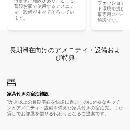
付き宿泊施設があり、どこも
フェッショナル
普段お家で使用するアメニテ
ド環境を提供する
ィ・設備がすべてそろってい
事専用スペース
ます。
施設です。
長期滞在向け⁠のア⁠メ⁠ニ⁠テ⁠ィ⁠・設⁠備⁠およ
び特⁠典
家具付き⁠の宿⁠泊⁠施⁠設
1か月以上の長期滞在を快適に過ごすのに必要なキッチ
ンとアメニティ・設備を備えた家具付きの宿泊先。また
貸しでお部屋を借りる代わりとなるご提案です。