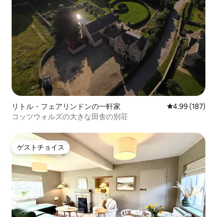
リトル・フェアリンドンの一軒家
レビュー187件
4.99 (187)
コッツウォルズの大きな田舎の別荘
ゲストチョイス
ゲストチョイス