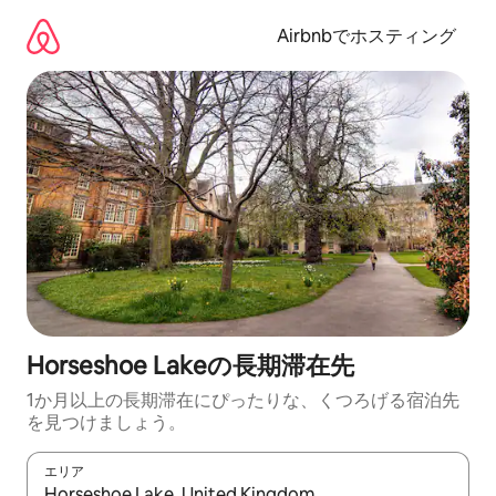
コ
ン
Airbnbでホスティング
テ
ン
ツ
に
ス
キ
ッ
プ
Horseshoe Lakeの長期滞在先
1か月以上の長期滞在にぴったりな、くつろげる宿泊先
を見つけましょう。
エリア
検索結果が表示されたら、上下の矢印キーを使って移動するか、