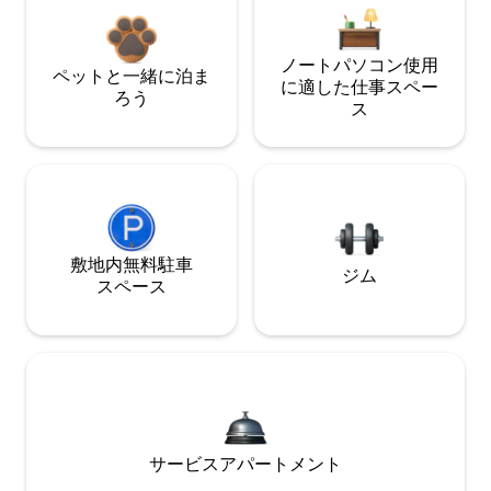
ノートパソコン使用
ペットと一緒に泊ま
に適した仕事スペー
ろう
ス
敷地内無料駐⁠車
ジム
ス⁠ペ⁠ー⁠ス
サービスアパートメント