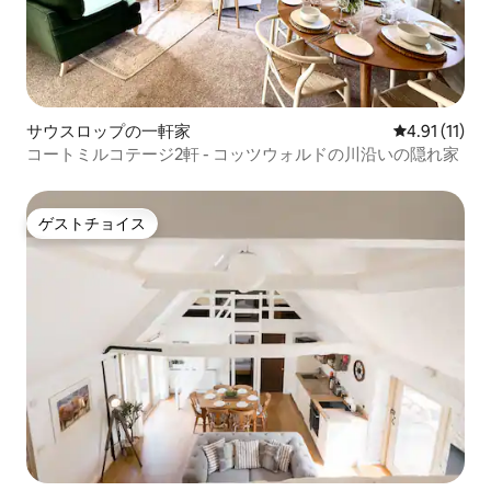
サウスロップの一軒家
レビュー11件
4.91 (11)
コートミルコテージ2軒 - コッツウォルドの川沿いの隠れ家
ゲストチョイス
ゲストチョイス