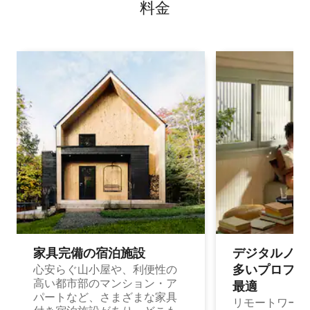
料⁠金
家具完備の宿⁠泊⁠施⁠設
デジタルノマド
多⁠いプ⁠ロ⁠フ⁠ェ⁠
心安らぐ山小屋や、利便性の
高い都市部のマンション・ア
最⁠適
パートなど、さまざまな家具
リモートワーク