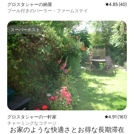
グロスタシャーの納屋
レビュー40件
4.85 (40)
プール付きのパーラー・ファームステイ
スーパーホスト
スーパーホスト
グロスタシャーの一軒家
レビュー161
4.91 (161)
チャーミングなコテージ
お家のような快⁠適⁠さ⁠とお⁠得⁠な長⁠期⁠滞⁠在