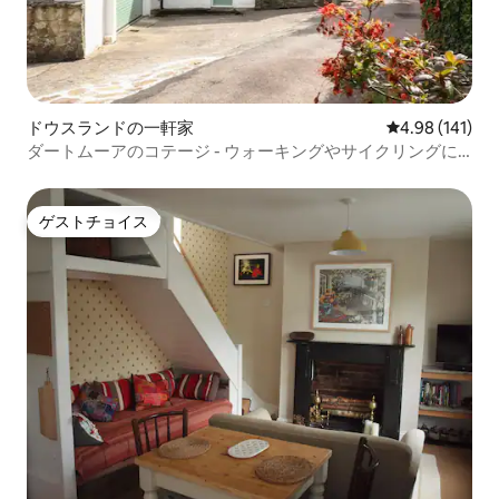
ドウスランドの一軒家
レビュー141件
4.98 (141)
ダートムーアのコテージ - ウォーキングやサイクリングに
最適
ゲストチョイス
ゲストチョイス