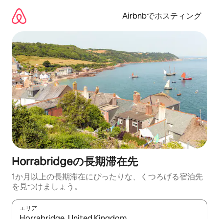
コ
ン
Airbnbでホスティング
テ
ン
ツ
に
ス
キ
ッ
プ
Horrabridgeの長期滞在先
1か月以上の長期滞在にぴったりな、くつろげる宿泊先
を見つけましょう。
エリア
検索結果が表示されたら、上下の矢印キーを使って移動するか、