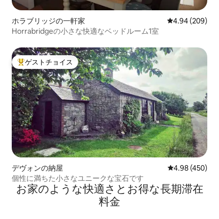
ホラブリッジの一軒家
レビュー209件
4.94 (209)
Horrabridgeの小さな快適なベッドルーム1室
ゲストチョイス
大好評のゲストチョイスです。
デヴォンの納屋
レビュー450件
4.98 (450)
個性に満ちた小さなユニークな宝石です
お家のような快⁠適⁠さ⁠とお⁠得⁠な長⁠期⁠滞⁠在
料⁠金