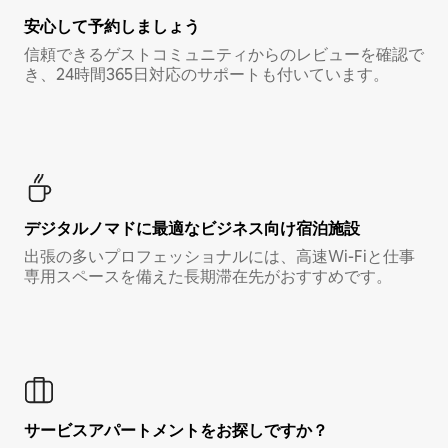
安心して予約しましょう
信頼できるゲストコミュニティからのレビューを確認で
き、24時間365日対応のサポートも付いています。
デジタルノマド⁠に最⁠適⁠なビ⁠ジ⁠ネ⁠ス⁠向⁠け宿⁠泊⁠施⁠設
出張の多いプロフェッショナルには、高速Wi-Fiと仕事
専用スペースを備えた長期滞在先がおすすめです。
サービスアパートメントをお探しですか？