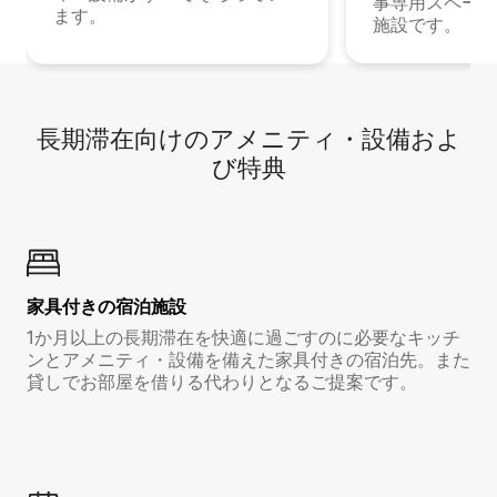
事専用スペース
ます。
施設です。
長期滞在向け⁠のア⁠メ⁠ニ⁠テ⁠ィ⁠・設⁠備⁠およ
び特⁠典
家具付き⁠の宿⁠泊⁠施⁠設
1か月以上の長期滞在を快適に過ごすのに必要なキッチ
ンとアメニティ・設備を備えた家具付きの宿泊先。また
貸しでお部屋を借りる代わりとなるご提案です。