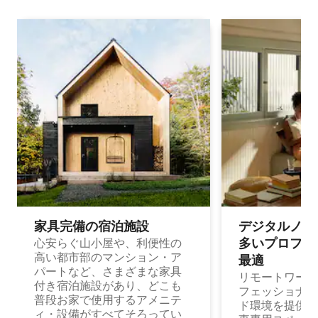
家具完備の宿⁠泊⁠施⁠設
デジタルノマド
多⁠いプ⁠ロ⁠フ⁠ェ⁠
心安らぐ山小屋や、利便性の
高い都市部のマンション・ア
最⁠適
パートなど、さまざまな家具
リモートワーク
付き宿泊施設があり、どこも
フェッショナル
普段お家で使用するアメニテ
ド環境を提供する
ィ・設備がすべてそろってい