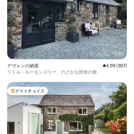
デヴォンの納屋
レビュー397件
4.99 (397)
リトル・ルーモンズリー、のどかな田舎の旅
ゲストチョイス
大好評のゲストチョイスです。