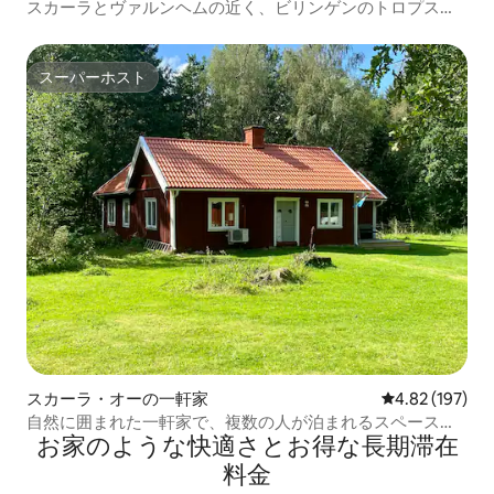
スカーラとヴァルンヘムの近く、ビリンゲンのトロプスト
ゥーガ
スーパーホスト
スーパーホスト
スカーラ・オーの一軒家
レビュー197件
4.82 (197)
自然に囲まれた一軒家で、複数の人が泊まれるスペースが
お家のような快⁠適⁠さ⁠とお⁠得⁠な長⁠期⁠滞⁠在
あります。
料⁠金