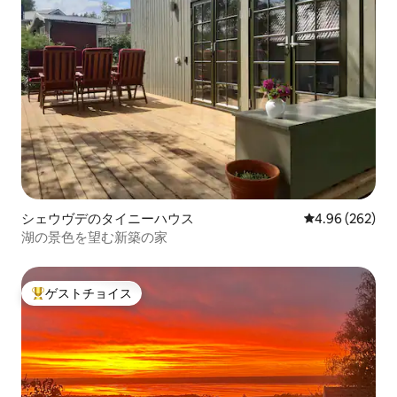
シェウヴデのタイニーハウス
レビュー262件
4.96 (262)
湖の景色を望む新築の家
ゲストチョイス
大好評のゲストチョイスです。