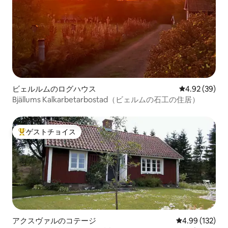
ビェルルムのログハウス
レビュー39件
4.92 (39)
Bjällums Kalkarbetarbostad（ビェルムの石工の住居）
ゲストチョイス
大好評のゲストチョイスです。
アクスヴァルのコテージ
レビュー132件
4.99 (132)