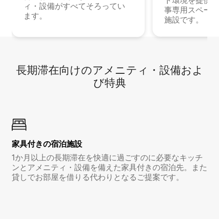
ド環境を提供する
ィ・設備がすべてそろってい
事専用スペース
ます。
施設です。
長期滞在向け⁠のア⁠メ⁠ニ⁠テ⁠ィ⁠・設⁠備⁠およ
び特⁠典
家具付き⁠の宿⁠泊⁠施⁠設
1か月以上の長期滞在を快適に過ごすのに必要なキッチ
ンとアメニティ・設備を備えた家具付きの宿泊先。また
貸しでお部屋を借りる代わりとなるご提案です。