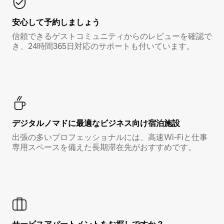
安心して予約しましょう
信頼できるゲストコミュニティからのレビューを確認で
き、24時間365日対応のサポートも付いています。
デジタルノマド⁠に最⁠適⁠なビ⁠ジ⁠ネ⁠ス⁠向⁠け宿⁠泊⁠施⁠設
出張の多いプロフェッショナルには、高速Wi-Fiと仕事
専用スペースを備えた長期滞在先がおすすめです。