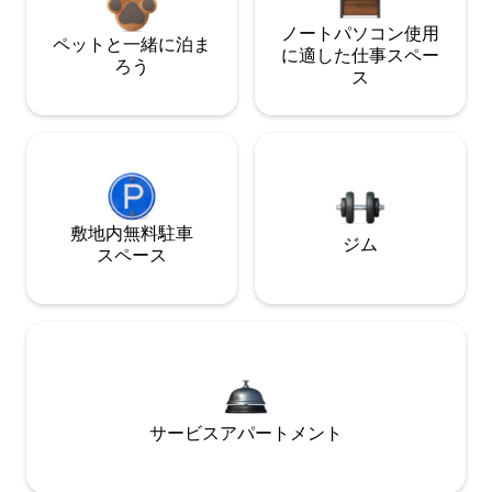
ノートパソコン使用
ペットと一緒に泊ま
に適した仕事スペー
ろう
ス
敷地内無料駐⁠車
ジム
ス⁠ペ⁠ー⁠ス
サービスアパートメント