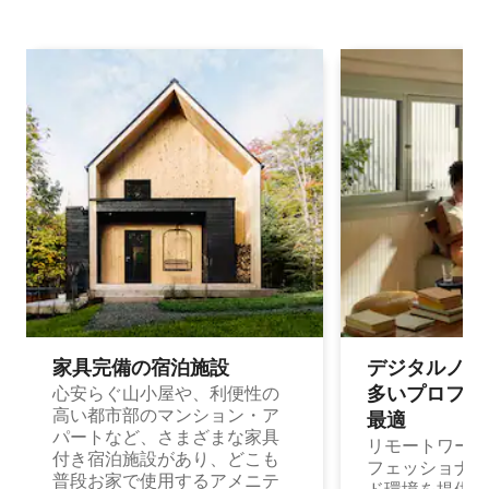
家具完備の宿⁠泊⁠施⁠設
デジタルノマド
多⁠いプ⁠ロ⁠フ⁠ェ⁠
心安らぐ山小屋や、利便性の
高い都市部のマンション・ア
最⁠適
パートなど、さまざまな家具
リモートワーク
付き宿泊施設があり、どこも
フェッショナル
普段お家で使用するアメニテ