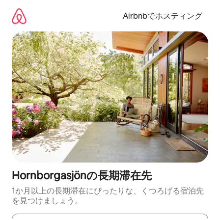
コ
ン
Airbnbでホスティング
テ
ン
ツ
に
ス
キ
ッ
プ
Hornborgasjönの長期滞在先
1か月以上の長期滞在にぴったりな、くつろげる宿泊先
を見つけましょう。