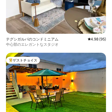
テグシガルパのコンドミニアム
レビュー95件
4.98 (95)
中心部のエレガントなスタジオ
ゲストチョイス
大好評のゲストチョイスです。