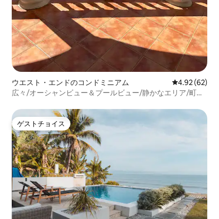
ウエスト・エンドのコンドミニアム
レビュー62件
4.92 (62)
広々/オーシャンビュー＆プールビュー/静かなエリア/町の
近く
ゲストチョイス
ゲストチョイス