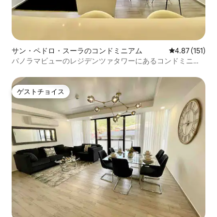
サン・ペドロ・スーラのコンドミニアム
レビュー151
4.87 (151)
パノラマビューのレジデンツァタワーにあるコンドミニア
ム
ゲストチョイス
ゲストチョイス