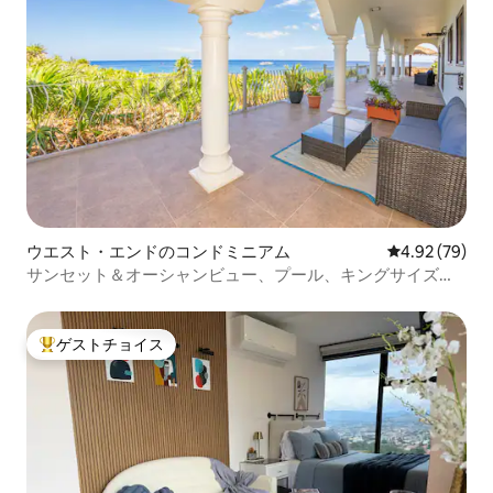
ウエスト・エンドのコンドミニアム
レビュー79件
4.92 (79)
サンセット＆オーシャンビュー、プール、キングサイズベ
ッド、ビーチまで徒歩
ゲストチョイス
大好評のゲストチョイスです。