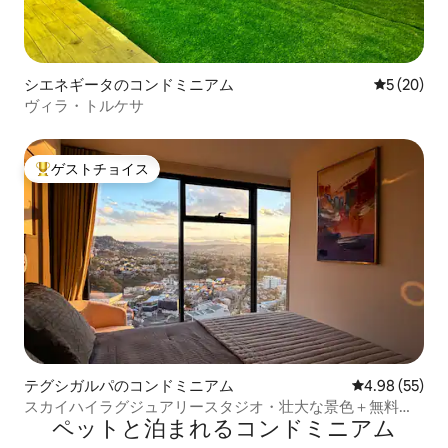
シエネギータのコンドミニアム
レビュー2
5 (20)
ヴィラ・トルケサ
ゲストチョイス
大好評のゲストチョイスです。
テグシガルパのコンドミニアム
レビュー55件
4.98 (55)
スカイハイラグジュアリースタジオ・壮大な景色＋無料駐
ペットと泊まれるコンドミニアム
車場