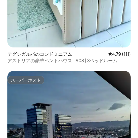
テグシガルパのコンドミニアム
レビュー111
4.79 (111)
アストリアの豪華ペントハウス - 908 | 3ベッドルーム
スーパーホスト
スーパーホスト