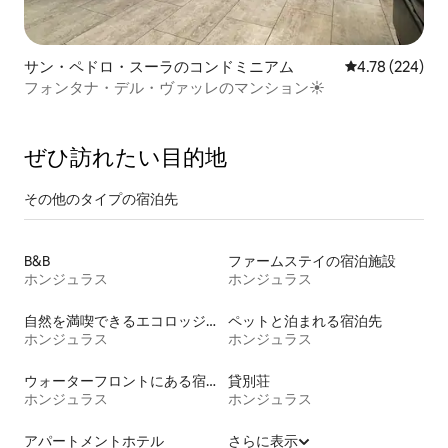
サン・ペドロ・スーラのコンドミニアム
レビュー224件
4.78 (224)
フォンタナ・デル・ヴァッレのマンション☀️
ぜひ訪⁠れ⁠た⁠い目⁠的⁠地
その他のタ⁠イ⁠プ⁠の宿⁠泊⁠先
B&B
ファームステイの宿泊施設
ホンジュラス
ホンジュラス
自然を満喫できるエコロッジの宿泊施設
ペットと泊まれる宿泊先
ホンジュラス
ホンジュラス
ウォーターフロントにある宿泊施設
貸別荘
ホンジュラス
ホンジュラス
アパートメントホテル
さらに表示