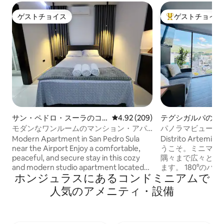
ゲストチョイス
ゲストチョイス
ゲストチョイス
大好評のゲストチ
サン・ペドロ・スーラのコ
レビュー209件、5つ星中4.92
4.92 (209)
テグシガルパのコ
ンドミニアム
アム
モダンなワンルームのマンション・アパ
パノラマビュー＋駐車
ートS9
セキュリティ
Modern Apartment in San Pedro Sula
Distrito Art
near the Airport Enjoy a comfortable,
うこそ。ミニマリ
peaceful, and secure stay in this cozy
隅々まで広々とし
and modern studio apartment located
ます。 180°のパノラマビューを楽しめる
ホンジュラスにあるコンドミニアムで
within a gated community in Residencial
洗練されたレイア
Costa del Sol. 👥Maximum occupancy: 2
と24時間対応のセキ
人気のアメニティ・設備
people 🚫No visitors allowed 🚗 Parking
仕事専用スペース
space available for 1 vehicle Airport just
ン、洗濯機、乾燥機
18 minutes away
ストランやショッ