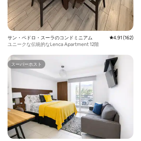
サン・ペドロ・スーラのコンドミニアム
レビュー162件
4.91 (162)
ユニークな伝統的なLenca Apartment 12階
スーパーホスト
スーパーホスト