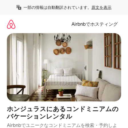
コ
一部の情報は自動翻訳されています。
原文を表示
ン
テ
ン
Airbnbでホスティング
ツ
に
ス
キ
ッ
プ
ホンジュラスにあるコンドミニアムの
バケーションレンタル
Airbnbでユニークなコンドミニアムを検索・予約しよ