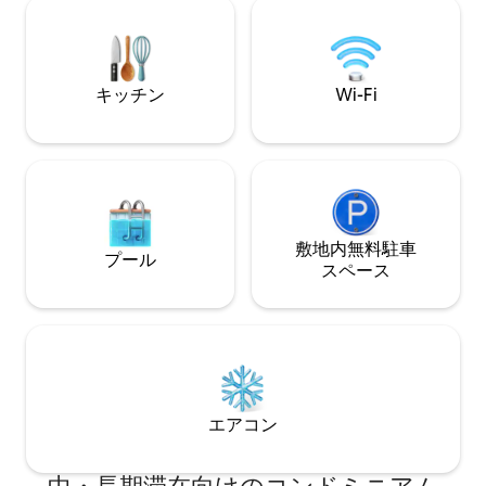
ザ UNAH、トッ
ザモールから数分 快適さ、スタイル、最
高のロケーション
で、休息、仕事、
い！
キッチン
Wi-Fi
敷地内無料駐⁠車
プール
ス⁠ペ⁠ー⁠ス
エアコン