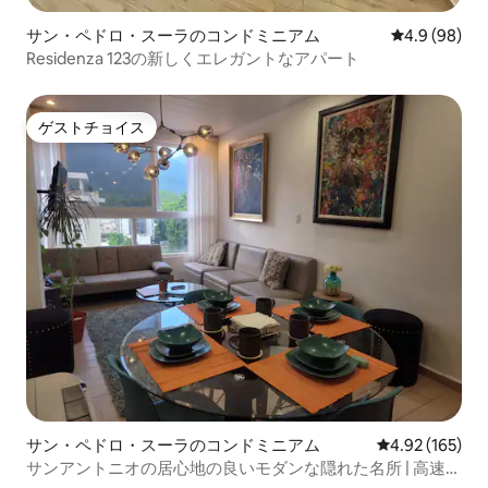
サン・ペドロ・スーラのコンドミニアム
レビュー98
4.9 (98)
Residenza 123の新しくエレガントなアパート
ゲストチョイス
ゲストチョイス
サン・ペドロ・スーラのコンドミニアム
レビュー165件
4.92 (165)
サンアントニオの居心地の良いモダンな隠れた名所 | 高速