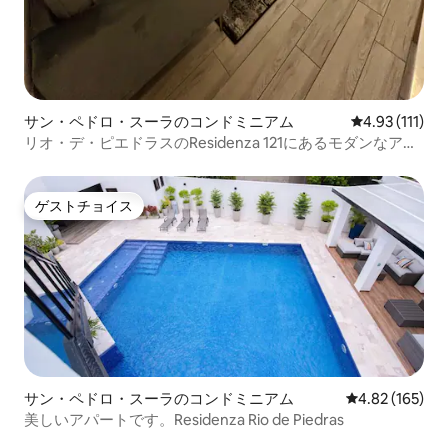
サン・ペドロ・スーラのコンドミニアム
レビュー111
4.93 (111)
リオ・デ・ピエドラスのResidenza 121にあるモダンなアパ
ート
ゲストチョイス
ゲストチョイス
サン・ペドロ・スーラのコンドミニアム
レビュー165件
4.82 (165)
美しいアパートです。Residenza Rio de Piedras