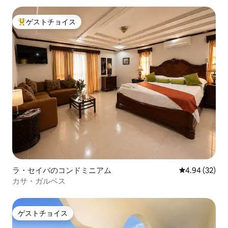
ゲストチョイス
大好評のゲストチョイスです。
ラ・セイバのコンドミニアム
レビュー32件
4.94 (32)
カサ・ガルベス
ゲストチョイス
ゲストチョイス