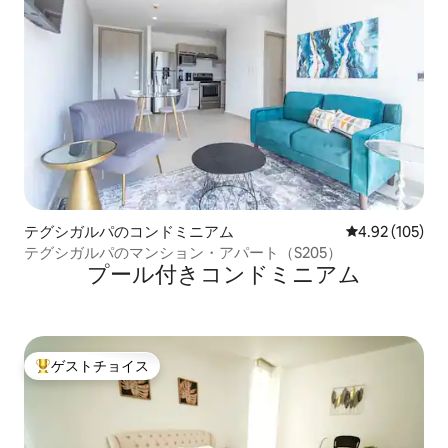
テグシガルパのコンドミニアム
レビュー105件
4.92 (105)
テグシガルパのマンション・アパート（S205）
プール付きコンドミニアム
ゲストチョイス
大好評のゲストチョイスです。