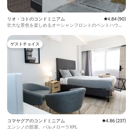
リオ・コトのコンドミニアム
レビュー90件
4.84 (90)
壮大な景色を楽しめるオーシャンフロントのペントハウ
ス！
ゲストチョイス
ゲストチョイス
コマヤグアのコンドミニアム
レビュー237件
4.86 (237)
エンシノの部屋、パルメローラXPL