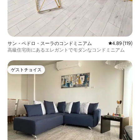
サン・ペドロ・スーラのコンドミニアム
レビュー119件
4.89 (119)
高級住宅街にあるエレガントでモダンなコンドミニアム
ゲストチョイス
ゲストチョイス