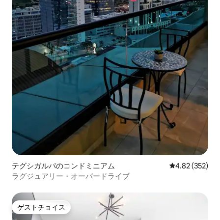
テグシガルパのコンドミニアム
レビュー352件
4.82 (352)
ラグジュアリー・オーバードライブ
ゲストチョイス
ゲストチョイス