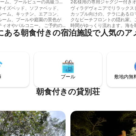
ルーム、プールビューの高級コン
2名様用の専用ジャグジー付き
ム
フロントのログハウス
サイズベッド、ソファベッド、
ヴィラデヴォニアでリラックス
ルーム、キッチン、エアコン、
カップル向けの、テラにあるロ
ルーム、プールや庭園の景色が
クなビーチフロントの隠れ家。
オやバルコニー。 ご予約の
時間がゆっくり流れます。海を
にある朝食付きの宿泊施設で人気のア
ての「さらに表示」ボックス、
とができるジャグジースタイル
メニティ・設備リストをクリッ
ベートプール、専用テラスから
べての詳細をスクロールしてご
そして毎朝用意されるホンジュ
さい。ご不明な点がなくなりま
統的な朝食。すべてが静かで高
お願いします！ **翌日のご
アにあり、レストランのRosa Neg
合は、1日前までにご予約いただ
Rendas、Casa Piedras del 
ありますのでご注意ください。
数歩です。あなたとパートナー
5日の3: 00にチェックインした
しい休暇がワンクリックで手に
i
プール
敷地内無料駐
、3日の深夜0時までに予約する
す。
ります。
朝食付きの貸別荘