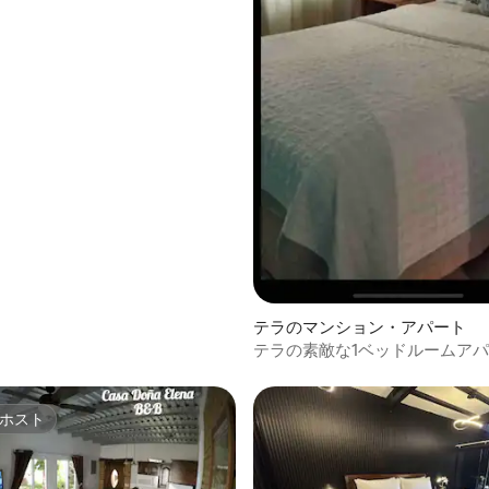
中4.5つ星の平均評価
テラのマンション・アパート
テラの素敵な1ベッドルームア
ホスト
ホスト