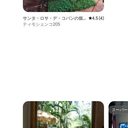
サンタ・ロサ・デ・コパンの個
レビュー4件、5つ星
4.5 (4)
室
ティモシェンコ205
スーパー
スーパー