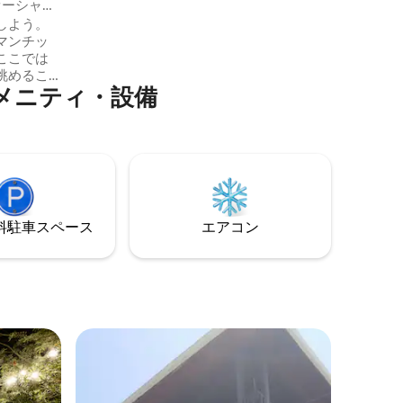
オーシャン
Mbps • フェンスで囲まれた庭付きでペッ
しよう。
トOK • ご要望に応じて朝食 • 暖炉 • 広い駐
マンチッ
車場 • デリバリー。カップルや少人数のご
ここでは
家族に最適です。バジェ・デ・アンヘレ
眺めるこ
スからわずか15分。
メニティ・設備
のプライ
の夕日、
ラスの伝
級なエリ
ra、Las
Marからわずか
にふさわ
入りま
⁠車ス⁠ペ⁠ー⁠ス
エアコン