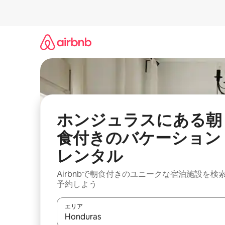
コ
ン
テ
ン
ツ
に
ス
キ
ッ
プ
ホンジュラスにある朝
食付きのバケーション
レンタル
Airbnbで朝食付きのユニークな宿泊施設を検
予約しよう
エリア
検索結果が表示されたら、上下の矢印キーを使っ