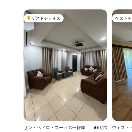
ゲストチョイス
ゲストチ
大好評のゲストチョイスです。
ゲストチ
サン・ペドロ・スーラの一軒家
レビュー41件、5
5 (41)
ウェスト