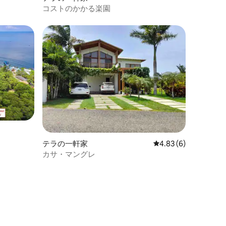
コストのかかる楽園
テラの一軒家
レビュー6件、5つ星中
4.83 (6)
カサ・マングレ