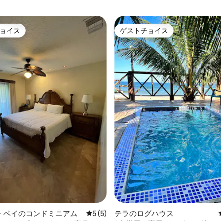
ョイス
ゲストチョイス
ョイス
ゲストチョイス
つ星中5つ星の平均評価
・ベイのコンドミニアム
レビュー5件、5つ星中5つ星の平均評価
5 (5)
テラのログハウス