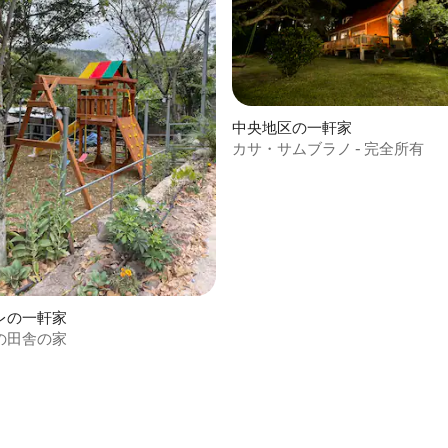
中央地区の一軒家
カサ・サムブラノ - 完全所有
中4.75つ星の平均評価
レの一軒家
の田舎の家