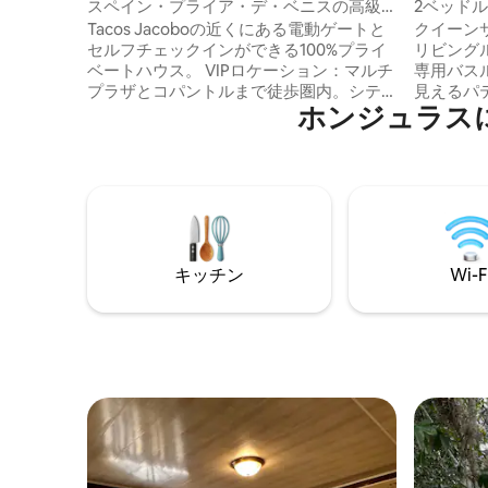
スペイン・プライア・デ・ベニスの高級
2ベッド
住宅地にある家とジム
ドミニア
Tacos Jacoboの近くにある電動ゲートと
クイーン
セルフチェックインができる100%プライ
リビング
ベートハウス。 VIPロケーション：マルチ
専用バス
プラザとコパントルまで徒歩圏内。シテ
見えるパティ
ホンジュラス
ィモール、セメサ、ベンダーニャから数
前にすべ
分。 ビジネス/健康に最適：各部屋にデス
矢印、ア
クがあり、高速Wi-Fiが完備されていま
クし、す
す。 リラックス：専用ジム、Netflix、
確認くだ
Disney +。 無料：コーヒー、シリアル、
す。よろしく
水、衛生キット（シャンプー/歯磨き
予約の場
粉）。 その他：ミニバー（ビール/ソー
く必要が
ダ）安全で静かな環境。サン・ペドロ・
たとえば、
キッチン
Wi-F
スーラで最高の接続性を備えたアットホ
い場合は
ームな雰囲気をお楽しみください！
必要があ