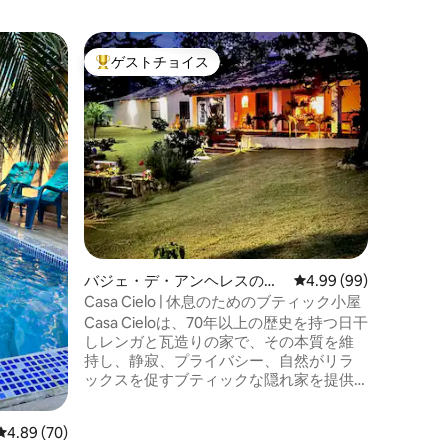
ウティラ
ゲストチョイス
ゲス
大好評のゲストチョイスです。
大好評
デジャブ
カリブ海
暇をお探
ンタルす
いビーチ
ュノーケ
ウォータ
です。 
く、冷た
くつろぐ
適な方法
バジェ・デ・アンヘレスのロ
レビュー99件、5つ星
4.99 (99)
方も、単
グハウス
Casa Cielo | 休息のためのブティック小屋
のカシー
Casa Cieloは、70年以上の歴史を持つ日干
しレンガと瓦造りの家で、その本質を維
持し、静寂、プライバシー、自然がリラ
ックスを促すブティックな隠れ家を提供
するために修復されました。星空の下の
焚き火、ユニークな屋外キッチン、ウユ
レビュー70件、5つ星中4.89つ星の平均評価
4.89 (70)
カ山の景色をお楽しみください。Wi-Fi 83