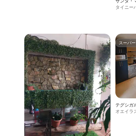
サンタ・
ルの一軒
タイニーハ
朝食
スーパー
スーパー
テグシガ
アパート
オエイラス・
ルフチェ