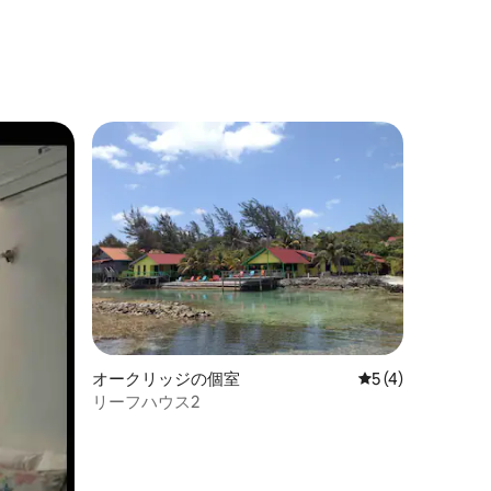
オークリッジの個室
レビュー4件、5
5 (4)
リーフハウス2