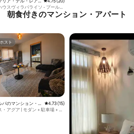
マリア・デル・レア
レビュー20件、5つ星中4.75つ星の平均評価
4.75 (20)
家
ウスヴィラパライソ - プールと
朝食付きのマンション・アパート
ホスト
ホスト
ルパのマンション・
レビュー15件、5つ星中4.73つ星の平均評価
4.73 (15)
アグア | モダン + 駐車場 + セ
ックイン