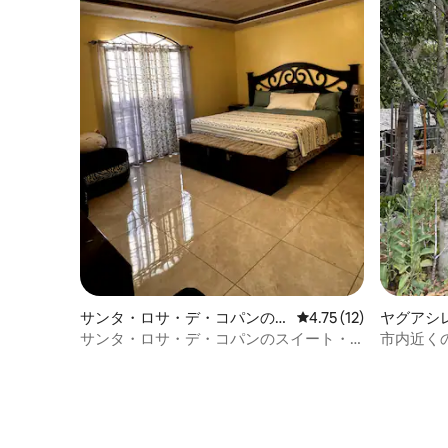
サンタ・ロサ・デ・コパンの
レビュー12件、5つ星
4.75 (12)
ヤグアシ
一軒家
サンタ・ロサ・デ・コパンのスイート・
市内近く
ジャグジー