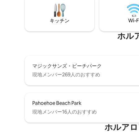
ィ・設備を備えた居心地の良い家です。
シングルやカップルに最適で、3人目のゲ
ストのためのソファスリーパーがありま
キッチン
Wi-F
す。 Holualoa Ekahiの島の魅力を体験しま
しょう。
ホル
マジックサンズ・ビーチパーク
現地メンバー269人のおすすめ
Pahoehoe Beach Park
現地メンバー16人のおすすめ
ホルアロ