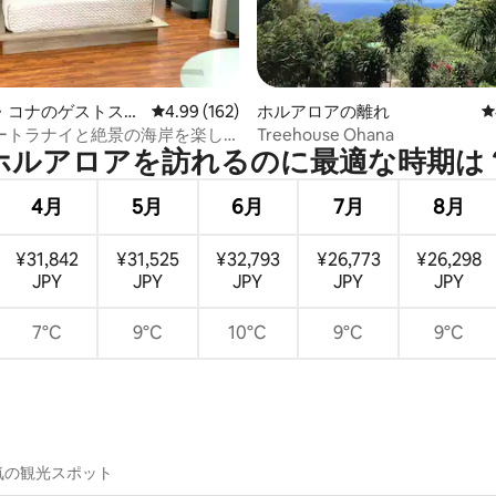
中4.9つ星の平均評価
・コナのゲストスイ
レビュー162件、5つ星中4.99つ星の平均評価
4.99 (162)
ホルアロアの離れ
レ
ートラナイと絶景の海岸を楽し
Treehouse Ohana
ホルアロアを訪⁠れ⁠るの⁠に最⁠適⁠な時⁠期⁠は⁠
ルーム
4月
5月
6月
7月
8月
¥31,842
¥31,525
¥32,793
¥26,773
¥26,298
JPY
JPY
JPY
JPY
JPY
7°C
9°C
10°C
9°C
9°C
気の観光スポット