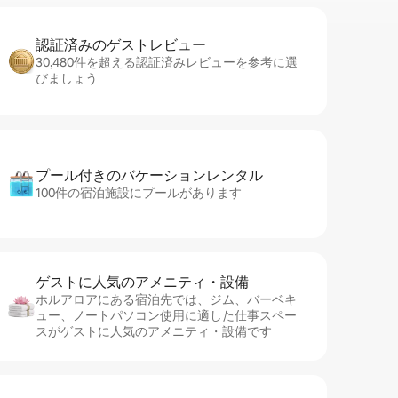
認証済みのゲ⁠ス⁠ト⁠レ⁠ビ⁠ュ⁠ー
30,480件を超える認証済みレビューを参考に選
びましょう
プール付きのバ⁠ケ⁠ー⁠シ⁠ョ⁠ンレ⁠ン⁠タ⁠ル
100件の宿泊施設にプールがあります
ゲストに人⁠気⁠のア⁠メ⁠ニ⁠テ⁠ィ・設⁠備
ホルアロアにある宿泊先では、ジム、バーベキ
ュー、ノートパソコン使用に適した仕事スペー
スがゲストに人気のアメニティ・設備です