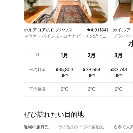
ホルアロアのログハウス
レビュー184件、5つ星
4.9 (184)
カイルア
ート
マウカ・パインズ - コナとビーチの近くに
プライベ
あるプライベートログハウス
めるワン
月
1月
2月
3月
¥35,803
¥38,654
¥33,743
平均料金
JPY
JPY
JPY
6°C
6°C
6°C
平均気温
ぜひ訪⁠れ⁠た⁠い目⁠的⁠地
近場の旅行先
その他のタ⁠イ⁠プ⁠の宿⁠泊⁠先
近場で人