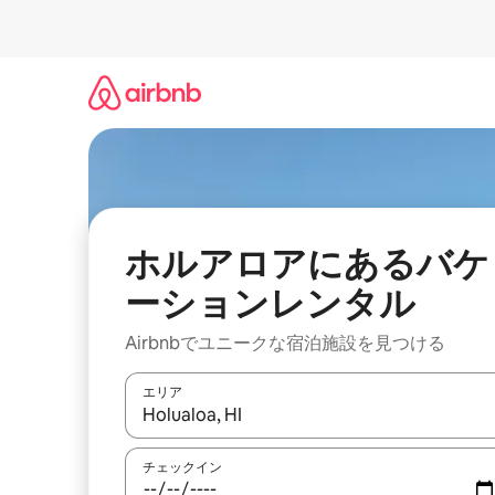
コ
ン
テ
ン
ツ
に
ス
キ
ッ
プ
ホルアロアにあるバケ
ーションレンタル
Airbnbでユニークな宿泊施設を見つける
エリア
検索結果が表示されたら、上下の矢印キーを使っ
チェックイン