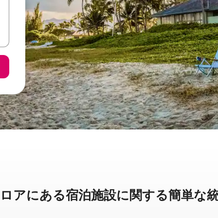
アに⁠あ⁠る宿⁠泊⁠施⁠設⁠に関⁠す⁠る簡⁠単⁠な統⁠