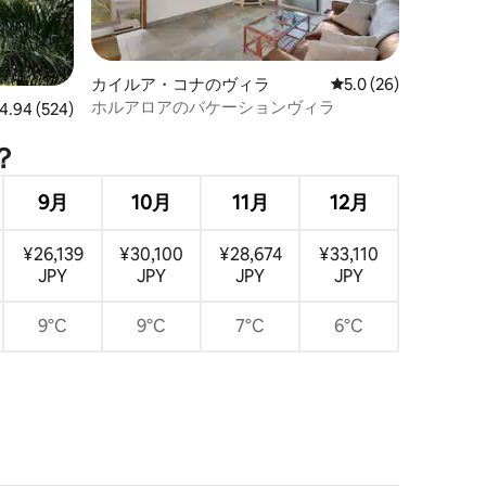
カイルア・コナのヴィラ
レビュー26件、5つ星
5.0 (26)
ホルアロアのバケーションヴィラ
ビュー524件、5つ星中4.94つ星の平均評価
4.94 (524)
？
9月
10月
11月
12月
¥26,139
¥30,100
¥28,674
¥33,110
JPY
JPY
JPY
JPY
9°C
9°C
7°C
6°C