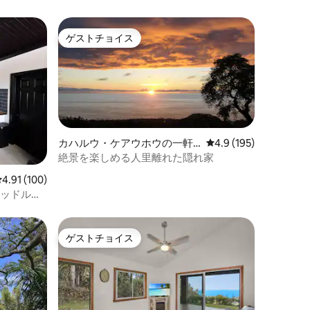
ゲストチョイス
ゲストチョイス
カハルウ・ケアウホウの一軒
レビュー195件、5つ
4.9 (195)
家
絶景を楽しめる人里離れた隠れ家
レビュー100件、5つ星中4.91つ星の平均評価
4.91 (100)
ベッドルー
ゲストチョイス
ゲストチョイス