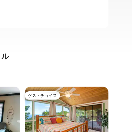
タル
カイルア
ゲストチョイス
ゲスト
ゲストチョイス
ゲスト
コナの田
のリトリ
ホルアロ
ライベー
に逃げ込
効率性と
ナイに出