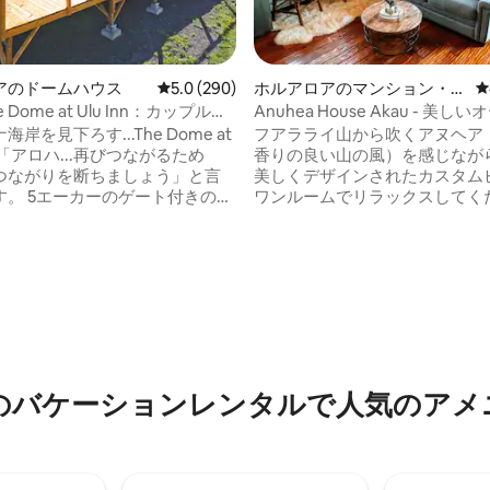
アのドームハウス
レビュー290件、5つ星中5.0つ星の平均評価
5.0 (290)
ホルアロアのマンション・ア
レ
パート
 Dome at Ulu Inn：カップル向
Anuhea House Akau - 美し
なリトリート
イドのワンルーム
岸を見下ろす...The Dome at
フアラライ山から吹くアヌヘア
nは「アロハ...再びつながるため
香りの良い山の風）を感じなが
つながりを断ちましょう」と言
美しくデザインされたカスタム
ート付きの敷
ワンルームでリラックスしてく
る、専用のジオデシックドーム
切り出されたチーク材のフロー
落ち着いてください...究極のリ
マホガニーのトリム、カスタム
ションのために設計され、外界
アクセント、天然石のバスルー
中4.93つ星の平均評価
離を確保した、高度なグランピ
高級感のある仕上がりをお楽し
ください。 ドームと隣接
い。 ホルアロアの中心部に位置し、地元
ット「キューブ」は十分な距離
のアーティストギャラリーやコ
おり、お互いのプライバシーを
ョップがあるホルアロアタウン
います。 自由に歩き回るヤギ、
分です。 カイルアコナとその美
モリ、野鳥との間近での触れ合
チまで車で10 ～15分です。 IG
のバケーションレンタルで人気のアメ
ます。
@anuheahouseでフォローし
い！