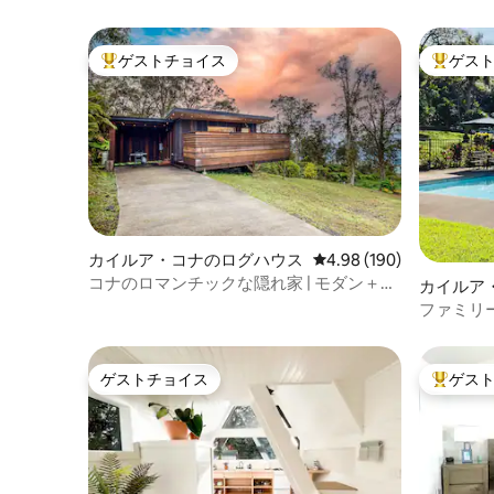
ゲストチョイス
ゲス
大好評のゲストチョイスです。
大好評の
カイルア・コナのログハウス
レビュー190件、5つ星
4.98 (190)
コナのロマンチックな隠れ家 | モダン＋専
カイルア
用ジャグジー
ート
ファミリ
プール＆
ゲストチョイス
ゲス
ゲストチョイス
大好評の