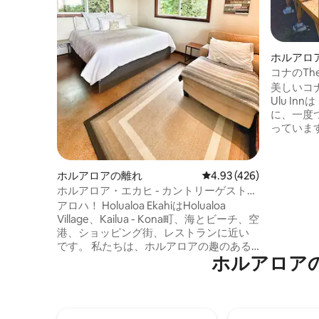
ホルアロ
コナのThe
けの豪華
美しいコナ海
Ulu In
に、一度
っています。 5エーカーのゲ
地内にあ
スイートに
ラクゼー
ホルアロアの離れ
レビュー426件、5つ星
4.93 (426)
からの隔
ホルアロア・エカヒ - カントリーゲストハ
ングを体験して
ウス（税込）
アロハ！ Holualoa EkahiはHolualoa
するユニ
Village、Kailua - Kona町、海とビーチ、空
を置いて
港、ショッピング街、レストランに近い
確保して
です。 私たちは、ホルアロアの趣のある
ブタ、ヤ
ホルアロア
クールで田舎の雰囲気が大好きです。 快
いができ
適なキングサイズベッドと家具、広々と
したウォークインシャワー、屋外を楽し
める大きな屋根付きラナイ、スマートテ
レビ、Wi - Fi、洗濯機・乾燥機、アメニテ