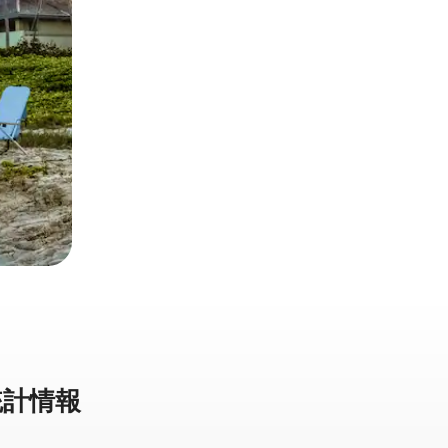
計⁠情⁠報