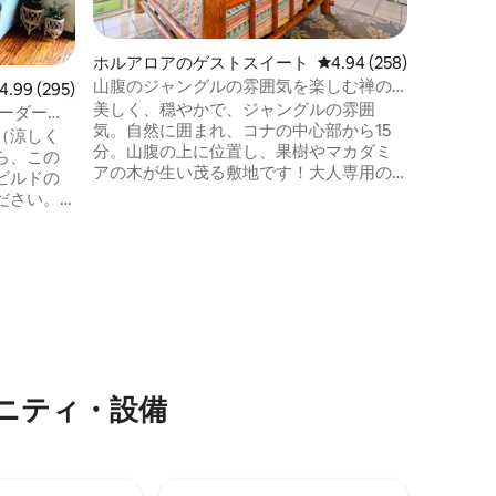
しい夕日
コナタウ
分です。
ホルアロアのゲストスイート
レビュー258件、5つ星
4.94 (258)
ファイヤ
山腹のジャングルの雰囲気を楽しむ禅の
ビュー295件、5つ星中4.99つ星の平均評価
4.99 (295)
適さを備
聖域
美しく、穏やかで、ジャングルの雰囲
静かなプ
いオーダーメ
気。自然に囲まれ、コナの中心部から15
プルに最
（涼しく
分。山腹の上に位置し、果樹やマカダミ
火でリラ
ら、この
アの木が生い茂る敷地です！大人専用の
げて静か
ビルドの
完全プライベートスペースは、オープン
ださい。
フロアで、天井が高く、広々としていま
リング、
す。高級メモリーフォームのキングサイ
メイドの
ズベッド、2つのラナイ、Weberグリル、
ムなど、
サムスンのスマートテレビ、Wi-Fi、共用
みくださ
の洗濯機と乾燥機、アメニティ・設備が
すべて揃った広いキッチン。また、ビー
ーヒーシ
チタオル、椅子、クーラーボックス、傘
まで徒歩5
も！このプライベートスペースは、宿泊
しいビー
施設の中で最も広いユニットです。
ニティ・設備
てくださ