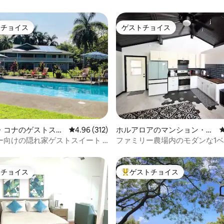
トチョイス
ゲストチョイス
ゲストチョイスです。
ゲストチョイス
中4.98つ星の平均評価
・コナのゲストスイ
レビュー312件、5つ星中4.96つ星の平均評価
4.96 (312)
ホルアロアのマンション・ア
パート
ー向けの隠れ家ゲストスイート -
ファミリー農場内のモダンな1
ラナイ！
ムの貸切アパート • コナ
トチョイス
ゲストチョイス
ゲストチョイスです。
大好評のゲストチョイスです。