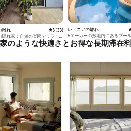
レアニアの離れ
中4.88つ星の平均評価
の離れ
レビュー33件、5つ星中5つ星の平均評価
5 (33)
5エーカーの敷地内にあるプー
の隠れ家：自然の楽園でリラッ
家のような快⁠適⁠さ⁠とお⁠得⁠な長⁠期⁠滞⁠在料
るキャビン