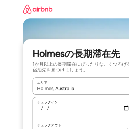
コ
ン
テ
ン
ツ
に
ス
キ
ッ
Holmesの長期滞在先
プ
1か月以上の長期滞在にぴったりな、くつろげ
宿泊先を見つけましょう。
エリア
検索結果が表示されたら、上下の矢印キーを使っ
チェックイン
チェックアウト