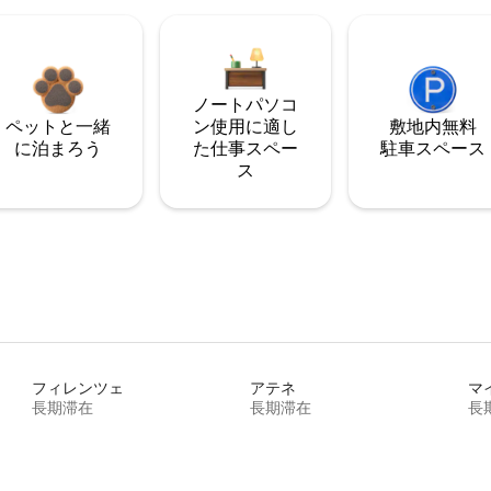
ノートパソコ
ペットと一緒
ン使用に適し
敷地内無料
に泊まろう
た仕事スペー
駐⁠車ス⁠ペ⁠ー⁠ス
ス
フィレンツェ
アテネ
マ
長期滞在
長期滞在
長