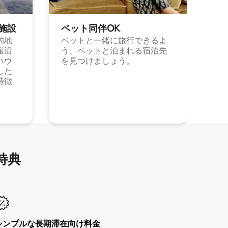
施⁠設
ペット同⁠伴OK
的地
ペットと一緒に旅行できるよ
崖沿
う、ペットと泊まれる宿泊先
ハウ
を見つけましょう。
した
特徴
特⁠典
シンプルな長期滞在向け料金