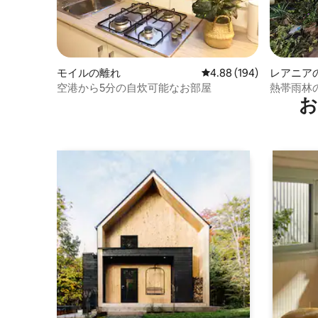
モイルの離れ
レビュー194件、5つ星
4.88 (194)
レアニア
空港から5分の自炊可能なお部屋
熱帯雨林
お
クス！