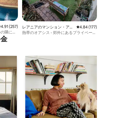
レビュー257件、5つ星中4.91つ星の平均評価
4.91 (257)
レアニアのマンション・アパ
レビュー177件、5つ星
4.84 (177)
ート
ルの隣にあ
熱帯のオアシス - 郊外にあるプライベート
⁠金
な宿泊施設