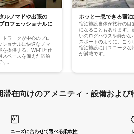
タルノマドや出⁠張⁠の
ホッと一⁠息⁠で⁠き⁠る宿⁠泊
⁠ロ⁠フ⁠ェ⁠ッ⁠シ⁠ョ⁠ナ⁠ル⁠に
宿泊施設自体が旅行の目
になることもあります。
いのログハウスや静かな
ートワークが中心のプロ
スボートのように、こう
ッショナルに快適なノマ
宿泊施設にはユニークな
境を提供する、Wi-Fiと仕
が満載です。
用スペースを備えた宿泊
です。
滞在向け⁠のア⁠メ⁠ニ⁠テ⁠ィ⁠・設⁠備⁠および
ニーズに合わせて選べる柔軟性