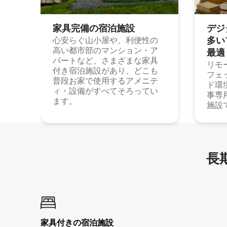
家具完備の宿⁠泊⁠施⁠設
デジ
多⁠いプ
心安らぐ山小屋や、利便性の
高い都市部のマンション・ア
最⁠適
パートなど、さまざまな家具
リモ
付き宿泊施設があり、どこも
フェ
普段お家で使用するアメニテ
ド環
ィ・設備がすべてそろってい
事専
ます。
施設
長期
家具付き⁠の宿⁠泊⁠施⁠設