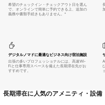
希望のチェックイン・チェックアウト日を選ん
で、オンラインで簡単に予約できる上、追加の
義務や書類手続きもありません。*
デジタルノマド⁠に最⁠適⁠なビ⁠ジ⁠ネ⁠ス⁠向⁠け宿⁠泊⁠施⁠設
出張の多いプロフェッショナルには、高速Wi-
Fiと仕事専用スペースを備えた長期滞在先がお
すすめです。
長期滞在に人気のアメニティ・設備