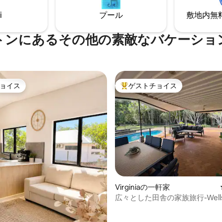
 ✔無料駐車場 下記をご覧く
ます。アクセスの良いVilla RQ
i
プール
敷地内無料駐
フィールド国立公園まで車で1
ドゥのすぐそばにあります。
トンにあるその他の素敵なバケーショ
ョイス
ゲストチョイス
ョイス
大好評のゲストチョイスです。
中4.8つ星の平均評価
Virginiaの一軒家
広々とした田舎の家族旅行-Wells
Retreat