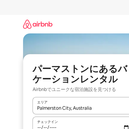
コ
ン
テ
ン
ツ
に
ス
キ
ッ
プ
パーマストンにあるバ
ケーションレンタル
Airbnbでユニークな宿泊施設を見つける
エリア
検索結果が表示されたら、上下の矢印キーを使っ
チェックイン