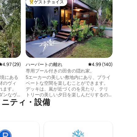
ゲストチョイス
ゲス
大好評のゲストチョイスです。
大好評
カントリー
完全に自
ジ。 自然の茂みを見渡す熱帯のフロント
ベランダ
敷地内に
ジ、テレ
ン、冷蔵
室、シャ
ブ付きの独
た安全な
レビュー29件、5つ星中4.97つ星の平均評価
4.97 (29)
ハーバートの離れ
レビュー140件、5つ星
4.99 (140)
るので、
は、犬を
専用プール付きの田舎の隠れ家。
きます。
環境にある
5エーカーの美しい敷地内にあり、プライ
見に行きます。 残念な
材のヴィ
ベートな空間を楽しむことができます。
トは安定
れます。
デッキは、嵐が近づくのを見たり、テリ
ダンなヴ
トリーの美しい夕日を楽しんだりするの
メニティ・設備
イズベッ
に最適なスポットです。 デッキから直接
ます。
プールに飛び込むこともできます。 お部
華な石造
屋はすべてあなたのものです！ オープン
、洗面台
プランのラウンジとキッチン、広々とし
に、イン
たバスルームと寝室。 追加のゲストがい
外キッチ
る場合は、折りたたみソファがありま
ンがあり
す。小さなお子様がいる場合は、ポルタ