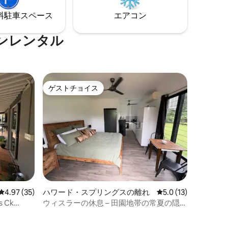
は、リッチ
コットを手配することもできます。 ペッ
⁠車ス⁠ペ⁠ー⁠ス
エアコン
時間、カカ
トは交渉可能です！ ご滞在をお楽しみい
ただけると思います。
ンレンタル
ゲストチョイス
ゲストチョイス
レビュー35件、5つ星中4.97つ星の平均評価
4.97 (35)
ハワード・スプリングスの離れ
レビュー13件、5つ
5.0 (13)
 Ck
ウィスラーの休息 – 田園地帯の常夏の隠れ
家