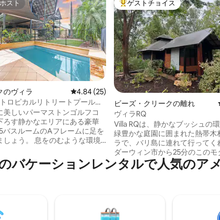
ホスト
ゲストチョイス
ホスト
大好評のゲストチョイスです。
中4.93つ星の平均評価
クのヴィラ
レビュー25件、5つ星中4.84つ星の平均評価
4.84 (25)
x：トロピカルリトリートプール〜
ビーズ・クリークの離れ
ュー〜ゴルフ場！
に美しいパーマストンゴルフコ
ヴィラRQ
下ろす静かなエリアにある豪華
Villa RQは、静かなブッシュの
.5バスルームのAフレームに足を
緑豊かな庭園に囲まれた熱帯木
ましょう。 息をのむような環境
ラで、バリ島に連れて行ってく
たり、海水プールと専用ドック
ダーウィン市から25分のこのモ
大な庭園で1日を過ごしたりしま
のバケーションレンタルで人気のア
ィラには、素晴らしいキングサ
ド、ラウンジ、キッチンがあり
インリビング 設備の✔整ったキ
広々としたバスルームには、豪
✔ 屋外（海水プール＆スパ、デッ
りのバスタブ、ダブルシャワー
ベキュー、ラウンジ、ダイニン
があります。徒歩ですぐの場所
ヤード台） ✔ お子様用アメニテ
フィニティプール、デッキ、屋
スマートテレビ ✔ 高速Wi - Fi
ンを備えた別のプールパビリオ