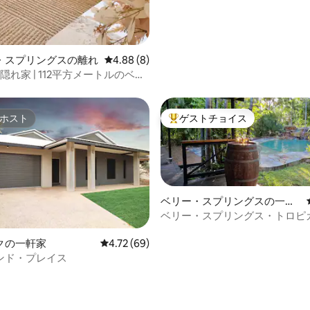
・スプリングスの離れ
レビュー8件、5つ星中4.88つ星の平均評価
4.88 (8)
隠れ家 | 112平方メートルのベラ
ャラバンスペース
ホスト
ゲストチョイス
ホスト
大好評のゲストチョイスです。
ベリー・スプリングスの一軒
家
ベリー・スプリングス・トロピ
中5.0つ星の平均評価
トリート - 2人用ヴィラ
クの一軒家
レビュー69件、5つ星中4.72つ星の平均評価
4.72 (69)
ンド・プレイス