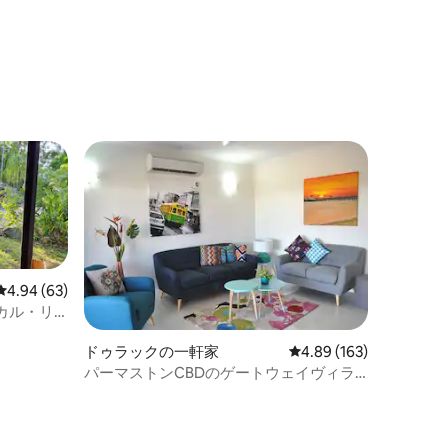
レビュー63件、5つ星中4.94つ星の平均評価
4.94 (63)
カル・リ
ドゥラックの一軒家
レビュー163件、5つ星
4.89 (163)
パーマストンCBDのゲートウェイヴィラ -
週割