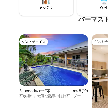
の便利な立地を活かして、このエリアに
✔ オフィス・
豊富にあるウォーキングトレイルやサイ
ださい！
キッチン
Wi-F
クリングコース、美しい公園を探索しま
しょう。
パーマス
ゲストチョイス
ゲストチ
ゲストチョイス
ゲストチ
Bellamackの一軒家
レビュー10件、5つ星
4.8 (10)
家族連れに最適な熱帯の隠れ家｜プー
ル、8名様まで宿泊可能