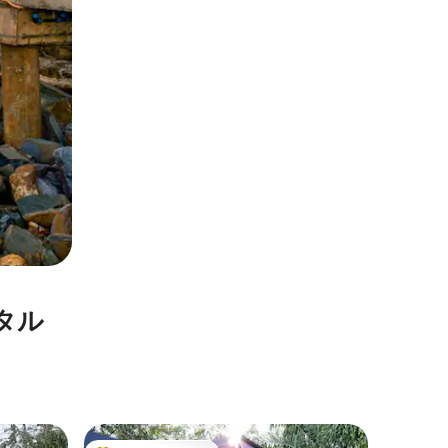
タル
Holtz