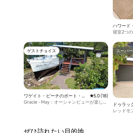
ハワード
寝室2つの
ンダとキ
ゲストチョイス
スーパー
ゲストチョイス
スーパー
ワゲイト・ビーチのボート・船
レビュー18件、5つ星
5.0 (18)
舶
Gracie - May：オーシャンビューが楽しめ
ドゥラッ
るユニークなボートステイ
レッドモ
ぜひ訪⁠れ⁠た⁠い目⁠的⁠地