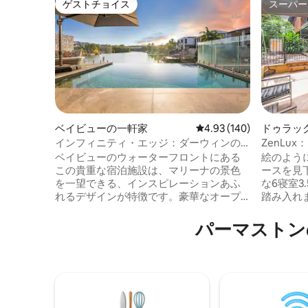
ゲストチョイス
スーパー
ゲストチョイス
スーパー
ベイビューの一軒家
レビュー140件、5つ星
4.93 (140)
ドゥラッ
インフィニティ・エッジ：ダーウィンの
ZenLu
豪華なウォーターフロント・オアシス
バーベキ
ベイビューのウォーターフロントにある
絵のよう
この貴重な宿泊施設は、マリーナの景色
ースを見
を一望できる、インスピレーションあふ
な6寝室3
れるデザインが特徴です。豪華なオープ
踏み入れ
ンプランのリビングは、屋外ダイニング
を探索し
エリア、バーベキュー、インフィニティ
の隣の壮
パーマストン
エッジプールにつながり、この魅惑的な
しょう。 ✔ 6快適なベッドルーム ✔ オー
環境を最大限に活用しています。屋内に
プンデザ
は、豪華なアイランドキッチン、豪華な
ッチン 
寝室5部屋、シックなバスルーム、内部ラ
キ、バー
ンドリーがあります。マリーナでカヤッ
グ、ビリ
クを楽しんだり、市街地までわずか数分
ィ・設備 ✔