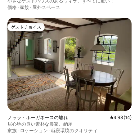
小さなゲストハウスのあるヴィラ、すべてに近い！
価格
·
家族
·
屋外スペース
ゲストチョイス
ゲストチョイス
ノッラ・ホーガネースの離れ
レビュー14件
4.93 (14)
居心地の良い素朴な農家、納屋
家族
·
ロケーション
·
就寝環境のクオリティ