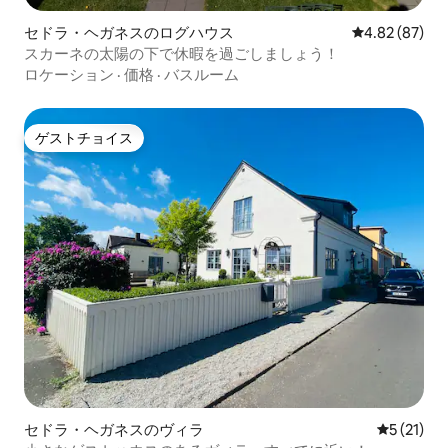
セドラ・ヘガネスのログハウス
レビュー87件
4.82 (87)
スカーネの太陽の下で休暇を過ごしましょう！
ロケーション
·
価格
·
バスルーム
ゲストチョイス
ゲストチョイス
セドラ・ヘガネスのヴィラ
レビュー2
5 (21)