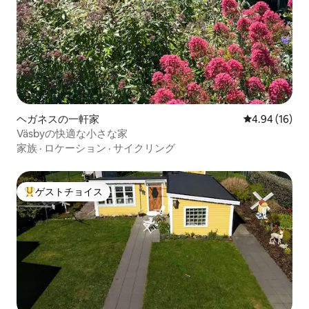
ヘガネスの一軒家
レビュー16件
4.94 (16)
Väsbyの快適な小さな家
家族
·
ロケーション
·
サイクリング
ゲストチョイス
大好評のゲストチョイスです。