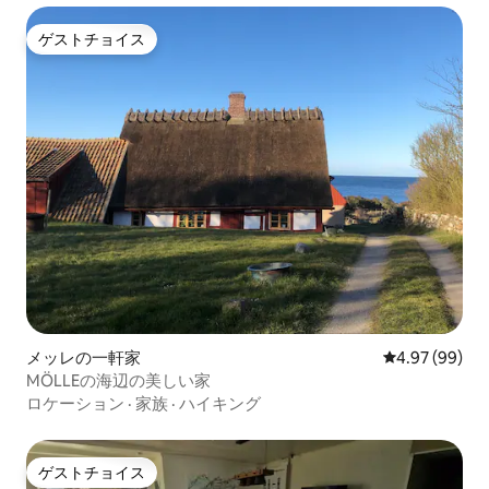
ゲストチョイス
ゲストチョイス
メッレの一軒家
レビュー99件
4.97 (99)
MÖLLEの海辺の美しい家
ロケーション
·
家族
·
ハイキング
ゲストチョイス
ゲストチョイス