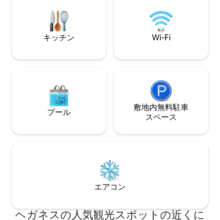
食用の食材を置いておきます。 250m先
には小さなビーチがあり、ジョギングや
夕暮れ時の海に沈む夕日を見ながらの散
歩に適した長い海岸沿いの遊歩道があり
キッチン
Wi-Fi
ます。 ガイドブックをご覧ください。私
たちはKullabygdenが大好きです！
敷地内無料駐⁠車
プール
ス⁠ペ⁠ー⁠ス
エアコン
ヘガネスの人気観光スポットの近くに