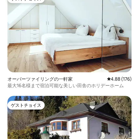
ゲストチョイス
オーバーツァイリングの一軒家
レビュー176件
4.88 (176)
最大16名様まで宿泊可能な美しい田舎のホリデーホーム
ゲストチョイス
ゲストチョイス