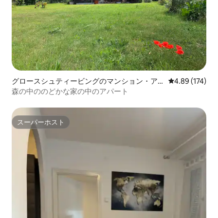
グロースシュティービングのマンション・ア
レビュー174件
4.89 (174)
パート
森の中ののどかな家の中のアパート
スーパーホスト
スーパーホスト