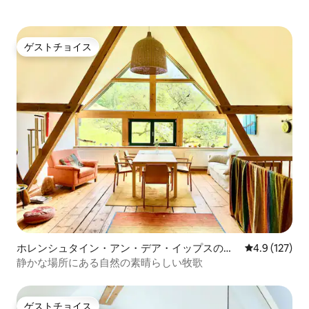
ゲストチョイス
ゲストチョイス
ホレンシュタイン・アン・デア・イップスの一
レビュー127
4.9 (127)
軒家
静かな場所にある自然の素晴らしい牧歌
ゲストチョイス