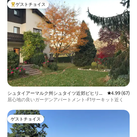
ゲストチョイス
大好評のゲストチョイスです。
シュタイアーマルク州シュタイツ近郊ピヒリン
レビュー67件
4.99 (67)
グの一軒家
居心地の良いガーデンアパートメント-F1サーキット近く
ゲストチョイス
ゲストチョイス