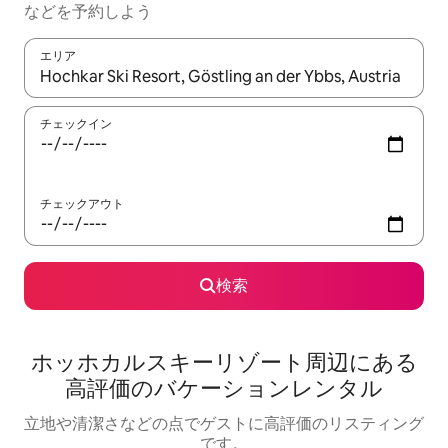
な⁠ど⁠を予⁠約⁠し⁠よ⁠う
エリア
検索結果が表示されたら、上下の矢印キーを使って移動するか、
チェックイン
チェックアウト
検索
ホッホカルスキーリゾート⁠周⁠辺⁠に⁠あ⁠る
高⁠評⁠価⁠のバ⁠ケ⁠ー⁠シ⁠ョ⁠ン⁠レ⁠ン⁠タ⁠ル
立地や清潔さなどの点でゲストに高評価のリスティング
です。