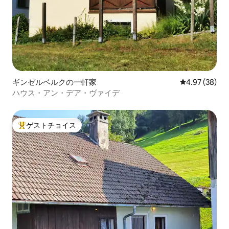
ギンゼルベルクの一軒家
レビュー38件
4.97 (38)
ハウス・アン・デア・ヴァイデ
ゲストチョイス
大好評のゲストチョイスです。