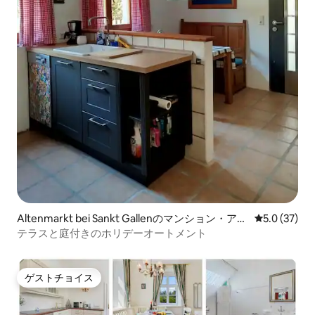
Altenmarkt bei Sankt Gallenのマンション・アパ
レビュー37
5.0 (37)
ート
テラスと庭付きのホリデーオートメント
ゲストチョイス
ゲストチョイス