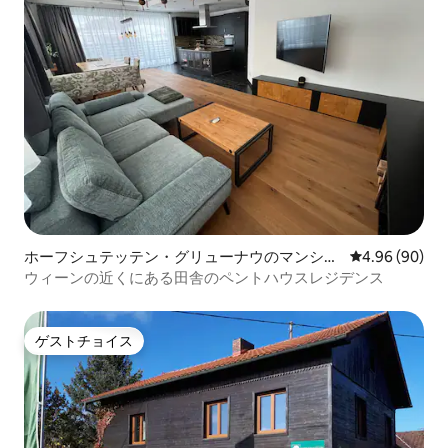
ホーフシュテッテン・グリューナウのマンショ
レビュー90件
4.96 (90)
ン・アパート
ウィーンの近くにある田舎のペントハウスレジデンス
ゲストチョイス
ゲストチョイス