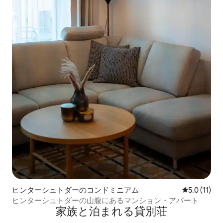
ヒンターシュトダーのコンドミニアム
レビュー11
5.0 (11)
ヒンターシュトダーの山腹にあるマンション・アパート
家族と泊まれる貸別荘