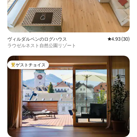
ヴィルダルペンのログハウス
レビュー30件
4.93 (30)
ラウゼルネスト自然公園リゾート
ゲストチョイス
大好評のゲストチョイスです。