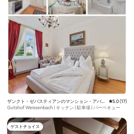
ザンクト・ゼバスティアンのマンション・アパー
レビュー17
5.0 (17)
ト
Gutshof Weissenbach | キッチン | 駐車場 | バーベキュー
ゲストチョイス
ゲストチョイス