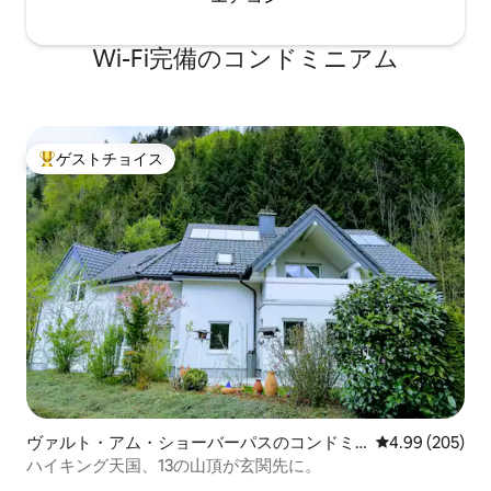
Wi-Fi完備のコンドミニアム
ゲストチョイス
大好評のゲストチョイスです。
ヴァルト・アム・ショーバーパスのコンドミ
レビュー205件
4.99 (205)
ニアム
ハイキング天国、13の山頂が玄関先に。