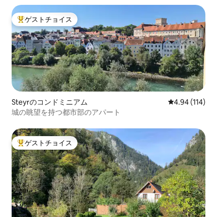
ゲストチョイス
大好評のゲストチョイスです。
Steyrのコンドミニアム
レビュー114件
4.94 (114)
城の眺望を持つ都市部のアパート
ゲストチョイス
大好評のゲストチョイスです。