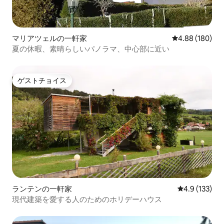
マリアツェルの一軒家
レビュー180件
4.88 (180)
夏の休暇、素晴らしいパノラマ、中心部に近い
ゲストチョイス
ゲストチョイス
ランテンの一軒家
レビュー133
4.9 (133)
現代建築を愛する人のためのホリデーハウス