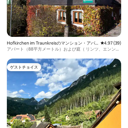
Hofkirchen im Traunkreisのマンション・アパ
レビュー39件
4.97 (39)
ート
アパート（88平方メートル）および庭（ リンツ、エンンツ
川、シュタイア川）
ゲストチョイス
ゲストチョイス