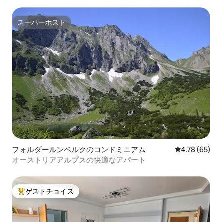
スーパーホスト
スーパーホスト
フォルダールンベルクのコンドミニアム
レビュー65件
4.78 (65)
オーストリアアルプスの快適なアパート
ゲストチョイス
大好評のゲストチョイスです。