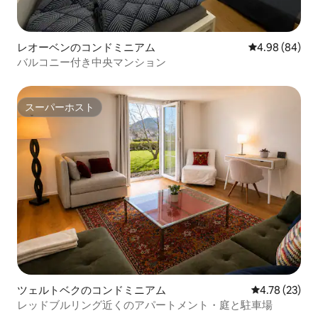
レオーベンのコンドミニアム
レビュー84件
4.98 (84)
バルコニー付き中央マンション
スーパーホスト
スーパーホスト
ツェルトベクのコンドミニアム
レビュー23件
4.78 (23)
レッドブルリング近くのアパートメント・庭と駐車場