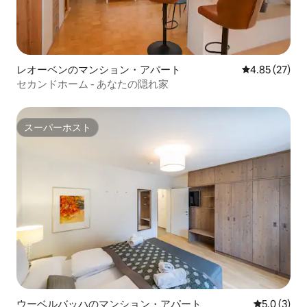
レオーベンのマンション・アパート
レビュー27件
4.85 (27)
セカンドホーム - あなたの隠れ家
スーパーホスト
スーパーホスト
ウーベルバッハのマンション・アパート
レビュー3
5.0 (3)