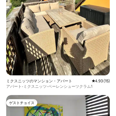
ミクスニッツのマンション・アパート
レビュー15件
4.93 (15)
アパート-ミクスニッツ-ベーレンシューツクラム1
ゲストチョイス
ゲストチョイス