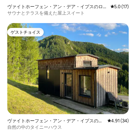
ヴァイトホーフェン・アン・デア・イプスのロフ
レビュー17
5.0 (17)
ト
サウナとテラスを備えた屋上スイート
ゲストチョイス
ゲストチョイス
ヴァイトホーフェン・アン・デア・イプスのタ
レビュー34件
4.91 (34)
イニーハウス
自然の中のタイニーハウス