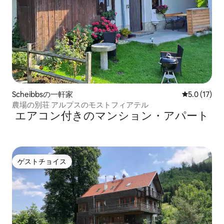
Scheibbsの一軒家
レビュー17
5.0 (17)
農場の別荘 アルプスのモストフィアテル
エアコン付きのマンション・アパート
ゲストチョイス
ゲストチョイス