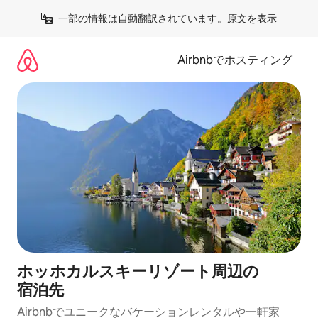
コ
一部の情報は自動翻訳されています。
原文を表示
ン
テ
ン
Airbnbでホスティング
ツ
に
ス
キ
ッ
プ
ホッホカルスキーリゾート⁠周⁠辺⁠の
宿⁠泊⁠先
Airbnbでユニークなバ⁠ケ⁠ー⁠シ⁠ョ⁠ンレ⁠ン⁠タ⁠ルや一⁠軒⁠家