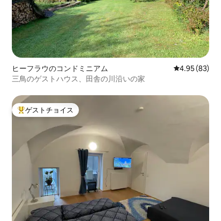
ヒーフラウのコンドミニアム
レビュー83件
4.95 (83)
三鳥のゲストハウス、田舎の川沿いの家
ゲストチョイス
大好評のゲストチョイスです。