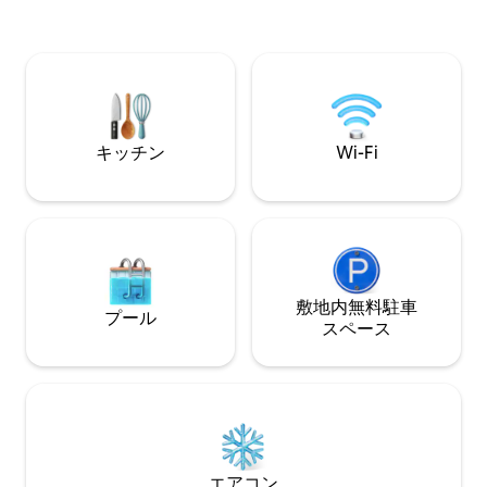
ピッツェリアまで徒歩5分。マーケット広
代的な快適さが融
場には2つのカフェがあります。ハイキン
や、のんびり過ご
グ、サイクリング、スキーツアーなど、
もあります。夏は
さまざまなアクティビティをお楽しみい
リゾート、春から
ただけます。ワイヤーはシュタイアから
ングコースがあな
45キロ離れています。
キッチン
Wi-Fi
敷地内無料駐⁠車
プール
ス⁠ペ⁠ー⁠ス
エアコン