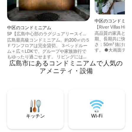
中区のコンドミニ
【River Villas 
中区のコンドミニアム
コンビニやスーパ
高品質の家具とリ
SP【広島中心部のラグジュアリースイー
期、長期共に快適
ト】ワンフロア貸切｜平和公園徒歩4分｜
広島最高級コンドミニアム。約200㎡の５
さ：50m² 抜け
120インチシアター
Ｆワンフロアは完全貸切。 ３ベッドルー
す。 ●大画面テレビ、A
ム＋広々LDKで、グループや家族旅行で
Stick設置、VO
もゆったり過ごせます。 リビングには大
濯機完備 ●ウォ
広島市にあるコンドミニアムで人気の
型ソファと120インチスクリーンを完備
スルーム完備 ●ベ
し、４Ｋホームプロジェクターでの映画
アメニティ・設備
ベッド×1台 セミ
鑑賞や団らんの時間を特別な体験に。 ■
ァベッド×2台(最大
ダブルベッド5台常備。 最大10名様まで。
洗濯機、冷蔵庫、
＜設備・備品＞ Wi-Fi、液晶テレビ43型
ル、大型エアコン
（3台）、プロジェクター、ヘアドライヤ
器、ドライヤー ●
ー、冷蔵庫、電子レンジ、電気ケトル、
ンプー、コンディ
アイロン、掃除機、個別空調、IHコン
プ ●アメニティ 
ロ、食器類（お皿、マグカップ、グラ
ル、綿棒 ●キッチ
ス、ワイングラス）、カトラリー（スプ
キッチン
Wi-Fi
ス、マグ、調理器具
ーン、フォーク、箸）、料理キッチン用
Amazon Fire TV 
品一式、調味料（食用油、塩）。 ＜アメ
レーヤー、ウォシ
ニティ＞ インスタントコーヒー、お茶