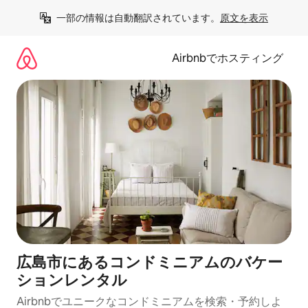
コ
一部の情報は自動翻訳されています。
原文を表示
ン
テ
ン
Airbnbでホスティング
ツ
に
ス
キ
ッ
プ
広島市にあるコンドミニアムのバケー
ションレンタル
Airbnbでユニークなコンドミニアムを検索・予約しよ