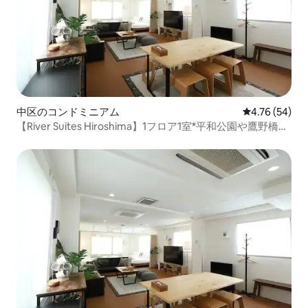
中区のコンドミニアム
レビュー54件
4.76 (54)
【River Suites Hiroshima】1フロア1室*平和公園や鷹野橋電
停の近く*最大10名。