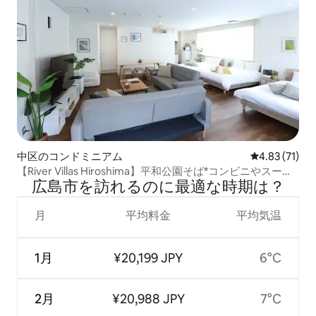
中区のコンドミニアム
レビュー71件
4.83 (71)
【River Villas Hiroshima】平和公園そば*コンビニやスーパ
広島市を訪⁠れ⁠るの⁠に最⁠適⁠な時⁠期⁠は⁠？
ーも徒歩圏内
月
平均料金
平均気温
1月
¥20,199 JPY
6°C
2月
¥20,988 JPY
7°C