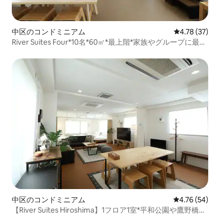
中区のコンドミニアム
レビュー37件
4.78 (37)
River Suites Four*10名*60㎡*最上階*家族やグループに最適
*平和公園徒歩圏内
中区のコンドミニアム
レビュー54件
4.76 (54)
【River Suites Hiroshima】1フロア1室*平和公園や鷹野橋電
停の近く*最大10名。