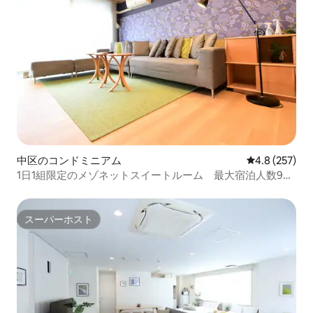
中区のコンドミニアム
レビュー257
4.8 (257)
1日1組限定のメゾネットスイートルーム 最大宿泊人数9
名 【Alphabed広島中町#402】
スーパーホスト
スーパーホスト