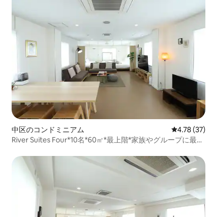
中区のコンドミニアム
レビュー37件
4.78 (37)
River Suites Four*10名*60㎡*最上階*家族やグループに最適
*平和公園徒歩圏内