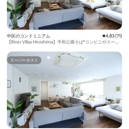
中区のコンドミニアム
レビュー71件
4.83 (71)
【River Villas Hiroshima】平和公園そば*コンビニやスーパ
ーも徒歩圏内
スーパーホスト
スーパーホスト