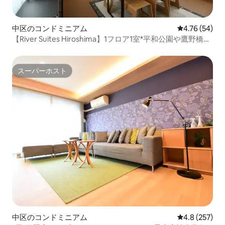
中区のコンドミニアム
レビュー54件
4.76 (54)
【River Suites Hiroshima】1フロア1室*平和公園や鷹野橋電
停の近く*最大10名。
スーパーホスト
スーパーホスト
中区のコンドミニアム
レビュー257
4.8 (257)