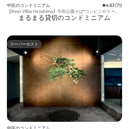
中区のコンドミニアム
レビュー71件
4.83 (71)
【River Villas Hiroshima】平和公園そば*コンビニやスーパ
まるまる貸切のコンドミニアム
ーも徒歩圏内
スーパーホスト
スーパーホスト
中区のコンドミニアム