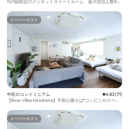
1日1組限定のメゾネットスイートルーム 最大宿泊人数9
名 【Alphabed広島中町#402】
スーパーホスト
スーパーホスト
中区のコンドミニアム
レビュー71件
4.83 (71)
【River Villas Hiroshima】平和公園そば*コンビニやスーパ
ーも徒歩圏内
スーパーホスト
スーパーホスト