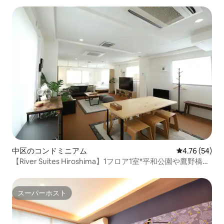
中区のコンドミニアム
レビュー54件
4.76 (54)
【River Suites Hiroshima】1フロア1室*平和公園や鷹野橋電
停の近く*最大10名。
スーパーホスト
スーパーホスト