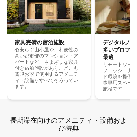
家具完備の宿⁠泊⁠施⁠設
デジタルノマド
多⁠いプ⁠ロ⁠フ⁠ェ⁠
心安らぐ山小屋や、利便性の
高い都市部のマンション・ア
最⁠適
パートなど、さまざまな家具
リモートワーク
付き宿泊施設があり、どこも
フェッショナル
普段お家で使用するアメニテ
ド環境を提供する
ィ・設備がすべてそろってい
事専用スペース
ます。
施設です。
長期滞在向け⁠のア⁠メ⁠ニ⁠テ⁠ィ⁠・設⁠備⁠およ
び特⁠典