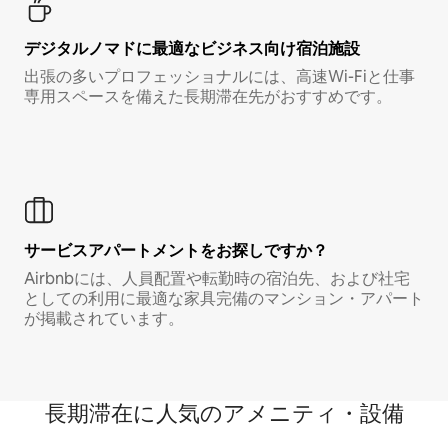
デジタルノマド⁠に最⁠適⁠なビ⁠ジ⁠ネ⁠ス⁠向⁠け宿⁠泊⁠施⁠設
出張の多いプロフェッショナルには、高速Wi-Fiと仕事
専用スペースを備えた長期滞在先がおすすめです。
サービスアパートメントをお探しですか？
Airbnbには、人員配置や転勤時の宿泊先、および社宅
としての利用に最適な家具完備のマンション・アパート
が掲載されています。
長期滞在に人気のアメニティ・設備