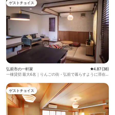
ゲストチョイス
ゲストチョイス
弘前市の一軒家
レビュー38件
4.87 (38)
一棟貸切 最大6名｜りんごの街・弘前で暮らすように滞在
｜弘前公園徒歩10分
ゲストチョイス
ゲストチョイス