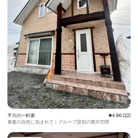
平川の一軒家
レビュー22件
4.86 (22)
青森の自然に包まれて｜グループ貸切の贅沢空間