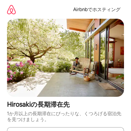
コ
ン
Airbnbでホスティング
テ
ン
ツ
に
ス
キ
ッ
プ
Hirosakiの長期滞在先
1か月以上の長期滞在にぴったりな、くつろげる宿泊先
を見つけましょう。