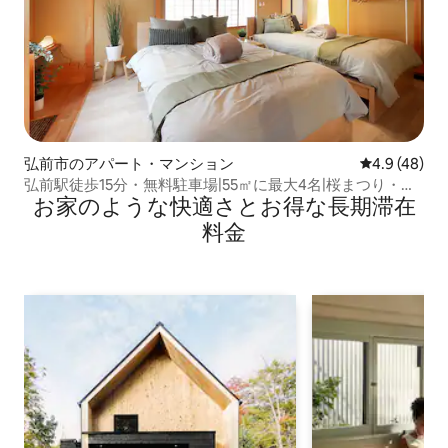
弘前市のアパート・マンション
レビュー48
4.9 (48)
弘前駅徒歩15分・無料駐車場|55㎡に最大4名|桜まつり・ね
お家のような快⁠適⁠さ⁠とお⁠得⁠な長⁠期⁠滞⁠在
ぷたに好アクセス|ゲストチョイス受賞
料⁠金