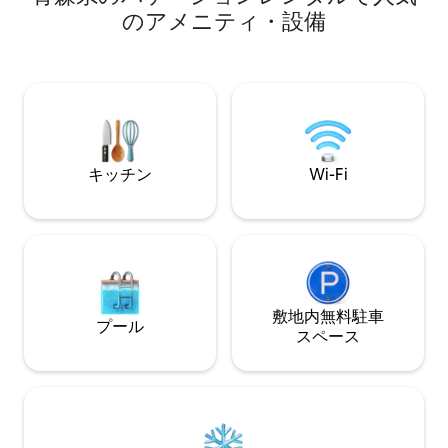
油ストーブ、乾燥機付き洗濯機。季節を
ケージ 水飲み容器
のアメニティ・設備
問わず、快適にお過ごしいただけます。
クッションマットを
⚫︎アメニティ フェイスタオル、バスタオ
㎡のドックランが
ル、シャンプー、リンス、ボディソー
設の隣は公園です。
プ、洗顔、化粧水、歯ブラシ、ドライヤ
で、受入れ可能で
ー。手ぶらでお越しいただけます。 ⚫︎キ
せください。 大
ッチン 冷蔵庫、電子レンジ、トースタ
ります。 なお、
ー、炊飯器、その他の調理器具。お皿や
ウスルールを必ず
調味料もございます。 ⚫︎アクセス 予約確
ご予約ください。 【Nature healing】 タ
キッチン
Wi-Fi
定後、Googleマップのリンクを共有しま
ープテント付きの
す。 >徒歩5分 十和田温泉、セブンイレブ
てください。
ン、スーパー >徒歩10分 市役所、病院、
現代美術館、飲み屋街 ※周辺は現金オン
リーの店が多いため、ご注意ください。
⚫︎レンタカーでお越しの場合 八戸駅から
40分、七戸十和田駅から30分。 東京方面
からお越しの場合は、八戸駅の利用をオ
敷地内無料駐⁠車
プール
ススメします。 ⚫︎バスでお越しの場合
ス⁠ペ⁠ー⁠ス
「並木」が最寄りのバス停です。