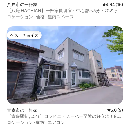
八戸市の一軒家
レビュー16件
4.94 (16)
【八庵 HACHIAN】一軒家貸切宿・中心部へ5分・20名ま
で・プロジェクター・無料駐車場2台
ロケーション
·
価格
·
屋内スペース
ゲストチョイス
ゲストチョイス
青森市の一軒家
レビュー9
5.0 (9)
【青森駅徒歩5分】コンビニ・スーパー至近の好立地！広々
空間でゆったり長期ステイ
ロケーション
·
家族
·
エアコン