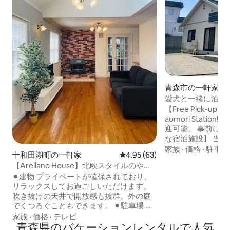
青森市の一軒家
愛犬と一緒に泊ま
ンター・フェリー
【Free Pick-up & D
平屋の一棟貸し
aomori Stati
迎可能。 事前にリク
な宿泊施設】 当
骨平屋建物です。
家族
·
価格
·
駐車ス
十和田湖町の一軒家
レビュー63件、5つ星中4.95
4.95 (63)
場所に指定されて
【Arellano House】北欧スタイルのやさ
ます。 【観光地までの移動が便利】 🚃電
しい家屋。一棟貸しで大切な人とゆっく
⚫︎建物 プライベートが確保されており、
車の場合 当施設
り過ごせます。
リラックスしてお過ごしいただけます。
から 新青森駅まで2
吹き抜けの天井で開放感も抜群。外の庭
前駅まで32分 🚗
でくつろぐこともできます。 ⚫︎駐車場 普
道、青森インターま
通自動車3台分の駐車スペースがありま
家族
·
価格
·
テレビ
ミナルまで15分 【ペットに優しいお部
す。 ⚫︎設備 Wi-Fi、fire TV、エアコン、灯
青森県のバケーションレンタルで人気
屋】 🐶ペットと