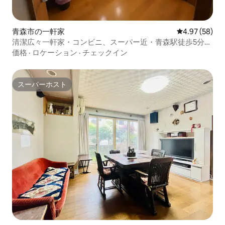
青森市の一軒家
レビュー58件
4.97 (58)
清潔広々一軒家・コンビニ、スーパー近・青森駅徒歩5分・
駐車場有・最大7名宿泊可能
価格
·
ロケーション
·
チェックイン
スーパーホスト
スーパーホスト