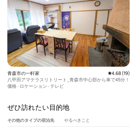
青森市の一軒家
レビュー19件
4.68 (19)
八甲田アマテラスリトリート_青森市中心部から車で45分！
価格
·
ロケーション
·
テレビ
ぜひ訪⁠れ⁠た⁠い目⁠的⁠地
その他のタ⁠イ⁠プ⁠の宿⁠泊⁠先
やるべきこと