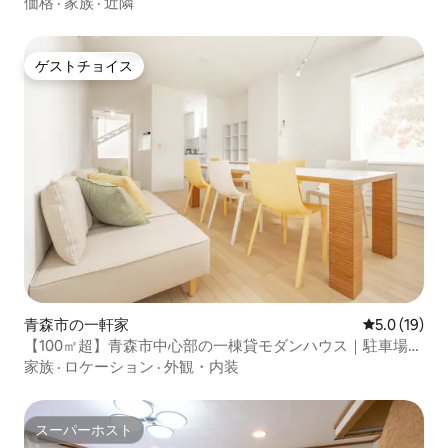
場有/駅徒歩3分/四季満喫
価格
·
家族
·
近隣
ゲストチョイス
ゲストチョイス
青森市の一軒家
レビュー19
5.0 (19)
【100㎡超】青森市中心部の一棟貸モダンハウス｜駐車場2
台付き
家族
·
ロケーション
·
外観・内装
スーパーホスト
スーパーホスト