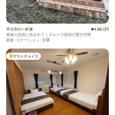
平川市の一軒家
レビュー21件
4.86 (21)
青森の自然に包まれて｜グループ貸切の贅沢空間
家族
·
ロケーション
·
近隣
ゲストチョイス
大好評のゲストチョイスです。