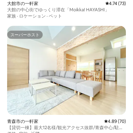
大館市の一軒家
レビュー73件
4.74 (73)
大館の中心街でゆっくり滞在「Moikka! HAYASHI」
家族
·
ロケーション
·
ペット
スーパーホスト
スーパーホスト
青森市の一軒家
レビュー70件
4.89 (70)
【貸切一棟】最大12名様/観光アクセス抜群/青森中心/駐車