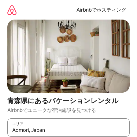
コ
ン
Airbnbでホスティング
テ
ン
ツ
に
ス
キ
ッ
プ
青森県にあるバケーションレンタル
Airbnbでユニークな宿泊施設を見つける
エリア
検索結果が表示されたら、上下の矢印キーを使って移動するか、