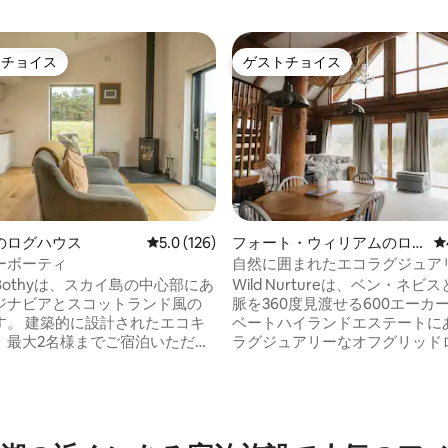
トチョイス
ゲストチョイス
ゲストチョイスです。
ゲストチョイス
中5.0つ星の平均評価
のログハウス
レビュー126件、5つ星中5.0つ星の平均評価
5.0 (126)
フォート・ウィリアムのロ
レ
グハウス
ーボーティ
自然に囲まれたエコラグジュア
ハウス
e Bothyは、スカイ島の中心部にあ
Wild Nurtureは、ベン・ネビ
ジナビアとスコットランド風の
脈を360度見渡せる600エーカ
されたエコキ
ベートハイランドエステートに
、最大2名様までご宿泊いただけ
ラグジュアリーなオフグリッド
湖の景色を一望できます。 キ
ビンです。この素晴らしいログ
は、オープンプランのリビン
は、主に再生可能エネルギーで
チン、ダイニングスペースがあ
給され、上品な家具が備えられ
したキングサイズベッドルーム
暖かい空間で、自然の美しさ、
ームがあります。 私たちの
台からの手つかずの景色を楽し