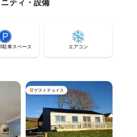
メニティ・設備
く整えられたセルフケータリングの家
、浸かる
は、快適な寝室2室（キングサイズベッド
バスロー
ルーム1室、ツインベッドルーム1室）、バ
い薪スト
スルーム2室、ウォークインシャワー付き
ャビン内
の1室で4人を収容できます。薪ストーブ
と設備の整ったキッチンを備えたオープ
ンプランのリビングスペース。広々とし
たデッキ付きバルコニーに出て、ドラマ
⁠車ス⁠ペ⁠ー⁠ス
エアコン
チックなアードナマーチャンの景色を満
喫しましょう。
ゲストチョイス
大好評のゲストチョイスです。