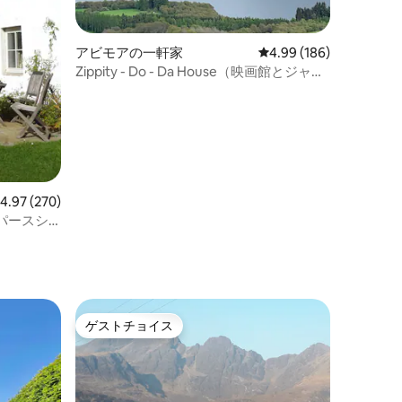
アビモアの一軒家
レビュー186件、5つ星
4.99 (186)
Zippity - Do - Da House（映画館とジャグ
ジー）アヴィモア
レビュー270件、5つ星中4.97つ星の平均評価
4.97 (270)
パースシ
ト
ゲストチョイス
ゲストチョイス