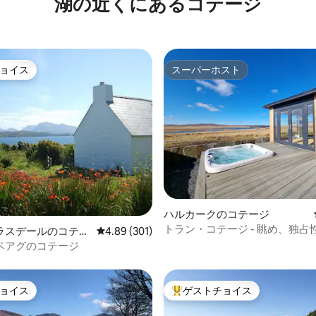
湖の近くにあるコテージ
ョイス
スーパーホスト
ョイス
スーパーホスト
ハルカークのコテージ
中4.94つ星の平均評価
トラン・コテージ - 眺め、独占
ラスデールのコテー
レビュー301件、5つ星中4.89つ星の平均評価
4.89 (301)
ベアグのコテージ
ョイス
ゲストチョイス
ョイス
大好評のゲストチョイスです。