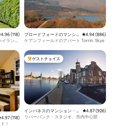
レビュー118件、5つ星中4.96つ星の平均評価
4.96 (118)
ブロードフォードのマンシ
レビュー886件、5つ星
4.94 (886)
ョン・アパート
ハイランド
ケアンフィールドのアパート Torrin. Skye
ゲストチョイス
大好評のゲストチョイスです。
インバネスのマンション・ア
レビュー926件、5つ星
4.87 (926)
パート
リバーバンク・スタジオ、市内中心部
レビュー118件、5つ星中4.97つ星の平均評価
4.97 (118)
ッド！