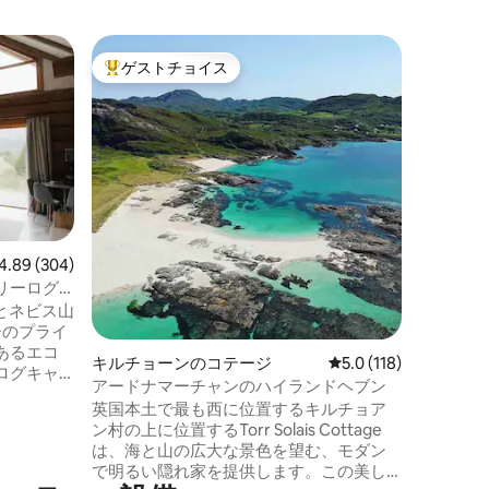
テンパー
ゲストチョイス
ゲス
大好評のゲストチョイスです。
大好評
絶景を楽
息をのむ
イルドで
中心部にあ
休暇先で
したり、
けたり、
空気を吸
ド体験を
ビュー304件、5つ星中4.89つ星の平均評価
4.89 (304)
に建てら
リーログ
コットラ
スとネビス山
入れて新
ーのプライ
物、暖炉
あるエコ
るく風通
キルチョーンのコテージ
レビュー118件、5つ
5.0 (118)
ログキャ
す。
アードナマーチャンのハイランドヘブン
ハウス
英国本土で最も西に位置するキルチョア
電力を供
ン村の上に位置するTorr Solais Cottage
た明るく
は、海と山の広大な景色を望む、モダン
平和、高
で明るい隠れ家を提供します。この美し
めます。