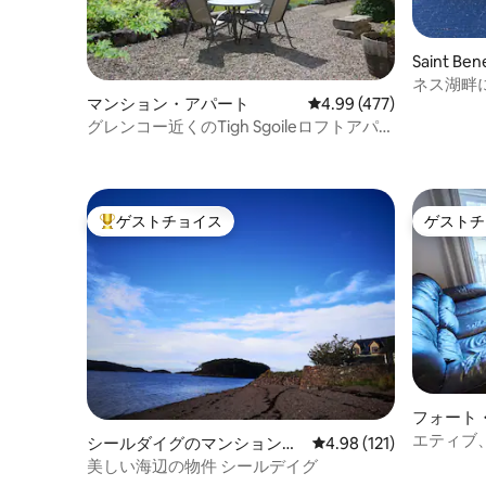
Saint Be
ンション
ネス湖畔
マンション・アパート
レビュー477件、5つ星
4.99 (477)
ム
グレンコー近くのTigh Sgoileロフトアパー
トメント
ゲストチョイス
ゲストチ
大好評のゲストチョイスです。
ゲストチ
フォート
ション・
エティブ
シールダイグのマンション・
レビュー121件、5つ星
4.98 (121)
クサイド
アパート
美しい海辺の物件 シールデイグ