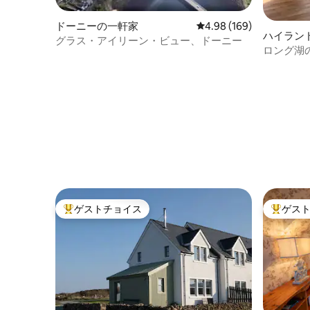
ドーニーの一軒家
レビュー169件、5つ星
4.98 (169)
ハイラン
グラス・アイリーン・ビュー、ドーニー
ロング湖
ッジ（ド
ゲストチョイス
ゲス
大好評のゲストチョイスです。
大好評の