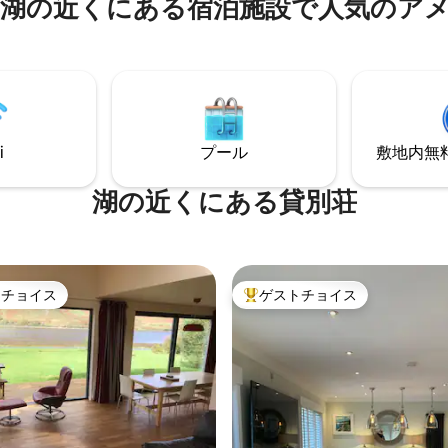
湖の近くにある宿泊施設で人気のア
は中心部に位置し、ポトリーか
私たちは自然の要素が大好きで
5マイルです。スカイの魅力を十
ための豪華なバスタブ、豪華な
するには、3泊以上の滞在をおす
ブ、快適なソファ、居心地の良
せんが、お子
ーブ、豪華なベッドを備えたキ
児連れの方はご予約いただけま
でそれらを強調しています。
i
プール
敷地内無料駐
湖の近くにある貸別荘
トチョイス
ゲストチョイス
ゲストチョイスです。
大好評のゲストチョイスです。