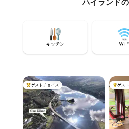
ハイランドの
のユルトのある道沿いにあります。スト
宿泊施設
ール、クイレイン、フェアリープール、
らわずか
フェアリーグレンなど、スカイ島を象徴
分に体験
するすべての名所の中心部に位置してい
すめします。 *申し訳ありま
ます。What3Wordsを使って当宿泊施設
様／乳幼
を見つけてください。
せん*
キッチン
Wi-F
ゲストチョイス
ゲス
大好評のゲストチョイスです。
大好評の