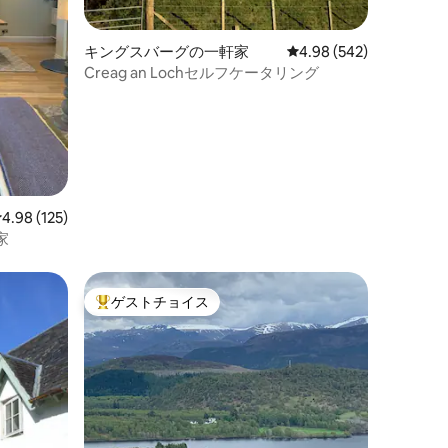
キングスバーグの一軒家
レビュー542件、5つ星
4.98 (542)
Creag an Lochセルフケータリング
レビュー125件、5つ星中4.98つ星の平均評価
4.98 (125)
家
ゲストチョイス
大好評のゲストチョイスです。