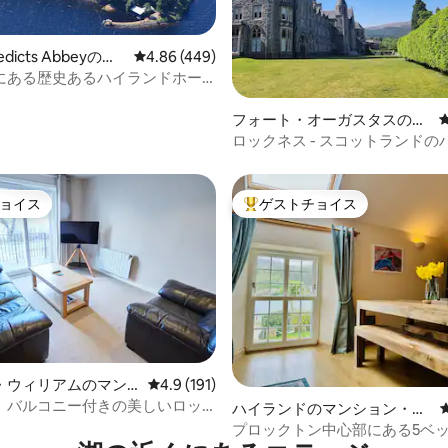
nedicts Abbeyのマ
レビュー449件、5つ星中4.86つ星の平均評価
4.86 (449)
・アパート
にある歴史あるハイランドホー
中4.99つ星の平均評価
フォート・オーガスタスのマ
ンション・アパート
ロックネス - スコットランドの
地方にある豪華な別荘
ョイス
ゲストチョイス
ョイス
大好評のゲストチョイスです。
・ウィリアムのマン
レビュー191件、5つ星中4.9つ星の平均評価
4.9 (191)
アパート
、バルコニー付きの美しいロッ
中4.98つ星の平均評価
ハイランドのマンション・ア
アパートメント
パート
プロックトン中心部にある5ベ