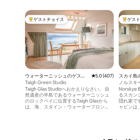
ゲストチョイス
ゲス
大好評のゲストチョイスです。
大好評の
ウォーターニッシュのゲスト
レビュー407件、5つ星
5.0 (407)
スカイ島
スイート
Taigh Green Studio
ノルスキ
Taigh Glas Studioへおかえりなさい。 自
Norsky
然遺産の半島であるウォーターニッシュ
るスカン
のロックベイに位置するTaigh Glasから
隠れ家です。 建築的に設計
は、海、スタイン・ウォーターフロン
ャビンは
ト、そしてウェスタン諸島の夕日が一望
ます。丘と
できます。この家は、ミシュランの星を
ャビンに
獲得したLochbayレストランとStein Innか
グ、キッ
ら徒歩すぐの場所にあり、Skye Skynsと
り、独立
コーヒーと自家製ケーキを提供する彼ら
とシャワール