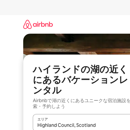
コ
ン
テ
ン
ツ
に
ス
キ
ッ
プ
ハイランドの湖の近く
にあるバケーションレ
ンタル
Airbnbで湖の近くにあるユニークな宿泊施設
索・予約しよう
エリア
検索結果が表示されたら、上下の矢印キーを使っ