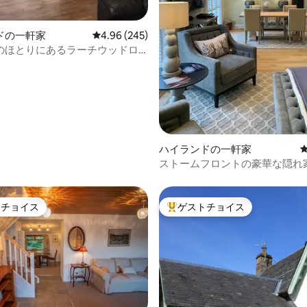
中4.98つ星の平均評価
ドの一軒家
レビュー245件、5つ星中4.96つ星の平均評価
4.96 (245)
のほとりにあるラーチウッドロ
ーニー）
ハイランドの一軒家
ストームフロントの豪華な隠れ
トチョイス
ゲストチョイス
ゲストチョイスです。
大好評のゲストチョイスです。