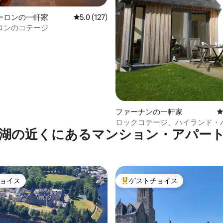
ーロンの一軒家
レビュー127件、5つ星中5.0つ星の平均評価
5.0 (127)
ロンのコテージ
中5.0つ星の平均評価
ファーナンの一軒家
ロックコテージ、ハイランド・
湖の近くにあるマンション・アパー
ャーの田舎の隠れ家
ョイス
ゲストチョイス
ョイス
大好評のゲストチョイスです。