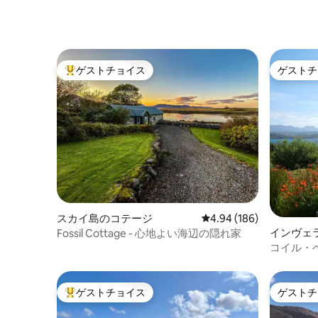
ゲストチョイス
ゲストチ
大好評のゲストチョイスです。
ゲストチ
スカイ島のコテージ
レビュー186件、5つ星
4.94 (186)
インヴェ
Fossil Cottage - 心地よい海辺の隠れ家
ジ
コイル・
ゲストチョイス
ゲストチ
大好評のゲストチョイスです。
ゲストチ