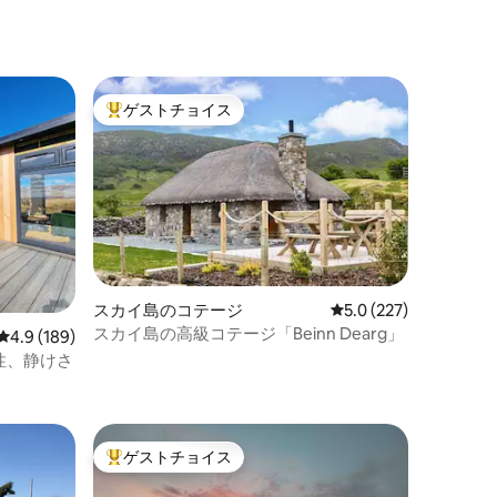
ゲストチョイス
大好評のゲストチョイスです。
スカイ島のコテージ
レビュー227件、5つ
5.0 (227)
スカイ島の高級コテージ「Beinn Dearg」
レビュー189件、5つ星中4.9つ星の平均評価
4.9 (189)
性、静けさ
ゲストチョイス
大好評のゲストチョイスです。