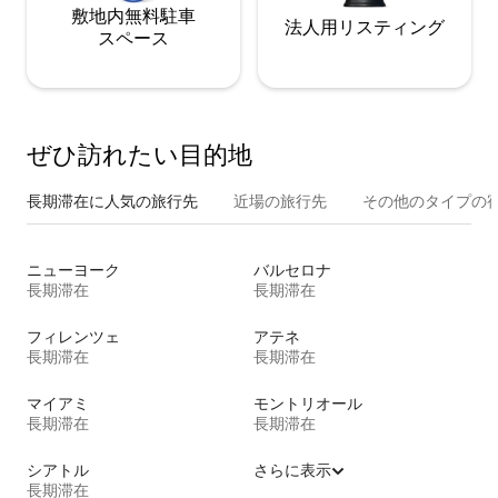
敷地内無料駐⁠車
法人用リスティング
ス⁠ペ⁠ー⁠ス
ぜひ訪⁠れ⁠た⁠い目⁠的⁠地
長期滞在に人気の旅行先
近場の旅行先
その他のタ⁠イ⁠プ⁠の宿
ニューヨーク
バルセロナ
長期滞在
長期滞在
フィレンツェ
アテネ
長期滞在
長期滞在
マイアミ
モントリオール
長期滞在
長期滞在
シアトル
さらに表示
長期滞在