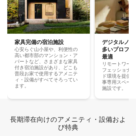
家具完備の宿⁠泊⁠施⁠設
デジタルノマド
多⁠いプ⁠ロ⁠フ⁠ェ⁠
心安らぐ山小屋や、利便性の
高い都市部のマンション・ア
最⁠適
パートなど、さまざまな家具
リモートワーク
付き宿泊施設があり、どこも
フェッショナル
普段お家で使用するアメニテ
ド環境を提供する
ィ・設備がすべてそろってい
事専用スペース
ます。
施設です。
長期滞在向け⁠のア⁠メ⁠ニ⁠テ⁠ィ⁠・設⁠備⁠およ
び特⁠典