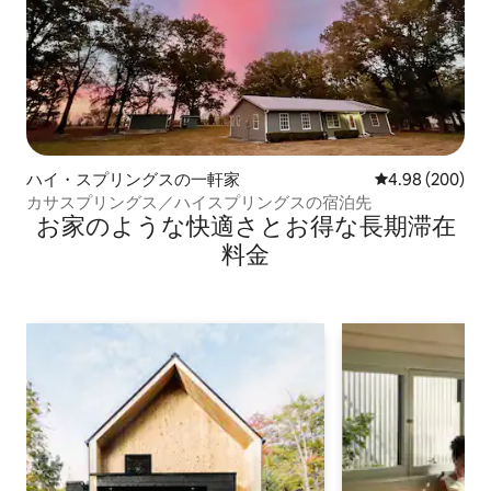
ハイ・スプリングスの一軒家
レビュー200件
4.98 (200)
カサスプリングス／ハイスプリングスの宿泊先
お家のような快⁠適⁠さ⁠とお⁠得⁠な長⁠期⁠滞⁠在
料⁠金