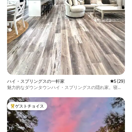
ハイ・スプリングスの一軒家
レビュー2
5 (29)
魅力的なダウンタウンハイ・スプリングスの隠れ家。寝室3
部屋とバスルーム2つ
ゲストチョイス
大好評のゲストチョイスです。