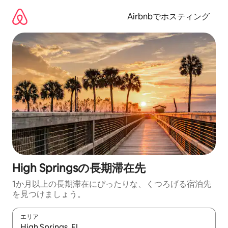
コ
ン
Airbnbでホスティング
テ
ン
ツ
に
ス
キ
ッ
プ
High Springsの長期滞在先
1か月以上の長期滞在にぴったりな、くつろげる宿泊先
を見つけましょう。
エリア
検索結果が表示されたら、上下の矢印キーを使って移動するか、