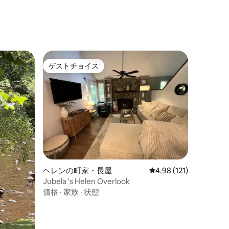
ゲストチョイス
ゲストチョイス
ヘレンの町家・長屋
レビュー121件、5つ星
4.98 (121)
Jubela 's Helen Overlook
価格
·
家族
·
状態