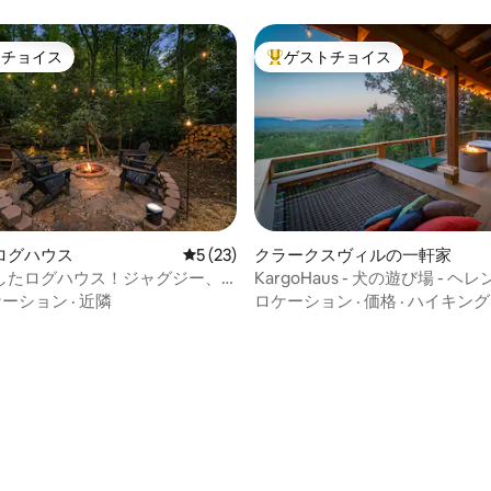
トチョイス
ゲストチョイス
ゲストチョイスです。
大好評のゲストチョイスです。
ログハウス
レビュー23件、5つ星中5つ星の平均評価
5 (23)
クラークスヴィルの一軒家
したログハウス！ジャグジー、
KargoHaus - 犬の遊び場 - 
、ペットOK
ニークな宿泊先
ケーション
·
近隣
ロケーション
·
価格
·
ハイキング