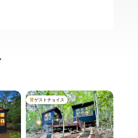
ル
ダロネガ
ゲストチョイス
ゲス
大好評のゲストチョイスです。
大好評
モダンな
イル、ワ
ダロネガ
ところに
ある3.
あるオー
から床か
ロケーシ