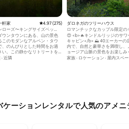
一軒家
レビュー275件、5つ星中4.97つ星の平均評価
4.97 (275)
ダロネガのツリーハウス
ンローズ〜キングサイズベッ
ロマンチックなカップル限定の
グジー〜素晴らしい眺め！
リッジのマウンテンビュー
ダウンタウンにある、山の景色
😍 <b>🔥キンドルリッジのサ
るこのモダンなアルペン・タウ
キャビン</b> ⛰️ 40エーカーの広大な敷地
で、のんびりとした時間をお過
内で、自然と豪華さを満喫し、
さい。この静かなリトリートを
ョージア山脈の景色をお楽しみ
のデッキのいずれかにあるプライ
い。 • 山の眺望 • バスタブ • 屋外シャワー
族
·
近隣
家族
·
ロケーション
·
屋内スペー
ャグジーでリラックスしましょ
• 露天風呂・ジャグジー • 屋内シャワー •
4.96つ星の平均評価
のデッキにあるファイヤーピッ
クイーンサイズのデイベッドスイ
でお気に入りの飲み物を楽しみ
120インチスクリーン付きプロ
みんなでグリルで美味しいもの
• ガス焚き火台 • ガスグリル • キッチン •
しょう。設備の整ったプロのキ
キングベッド • Wi-Fi 右上のアイコンをク
、素晴らしい食事を簡単に作る
リックして、このリスティングを
きます。 ヘレン周辺の楽しいア
にいり</b>❤️に追加しましょう
ティをすべて楽しんだ後は、数
バケーションレンタルで人気のアメニ
ワイナリーや醸造所のいずれ
は素晴らしいノースジョージア
を訪れてみましょう！