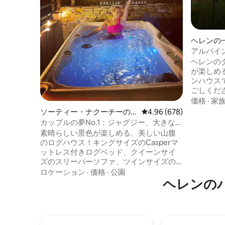
ヘレンの
アルパイ
ド〜ジャ
ヘレンの
が楽しめ
ンハウス
ごしくだ
囲む3つ
価格
·
家
ベートジ
ソーティー・ナクーチーの
レビュー678件、5つ星中
4.96 (678)
う。裏庭
ログハウス
カップルの夢No.1：ジャグジー、大きなジ
トの周り
ャグジー、眺望、キングサイズベッド
素晴らしい景色が楽しめる、美しい山腹
ながら、
のログハウス！キングサイズのCasperマ
を作りま
ットレス付きログベッド、クイーンサイ
ッチンで
ズのスリーパーソファ、ツインサイズの
ことがで
引き出し式ベッド付きツインサイズのデ
ロケーション
·
価格
·
公園
クティビ
イベッドが備わっています。巨大なジャ
ヘレンの
多くある
グジーは、まるで高級スパのような雰囲
か、また
気を演出します！山を見下ろすポーチで
州立公園
ガス式グリルとファイヤーピットをお楽
しみください。滝と巨大な積み重ね式石