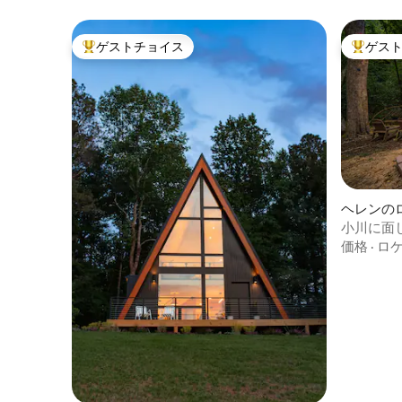
ゲストチョイス
ゲス
大好評のゲストチョイスです。
大好評の
ヘレンの
小川に面
焚き火台
価格
·
ロ