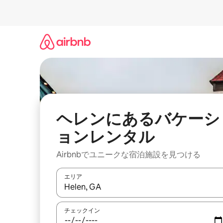
コ
ン
テ
ン
ツ
に
ス
キ
ッ
プ
ヘレンにあるバケーシ
ョンレンタル
Airbnbでユニークな宿泊施設を見つける
エリア
検索結果が表示されたら、上下の矢印キーを使っ
チェックイン