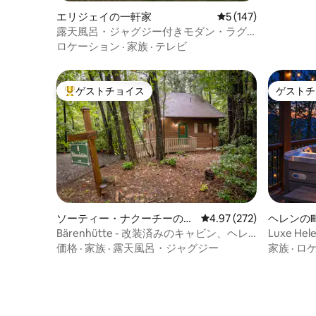
エリジェイの一軒家
レビュー147件、5
5 (147)
露天風呂・ジャグジー付きモダン・ラグ
ジュアリー三角屋根
ロケーション
·
家族
·
テレビ
ゲストチョイス
ゲストチ
大好評のゲストチョイスです。
ゲストチ
ソーティー・ナクーチーのロ
レビュー272件、5つ星
4.97 (272)
ヘレンの
グハウス
Bärenhütte - 改装済みのキャビン、ヘレ
Luxe H
ンまで8分
ナ・12
価格
·
家族
·
露天風呂・ジャグジー
家族
·
ロ