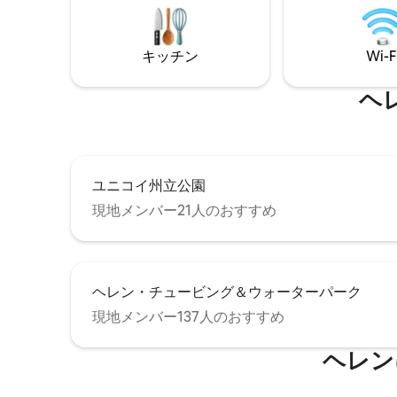
造りの鏡を備えた、2人以上用の巨大ジャ
グジー。薪を燃やす暖炉と設備の整った
キッチンで、まるで自宅のように感じら
キッチン
Wi-F
れます。最高の隠れ家的雰囲気、ロマン
ス、贅沢な時間をお楽しみくださ
い！！！犬の料金は1匹につき50ドルで
ヘ
す。驚くべきロマンスパッケージとお菓
子についてお問い合わせください！🧁
ユニコイ州立公園
現地メンバー21人のおすすめ
ヘレン・チュービング＆ウォーターパーク
現地メンバー137人のおすすめ
ヘレン