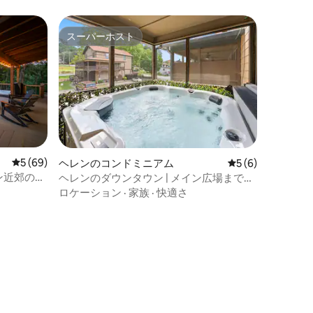
スーパーホスト
スーパーホスト
レビュー69件、5つ星中5つ星の平均評価
5 (69)
ヘレンのコンドミニアム
レビュー6件、5
5 (6)
ヘレン近郊のユ
ヘレンのダウンタウン | メイン広場まで数
歩
ロケーション
·
家族
·
快適さ