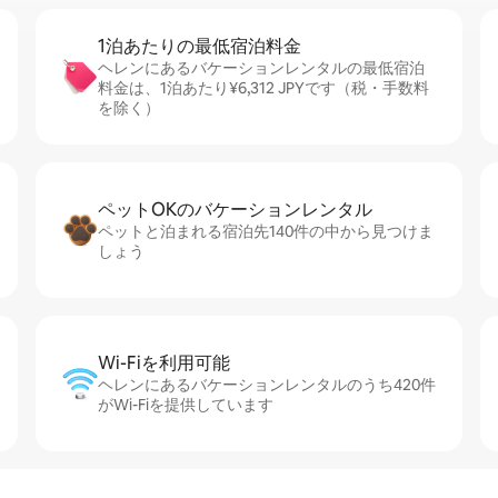
1泊あたりの最⁠低⁠宿⁠泊⁠料⁠金
ヘレンにあるバケーションレンタルの最低宿泊
料金は、1泊あたり¥6,312 JPYです（税・手数料
を除く）
ペットOKのバ⁠ケ⁠ー⁠シ⁠ョ⁠ンレ⁠ン⁠タ⁠ル
ペットと泊まれる宿泊先140件の中から見つけま
しょう
Wi-Fiを利⁠用⁠可⁠能
ヘレンにあるバケーションレンタルのうち420件
がWi-Fiを提供しています