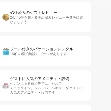
認証済みのゲ⁠ス⁠ト⁠レ⁠ビ⁠ュ⁠ー
24,440件を超える認証済みレビューを参考に選
びましょう
プール付きのバ⁠ケ⁠ー⁠シ⁠ョ⁠ンレ⁠ン⁠タ⁠ル
110件の宿泊施設にプールがあります
ゲストに人⁠気⁠のア⁠メ⁠ニ⁠テ⁠ィ・設⁠備
ヘレンにある宿泊先では、セ⁠ル⁠フ
チ⁠ェ⁠ッ⁠ク⁠イ⁠ン、ジム、バーベキューがゲストに
人気のアメニティ・設備です