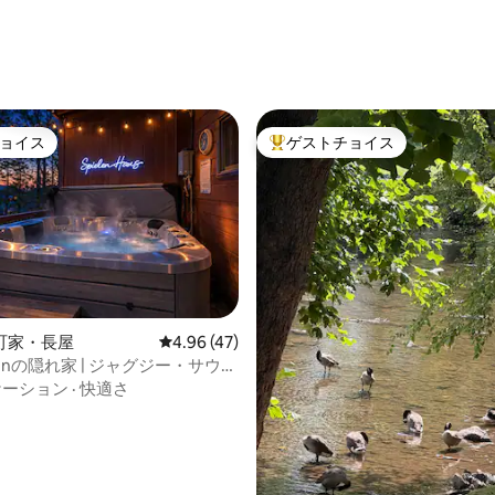
つ星中5つ星の平均評価
ョイス
ゲストチョイス
ョイス
大好評のゲストチョイスです。
中4.97つ星の平均評価
町家・長屋
レビュー47件、5つ星中4.96つ星の平均評価
4.96 (47)
elenの隠れ家 | ジャグジー・サウ
名様まで宿泊可能
ケーション
·
快適さ