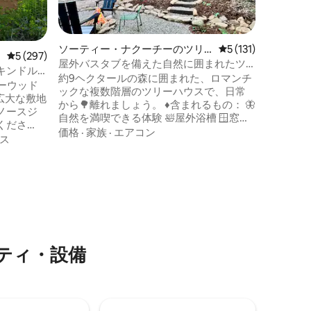
しみいた
なエリア
を自転車
なアパラ
ソーティー・ナクーチーのツリ
レビュー131件、5
5 (131)
レビュー297件、5つ星中5つ星の平均評価
5 (297)
ルの場所
ーハウス
屋外バスタブを備えた自然に囲まれたツ
が融合し
キンドル
リートップテラス
約9ヘクタールの森に囲まれた、ロマンチ
園に飛び
ワーウッド
ックな複数階層のツリーハウスで、日常
ドベンチ
から🌳離れましょう。 ♦️含まれるもの： 🦋
ダロネガ
ノースジ
自然を満喫できる体験 🛀屋外浴槽 🪟窓が
い楽園が
くださ
壁一面に ムービーナイト用🎥プロジェク
価格
·
家族
·
エアコン
ス
ター 🔥石造りの焚き火台 🤠広いデッキ 🍔
ガスコンロ 🛌快適なクイーンベッド 🛋️ソ
ング •
ファベッド（キングサイズ） 👩🏽‍🍳簡易
ジェクター
キッチン 🛜高速Wi-Fi この小さな家は、ロ
マンチックなカップルの休暇、3～4人の
家族、またはスペースを共有することを
<b>お気
希望する2組のカップルに最適です。パー
。
ティーや騒がしい集団には向いていませ
ティ・設備
ん。