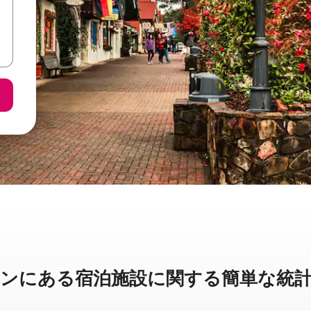
に⁠あ⁠る宿⁠泊⁠施⁠設⁠に関⁠す⁠る簡⁠単⁠な統⁠計