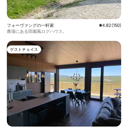
フォーヴァングの一軒家
レビュー150件
4.82 (150)
農場にある田園風ログハウス。
ゲストチョイス
ゲストチョイス