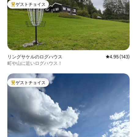
ゲストチョイス
大好評のゲストチョイスです。
リングサケルのログハウス
レビュー143件
4.95 (143)
町や山に近いログハウス！
ゲストチョイス
大好評のゲストチョイスです。