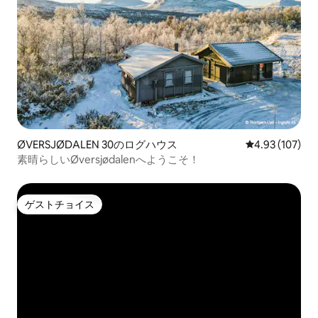
ØVERSJØDALEN 30のログハウス
レビュー107件
4.93 (107)
素晴らしいØversjødalenへようこそ！
ゲストチョイス
ゲストチョイス