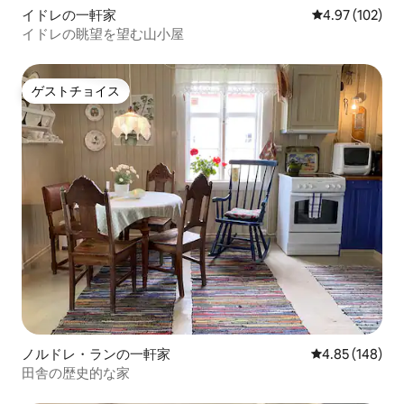
イドレの一軒家
レビュー102件
4.97 (102)
イドレの眺望を望む山小屋
ゲストチョイス
ゲストチョイス
ノルドレ・ランの一軒家
レビュー148件
4.85 (148)
田舎の歴史的な家