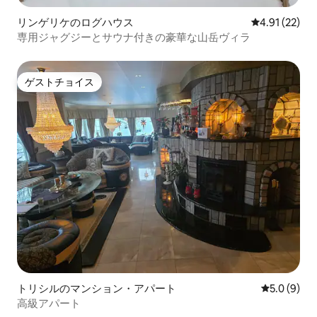
リンゲリケのログハウス
レビュー22件
4.91 (22)
専用ジャグジーとサウナ付きの豪華な山岳ヴィラ
ゲストチョイス
ゲストチョイス
トリシルのマンション・アパート
レビュー9
5.0 (9)
高級アパート