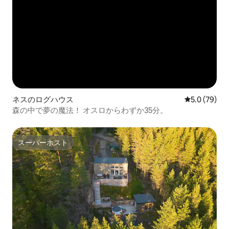
ネスのログハウス
レビュー79
5.0 (79)
森の中で夢の魔法！ オスロからわずか35分。
スーパーホスト
スーパーホスト