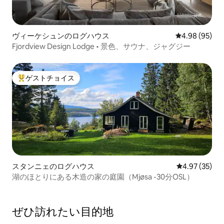
ヴィーケシュンのログハウス
レビュー95件
4.98 (95)
Fjordview Design Lodge • 景色、サウナ、ジャグジー
ゲストチョイス
大好評のゲストチョイスです。
スタンニェのログハウス
レビュー35件
4.97 (35)
湖のほとりにある木造の家の庭園（Mjøsa -30分OSL）
ぜひ訪⁠れ⁠た⁠い目⁠的⁠地