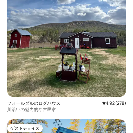
フォールダルのログハウス
レビュー278件
4.92 (278)
川沿いの魅力的な古民家
ゲストチョイス
ゲストチョイス