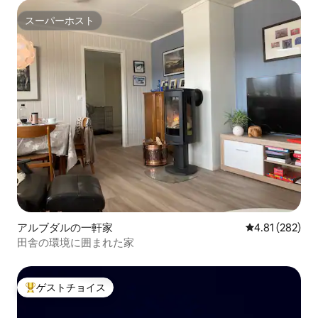
スーパーホスト
スーパーホスト
アルブダルの一軒家
レビュー282件
4.81 (282)
田舎の環境に囲まれた家
ゲストチョイス
大好評のゲストチョイスです。