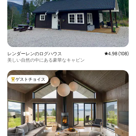
レンダーレンのログハウス
レビュー108件
4.98 (108)
美しい自然の中にある豪華なキャビン
ゲストチョイス
大好評のゲストチョイスです。