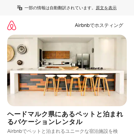
コ
一部の情報は自動翻訳されています。
原文を表示
ン
テ
ン
Airbnbでホスティング
ツ
に
ス
キ
ッ
プ
ヘードマルク県にあるペットと泊まれ
るバケーションレンタル
Airbnbでペットと泊まれるユニークな宿泊施設を検