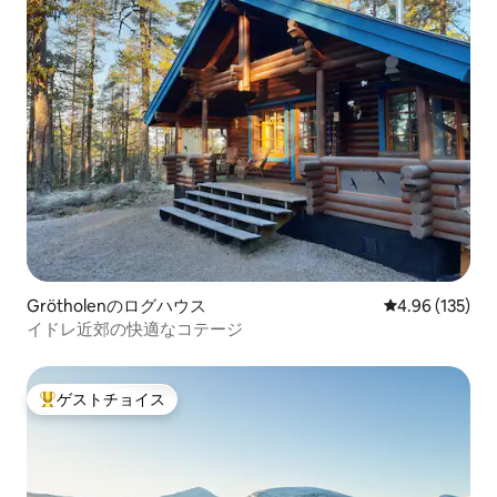
Grötholenのログハウス
レビュー135件
4.96 (135)
イドレ近郊の快適なコテージ
ゲストチョイス
大好評のゲストチョイスです。