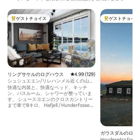
ゲストチョイス
ゲストチョイス
大好評のゲストチョイスです。
大好評のゲストチ
リングサケルのログハウス
レビュー129件、5つ星中4.99
4.99 (129)
シュシュエエン/リレハンメル近くの山と
水辺のコテージ
快適な内装と、快適なベッド、キッチ
ン、バスルーム、シャワーが整っていま
す。 シュースヨエンのクロスカントリー
まで車で8キロ、 Hafjell / Hunderfossen
Adventure Park 30分、Sjusjøen Alpine
for familiesはわずか10分。リレハンメル
中心部15分。夜と日曜日の食料品店
Mesnali 3分。 ベッドリネンとタオルはレ
ガウスダルのログ
ンタル可能で、事前予約が必要です。セ
Hovdesetra for re