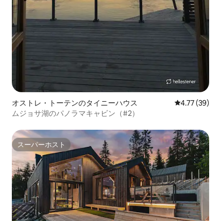
オストレ・トーテンのタイニーハウス
レビュー39件
4.77 (39)
ムジョサ湖のパノラマキャビン（#2）
スーパーホスト
スーパーホスト