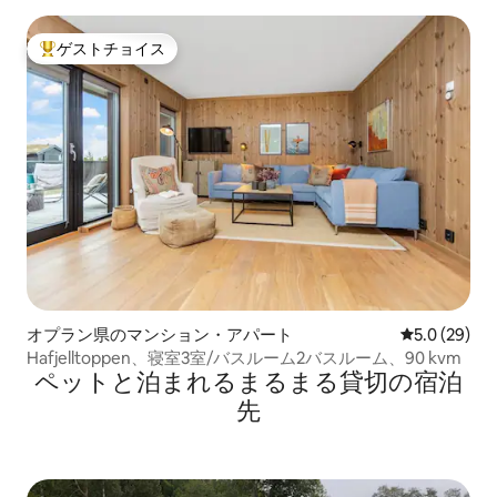
ゲストチョイス
大好評のゲストチョイスです。
オプラン県のマンション・アパート
レビュー29
5.0 (29)
Hafjelltoppen、寝室3室/バスルーム2バスルーム、90 kvm
ペットと泊まれるまるまる貸切の宿泊
先