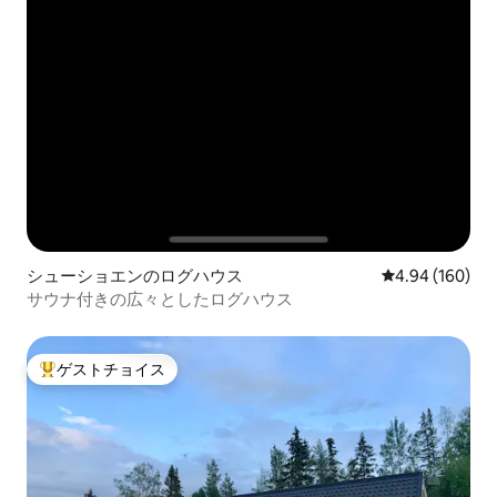
シューショエンのログハウス
レビュー160件
4.94 (160)
サウナ付きの広々としたログハウス
ゲストチョイス
大好評のゲストチョイスです。