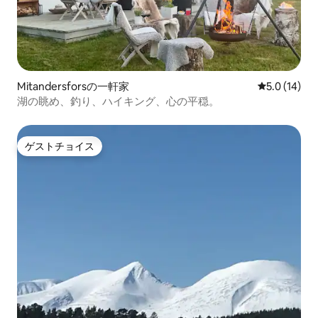
Mitandersforsの一軒家
レビュー14
5.0 (14)
湖の眺め、釣り、ハイキング、心の平穏。
ゲストチョイス
ゲストチョイス