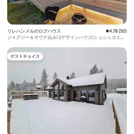
リレハンメルのログハウス
レビュー50件
4.78 (50)
ジャグジー＆サウナ込み| 2デザインハウス|シュシュヨエン
18p
ゲストチョイス
ゲストチョイス