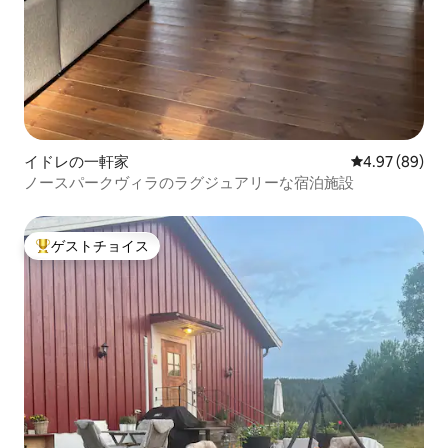
イドレの一軒家
レビュー89件
4.97 (89)
ノースパークヴィラのラグジュアリーな宿泊施設
ゲストチョイス
大好評のゲストチョイスです。