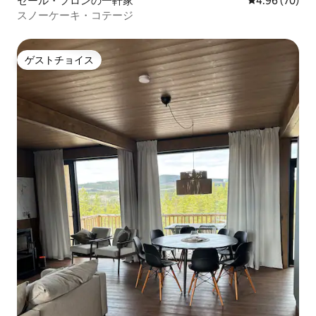
セール・フロンの一軒家
レビュー70件
4.96 (70)
スノーケーキ・コテージ
ゲストチョイス
ゲストチョイス