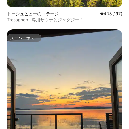
トーシュビューのコテージ
レビュー197件
4.75 (197)
Tretoppen - 専用サウナとジャグジー！
スーパーホスト
スーパーホスト