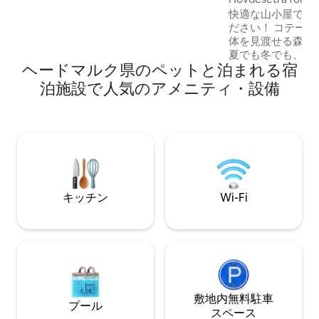
ットあたり250ノルウェークローネ/ 20ポ
快適な山小屋で美
ンド/ 25ユーロです。ご自身のものをお持
ださい！ コテージは、Østre Gausdal全
ちください。 冬にはそりの旅とクロスカ
体を見渡せる森の
ントリースキーのインストラクションを
夏でも冬でも、ド
提供しています。ご興味があればお問い
ヘードマルク県のペットと泊まれる宿
のハイキングコー
合わせください。
で森の中を約1 k
泊施設で人気のアメニティ・設備
へ。 コテージには5つのベッド、折り畳み
式ベッド、設備の
トポンプ、薪スト
濯機があります。
が含まれています。 冬は4x4が必
す。 中心部とSkeikampenまで15分、リ
レハンメルまで30分、
で45分。
キッチン
Wi-Fi
敷地内無料駐⁠車
プール
ス⁠ペ⁠ー⁠ス