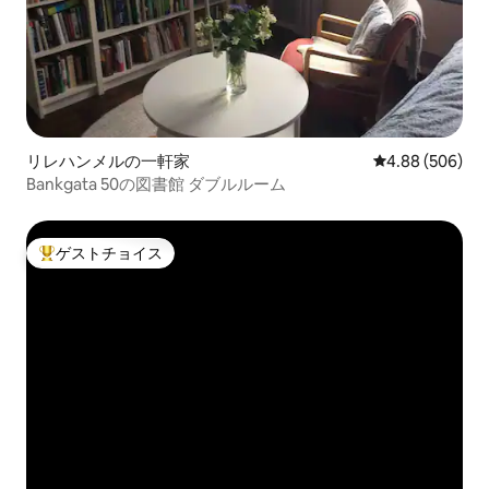
リレハンメルの一軒家
レビュー506件
4.88 (506)
Bankgata 50の図書館 ダブルルーム
ゲストチョイス
大好評のゲストチョイスです。