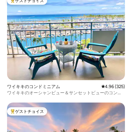
ゲストチョイス
大好評のゲストチョイスです。
ワイキキのコンドミニアム
レビュー325件
4.96 (325)
ワイキキのオーシャンビュー＆サンセットビューのコンド
ミニアム（無料駐車場付き）
ゲストチョイス
大好評のゲストチョイスです。