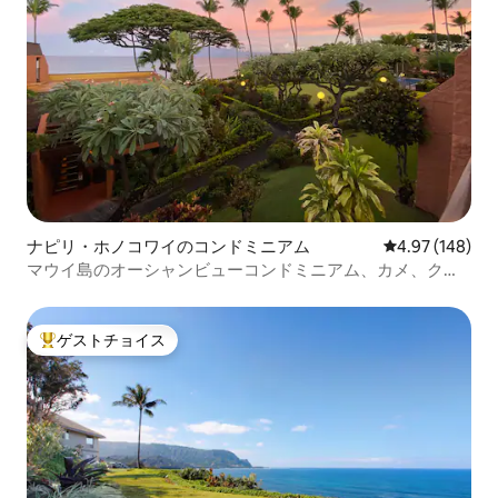
ナピリ・ホノコワイのコンドミニアム
レビュー148件
4.97 (148)
マウイ島のオーシャンビューコンドミニアム、カメ、クジ
ラ、虹
ゲストチョイス
大好評のゲストチョイスです。