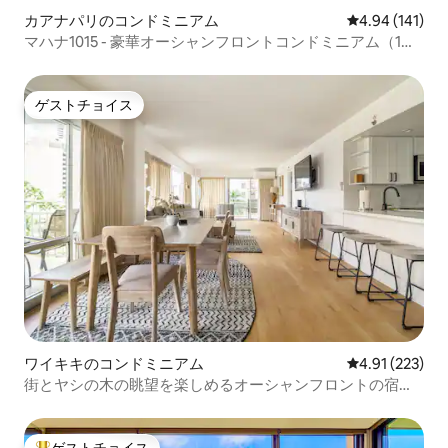
カアナパリのコンドミニアム
レビュー141件
4.94 (141)
マハナ1015 - 豪華オーシャンフロントコンドミニアム（1寝
室/2バスルーム）
ゲストチョイス
ゲストチョイス
ワイキキのコンドミニアム
レビュー223件
4.91 (223)
街とヤシの木の眺望を楽しめるオーシャンフロントの宿泊
先（無料駐車場付き）