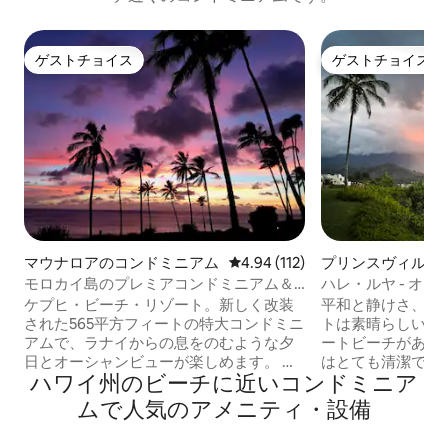
ゲストチョイス
ゲストチョイス
ゲストチョイス
ゲストチョイス
マウナロアのコンドミニアム
レビュー112件、5つ星中4.94
4.94 (112)
プリンスヴィルの
アム
モロカイ島のプレミアコンドミニアム＆
ハレ・ルヤ - オ
レンタカー特別パッケージ
ミニアム、プライ
ケプヒ・ビーチ・リゾート。新しく改装
平和と静けさ、こ
された565平方フィートの特大コンドミニ
トは素晴らしい海
アムで、ラナイからの息をのむような夕
ートビーチがあり
日とオーシャンビューが楽しめます。 ク
はとても清潔で、
ハワイ州のビーチに近いコンドミニア
イーンベッドとフルバスルームを備えた
要なものがすべて揃
マスターベッドルームがメインフロアに
Hanaleiまで歩
ムで人気のアメニティ・設備
あります。フルベッドのあるオープンベ
スのレストランを
ッドルーム、ロフトにはハーフバスルー
ート・トレント・