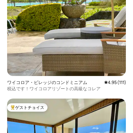
ワイコロア・ビレッジのコンドミニアム
レビュー111
4.95 (111)
税込です！ワイコロアリゾートの高級なコレア
ゲストチョイス
大好評のゲストチョイスです。