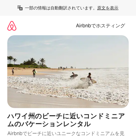
コ
一部の情報は自動翻訳されています。
原文を表示
ン
テ
ン
Airbnbでホスティング
ツ
に
ス
キ
ッ
プ
ハワイ州のビーチに近いコンドミニア
ムのバケーションレンタル
Airbnbでビーチに近いユニークなコンドミニアムを見