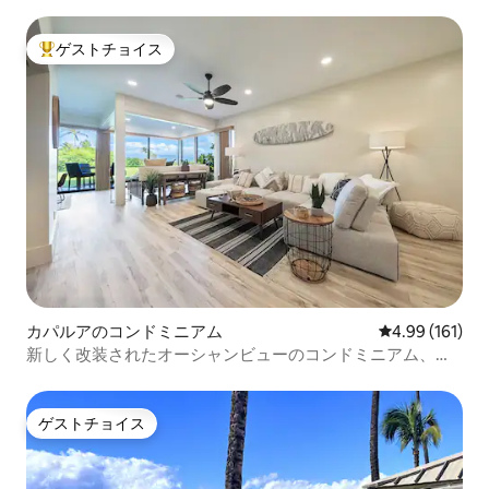
ンビュー（WS1116）
ゲストチョイス
大好評のゲストチョイスです。
カパルアのコンドミニアム
レビュー161件
4.99 (161)
新しく改装されたオーシャンビューのコンドミニアム、ビ
ーチからすぐ
ゲストチョイス
ゲストチョイス