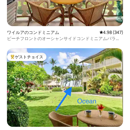
ワイルアのコンドミニアム
レビュー347件
4.98 (347)
ビーチフロントのオーシャンサイドコンドミニアムパラダ
イス、エアコン／プール／24時間セルフチェックイン
ゲストチョイス
大好評のゲストチョイスです。