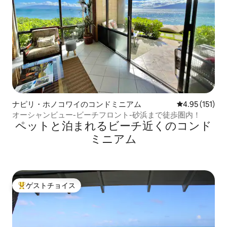
ナピリ・ホノコワイのコンドミニアム
レビュー151
4.95 (151)
オーシャンビュー-ビーチフロント-砂浜まで徒歩圏内！
ペットと泊まれるビーチ近くのコンド
ミニアム
ゲストチョイス
大好評のゲストチョイスです。