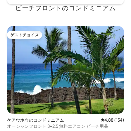
ビーチフロントのコンドミニアム
ゲストチョイス
ゲストチョイス
ケアウホウのコンドミニアム
レビュー154件
4.88 (154)
オーシャンフロント 3+2.5 無料エアコン ビーチ用品