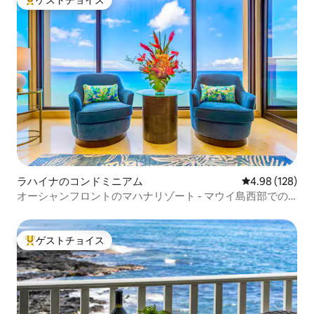
ゲストチョイス
大好評のゲストチョイスです。
ラハイナのコンドミニアム
レビュー128件
4.98 (128)
オーシャンフロントのマハナリゾート - マウイ島西部での
バケーション
ゲストチョイス
大好評のゲストチョイスです。