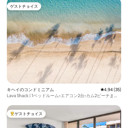
ゲストチョイス
ゲストチョイス
キヘイのコンドミニアム
レビュー35件
4.94 (35)
Lava Shack | 1ベッドルーム•エアコン2台•カム2ビーチまで
250歩
ゲストチョイス
大好評のゲストチョイスです。