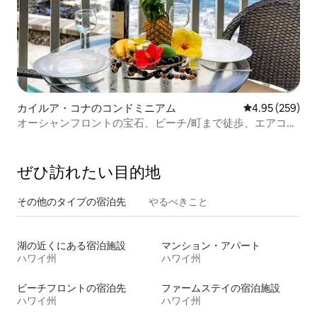
カイルア・コナのコンドミニアム
レビュー259件
4.95 (259)
オーシャンフロントの宝石、ビーチ/町まで徒歩、エアコ
ン、エレベーター
ぜひ訪⁠れ⁠た⁠い目⁠的⁠地
その他のタ⁠イ⁠プ⁠の宿⁠泊⁠先
やるべきこと
湖の近くにある宿泊施設
マンション・アパート
ハワイ州
ハワイ州
ビーチフロントの宿泊先
ファームステイの宿泊施設
ハワイ州
ハワイ州