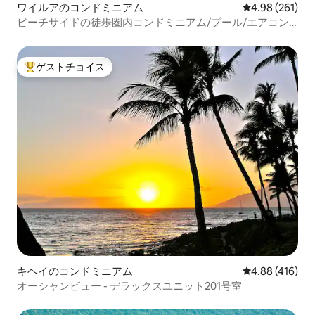
ワイルアのコンドミニアム
レビュー261件
4.98 (261)
ビーチサイドの徒歩圏内コンドミニアム/プール/エアコン
オーシャンビュー144
ゲストチョイス
大好評のゲストチョイスです。
キヘイのコンドミニアム
レビュー416件
4.88 (416)
オーシャンビュー - デラックスユニット201号室