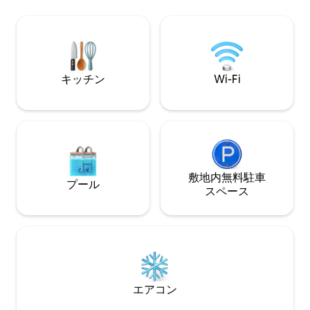
ム。 • すべてのキッチン家電、調理器
ルフコースまで2分
具、食品収納容器などが完備されていま
ドを備えたバスル
す。 • 仕事をする休暇者のための高速Wi-
ム2つ。プールから数歩 そして
Fi。 • オフィススペースのニッチ •大型薄
ェイズピザ。 キッチンにはすべて新しい
型スマートテレビ、洗濯機、乾燥機 コン
家電があります。 ラナイからホエールウ
ドミニアムに滞在中は無料で車をご利用
ォッチング、快適
キッチン
Wi-Fi
いただけます。
駐車場。
敷地内無料駐⁠車
プール
ス⁠ペ⁠ー⁠ス
エアコン