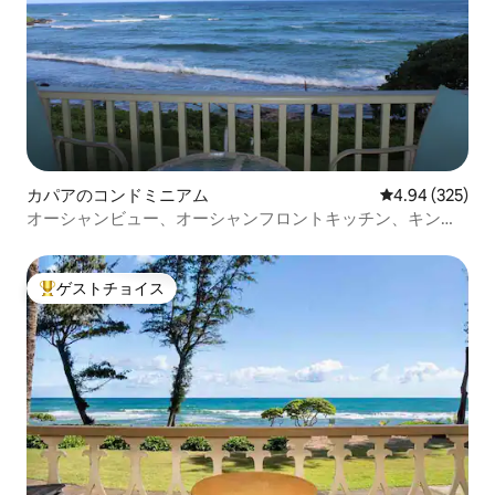
カパアのコンドミニアム
レビュー325件
4.94 (325)
オーシャンビュー、オーシャンフロントキッチン、キング
サイズベッド、Wi-Fi K-5
ゲストチョイス
大好評のゲストチョイスです。