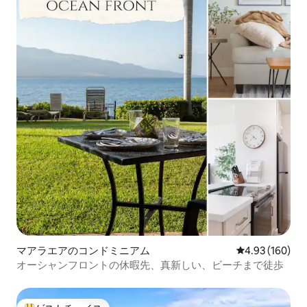
マアラエアのコンドミニアム
レビュー160件
4.93 (160)
オーシャンフロントの休暇先、真新しい、ビーチまで徒歩