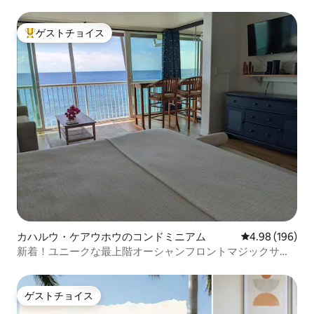
ゲストチョイス
大好評のゲストチョイスです。
カハルウ・ケアウホウのコンドミニアム
レビュー196件
4.98 (196)
新着！ユニークな最上階オーシャンフロントマジックサン
ズビーチ
ゲストチョイス
ゲストチョイス