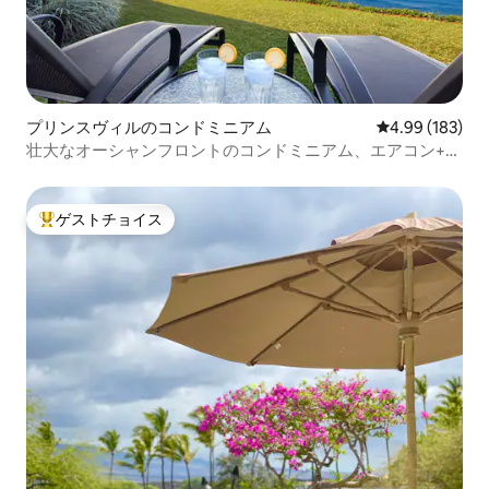
プリンスヴィルのコンドミニアム
レビュー183件
4.99 (183)
壮大なオーシャンフロントのコンドミニアム、エアコン+夕
日の景色！
ゲストチョイス
大好評のゲストチョイスです。