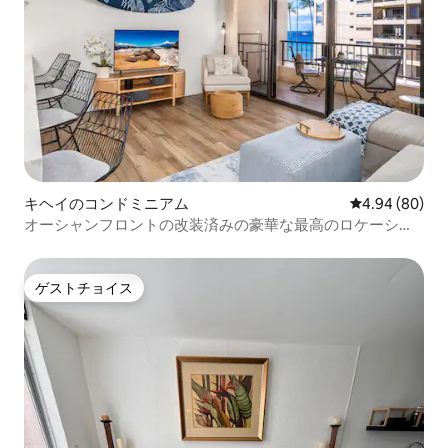
キヘイのコンドミニアム
レビュー80件
4.94 (80)
オーシャンフロントの改装済みの豪華な最高のロケーショ
ン！SBR 404
ゲストチョイス
ゲストチョイス