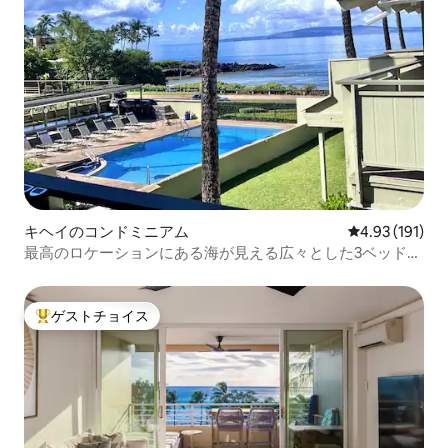
キヘイのコンドミニアム
レビュー191件
4.93 (191)
最高のロケーションにある海が見える広々とした3ベッドル
ームのコンドミニアム
ゲストチョイス
大好評のゲストチョイスです。