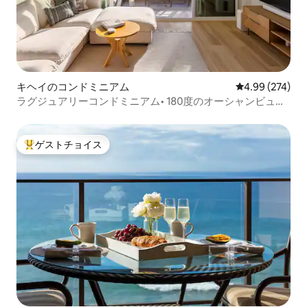
キヘイのコンドミニアム
レビュー274件
4.99 (274)
ラグジュアリーコンドミニアム• 180度のオーシャンビュー•
ビーチまで徒歩
ゲストチョイス
大好評のゲストチョイスです。