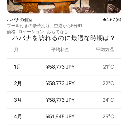
ハバナの個室
レビュー6件
4.67 (6)
プール付きの豪華別荘、空港から5分R1
価格
·
ロケーション
·
おもてなし
ハバナを訪⁠れ⁠るの⁠に最⁠適⁠な時⁠期⁠は⁠？
月
平均料金
平均気温
1月
¥58,773 JPY
21°C
2月
¥58,773 JPY
22°C
3月
¥58,773 JPY
24°C
4月
¥51,645 JPY
25°C