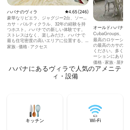
ハバナのヴィラ
レビュー246件、5つ星中4.65
4.65 (246)
豪華なリビエラ、ジャグジー2台、ソーラ
ーパネル、プール
カサ・パルティクラル、32年の経験を持
オールドハバナの
つホスト。ハバナでの新しい体験です。
CubaGroups、
ストレスはなく、楽しみだけ。ハバナで
陽光
最高のロケーショ
最も住宅密度の高いエリアに位置する、
の最高のカサのひ
海に面した全体貸切のヴィラ。息をのむ
家族
·
価格
·
アクセス
ください。多くの
ような街のパノラマビュー。10名様分の
ーションにありま
朝食付き。ソーラーパネル、バッテリ
くにも近いです！Cap
価格
·
家族
·
屋外ス
ー、インバーター。2階建て。ジャグジー
ハバナにあるヴィラで人気のアメニテ
Obispoまで2分、Pl
2台、プール、Nauta Hogarインターネッ
分、...Parque 
ト、7ベッドルーム、6.5バスルーム、ベ
ィ・設備
ど！屋上ではサル
ッド14台。定員16名。シェフサービス、
ー、パーティーがで
メイド、清掃、24時間セキュリティ。有
年に改装されまし
名なジョニー・クラブ、センサシオネス
善案に基づいてい
などの近く。
報、ヒントなど、
いただきます。
キッチン
Wi-Fi