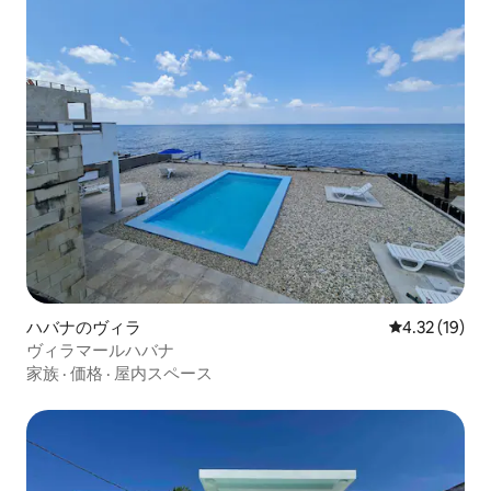
ハバナのヴィラ
レビュー19件
4.32 (19)
ヴィラマールハバナ
家族
·
価格
·
屋内スペース