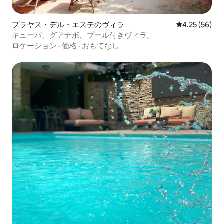
プラヤス・デル・エステのヴィラ
レビュー56件
4.25 (56)
キューバ、グアナボ、プール付きヴィラ。
ロケーション
·
価格
·
おもてなし