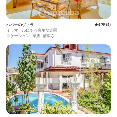
ハバナのヴィラ
レビュー4件
4.75 (4)
ミラマールにある豪華な楽園
ロケーション
·
家族
·
清潔さ