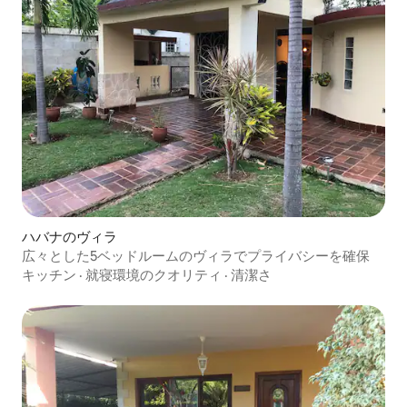
ハバナのヴィラ
広々とした5ベッドルームのヴィラでプライバシーを確保
キッチン
·
就寝環境のクオリティ
·
清潔さ