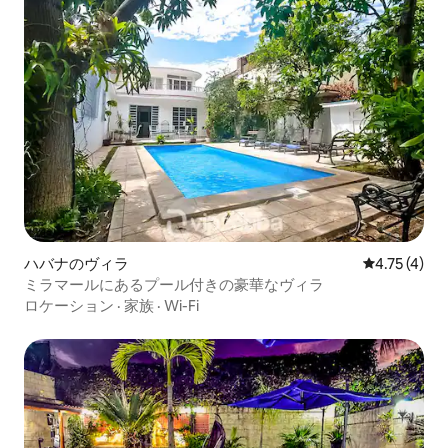
ハバナのヴィラ
レビュー4件
4.75 (4)
ミラマールにあるプール付きの豪華なヴィラ
ロケーション
·
家族
·
Wi-Fi