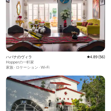
ハバナのヴィラ
レビュー56件
4.89 (56)
Hopperの一軒家
家族
·
ロケーション
·
Wi-Fi