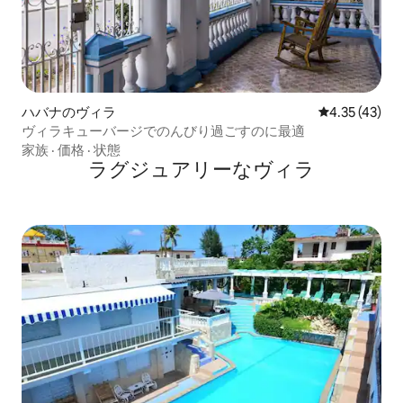
ハバナのヴィラ
レビュー43件
4.35 (43)
ヴィラキューバージでのんびり過ごすのに最適
家族
·
価格
·
状態
ラグジュアリーなヴィラ