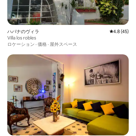
ハバナのヴィラ
レビュー45
4.8 (45)
Villa los robles
ロケーション
·
価格
·
屋外スペース