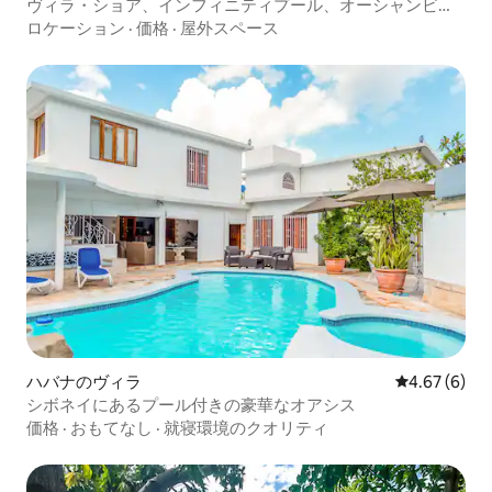
ヴィラ・ショア、インフィニティプール、オーシャンビュ
ー | 寝室5室
ロケーション
·
価格
·
屋外スペース
ハバナのヴィラ
レビュー6件
4.67 (6)
シボネイにあるプール付きの豪華なオアシス
価格
·
おもてなし
·
就寝環境のクオリティ