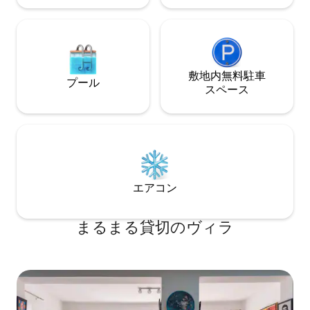
敷地内無料駐⁠車
プール
ス⁠ペ⁠ー⁠ス
エアコン
まるまる貸切のヴィラ