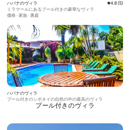
ハバナのヴィラ
レビュー5
4.8 (5)
ミラマールにあるプール付きの豪華なヴィラ
価格
·
家族
·
裏庭
ハバナのヴィラ
プール付きのシボネイの自然の中の最高のヴィラ
プール付きのヴィラ