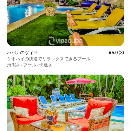
ハバナのヴィラ
レビュー3
5.0 (3)
シボネイの快適でリラックスできるプール
清潔さ
·
プール
·
快適さ