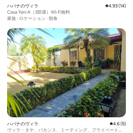
ハバナのヴィラ
レビュー14件
4.93 (14)
Casa Yani A（3部屋）Wi-Fi無料
家族
·
ロケーション
·
朝食
ハバナのヴィラ
レビュー5
4.6 (5)
ヴィラ・タヤ、バカンス、ミーティング、プライベートイ