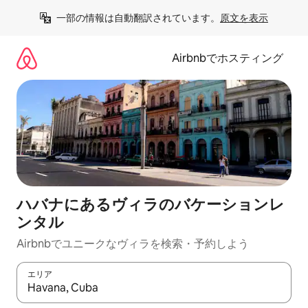
コ
一部の情報は自動翻訳されています。
原文を表示
ン
テ
ン
Airbnbでホスティング
ツ
に
ス
キ
ッ
プ
ハバナにあるヴィラのバケーションレ
ンタル
Airbnbでユニークなヴィラを検索・予約しよう
エリア
検索結果が表示されたら、上下の矢印キーを使って移動するか、