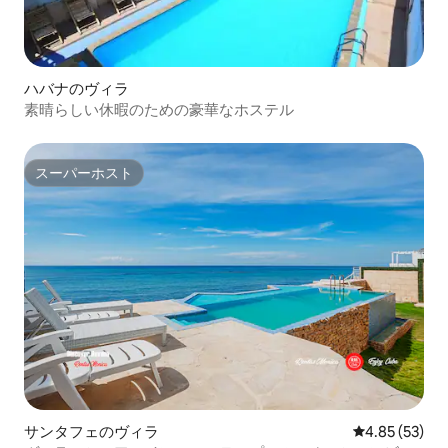
ハバナのヴィラ
素晴らしい休暇のための豪華なホステル
スーパーホスト
スーパーホスト
サンタフェのヴィラ
レビュー53件
4.85 (53)