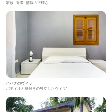
ベント
家族
·
近隣
·
情報の正確さ
ハバナのヴィラ
パティオと庭付きの独立したヴィラ1