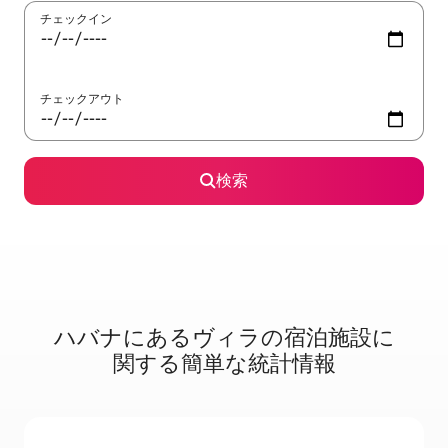
チェックイン
チェックアウト
検索
ハバナに⁠あ⁠るヴ⁠ィ⁠ラ⁠の宿⁠泊⁠施⁠設⁠に
関⁠す⁠る簡⁠単⁠な統⁠計⁠情⁠報